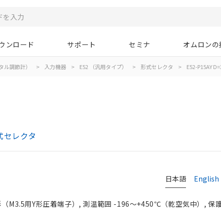
ウンロード
サポート
セミナ
オムロンの
タル調節計）
>
入力機器
>
E52 （汎用タイプ）
>
形式セレクタ
>
E52-P15AY D=
式セレクタ
日本語
English
M3.5用Y形圧着端子）, 測温範囲 -196～+450℃（乾空気中）, 保