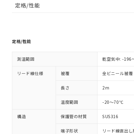
※1 対応状況
定格/性能
対応済み：EU
対応予定：EU R
対応予定なし：EU
調査・確認中：EU
ご利用条件
非該当品：ライセ
定格/性能
※1 中国RoHS
仕入先様の事情に
があります。
以下の条件をお読
「○」：最大均質
測温範囲
乾空気中: -196
「×」：最大均質
本サービスは
当社は、これ
*EU RoHS指令（10物
「－」：未確認で
鉛(Pb) 1000ppm以下、
くものです。
う）を輸出ま
リード線仕様
被覆
全ビニール被覆
記
説明
六価クロム(Cr(Ⅵ)) 1
当社制御機器
などの必要な
フタル酸ビス(2-エチルヘ
号
*中国RoHS10物質の基準値 
ル（DBP） 1000ppm
在庫状況およ
当社は規制貨
Pb(鉛) :1000ppm、 Hg
長さ
2m
但し、RoHS指令で産
のであり、閲
ます。
Cr(Ⅵ)(六価クロム) : 
フタル酸エステル類の４
○
一定数以
DBP(フタル酸ジブチル) :
い。
当社は貴社製
DEHP(フタル酸ビス(2-エ
温度範囲
-20～70℃
正式な納期状
置等に一切使
当社販売員に
※2 対応予定月
△
一定数に
当社は、貴社
オムロン制御
また当社は、
構造
保護管の材質
SUS316
※2 環境保護使
在庫状況およ
部品在庫の切り替
たしません。
－
在庫なし
す。
「ｅ」：有害物質
機器販売
端子形状
リード線直出し形