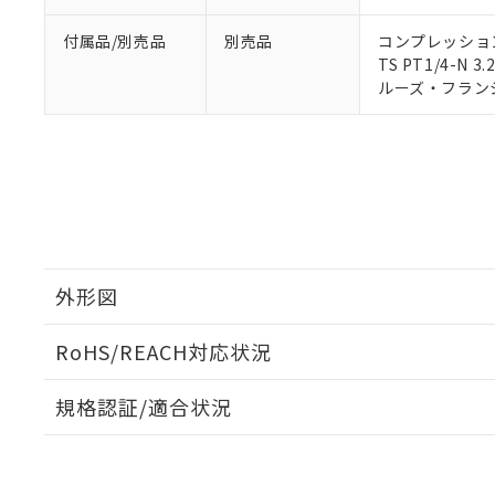
マイパーツ機
「10」：通常の
ている必要が
味します。
空
受注生産
付属品/別売品
別売品
コンプレッション・
お客様が当ウ
※3 非含有証明
「－」：未確認で
白
TS PT1/4-N 3.
が、当社の製
ルーズ・フランジ: 
さい。
下記の非含有証明
※当社の共同
いる法人を指
EU RoHS指令（
51物質の非含有証
※本証明書は発行
また、RoHS指
混在することから
既に当社にて対応
り割愛しておりま
外形図
RoHS/REACH対応状況
外形図
規格認証/適合状況
EU RoHS
注意事項・凡例
UL認証
CSA認証
CEマーキング