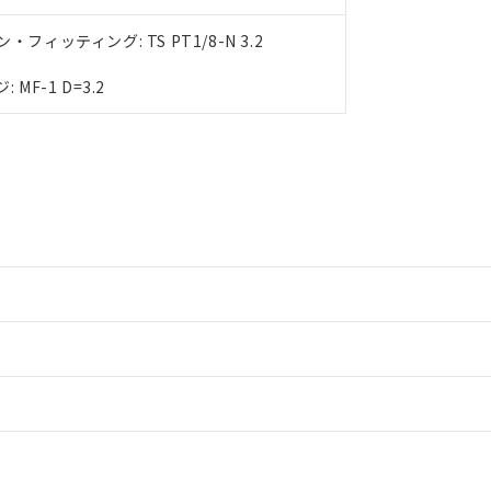
能（部品リスト作成サービス）をご利用いただくには、I-Webメン
使用状況下において有害物質が外部に漏えいし、環境に深刻な影響を
あります。
機種、また在庫状況の情報を公開していない機種
フィッティング: TS PT1/8-N 3.2
ェブサイト上で当社にご登録された部品リストについて、当社およ
書ダウンロード
す。当社販売部門へお問い合わせください。
2
品・サービスに関するお客様との取引・商談に必要な範囲で利用す
合意する
キャンセル
MF-1 D=3.2
書をダウンロードすることができます。
利用者とは、
"個人情報の共同利用に関して"
の「1.共同利用者の
します。
10物質）の非含有証明書
明書（当社基準）
日時点で非含有を証明するもので、過去に遡って非含有を証明するも
令のフタル酸エステル類４物質の対応では、対応完了までの期間は出
備考欄に対応日を記載しておりました。
品への在庫切替を完了していることから、特段のことがない限り、20
す。
情報更新：2
情報更新：
CCC認証
電波法