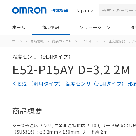
制御機器
Japan
ホーム
商品情報
ソリューション
ダ
ホーム
>
商品情報
>
商品カテゴリ
>
コントロール
>
温度調節器（デジ
温度センサ（汎用タイプ）
E52-P15AY D=3.2 2M
E52 （汎用タイプ） 温度センサ（汎用タイプ） 形
商品概要
シース形温度センサ, 白金測温抵抗体 Pt100, リード線直出し形（
（SUS316）: φ3.2mm×150mm, リード線 2m