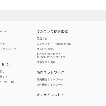
ート
オムロンの提供価値
目指す姿
ポート
コンセプト「i-Automation!」
ジャパンデスク
オムロンの強み
お客様との共創拠点
AUTOMATION CENTER
DIBP
BBP
DEHP
環境保護
技術を磨く現場
・セミナ
状況ページへ
使用期限
検索ください
案内
販売ネットワーク
講する
O
O
O
e
国内販売ネットワーク
ス一覧（PDF）
海外販売ネットワーク
オンラインストア