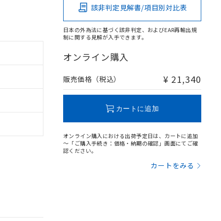
該非判定見解書/項目別対比表
日本の外為法に基づく該非判定、およびEAR再輸出規
制に関する見解が入手できます。
オンライン購入
¥ 21,340
販売価格（税込）
カートに追加
オンライン購入における出荷予定日は、カートに追加
～「ご購入手続き：価格・納期の確認」画面にてご確
認ください。
カートをみる