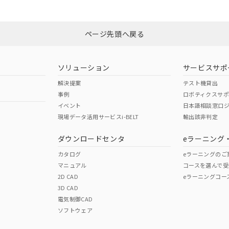
N/A
N/A
非含有証明書
※3
ページ先頭へ戻る
ダウンロードはこちら
型式承認
NK型式承認
ABS型式承認
韓国
（日本
（アメリカ
ソリューション
サービスサポ
舶規格）
船舶規格）
船舶規格）
解決提案
テスト機貸出
事例
ロボティクスサ
No
No
イベント
日本語相談窓口
現場データ活用サービスi-BELT
輸出該非判定
I)
PBBs
PBDEs
DBP
ダウンロードセンタ
eラーニング
この製品の規格認証/適合
その他の認証はこちらのページからご
カタログ
eラーニングのご
マニュアル
コースを選んで受
O
O
O
2D CAD
eラーニングコー
3D CAD
電気制御CAD
在庫等で未対応品が混在する可能性があります。
ソフトウェア
問い合わせください。