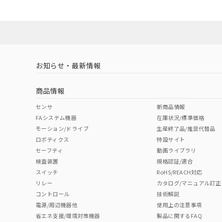
No
No
N/A
対応状況
対応予定月
※1
※2
対応済み
LR型式承認
DNV型式承認
BV型式承認
KR
（イギリス
（ノルウェー
（フランス
（
お知らせ・最新情報
中国 RoHS
注意事項・凡例
船舶規格）
船舶規格）
船舶規格）
船
商品情報
No
No
No
No
中国 RoHS表
※1 ※2
センサ
新商品情報
FAシステム機器
在庫状況/標準価格
Pb
Hg
Cd
Cr(V
モーション/ドライブ
生産終了品/推奨代替品
ロボティクス
特設サイト
セーフティ
動画ライブラリ
検査装置
規格認証/適合
O
O
O
O
スイッチ
RoHS/REACH対応
リレー
カタログ/マニュアル訂正
コントロール
技術解説
"対応済み"や非含有の記載がされた商品であっても、流通
電源/周辺機器他
使用上の注意事項
非含有品が必要な際は、弊社営業部門もしくは販売店へお
省エネ支援/環境対策機器
製品に関するFAQ