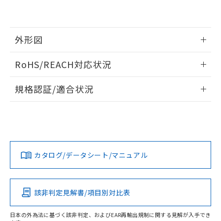
「－」：未確認です。当社販売部門へお問
むを得ず変更することがあります。
為替および外国貿易法に定める商品
在庫状況および標準価格照会結果は、
い合わせください。
（以下｢規制貨物等」という）を輸出
記載している更新日時点での社内デー
*EU RoHS指令（10物質）：
または国外への提供する場合は、日本
記
タに基づき作成されるものであり、閲
説明
鉛(Pb) 1000ppm以下、 水銀(Hg) 1000ppm以下、 カド
*中国RoHS10物質の基準値 (GB/T26572)：
国政府の輸出許可(または役務取引許
号
覧された時点での実際の在庫および標
外形図
ミウム(Cd) 100ppm以下、
Pb(鉛) :1000ppm、 Hg(水銀) : 1000ppm、 Cd(カドミウ
可)を取得するなどの必要な手続きを
六価クロム(Cr(Ⅵ)) 1000ppm以下、ポリ臭化ビフェニル
ム) : 100ppm、
準価格とは異なる場合があることをご
類(PBB) 1000ppm以下、ポリ臭化ジフェニルエーテル類
Cr(Ⅵ)(六価クロム) : 1000ppm、 PBBs(ポリ臭化ビフェ
とります。
情報更新：2025/09/09
了承ください。
(PBDE) 1000ppm以下、フタル酸ビス(2-エチルヘキシ
○
一定数以上の在庫あり
ニル類) : 1000ppm、 PBDEs(ポリ臭化ジフェニルエーテ
RoHS/REACH対応状況
当社は規制貨物を破棄する場合は、完
ル) (DEHP)(別名：DOP) 1000ppm以下、フタル酸ブチ
正式な納期状況および標準価格はお客
ル類) : 1000ppm、
ルベンジル（BBP） 1000ppm以下、フタル酸ジブチル
全に破砕するなど、違法に輸出されな
DBP(フタル酸ジブチル) : 1000ppm、 DIBP(フタル酸ジ
様のお取引先、またはお客様担当のオ
外形図
情報更新：2026/7/29
（DBP） 1000ppm以下、フタル酸ジイソブチル
イソブチル) : 1000ppm、 BBP(フタル酸ブチルベンジ
△
一定数には満たないが在庫あり
いよう必要な手段を講じます。
規格認証/適合状況
ムロン制御機器販売店・当社販売員に
(DIBP) 1000ppm以下
ル) : 1000ppm、
当社は貴社製品を、核兵器、ミサイ
但し、RoHS指令で産業用監視および制御機器に対する
DEHP(フタル酸ビス(2-エチルヘキシル)) : 1000ppm
ご相談ください。
EU RoHS
注意事項・凡例
適用除外項目は除く。
ル、化学兵器、生物兵器またはその他
－
在庫なし(最新の在庫状況につ
オムロン制御機器販売店や当社販売拠
UL認証
CSA認証
CEマーキング
フタル酸エステル類の４物質については閾値を超える意
武器並びにこれらの製造装置等に一切
いては、お客様のお取引先、ま
図的な使用がないことを確認しています。
点は「
販売ネットワーク
」をご確認
※2 環境保護使用期限
使用いたしません。
たはお客様担当のオムロン制御
ください。
No
No
N/A
対応状況
対応予定月
※1
※2
当社は、貴社製品を第三者に販売する
機器販売店・当社販売員にご確
在庫状況および標準価格結果を当社の
※2 対応予定月
「ｅ」：有害物質（10物質）のすべてが基
場合は、上記1、2および3の内容を当
認ください)
事前の承諾なく第三者に漏洩または開
カタログ/データシート/マニュアル
対応済み
準値以下であることを示します。
該第三者に通知します。また当社は、
示しないようお願いします。
部品在庫の切り替え状況などにより、予定
「10」：通常の使用状況下において有害物
販売先および販売に係わる関係者が違
LR型式承認
DNV型式承認
BV型式承認
KR型式承
マイパーツ機能（部品リスト作成サー
空
受注生産機種、また在庫状況の
月が前後することがあります。
質が外部に漏えいし、環境に深刻な影響を
（イギリス
（ノルウェー
（フランス
（韓国
法に輸出するおそれがある場合は、取
ビス）をご利用いただくには、I-Web
白
情報を公開していない機種
船舶規格）
船舶規格）
船舶規格）
船舶規格
及ぼさない年数を意味します。
り引きをいたしません。
中国 RoHS
注意事項・凡例
該非判定見解書/項目別対比表
メンバーズにご登録されている必要が
「－」：未確認です。当社販売部門へお問
あります。
No
No
No
No
い合わせください。
お客様が当ウェブサイト上で当社にご
日本の外為法に基づく該非判定、およびEAR再輸出規制に関する見解が入手でき
※3 非含有証明書ダウンロード