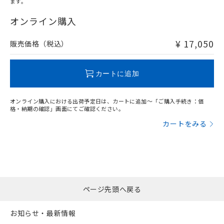
ます。
中国 RoHS表
※1 ※2
登録された部品リストについて、当社
および当社の共同利用者が、当社の製
オンライン購入
下記の非含有証明書をダウンロードするこ
この製品の規格認証/適合状況ページへ
Pb
Hg
Cd
Cr(VI)
品・サービスに関するお客様との取
とができます。
その他の認証はこちらのページからご検索ください
合意する
キャンセル
引・商談に必要な範囲で利用すること
¥ 17,050
販売価格（税込）
をご了承ください。
O
O
O
O
EU RoHS指令（10物質）の非含有証明書
※当社の共同利用者とは、
"個人情報
51物質の非含有証明書（当社基準）
の共同利用に関して"
の「1.共同利
※本証明書は発行日時点で非含有を証明す
カートに追加
用者の範囲」に記載されている法人を
るもので、過去に遡って非含有を証明する
"対応済み"や非含有の記載がされた商品であっても、流通
指します。
ものではありません。
在庫等で未対応品が混在する可能性があります。
オンライン購入における出荷予定日は、カートに追加～「ご購入手続き：価
また、RoHS指令のフタル酸エステル類４
非含有品が必要な際は、弊社営業部門もしくは販売店へお
格・納期の確認」画面にてご確認ください。
物質の対応では、対応完了までの期間は出
問い合わせください。
カートをみる
荷製品に未対応品が混在することから備考
欄に対応日を記載しておりました。
この製品のRoHS/REACH対応状況ページへ
既に当社にて対応品への在庫切替を完了
していることから、特段のことがない限
り、2022年1月12日より割愛しておりま
す。
ページ先頭へ戻る
お知らせ・最新情報