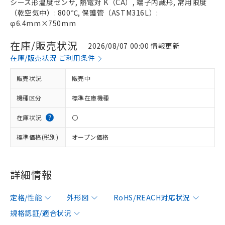
シース形温度センサ, 熱電対 K（CA）, 端子内蔵形, 常用限度
（乾空気中）: 800℃, 保護管（ASTM316L）:
φ6.4mm×750mm
在庫/販売状況
2026/08/07 00:00 情報更新
在庫/販売状況 ご利用条件
販売状況
販売中
機種区分
標準在庫機種
在庫状況
〇
標準価格(税別)
オープン価格
詳細情報
定格/性能
外形図
RoHS/REACH対応状況
規格認証/適合状況