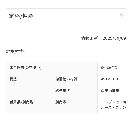
定格/性能
※1 対応状況
対応済み：EU RoHS指令（10物質）の
情報更新：2025/09/09
非含有に対応した製品が提供可能な商品で
す。
定格/性能
対応予定：EU RoHS指令（10物質）の非含
ご利用条件
有に対応した製品に切り替える予定のある
商品です。
常用限度(乾空気中)
0～800℃
対応予定なし：EU RoHS指令（10物質）の
以下の条件をお読みいただき、同意のうえ
非含有に非対応の商品で、対応品を出す予
構造
保護管の材質
ASTM316L
ご利用ください。
定はありません。
調査・確認中：EU RoHS指令（10物質）の
端子形状
端子内蔵形
本サービスは、当社制御機器事業取扱
※1 中国RoHS○×表
非含有の対応状況を調査中または確認中の
商品の当社在庫状況および標準価格
商品です。
付属品/別売品
別売品
コンプレッション・フィ
(税抜)を提供させていただくもので
「○」：最大均質材料含有率が中国RoHSの
ルーズ・フランジ: MF
非該当品：ライセンス料など無形物で、有
す。
基準値以下であることを示します。
害物質有無と関係のない商品です。
当社制御機器事業取扱商品の中には、
「×」：最大均質材料含有率が中国RoHSの
仕入先様の事情により、非含有部品として
本サービスの対象外となる商品もある
基準値を超えていることを示します。
いたものが、含有品と判明した場合などや
当社は、これら貴社製品のうち、外国
ことをご了承ください。