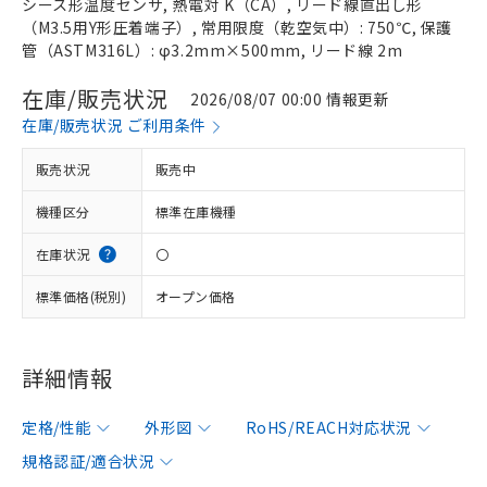
シース形温度センサ, 熱電対 K（CA）, リード線直出し形
（M3.5用Y形圧着端子）, 常用限度（乾空気中）: 750℃, 保護
管（ASTM316L）: φ3.2mm×500mm, リード線 2m
在庫/販売状況
2026/08/07 00:00 情報更新
在庫/販売状況 ご利用条件
販売状況
販売中
機種区分
標準在庫機種
在庫状況
〇
標準価格(税別)
オープン価格
詳細情報
定格/性能
外形図
RoHS/REACH対応状況
規格認証/適合状況