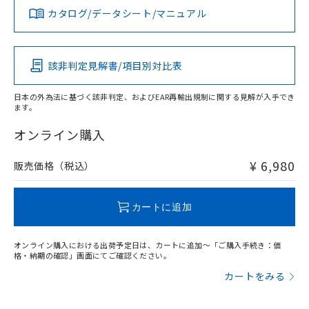
白
情報を公開していない機種
及ぼさない年数を意味します。
り引きをいたしません。
カタログ/データシート/マニュアル
メンバーズにご登録されている必要が
対応済み
「－」：未確認です。当社販売部門へお問
あります。
LR型式承認
DNV型式承認
BV型式承認
KR型式承
い合わせください。
お客様が当ウェブサイト上で当社にご
（イギリス
（ノルウェー
（フランス
（韓国
※3 非含有証明書ダウンロード
登録された部品リストについて、当社
船舶規格）
船舶規格）
船舶規格）
船舶規格
中国 RoHS
注意事項・凡例
該非判定見解書/項目別対比表
および当社の共同利用者が、当社の製
下記の非含有証明書をダウンロードするこ
品・サービスに関するお客様との取
No
No
No
No
とができます。
日本の外為法に基づく該非判定、およびEAR再輸出規制に関する見解が入手でき
合意する
キャンセル
引・商談に必要な範囲で利用すること
ます。
中国 RoHS表
※1 ※2
をご了承ください。
EU RoHS指令（10物質）の非含有証明書
※当社の共同利用者とは、
"個人情報
オンライン購入
この製品の規格認証/適合状況ページへ
Pb
Hg
Cd
Cr(VI)
51物質の非含有証明書（当社基準）
の共同利用に関して"
の「1.共同利
その他の認証はこちらのページからご検索ください
※本証明書は発行日時点で非含有を証明す
用者の範囲」に記載されている法人を
¥ 6,980
販売価格（税込）
るもので、過去に遡って非含有を証明する
指します。
O
O
O
O
ものではありません。
また、RoHS指令のフタル酸エステル類４
カートに追加
物質の対応では、対応完了までの期間は出
"対応済み"や非含有の記載がされた商品であっても、流通
荷製品に未対応品が混在することから備考
在庫等で未対応品が混在する可能性があります。
欄に対応日を記載しておりました。
オンライン購入における出荷予定日は、カートに追加～「ご購入手続き：価
非含有品が必要な際は、弊社営業部門もしくは販売店へお
既に当社にて対応品への在庫切替を完了
格・納期の確認」画面にてご確認ください。
問い合わせください。
していることから、特段のことがない限
カートをみる
り、2022年1月12日より割愛しておりま
す。
この製品のRoHS/REACH対応状況ページへ