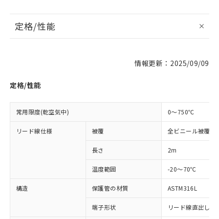
定格/性能
情報更新：2025/09/09
※1 対応状況
定格/性能
対応済み：EU RoHS指令（10物質）の
非含有に対応した製品が提供可能な商品で
常用限度(乾空気中)
0～750℃
す。
対応予定：EU RoHS指令（10物質）の非含
リード線仕様
ご利用条件
被覆
全ビニール被覆
有に対応した製品に切り替える予定のある
商品です。
長さ
2m
対応予定なし：EU RoHS指令（10物質）の
以下の条件をお読みいただき、同意のうえ
非含有に非対応の商品で、対応品を出す予
温度範囲
-20～70℃
ご利用ください。
定はありません。
調査・確認中：EU RoHS指令（10物質）の
構造
保護管の材質
ASTM316L
本サービスは、当社制御機器事業取扱
※1 中国RoHS○×表
非含有の対応状況を調査中または確認中の
商品の当社在庫状況および標準価格
商品です。
端子形状
リード線直出し形 (
(税抜)を提供させていただくもので
「○」：最大均質材料含有率が中国RoHSの
非該当品：ライセンス料など無形物で、有