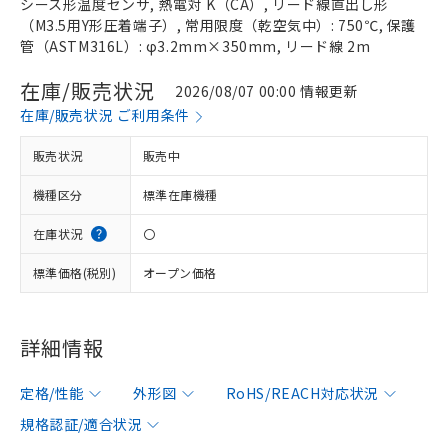
シース形温度センサ, 熱電対 K（CA）, リード線直出し形
（M3.5用Y形圧着端子）, 常用限度（乾空気中）: 750℃, 保護
管（ASTM316L）: φ3.2mm×350mm, リード線 2m
在庫/販売状況
2026/08/07 00:00 情報更新
在庫/販売状況 ご利用条件
販売状況
販売中
機種区分
標準在庫機種
在庫状況
〇
標準価格(税別)
オープン価格
詳細情報
定格/性能
外形図
RoHS/REACH対応状況
規格認証/適合状況