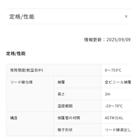
定格/性能
情報更新：2025/09/09
※1 対応状況
定格/性能
対応済み：EU RoHS指令（10物質）の
非含有に対応した製品が提供可能な商品で
常用限度(乾空気中)
0～750℃
す。
対応予定：EU RoHS指令（10物質）の非含
リード線仕様
ご利用条件
被覆
全ビニール被覆
有に対応した製品に切り替える予定のある
商品です。
長さ
2m
対応予定なし：EU RoHS指令（10物質）の
以下の条件をお読みいただき、同意のうえ
非含有に非対応の商品で、対応品を出す予
温度範囲
-20～70℃
ご利用ください。
定はありません。
調査・確認中：EU RoHS指令（10物質）の
構造
保護管の材質
ASTM316L
本サービスは、当社制御機器事業取扱
※1 中国RoHS○×表
非含有の対応状況を調査中または確認中の
商品の当社在庫状況および標準価格
商品です。
端子形状
リード線直出し形 (
(税抜)を提供させていただくもので
「○」：最大均質材料含有率が中国RoHSの
非該当品：ライセンス料など無形物で、有