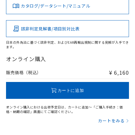
白
情報を公開していない機種
及ぼさない年数を意味します。
り引きをいたしません。
カタログ/データシート/マニュアル
メンバーズにご登録されている必要が
対応済み
「－」：未確認です。当社販売部門へお問
あります。
LR型式承認
DNV型式承認
BV型式承認
KR型式承
い合わせください。
お客様が当ウェブサイト上で当社にご
（イギリス
（ノルウェー
（フランス
（韓国
※3 非含有証明書ダウンロード
登録された部品リストについて、当社
船舶規格）
船舶規格）
船舶規格）
船舶規格
中国 RoHS
注意事項・凡例
該非判定見解書/項目別対比表
および当社の共同利用者が、当社の製
下記の非含有証明書をダウンロードするこ
品・サービスに関するお客様との取
No
No
No
No
とができます。
日本の外為法に基づく該非判定、およびEAR再輸出規制に関する見解が入手でき
合意する
キャンセル
引・商談に必要な範囲で利用すること
ます。
中国 RoHS表
※1 ※2
をご了承ください。
EU RoHS指令（10物質）の非含有証明書
※当社の共同利用者とは、
"個人情報
オンライン購入
この製品の規格認証/適合状況ページへ
Pb
Hg
Cd
Cr(VI)
51物質の非含有証明書（当社基準）
の共同利用に関して"
の「1.共同利
その他の認証はこちらのページからご検索ください
※本証明書は発行日時点で非含有を証明す
用者の範囲」に記載されている法人を
¥ 6,160
販売価格（税込）
るもので、過去に遡って非含有を証明する
指します。
O
O
O
O
ものではありません。
また、RoHS指令のフタル酸エステル類４
カートに追加
物質の対応では、対応完了までの期間は出
"対応済み"や非含有の記載がされた商品であっても、流通
荷製品に未対応品が混在することから備考
在庫等で未対応品が混在する可能性があります。
欄に対応日を記載しておりました。
オンライン購入における出荷予定日は、カートに追加～「ご購入手続き：価
非含有品が必要な際は、弊社営業部門もしくは販売店へお
既に当社にて対応品への在庫切替を完了
格・納期の確認」画面にてご確認ください。
問い合わせください。
していることから、特段のことがない限
カートをみる
り、2022年1月12日より割愛しておりま
す。
この製品のRoHS/REACH対応状況ページへ