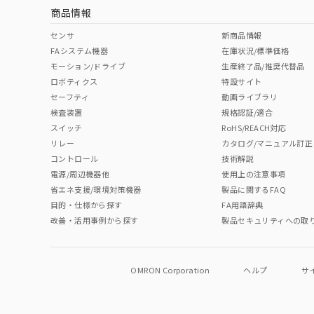
商品情報
No
No
No
No
中国 RoHS表
※1 ※2
センサ
新商品情報
FAシステム機器
在庫状況/標準価格
Pb
Hg
Cd
Cr(V
モーション/ドライブ
生産終了品/推奨代替品
ロボティクス
特設サイト
セーフティ
動画ライブラリ
検査装置
規格認証/適合
O
O
O
O
スイッチ
RoHS/REACH対応
リレー
カタログ/マニュアル訂正
コントロール
技術解説
"対応済み"や非含有の記載がされた商品であっても、流通
電源/周辺機器他
使用上の注意事項
非含有品が必要な際は、弊社営業部門もしくは販売店へお
省エネ支援/環境対策機器
製品に関するFAQ
目的・仕様から探す
FA用語辞典
改善・活用事例から探す
製品セキュリティへの取
OMRON Corporation
ヘルプ
サ