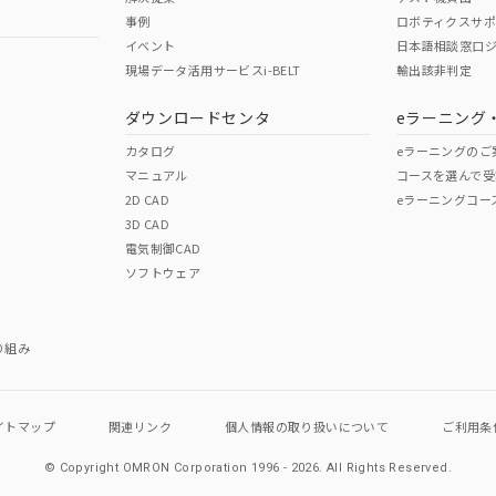
事例
ロボティクスサ
No
No
イベント
日本語相談窓口
現場データ活用サービスi-BELT
輸出該非判定
I)
PBBs
PBDEs
DBP
ダウンロードセンタ
eラーニング
この製品の規格認証/適合
その他の認証はこちらのページからご
カタログ
eラーニングのご
マニュアル
コースを選んで受
O
O
O
2D CAD
eラーニングコー
3D CAD
電気制御CAD
在庫等で未対応品が混在する可能性があります。
ソフトウェア
問い合わせください。
この製品のRoHS/REACH対応
り組み
イトマップ
関連リンク
個人情報の
取り扱いについて
ご利用条
© Copyright OMRON Corporation 1996 - 2026.
All Rights Reserved.