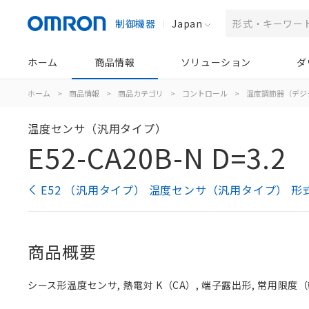
制御機器
Japan
ホーム
商品情報
ソリューション
ダ
ホーム
>
商品情報
>
商品カテゴリ
>
コントロール
>
温度調節器（デジ
温度センサ（汎用タイプ）
E52-CA20B-N D=3.2
E52 （汎用タイプ） 温度センサ（汎用タイプ） 形
商品概要
シース形温度センサ, 熱電対 K（CA）, 端子露出形, 常用限度（乾空