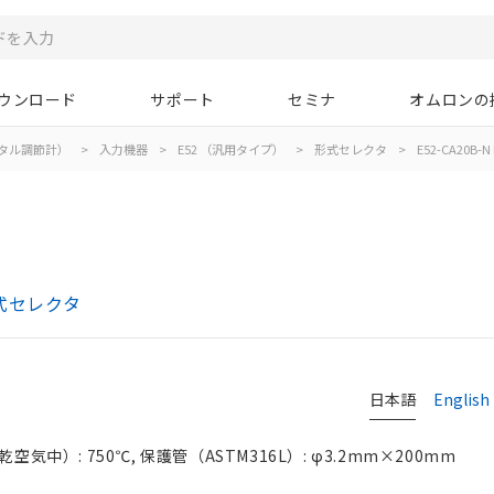
ウンロード
サポート
セミナ
オムロンの
タル調節計）
>
入力機器
>
E52 （汎用タイプ）
>
形式セレクタ
>
E52-CA20B-N 
式セレクタ
日本語
English
気中）: 750℃, 保護管（ASTM316L）: φ3.2mm×200mm