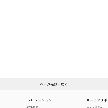
書をダウンロードすることができます。
利用者とは、
"個人情報の共同利用に関して"
の「1.共同利用者の
します。
10物質）の非含有証明書
明書（当社基準）
日時点で非含有を証明するもので、過去に遡って非含有を証明するも
令のフタル酸エステル類４物質の対応では、対応完了までの期間は出
備考欄に対応日を記載しておりました。
情報更新：2
品への在庫切替を完了していることから、特段のことがない限り、20
す。
情報更新：
CCC認証
電波法
N/A
N/A
非含有証明書
※3
ページ先頭へ戻る
ダウンロードはこちら
型式承認
NK型式承認
ABS型式承認
韓国
（日本
（アメリカ
ソリューション
サービスサポ
舶規格）
船舶規格）
船舶規格）
解決提案
テスト機貸出