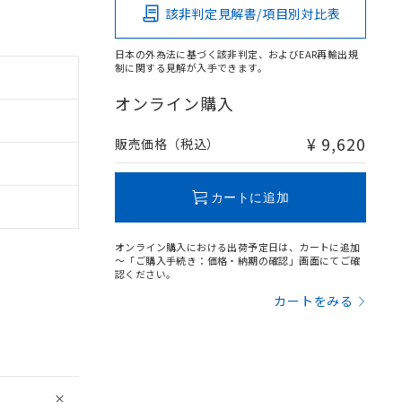
該非判定見解書/項目別対比表
日本の外為法に基づく該非判定、およびEAR再輸出規
制に関する見解が入手できます。
オンライン購入
¥ 9,620
販売価格（税込）
カートに追加
オンライン購入における出荷予定日は、カートに追加
～「ご購入手続き：価格・納期の確認」画面にてご確
認ください。
カートをみる
。
商品です。