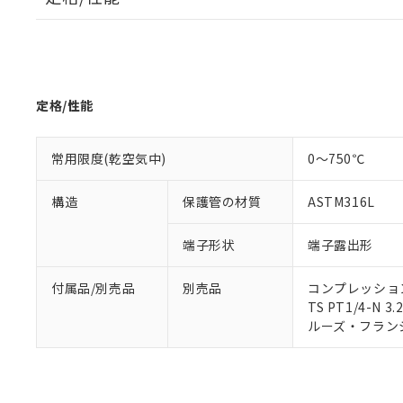
対応予定なし：EU
調査・確認中：EU
ご利用条件
非該当品：ライセ
※1 中国RoHS
仕入先様の事情に
があります。
以下の条件をお読
「○」：最大均質
定格/性能
「×」：最大均質
本サービスは
当社は、これ
*EU RoHS指令（10物
「－」：未確認で
鉛(Pb) 1000ppm以下、
くものです。
う）を輸出ま
記
説明
六価クロム(Cr(Ⅵ)) 1
常用限度(乾空気中)
0～750℃
当社制御機器
などの必要な
フタル酸ビス(2-エチルヘ
号
*中国RoHS10物質の基準値 
ル（DBP） 1000ppm
在庫状況およ
当社は規制貨
Pb(鉛) :1000ppm、 Hg
但し、RoHS指令で産
のであり、閲
ます。
Cr(Ⅵ)(六価クロム) : 
構造
保護管の材質
ASTM316L
フタル酸エステル類の４
○
一定数以
DBP(フタル酸ジブチル) :
い。
当社は貴社製
DEHP(フタル酸ビス(2-エ
正式な納期状
置等に一切使
端子形状
端子露出形
当社販売員に
※2 対応予定月
△
一定数に
当社は、貴社
オムロン制御
また当社は、
※2 環境保護使
付属品/別売品
別売品
コンプレッション・
在庫状況およ
部品在庫の切り替
たしません。
－
在庫なし
TS PT1/4-N 3.
す。
「ｅ」：有害物質
機器販売
ルーズ・フランジ: 
マイパーツ機
「10」：通常の
ている必要が
味します。
空
受注生産
お客様が当ウ
※3 非含有証明
「－」：未確認で
白
が、当社の製