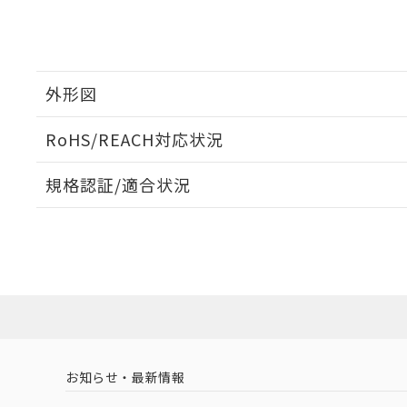
さい。
下記の非含有証明
※当社の共同
いる法人を指
EU RoHS指令（
51物質の非含有証
※本証明書は発行
外形図
また、RoHS指
混在することから
RoHS/REACH対応状況
既に当社にて対応
り割愛しておりま
外形図
規格認証/適合状況
EU RoHS
注意事項・凡例
UL認証
CSA認証
CEマーキング
No
No
N/A
対応状況
対応予定月
※1
※2
対応済み
LR型式承認
DNV型式承認
BV型式承認
KR
（イギリス
（ノルウェー
（フランス
（
お知らせ・最新情報
中国 RoHS
注意事項・凡例
船舶規格）
船舶規格）
船舶規格）
船