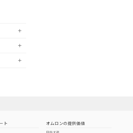
範囲」に記載されて
のではありません。
荷製品に未対応品が
025/09/09
22年1月12日よ
2026/7/29
ート
オムロンの提供価値
目指す姿