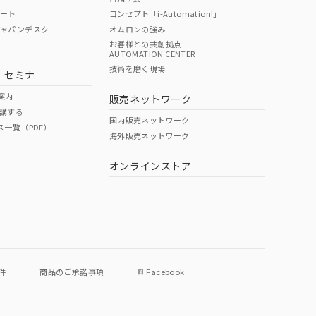
ポート
コンセプト「i-Automation!」
ジャパンデスク
オムロンの強み
お客様との共創拠点
AUTOMATION CENTER
DIBP
BBP
DEHP
環境保護
技術を磨く現場
・セミナ
状況ページへ
使用期限
検索ください
案内
販売ネットワーク
講する
O
O
O
e
国内販売ネットワーク
ス一覧（PDF）
海外販売ネットワーク
オンラインストア
状況ページへ
件
商品のご承諾事項
Facebook