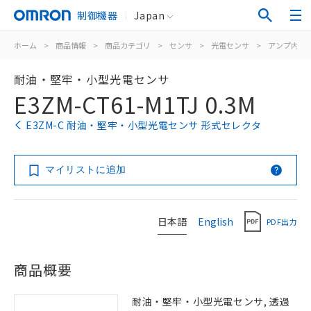
制御機器
Japan
ホーム
>
商品情報
>
商品カテゴリ
>
センサ
>
光電センサ
>
アンプ内蔵
耐油・堅牢・小型光電センサ
E3ZM-CT61-M1TJ 0.3M
E3ZM-C 耐油・堅牢・小型光電センサ 形式セレクタ
マイリストに追加
日本語
English
PDF出力
商品概要
耐油・堅牢・小型光電センサ, 透過