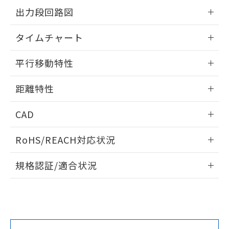
情報更新：2025/11/10
をご了承ください。
出力段回路図
EU RoHS指令（10物質）の非含有証明書
※当社の共同利用者とは、
"個人情報
51物質の非含有証明書（当社基準）
の共同利用に関して"
の「1.共同利
情報更新：2025/11/10
※本証明書は発行日時点で非含有を証明す
タイムチャート
用者の範囲」に記載されている法人を
るもので、過去に遡って非含有を証明する
指します。
情報更新：2025/11/10
ものではありません。
平行移動特性
また、RoHS指令のフタル酸エステル類４
物質の対応では、対応完了までの期間は出
情報更新：2025/11/10
距離特性
荷製品に未対応品が混在することから備考
欄に対応日を記載しておりました。
情報更新：2025/11/10
既に当社にて対応品への在庫切替を完了
CAD
していることから、特段のことがない限
受光出力-距離特性
り、2022年1月12日より割愛しておりま
ログイン/会員登録いただくと、CADデータをダウンロー
RoHS/REACH対応状況
す。
ドすることができます。
情報更新：2026/7/29
規格認証/適合状況
ログイン/会員登録
EU RoHS
注意事項・凡例
UL認証
CSA認証
CEマーキング
No
No
Yes
対応状況
対応予定月
※1
※2
ダウンロードデータをご利用いただく前に、以下を必ずお読