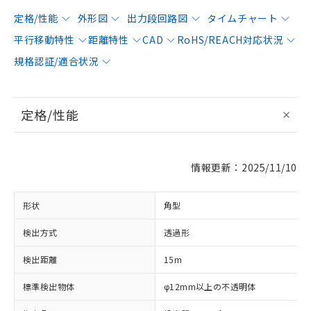
定格/性能
外形図
出力段回路図
タイムチャート
平行移動特性
距離特性
CAD
RoHS/REACH対応状況
規格認証/適合状況
定格/性能
情報更新：2025/11/10
形状
角型
検出方式
透過形
検出距離
15m
標準検出物体
φ12mm以上の不透明体