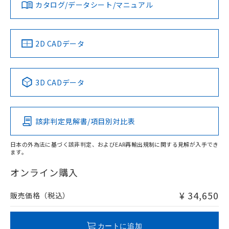
みください。
カタログ/データシート/マニュアル
対応済み
ソフトウェアの使用条件
LR型式承認
DNV型式承認
BV型式承認
KR型式承
（イギリス
（ノルウェー
（フランス
（韓国
船舶規格）
船舶規格）
船舶規格）
船舶規格
中国 RoHS
注意事項・凡例
2D CADデータ
No
No
No
No
中国 RoHS表
※1 ※2
3D CADデータ
この製品の規格認証/適合状況ページへ
Pb
Hg
Cd
Cr(VI)
その他の認証はこちらのページからご検索ください
該非判定見解書/項目別対比表
X
O
O
O
日本の外為法に基づく該非判定、およびEAR再輸出規制に関する見解が入手でき
ます。
"対応済み"や非含有の記載がされた商品であっても、流通
在庫等で未対応品が混在する可能性があります。
オンライン購入
非含有品が必要な際は、弊社営業部門もしくは販売店へお
問い合わせください。
¥ 34,650
販売価格（税込）
この製品のRoHS/REACH対応状況ページへ
カートに追加