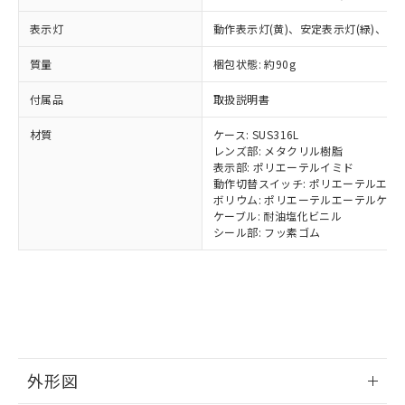
号
覧された時点での実際の在庫および標
Pb(鉛) :1000ppm、 Hg(水銀) : 1000ppm、 Cd(カドミウ
可)を取得するなどの必要な手続きを
六価クロム(Cr(Ⅵ)) 1000ppm以下、ポリ臭化ビフェニル
ム) : 100ppm、
準価格とは異なる場合があることをご
類(PBB) 1000ppm以下、ポリ臭化ジフェニルエーテル類
表示灯
動作表示灯(黄)、安定表示灯(緑)、電源
Cr(Ⅵ)(六価クロム) : 1000ppm、 PBBs(ポリ臭化ビフェ
とります。
了承ください。
(PBDE) 1000ppm以下、フタル酸ビス(2-エチルヘキシ
○
一定数以上の在庫あり
ニル類) : 1000ppm、 PBDEs(ポリ臭化ジフェニルエーテ
当社は規制貨物を破棄する場合は、完
ル) (DEHP)(別名：DOP) 1000ppm以下、フタル酸ブチ
正式な納期状況および標準価格はお客
ル類) : 1000ppm、
質量
梱包状態: 約90g
ルベンジル（BBP） 1000ppm以下、フタル酸ジブチル
全に破砕するなど、違法に輸出されな
DBP(フタル酸ジブチル) : 1000ppm、 DIBP(フタル酸ジ
様のお取引先、またはお客様担当のオ
（DBP） 1000ppm以下、フタル酸ジイソブチル
イソブチル) : 1000ppm、 BBP(フタル酸ブチルベンジ
△
一定数には満たないが在庫あり
いよう必要な手段を講じます。
ムロン制御機器販売店・当社販売員に
(DIBP) 1000ppm以下
ル) : 1000ppm、
付属品
取扱説明書
当社は貴社製品を、核兵器、ミサイ
但し、RoHS指令で産業用監視および制御機器に対する
DEHP(フタル酸ビス(2-エチルヘキシル)) : 1000ppm
ご相談ください。
適用除外項目は除く。
ル、化学兵器、生物兵器またはその他
－
在庫なし(最新の在庫状況につ
オムロン制御機器販売店や当社販売拠
材質
ケース: SUS316L
フタル酸エステル類の４物質については閾値を超える意
武器並びにこれらの製造装置等に一切
いては、お客様のお取引先、ま
図的な使用がないことを確認しています。
点は「
販売ネットワーク
レンズ部: メタクリル樹脂
」をご確認
※2 環境保護使用期限
使用いたしません。
たはお客様担当のオムロン制御
表示部: ポリエーテルイミド
ください。
当社は、貴社製品を第三者に販売する
動作切替スイッチ: ポリエーテルエー
機器販売店・当社販売員にご確
在庫状況および標準価格結果を当社の
※2 対応予定月
「ｅ」：有害物質（10物質）のすべてが基
ボリウム: ポリエーテルエーテルケト
場合は、上記1、2および3の内容を当
認ください)
事前の承諾なく第三者に漏洩または開
ケーブル: 耐油塩化ビニル
準値以下であることを示します。
該第三者に通知します。また当社は、
示しないようお願いします。
シール部: フッ素ゴム
部品在庫の切り替え状況などにより、予定
「10」：通常の使用状況下において有害物
販売先および販売に係わる関係者が違
マイパーツ機能（部品リスト作成サー
空
受注生産機種、また在庫状況の
月が前後することがあります。
質が外部に漏えいし、環境に深刻な影響を
法に輸出するおそれがある場合は、取
ビス）をご利用いただくには、I-Web
白
情報を公開していない機種
及ぼさない年数を意味します。
り引きをいたしません。
メンバーズにご登録されている必要が
「－」：未確認です。当社販売部門へお問
あります。
い合わせください。
お客様が当ウェブサイト上で当社にご
※3 非含有証明書ダウンロード
登録された部品リストについて、当社
および当社の共同利用者が、当社の製
下記の非含有証明書をダウンロードするこ
外形図
品・サービスに関するお客様との取
とができます。
合意する
キャンセル
引・商談に必要な範囲で利用すること