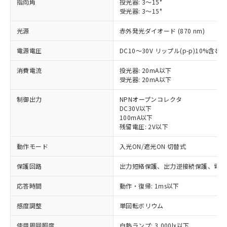
指向角
投光器: 3～15°
受光器: 3～15°
光源
赤外発光ダイオード (870 nm)
電源電圧
DC10～30V リップル(p-p)10%含む
消費電流
投光器: 20mA以下
受光器: 20mA以下
制御出力
NPNオープンコレクタ
DC30V以下
100mA以下
残留電圧: 2V以下
動作モード
入光ON/遮光ON 切替式
保護回路
出力短絡保護、出力逆接続保護、電源
応答時間
動作・復帰: 1ms以下
感度調整
単回転ボリウム
※1 対応状況
使用周囲照度
白熱ランプ: 3,000lx以下