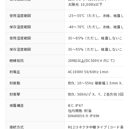
太陽光: 10,000lx以下
対応済み：EU RoHS指令（10物質）の
使用温度範囲
-25～55℃（ただし、氷結、結露し
非含有に対応した製品が提供可能な商品で
す。
保存温度範囲
-40～70℃（ただし、氷結、結露し
対応予定：EU RoHS指令（10物質）の非含
ご利用条件
有に対応した製品に切り替える予定のある
使用湿度範囲
35～85%（ただし、結露しないこと
商品です。
対応予定なし：EU RoHS指令（10物質）の
保存湿度範囲
35～95%（ただし、結露しないこと
以下の条件をお読みいただき、同意のうえ
非含有に非対応の商品で、対応品を出す予
ご利用ください。
定はありません。
絶縁抵抗
20MΩ以上(DC500Vメガにて)
調査・確認中：EU RoHS指令（10物質）の
本サービスは、当社制御機器事業取扱
※1 中国RoHS○×表
非含有の対応状況を調査中または確認中の
耐電圧
AC1000V 50/60Hz 1min
商品の当社在庫状況および標準価格
商品です。
(税抜)を提供させていただくもので
「○」：最大均質材料含有率が中国RoHSの
耐振動
耐久: 10～55Hz 複振幅 1.5mm X、
非該当品：ライセンス料など無形物で、有
す。
基準値以下であることを示します。
害物質有無と関係のない商品です。
当社制御機器事業取扱商品の中には、
2
耐衝撃
耐久: 500m/s
X、Y、Z各方向 3回
「×」：最大均質材料含有率が中国RoHSの
仕入先様の事情により、非含有部品として
本サービスの対象外となる商品もある
基準値を超えていることを示します。
いたものが、含有品と判明した場合などや
当社は、これら貴社製品のうち、外国
ことをご了承ください。
保護構造
IEC: IP67
「－」：未確認です。当社販売部門へお問
むを得ず変更することがあります。
為替および外国貿易法に定める商品
在庫状況および標準価格照会結果は、
社内規格: 耐油
い合わせください。
（以下｢規制貨物等」という）を輸出
DIN40050-9: IP69K
記載している更新日時点での社内デー
*EU RoHS指令（10物質）：
または国外への提供する場合は、日本
記
タに基づき作成されるものであり、閲
説明
鉛(Pb) 1000ppm以下、 水銀(Hg) 1000ppm以下、 カド
*中国RoHS10物質の基準値 (GB/T26572)：
接続方式
国政府の輸出許可(または役務取引許
M12コネクタ中継タイプ (コード長 0.3
ミウム(Cd) 100ppm以下、