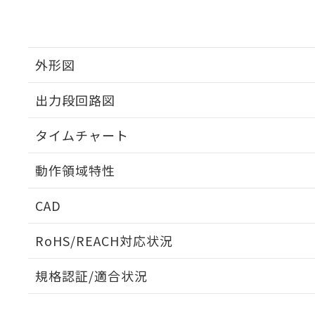
外形図
出力段回路図
タイムチャート
動作領域特性
CAD
ログイン/会員登録いただくと、CADデータをダウンロ
RoHS/REACH対応状況
規格認証/適合状況
EU RoHS
注意事項・凡例
UL認証
CSA認証
CEマーキング