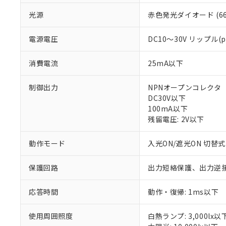
光源
赤色発光ダイオード (66
電源電圧
DC10～30V リップル(
消費電流
25mA以下
制御出力
NPNオープンコレクタ
DC30V以下
100mA以下
残留電圧: 2V以下
※1 対応状況
動作モード
入光ON/遮光ON 切替式
対応済み：EU
対応予定：EU R
対応予定なし：EU
保護回路
出力短絡保護、出力逆
調査・確認中：EU
ご利用条件
非該当品：ライセ
応答時間
動作・復帰: 1ms以下
※1 中国RoHS
仕入先様の事情に
があります。
以下の条件をお読
「○」：最大均質
使用周囲照度
白熱ランプ: 3,000lx以
「×」：最大均質