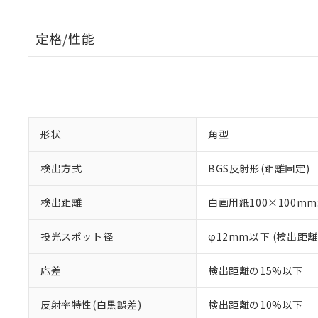
定格/性能
形状
角型
検出方式
BGS反射形(距離固定)
検出距離
白画用紙100×100mm:
投光スポット径
φ12mm以下 (検出距離
応差
検出距離の15%以下
反射率特性(白黒誤差)
検出距離の10%以下