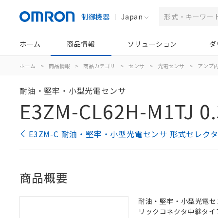
制御機器
Japan
ホーム
商品情報
ソリューション
ダ
ホーム
>
商品情報
>
商品カテゴリ
>
センサ
>
光電センサ
>
アンプ
耐油・堅牢・小型光電センサ
E3ZM-CL62H-M1TJ 0
E3ZM-C 耐油・堅牢・小型光電センサ 形式セレク
商品概要
耐油・堅牢・小型光電センサ
リックコネクタ中継タイプ,