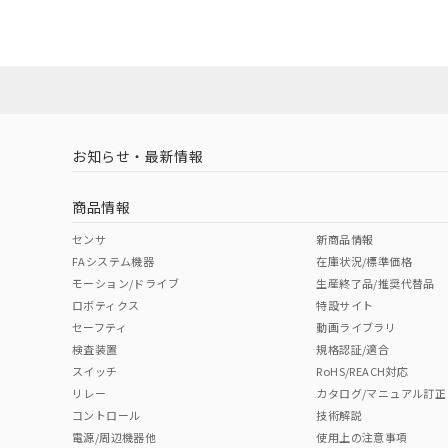
ダウンロードデータをご利用いただく前に、以下を必ずお読
No
No
Yes
対応状況
対応予定月
※1
※2
ソフトウェアの使用条件
対応済み
LR型式承認
DNV型式承認
BV型式承認
KR
（イギリス
（ノルウェー
（フランス
（
お知らせ・最新情報
中国 RoHS
注意事項・凡例
船舶規格）
船舶規格）
船舶規格）
船
商品情報
No
No
No
No
中国 RoHS表
※1 ※2
センサ
新商品情報
FAシステム機器
在庫状況/標準価格
Pb
Hg
Cd
Cr(V
モーション/ドライブ
生産終了品/推奨代替品
ロボティクス
特設サイト
セーフティ
動画ライブラリ
検査装置
規格認証/適合
X
O
O
O
スイッチ
RoHS/REACH対応
リレー
カタログ/マニュアル訂正
コントロール
技術解説
"対応済み"や非含有の記載がされた商品であっても、流通
電源/周辺機器他
使用上の注意事項