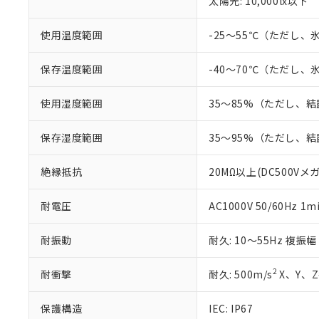
太陽光: 10,000lx以下
本サービスは
当社は、これ
*EU RoHS指令（10物
「－」：未確認で
鉛(Pb) 1000ppm以下、
くものです。
う）を輸出ま
記
説明
六価クロム(Cr(Ⅵ)) 1
当社制御機器
使用温度範囲
-25～55℃（ただし
などの必要な
フタル酸ビス(2-エチルヘ
号
*中国RoHS10物質の基準値 
ル（DBP） 1000ppm
在庫状況およ
当社は規制貨
Pb(鉛) :1000ppm、 Hg
但し、RoHS指令で産
のであり、閲
ます。
Cr(Ⅵ)(六価クロム) : 
保存温度範囲
-40～70℃（ただし
フタル酸エステル類の４
○
一定数以
DBP(フタル酸ジブチル) :
い。
当社は貴社製
DEHP(フタル酸ビス(2-エ
正式な納期状
置等に一切使
使用湿度範囲
35～85%（ただし、
当社販売員に
※2 対応予定月
△
一定数に
当社は、貴社
オムロン制御
また当社は、
※2 環境保護使
保存湿度範囲
35～95%（ただし、
在庫状況およ
部品在庫の切り替
たしません。
－
在庫なし
す。
「ｅ」：有害物質
機器販売
マイパーツ機
絶縁抵抗
20MΩ以上(DC500Vメ
「10」：通常の
ている必要が
味します。
空
受注生産
お客様が当ウ
※3 非含有証明
「－」：未確認で
耐電圧
AC1000V 50/60Hz 1m
白
が、当社の製
さい。
下記の非含有証明
耐振動
耐久: 10～55Hz 複振幅
※当社の共同
いる法人を指
EU RoHS指令（
2
耐衝撃
耐久: 500m/s
X、Y、Z
51物質の非含有証
※本証明書は発行
また、RoHS指
保護構造
IEC: IP67