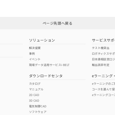
みください。
N/A
N/A
非含有証明書
※3
ページ先頭へ戻る
ダウンロードはこちら
型式承認
NK型式承認
ABS型式承認
韓国
（日本
（アメリカ
ソリューション
サービスサポ
舶規格）
船舶規格）
船舶規格）
解決提案
テスト機貸出
事例
ロボティクスサ
No
No
イベント
日本語相談窓口
現場データ活用サービスi-BELT
輸出該非判定
I)
PBBs
PBDEs
DBP
ダウンロードセンタ
eラーニング
この製品の規格認証/適合
その他の認証はこちらのページからご
カタログ
eラーニングのご
マニュアル
コースを選んで受
O
O
O
2D CAD
eラーニングコー
3D CAD
電気制御CAD
在庫等で未対応品が混在する可能性があります。
ソフトウェア