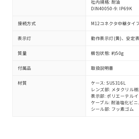
混在することから
社内規格: 耐油
既に当社にて対応
DIN40050-9: IP69K
り割愛しておりま
接続方式
M12コネクタ中継タイプ 
表示灯
動作表示灯(黄)、安定表
質量
梱包状態: 約50g
付属品
取扱説明書
材質
ケース: SUS316L
レンズ部: メタクリル樹
表示部: ポリエーテル
ケーブル: 耐油塩化ビニ
シール部: フッ素ゴム