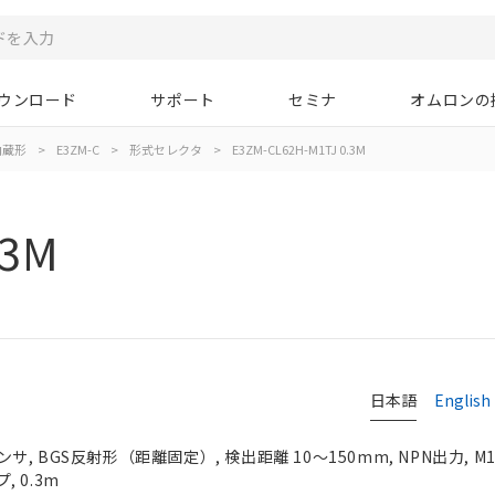
ウンロード
サポート
セミナ
オムロンの
内蔵形
>
E3ZM-C
>
形式セレクタ
>
E3ZM-CL62H-M1TJ 0.3M
.3M
タ
日本語
English
, BGS反射形（距離固定）, 検出距離 10～150mm, NPN出力, 
 0.3m