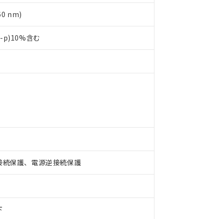
0 nm)
p-p)10%含む
 RoHS指令（10物質）の非含有に対応した製品が提供可能な商品です
oHS指令（10物質）の非含有に対応した製品に切り替える予定のある
 RoHS指令（10物質）の非含有に非対応の商品で、対応品を出す予
接続保護、電源逆接続保護
 RoHS指令（10物質）の非含有の対応状況を調査中または確認中の
ンス料など無形物で、有害物質有無と関係のない商品です。
○×表
より、非含有部品としていたものが、含有品と判明した場合などやむ
みいただき、同意のうえご利用ください。
材料含有率が中国RoHSの基準値以下であることを示します。
下
材料含有率が中国RoHSの基準値を超えていることを示します。