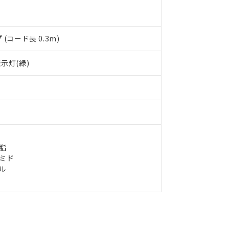
備考欄に対応日を記載しておりました。
品への在庫切替を完了していることから、特段のことがない限り、20
す。
(コード長 0.3m)
示灯(緑)
脂
イミド
ル