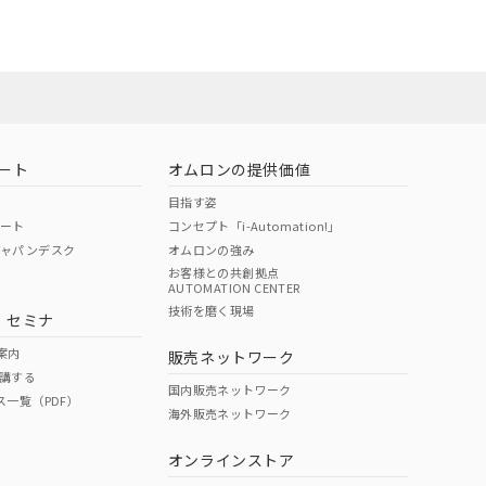
ート
オムロンの提供価値
目指す姿
ポート
コンセプト「i-Automation!」
ジャパンデスク
オムロンの強み
お客様との共創拠点
AUTOMATION CENTER
DIBP
BBP
DEHP
環境保護
技術を磨く現場
・セミナ
状況ページへ
使用期限
検索ください
案内
販売ネットワーク
講する
O
O
O
10
国内販売ネットワーク
ス一覧（PDF）
海外販売ネットワーク
オンラインストア