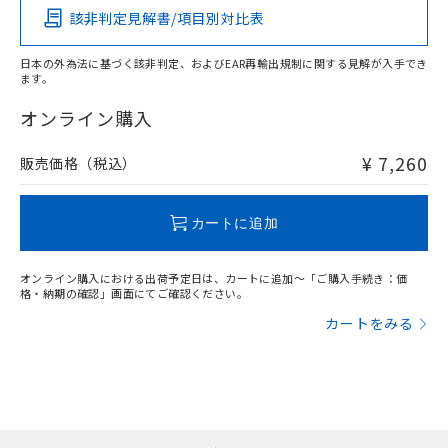
当社は貴社製品を、核兵器、ミサイ
但し、RoHS指令で産業用監視および制御機器に対する
DEHP(フタル酸ビス(2-エチルヘキシル)) : 1000ppm
ご相談ください。
該非判定見解書/項目別対比表
X
O
O
O
適用除外項目は除く。
ル、化学兵器、生物兵器またはその他
－
在庫なし(最新の在庫状況につ
オムロン制御機器販売店や当社販売拠
フタル酸エステル類の４物質については閾値を超える意
武器並びにこれらの製造装置等に一切
いては、お客様のお取引先、ま
図的な使用がないことを確認しています。
点は「
販売ネットワーク
」をご確認
日本の外為法に基づく該非判定、およびEAR再輸出規制に関する見解が入手でき
※2 環境保護使用期限
使用いたしません。
たはお客様担当のオムロン制御
ください。
ます。
"対応済み"や非含有の記載がされた商品であっても、流通
当社は、貴社製品を第三者に販売する
機器販売店・当社販売員にご確
在庫状況および標準価格結果を当社の
※2 対応予定月
「ｅ」：有害物質（10物質）のすべてが基
在庫等で未対応品が混在する可能性があります。
オンライン購入
場合は、上記1、2および3の内容を当
認ください)
事前の承諾なく第三者に漏洩または開
準値以下であることを示します。
非含有品が必要な際は、弊社営業部門もしくは販売店へお
該第三者に通知します。また当社は、
示しないようお願いします。
部品在庫の切り替え状況などにより、予定
「10」：通常の使用状況下において有害物
問い合わせください。
販売先および販売に係わる関係者が違
¥ 7,260
販売価格（税込）
マイパーツ機能（部品リスト作成サー
空
受注生産機種、また在庫状況の
月が前後することがあります。
質が外部に漏えいし、環境に深刻な影響を
法に輸出するおそれがある場合は、取
ビス）をご利用いただくには、I-Web
白
情報を公開していない機種
及ぼさない年数を意味します。
り引きをいたしません。
メンバーズにご登録されている必要が
この製品のRoHS/REACH対応状況ページへ
「－」：未確認です。当社販売部門へお問
カートに追加
あります。
い合わせください。
お客様が当ウェブサイト上で当社にご
※3 非含有証明書ダウンロード
登録された部品リストについて、当社
オンライン購入における出荷予定日は、カートに追加～「ご購入手続き：価
および当社の共同利用者が、当社の製
格・納期の確認」画面にてご確認ください。
下記の非含有証明書をダウンロードするこ
品・サービスに関するお客様との取
カートをみる
とができます。
合意する
キャンセル
引・商談に必要な範囲で利用すること
をご了承ください。
EU RoHS指令（10物質）の非含有証明書
※当社の共同利用者とは、
"個人情報
51物質の非含有証明書（当社基準）
の共同利用に関して"
の「1.共同利
※本証明書は発行日時点で非含有を証明す
用者の範囲」に記載されている法人を
るもので、過去に遡って非含有を証明する
指します。