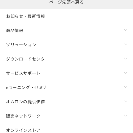
ものではありません。
ページ先頭へ戻る
また、RoHS指令のフタル酸エステル類４
物質の対応では、対応完了までの期間は出
お知らせ・最新情報
荷製品に未対応品が混在することから備考
欄に対応日を記載しておりました。
商品情報
既に当社にて対応品への在庫切替を完了
していることから、特段のことがない限
り、2022年1月12日より割愛しておりま
ソリューション
す。
ダウンロードセンタ
サービスサポート
eラーニング・セミナ
オムロンの提供価値
販売ネットワーク
オンラインストア