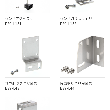
基準値以下であることを示します。
害物質有無と関係のない商品です。
当社制御機器事業取扱商品の中には、
「×」：最大均質材料含有率が中国RoHSの
仕入先様の事情により、非含有部品として
本サービスの対象外となる商品もある
基準値を超えていることを示します。
いたものが、含有品と判明した場合などや
当社は、これら貴社製品のうち、外国
ことをご了承ください。
「－」：未確認です。当社販売部門へお問
むを得ず変更することがあります。
為替および外国貿易法に定める商品
センサアジャスタ
センサ取りつけ金具
在庫状況および標準価格照会結果は、
い合わせください。
（以下｢規制貨物等」という）を輸出
E39-L151
E39-L153
記載している更新日時点での社内デー
*EU RoHS指令（10物質）：
または国外への提供する場合は、日本
記
タに基づき作成されるものであり、閲
説明
鉛(Pb) 1000ppm以下、 水銀(Hg) 1000ppm以下、 カド
*中国RoHS10物質の基準値 (GB/T26572)：
国政府の輸出許可(または役務取引許
号
覧された時点での実際の在庫および標
ミウム(Cd) 100ppm以下、
Pb(鉛) :1000ppm、 Hg(水銀) : 1000ppm、 Cd(カドミウ
可)を取得するなどの必要な手続きを
六価クロム(Cr(Ⅵ)) 1000ppm以下、ポリ臭化ビフェニル
ム) : 100ppm、
準価格とは異なる場合があることをご
類(PBB) 1000ppm以下、ポリ臭化ジフェニルエーテル類
Cr(Ⅵ)(六価クロム) : 1000ppm、 PBBs(ポリ臭化ビフェ
とります。
了承ください。
(PBDE) 1000ppm以下、フタル酸ビス(2-エチルヘキシ
○
一定数以上の在庫あり
ニル類) : 1000ppm、 PBDEs(ポリ臭化ジフェニルエーテ
当社は規制貨物を破棄する場合は、完
ル) (DEHP)(別名：DOP) 1000ppm以下、フタル酸ブチ
正式な納期状況および標準価格はお客
ル類) : 1000ppm、
ルベンジル（BBP） 1000ppm以下、フタル酸ジブチル
全に破砕するなど、違法に輸出されな
DBP(フタル酸ジブチル) : 1000ppm、 DIBP(フタル酸ジ
様のお取引先、またはお客様担当のオ
（DBP） 1000ppm以下、フタル酸ジイソブチル
イソブチル) : 1000ppm、 BBP(フタル酸ブチルベンジ
△
一定数には満たないが在庫あり
いよう必要な手段を講じます。
ムロン制御機器販売店・当社販売員に
(DIBP) 1000ppm以下
ル) : 1000ppm、
当社は貴社製品を、核兵器、ミサイ
但し、RoHS指令で産業用監視および制御機器に対する
DEHP(フタル酸ビス(2-エチルヘキシル)) : 1000ppm
ご相談ください。
適用除外項目は除く。
ル、化学兵器、生物兵器またはその他
－
在庫なし(最新の在庫状況につ
オムロン制御機器販売店や当社販売拠
フタル酸エステル類の４物質については閾値を超える意
武器並びにこれらの製造装置等に一切
いては、お客様のお取引先、ま
図的な使用がないことを確認しています。
点は「
販売ネットワーク
」をご確認
※2 環境保護使用期限
使用いたしません。
たはお客様担当のオムロン制御
ください。
ヨコ形取りつけ金具
背面取りつけ用金具
当社は、貴社製品を第三者に販売する
機器販売店・当社販売員にご確
在庫状況および標準価格結果を当社の
E39-L43
E39-L44
※2 対応予定月
「ｅ」：有害物質（10物質）のすべてが基
場合は、上記1、2および3の内容を当
認ください)
事前の承諾なく第三者に漏洩または開
準値以下であることを示します。
該第三者に通知します。また当社は、
示しないようお願いします。
部品在庫の切り替え状況などにより、予定
「10」：通常の使用状況下において有害物
販売先および販売に係わる関係者が違
マイパーツ機能（部品リスト作成サー
空
受注生産機種、また在庫状況の
月が前後することがあります。
質が外部に漏えいし、環境に深刻な影響を
法に輸出するおそれがある場合は、取
ビス）をご利用いただくには、I-Web
白
情報を公開していない機種