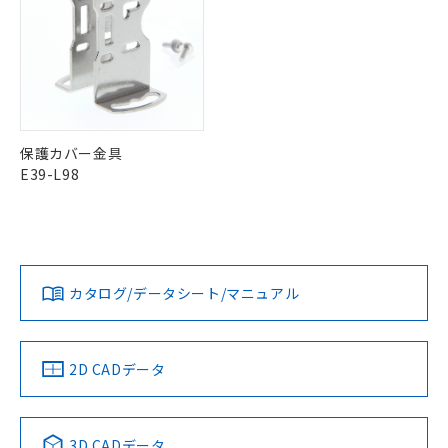
及ぼさない年数を意味します。
り引きをいたしません。
メンバーズにご登録されている必要が
「－」：未確認です。当社販売部門へお問
あります。
い合わせください。
お客様が当ウェブサイト上で当社にご
※3 非含有証明書ダウンロード
登録された部品リストについて、当社
および当社の共同利用者が、当社の製
下記の非含有証明書をダウンロードするこ
品・サービスに関するお客様との取
とができます。
合意する
キャンセル
引・商談に必要な範囲で利用すること
保護カバー金具
をご了承ください。
EU RoHS指令（10物質）の非含有証明書
E39-L98
※当社の共同利用者とは、
"個人情報
51物質の非含有証明書（当社基準）
の共同利用に関して"
の「1.共同利
※本証明書は発行日時点で非含有を証明す
用者の範囲」に記載されている法人を
るもので、過去に遡って非含有を証明する
指します。
ものではありません。
また、RoHS指令のフタル酸エステル類４
カタログ/データシート/マニュアル
物質の対応では、対応完了までの期間は出
荷製品に未対応品が混在することから備考
欄に対応日を記載しておりました。
既に当社にて対応品への在庫切替を完了
2D CADデータ
していることから、特段のことがない限
り、2022年1月12日より割愛しておりま
す。
3D CADデータ