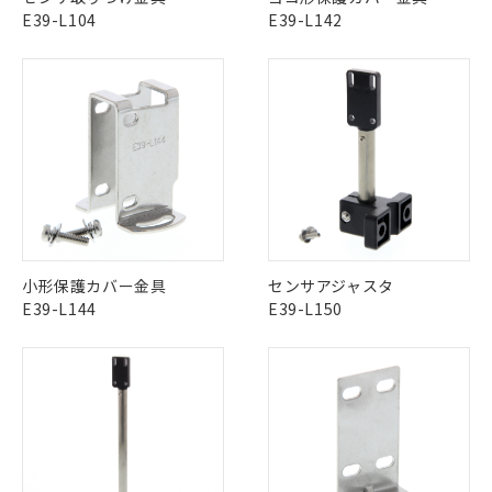
その他の認証はこちらのページからご検索ください
E39-L104
E39-L142
X
O
O
O
"対応済み"や非含有の記載がされた商品であっても、流通
在庫等で未対応品が混在する可能性があります。
※1 対応状況
非含有品が必要な際は、弊社営業部門もしくは販売店へお
問い合わせください。
対応済み：EU RoHS指令（10物質）の
非含有に対応した製品が提供可能な商品で
す。
この製品のRoHS/REACH対応状況ページへ
対応予定：EU RoHS指令（10物質）の非含
ご利用条件
小形保護カバー金具
センサアジャスタ
有に対応した製品に切り替える予定のある
E39-L144
E39-L150
商品です。
対応予定なし：EU RoHS指令（10物質）の
以下の条件をお読みいただき、同意のうえ
非含有に非対応の商品で、対応品を出す予
ご利用ください。
定はありません。
調査・確認中：EU RoHS指令（10物質）の
本サービスは、当社制御機器事業取扱
※1 中国RoHS○×表
非含有の対応状況を調査中または確認中の
商品の当社在庫状況および標準価格
商品です。
(税抜)を提供させていただくもので
「○」：最大均質材料含有率が中国RoHSの
非該当品：ライセンス料など無形物で、有
す。