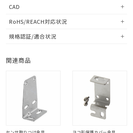
CAD
情報更新：2006/4/1
RoHS/REACH対応状況
ログイン/会員登録いただくと、CADデータをダウンロー
情報更新：2026/7/29
規格認証/適合状況
ドすることができます。
EU RoHS
注意事項・凡例
UL認証
CSA認証
CEマーキング
ログイン/会員登録
関連商品
No
No
Yes
対応状況
対応予定月
※1
※2
対応済み
ダウンロードデータをご利用いただく前に、以下を必ずお読
LR型式承認
DNV型式承認
BV型式承認
KR型式承
みください。
（イギリス
（ノルウェー
（フランス
（韓国
ソフトウェアの使用条件
船舶規格）
船舶規格）
船舶規格）
船舶規格
中国 RoHS
注意事項・凡例
No
No
No
No
中国 RoHS表
※1 ※2
この製品の規格認証/適合状況ページへ
Pb
Hg
Cd
Cr(VI)
センサ取りつけ金具
ヨコ形保護カバー金具