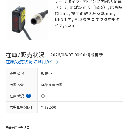
レーザタイプ小型アンプ内蔵形光電
センサ, 距離設定形（BGS）, 応答時
間 1ms, 検出距離 20～300mm,
NPN出力, M12標準コネクタ中継タ
イプ, 0.3m
在庫/販売状況
2026/08/07 00:00 情報更新
在庫/販売状況 ご利用条件
販売状況
販売中
機種区分
標準在庫機種
在庫状況
〇
標準価格(税別)
¥ 37,500
詳細情報