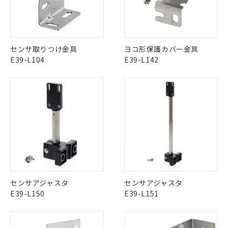
No
No
No
No
中国 RoHS表
※1 ※2
この製品の規格認証/適合状況ページへ
Pb
Hg
Cd
Cr(VI)
センサ取りつけ金具
ヨコ形保護カバー金具
その他の認証はこちらのページからご検索ください
E39-L104
E39-L142
X
O
O
O
"対応済み"や非含有の記載がされた商品であっても、流通
在庫等で未対応品が混在する可能性があります。
非含有品が必要な際は、弊社営業部門もしくは販売店へお
問い合わせください。
※1 対応状況
この製品のRoHS/REACH対応状況ページへ
センサアジャスタ
センサアジャスタ
対応済み：EU RoHS指令（10物質）の
E39-L150
E39-L151
非含有に対応した製品が提供可能な商品で
す。
対応予定：EU RoHS指令（10物質）の非含
ご利用条件
有に対応した製品に切り替える予定のある