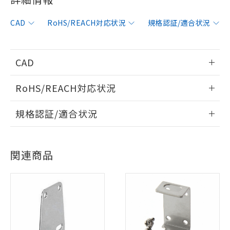
CAD
RoHS/REACH対応状況
規格認証/適合状況
CAD
情報更新：2006/4/1
RoHS/REACH対応状況
ログイン/会員登録いただくと、CADデータをダウンロー
情報更新：2026/7/29
規格認証/適合状況
ドすることができます。
EU RoHS
注意事項・凡例
UL認証
CSA認証
CEマーキング
ログイン/会員登録
関連商品
No
No
Yes
対応状況
対応予定月
※1
※2
対応済み
ダウンロードデータをご利用いただく前に、以下を必ずお読
LR型式承認
DNV型式承認
BV型式承認
KR型式承
みください。
（イギリス
（ノルウェー
（フランス
（韓国
ソフトウェアの使用条件
船舶規格）
船舶規格）
船舶規格）
船舶規格
中国 RoHS
注意事項・凡例