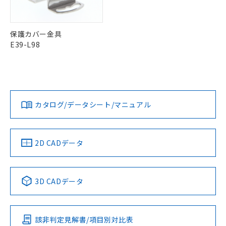
また、RoHS指令のフタル酸エステル類４
物質の対応では、対応完了までの期間は出
荷製品に未対応品が混在することから備考
保護カバー金具
欄に対応日を記載しておりました。
E39-L98
既に当社にて対応品への在庫切替を完了
していることから、特段のことがない限
り、2022年1月12日より割愛しておりま
す。
カタログ/データシート/マニュアル
2D CADデータ
3D CADデータ
該非判定見解書/項目別対比表