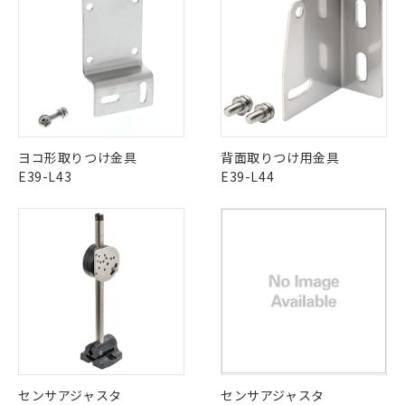
商品です。
対応予定なし：EU RoHS指令（10物質）の
以下の条件をお読みいただき、同意のうえ
非含有に非対応の商品で、対応品を出す予
ご利用ください。
定はありません。
調査・確認中：EU RoHS指令（10物質）の
本サービスは、当社制御機器事業取扱
※1 中国RoHS○×表
非含有の対応状況を調査中または確認中の
商品の当社在庫状況および標準価格
商品です。
(税抜)を提供させていただくもので
「○」：最大均質材料含有率が中国RoHSの
非該当品：ライセンス料など無形物で、有
ヨコ形取りつけ金具
背面取りつけ用金具
す。
基準値以下であることを示します。
害物質有無と関係のない商品です。
E39-L43
E39-L44
当社制御機器事業取扱商品の中には、
「×」：最大均質材料含有率が中国RoHSの
仕入先様の事情により、非含有部品として
本サービスの対象外となる商品もある
基準値を超えていることを示します。
いたものが、含有品と判明した場合などや
当社は、これら貴社製品のうち、外国
ことをご了承ください。
「－」：未確認です。当社販売部門へお問
むを得ず変更することがあります。
為替および外国貿易法に定める商品
在庫状況および標準価格照会結果は、
い合わせください。
（以下｢規制貨物等」という）を輸出
記載している更新日時点での社内デー
*EU RoHS指令（10物質）：
または国外への提供する場合は、日本
記
タに基づき作成されるものであり、閲
説明
鉛(Pb) 1000ppm以下、 水銀(Hg) 1000ppm以下、 カド
*中国RoHS10物質の基準値 (GB/T26572)：
国政府の輸出許可(または役務取引許
号
覧された時点での実際の在庫および標
ミウム(Cd) 100ppm以下、
Pb(鉛) :1000ppm、 Hg(水銀) : 1000ppm、 Cd(カドミウ
可)を取得するなどの必要な手続きを
六価クロム(Cr(Ⅵ)) 1000ppm以下、ポリ臭化ビフェニル
ム) : 100ppm、
準価格とは異なる場合があることをご
類(PBB) 1000ppm以下、ポリ臭化ジフェニルエーテル類
Cr(Ⅵ)(六価クロム) : 1000ppm、 PBBs(ポリ臭化ビフェ
とります。
了承ください。
(PBDE) 1000ppm以下、フタル酸ビス(2-エチルヘキシ
○
一定数以上の在庫あり
ニル類) : 1000ppm、 PBDEs(ポリ臭化ジフェニルエーテ
当社は規制貨物を破棄する場合は、完
ル) (DEHP)(別名：DOP) 1000ppm以下、フタル酸ブチ
正式な納期状況および標準価格はお客
ル類) : 1000ppm、
ルベンジル（BBP） 1000ppm以下、フタル酸ジブチル
全に破砕するなど、違法に輸出されな
DBP(フタル酸ジブチル) : 1000ppm、 DIBP(フタル酸ジ
様のお取引先、またはお客様担当のオ
（DBP） 1000ppm以下、フタル酸ジイソブチル
イソブチル) : 1000ppm、 BBP(フタル酸ブチルベンジ
△
一定数には満たないが在庫あり
いよう必要な手段を講じます。
ムロン制御機器販売店・当社販売員に
(DIBP) 1000ppm以下
ル) : 1000ppm、
センサアジャスタ
センサアジャスタ
当社は貴社製品を、核兵器、ミサイ
但し、RoHS指令で産業用監視および制御機器に対する
DEHP(フタル酸ビス(2-エチルヘキシル)) : 1000ppm