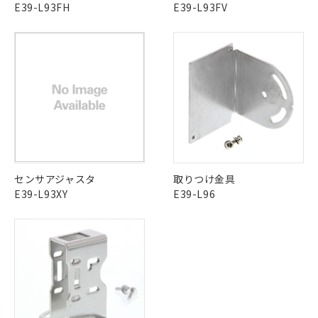
ご相談ください。
E39-L93FH
E39-L93FV
適用除外項目は除く。
ル、化学兵器、生物兵器またはその他
－
在庫なし(最新の在庫状況につ
オムロン制御機器販売店や当社販売拠
フタル酸エステル類の４物質については閾値を超える意
武器並びにこれらの製造装置等に一切
いては、お客様のお取引先、ま
図的な使用がないことを確認しています。
点は「
販売ネットワーク
」をご確認
※2 環境保護使用期限
使用いたしません。
たはお客様担当のオムロン制御
ください。
当社は、貴社製品を第三者に販売する
機器販売店・当社販売員にご確
在庫状況および標準価格結果を当社の
※2 対応予定月
「ｅ」：有害物質（10物質）のすべてが基
場合は、上記1、2および3の内容を当
認ください)
事前の承諾なく第三者に漏洩または開
準値以下であることを示します。
該第三者に通知します。また当社は、
示しないようお願いします。
部品在庫の切り替え状況などにより、予定
「10」：通常の使用状況下において有害物
販売先および販売に係わる関係者が違
マイパーツ機能（部品リスト作成サー
空
受注生産機種、また在庫状況の
月が前後することがあります。
質が外部に漏えいし、環境に深刻な影響を
法に輸出するおそれがある場合は、取
ビス）をご利用いただくには、I-Web
白
情報を公開していない機種
及ぼさない年数を意味します。
り引きをいたしません。
メンバーズにご登録されている必要が
「－」：未確認です。当社販売部門へお問
あります。
い合わせください。
お客様が当ウェブサイト上で当社にご
※3 非含有証明書ダウンロード
センサアジャスタ
取りつけ金具
登録された部品リストについて、当社
E39-L93XY
E39-L96
および当社の共同利用者が、当社の製
下記の非含有証明書をダウンロードするこ
品・サービスに関するお客様との取
とができます。
合意する
キャンセル
引・商談に必要な範囲で利用すること
をご了承ください。
EU RoHS指令（10物質）の非含有証明書
※当社の共同利用者とは、
"個人情報
51物質の非含有証明書（当社基準）
の共同利用に関して"
の「1.共同利
※本証明書は発行日時点で非含有を証明す
用者の範囲」に記載されている法人を
るもので、過去に遡って非含有を証明する
指します。
ものではありません。