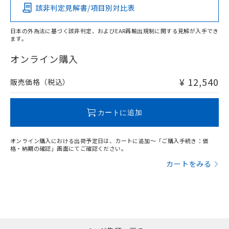
検出物体の大きさ-距離特性
該非判定見解書/項目別対比表
X
O
O
O
日本の外為法に基づく該非判定、およびEAR再輸出規制に関する見解が入手でき
ます。
"対応済み"や非含有の記載がされた商品であっても、流通
在庫等で未対応品が混在する可能性があります。
オンライン購入
非含有品が必要な際は、弊社営業部門もしくは販売店へお
問い合わせください。
¥ 12,540
販売価格（税込）
この製品のRoHS/REACH対応状況ページへ
カートに追加
オンライン購入における出荷予定日は、カートに追加～「ご購入手続き：価
格・納期の確認」画面にてご確認ください。
カートをみる