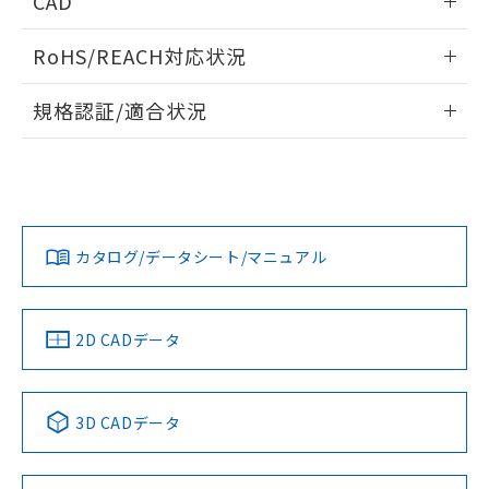
CAD
ものではありません。
また、RoHS指令のフタル酸エステル類４
受光出力-距離特性
ログイン/会員登録いただくと、CADデータをダウンロー
物質の対応では、対応完了までの期間は出
RoHS/REACH対応状況
ドすることができます。
荷製品に未対応品が混在することから備考
欄に対応日を記載しておりました。
情報更新：2026/7/29
規格認証/適合状況
既に当社にて対応品への在庫切替を完了
していることから、特段のことがない限
ログイン/会員登録
EU RoHS
注意事項・凡例
り、2022年1月12日より割愛しておりま
UL認証
CSA認証
CEマーキング
す。
No
No
Yes
対応状況
対応予定月
※1
※2
ダウンロードデータをご利用いただく前に、以下を必ずお読
みください。
カタログ/データシート/マニュアル
対応済み
ソフトウェアの使用条件
LR型式承認
DNV型式承認
BV型式承認
KR型式承
（イギリス
（ノルウェー
（フランス
（韓国
船舶規格）
船舶規格）
船舶規格）
船舶規格
中国 RoHS
注意事項・凡例
2D CADデータ
No
No
No
No
中国 RoHS表
※1 ※2
3D CADデータ
この製品の規格認証/適合状況ページへ
Pb
Hg
Cd
Cr(VI)
その他の認証はこちらのページからご検索ください