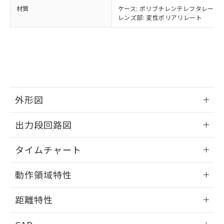
当社は貴社製品を、核兵器、ミサイ
但し、RoHS指令で産業用監視および制御機器に対する
DEHP(フタル酸ビス(2-エチルヘキシル)) : 1000ppm
ご相談ください。
材質
ケース: ポリブチレンテレフタレート
適用除外項目は除く。
ル、化学兵器、生物兵器またはその他
－
在庫なし(最新の在庫状況につ
オムロン制御機器販売店や当社販売拠
レンズ部: 変性ポリアリレート
フタル酸エステル類の４物質については閾値を超える意
武器並びにこれらの製造装置等に一切
いては、お客様のお取引先、ま
図的な使用がないことを確認しています。
点は「
販売ネットワーク
」をご確認
※2 環境保護使用期限
使用いたしません。
たはお客様担当のオムロン制御
ください。
当社は、貴社製品を第三者に販売する
機器販売店・当社販売員にご確
在庫状況および標準価格結果を当社の
※2 対応予定月
「ｅ」：有害物質（10物質）のすべてが基
場合は、上記1、2および3の内容を当
認ください)
事前の承諾なく第三者に漏洩または開
準値以下であることを示します。
該第三者に通知します。また当社は、
示しないようお願いします。
部品在庫の切り替え状況などにより、予定
「10」：通常の使用状況下において有害物
販売先および販売に係わる関係者が違
マイパーツ機能（部品リスト作成サー
空
受注生産機種、また在庫状況の
月が前後することがあります。
質が外部に漏えいし、環境に深刻な影響を
法に輸出するおそれがある場合は、取
ビス）をご利用いただくには、I-Web
白
情報を公開していない機種
及ぼさない年数を意味します。
外形図
り引きをいたしません。
メンバーズにご登録されている必要が
「－」：未確認です。当社販売部門へお問
あります。
情報更新：2025/09/04
い合わせください。
出力段回路図
お客様が当ウェブサイト上で当社にご
※3 非含有証明書ダウンロード
登録された部品リストについて、当社
情報更新：2025/09/04
および当社の共同利用者が、当社の製
タイムチャート
下記の非含有証明書をダウンロードするこ
品・サービスに関するお客様との取
とができます。
合意する
キャンセル
引・商談に必要な範囲で利用すること
情報更新：2025/09/04
動作領域特性
をご了承ください。
EU RoHS指令（10物質）の非含有証明書
※当社の共同利用者とは、
"個人情報
51物質の非含有証明書（当社基準）
情報更新：2025/09/04
の共同利用に関して"
の「1.共同利
距離特性
※本証明書は発行日時点で非含有を証明す
用者の範囲」に記載されている法人を
るもので、過去に遡って非含有を証明する
指します。
情報更新：2025/09/04