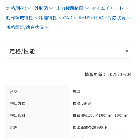
定格/性能
外形図
出力段回路図
タイムチャート
動作領域特性
距離特性
CAD
RoHS/REACH対応状況
規格認証/適合状況
定格/性能
情報更新：2025/09/04
形状
角型
検出方式
拡散反射形
検出距離
白画用紙100×100mm: 100mm
応差
検出距離の20%以下