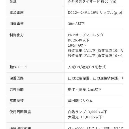
光源
赤外発光ダイオード (860 nm)
電源電圧
DC12～24V±10% リップル(p-p)1
消費電流
30mA以下
制御出力
PNPオープンコレクタ
DC26.4V以下
100mA以下
残留電圧: 1V以下 (負荷電流 10mA未満
残留電圧: 2V以下 (負荷電流 10～100m
動作モード
入光ON/遮光ON 切替式
保護回路
出力短絡保護、出力逆接続保護、電源
応答時間
動作・復帰: 1ms以下
※1 対応状況
感度調整
単回転ボリウム
対応済み：EU RoHS指令（10物質）の
使用周囲照度
白熱ランプ: 3,000lx以下
非含有に対応した製品が提供可能な商品で
太陽光: 10,000lx以下
す。
対応予定：EU RoHS指令（10物質）の非含
使用温度範囲
-25～55℃（ただし、氷結しないこと