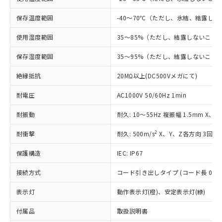
ご利用条件
有に対応した製品に切り替える予定のある
商品です。
保存温度範囲
-40～70℃（ただし、氷結、結露し
対応予定なし：EU RoHS指令（10物質）の
以下の条件をお読みいただき、同意のうえ
非含有に非対応の商品で、対応品を出す予
使用湿度範囲
35～85%（ただし、結露しないこと
ご利用ください。
定はありません。
保存湿度範囲
35～95%（ただし、結露しないこと
調査・確認中：EU RoHS指令（10物質）の
本サービスは、当社制御機器事業取扱
※1 中国RoHS○×表
非含有の対応状況を調査中または確認中の
商品の当社在庫状況および標準価格
絶縁抵抗
20MΩ以上(DC500Vメガにて)
商品です。
(税抜)を提供させていただくもので
「○」：最大均質材料含有率が中国RoHSの
非該当品：ライセンス料など無形物で、有
す。
耐電圧
AC1000V 50/60Hz 1min
基準値以下であることを示します。
害物質有無と関係のない商品です。
当社制御機器事業取扱商品の中には、
「×」：最大均質材料含有率が中国RoHSの
仕入先様の事情により、非含有部品として
耐振動
本サービスの対象外となる商品もある
耐久: 10～55Hz 複振幅 1.5mm X、
基準値を超えていることを示します。
いたものが、含有品と判明した場合などや
当社は、これら貴社製品のうち、外国
ことをご了承ください。
「－」：未確認です。当社販売部門へお問
むを得ず変更することがあります。
為替および外国貿易法に定める商品
2
耐衝撃
耐久: 500m/s
X、Y、Z各方向 3回
在庫状況および標準価格照会結果は、
い合わせください。
（以下｢規制貨物等」という）を輸出
記載している更新日時点での社内デー
*EU RoHS指令（10物質）：
保護構造
または国外への提供する場合は、日本
IEC: IP67
記
タに基づき作成されるものであり、閲
説明
鉛(Pb) 1000ppm以下、 水銀(Hg) 1000ppm以下、 カド
*中国RoHS10物質の基準値 (GB/T26572)：
国政府の輸出許可(または役務取引許
号
覧された時点での実際の在庫および標
ミウム(Cd) 100ppm以下、
Pb(鉛) :1000ppm、 Hg(水銀) : 1000ppm、 Cd(カドミウ
接続方式
コード引き出しタイプ (コード長 0.5m
可)を取得するなどの必要な手続きを
六価クロム(Cr(Ⅵ)) 1000ppm以下、ポリ臭化ビフェニル
ム) : 100ppm、
準価格とは異なる場合があることをご
類(PBB) 1000ppm以下、ポリ臭化ジフェニルエーテル類
Cr(Ⅵ)(六価クロム) : 1000ppm、 PBBs(ポリ臭化ビフェ
とります。
了承ください。
(PBDE) 1000ppm以下、フタル酸ビス(2-エチルヘキシ
○
一定数以上の在庫あり
ニル類) : 1000ppm、 PBDEs(ポリ臭化ジフェニルエーテ
表示灯
動作表示灯(橙)、安定表示灯(緑)
当社は規制貨物を破棄する場合は、完
ル) (DEHP)(別名：DOP) 1000ppm以下、フタル酸ブチ
正式な納期状況および標準価格はお客
ル類) : 1000ppm、
ルベンジル（BBP） 1000ppm以下、フタル酸ジブチル
全に破砕するなど、違法に輸出されな
DBP(フタル酸ジブチル) : 1000ppm、 DIBP(フタル酸ジ
様のお取引先、またはお客様担当のオ
付属品
取扱説明書
（DBP） 1000ppm以下、フタル酸ジイソブチル
イソブチル) : 1000ppm、 BBP(フタル酸ブチルベンジ
△
一定数には満たないが在庫あり
いよう必要な手段を講じます。
ムロン制御機器販売店・当社販売員に
(DIBP) 1000ppm以下
ル) : 1000ppm、