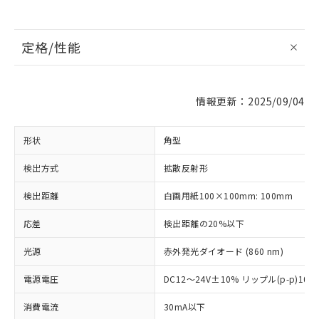
定格/性能
情報更新：2025/09/04
形状
角型
検出方式
拡散反射形
検出距離
白画用紙100×100mm: 100mm
応差
検出距離の20%以下
光源
赤外発光ダイオード (860 nm)
電源電圧
DC12～24V±10% リップル(p-p)10
消費電流
30mA以下