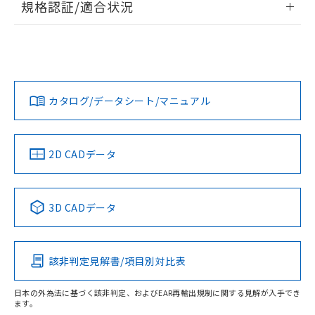
規格認証/適合状況
荷製品に未対応品が混在することから備考
欄に対応日を記載しておりました。
EU RoHS
注意事項・凡例
UL認証
CSA認証
CEマーキング
既に当社にて対応品への在庫切替を完了
していることから、特段のことがない限
No
No
Yes
り、2022年1月12日より割愛しておりま
対応状況
対応予定月
※1
※2
す。
カタログ/データシート/マニュアル
対応済み
LR型式承認
DNV型式承認
BV型式承認
KR型式承
（イギリス
（ノルウェー
（フランス
（韓国
船舶規格）
船舶規格）
船舶規格）
船舶規格
中国 RoHS
注意事項・凡例
2D CADデータ
No
No
No
No
中国 RoHS表
※1 ※2
3D CADデータ
この製品の規格認証/適合状況ページへ
Pb
Hg
Cd
Cr(VI)
その他の認証はこちらのページからご検索ください
該非判定見解書/項目別対比表
X
O
O
O
検出物体の大きさ-距離特性
日本の外為法に基づく該非判定、およびEAR再輸出規制に関する見解が入手でき
ます。
"対応済み"や非含有の記載がされた商品であっても、流通