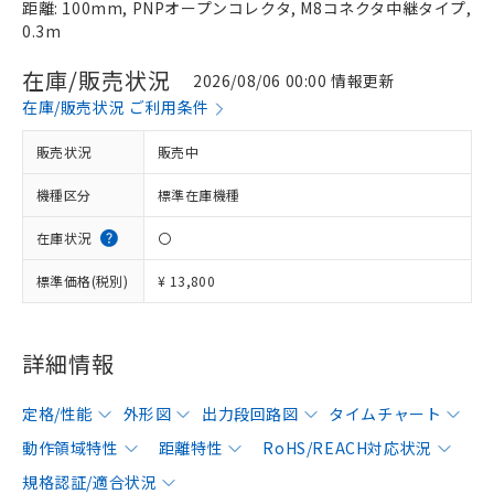
距離: 100mm, PNPオープンコレクタ, M8コネクタ中継タイプ,
0.3m
在庫/販売状況
2026/08/06 00:00 情報更新
在庫/販売状況 ご利用条件
販売状況
販売中
機種区分
標準在庫機種
在庫状況
〇
標準価格(税別)
¥ 13,800
詳細情報
定格/性能
外形図
出力段回路図
タイムチャート
動作領域特性
距離特性
RoHS/REACH対応状況
規格認証/適合状況