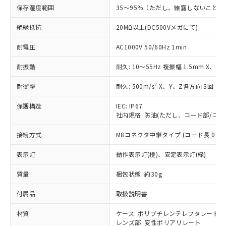
対応予定なし：EU RoHS指令（10物質）の
保存湿度範囲
35～95%（ただし、結露しないこと）
以下の条件をお読みいただき、同意のうえ
非含有に非対応の商品で、対応品を出す予
ご利用ください。
定はありません。
絶縁抵抗
20MΩ以上(DC500Vメガにて)
調査・確認中：EU RoHS指令（10物質）の
本サービスは、当社制御機器事業取扱
※1 中国RoHS○×表
非含有の対応状況を調査中または確認中の
耐電圧
AC1000V 50/60Hz 1min
商品の当社在庫状況および標準価格
商品です。
(税抜)を提供させていただくもので
「○」：最大均質材料含有率が中国RoHSの
耐振動
耐久: 10～55Hz 複振幅 1.5mm X、Y
非該当品：ライセンス料など無形物で、有
す。
基準値以下であることを示します。
害物質有無と関係のない商品です。
当社制御機器事業取扱商品の中には、
2
耐衝撃
耐久: 500m/s
X、Y、Z各方向 3回
「×」：最大均質材料含有率が中国RoHSの
仕入先様の事情により、非含有部品として
本サービスの対象外となる商品もある
基準値を超えていることを示します。
いたものが、含有品と判明した場合などや
当社は、これら貴社製品のうち、外国
ことをご了承ください。
保護構造
IEC: IP67
「－」：未確認です。当社販売部門へお問
むを得ず変更することがあります。
為替および外国貿易法に定める商品
在庫状況および標準価格照会結果は、
社内規格: 防油(ただし、コード部/コネ
い合わせください。
（以下｢規制貨物等」という）を輸出
記載している更新日時点での社内デー
*EU RoHS指令（10物質）：
または国外への提供する場合は、日本
接続方式
M8コネクタ中継タイプ (コード長 0.3m
記
タに基づき作成されるものであり、閲
説明
鉛(Pb) 1000ppm以下、 水銀(Hg) 1000ppm以下、 カド
*中国RoHS10物質の基準値 (GB/T26572)：
国政府の輸出許可(または役務取引許
号
覧された時点での実際の在庫および標
ミウム(Cd) 100ppm以下、
Pb(鉛) :1000ppm、 Hg(水銀) : 1000ppm、 Cd(カドミウ
可)を取得するなどの必要な手続きを
表示灯
六価クロム(Cr(Ⅵ)) 1000ppm以下、ポリ臭化ビフェニル
動作表示灯(橙)、安定表示灯(緑)
ム) : 100ppm、
準価格とは異なる場合があることをご
類(PBB) 1000ppm以下、ポリ臭化ジフェニルエーテル類
Cr(Ⅵ)(六価クロム) : 1000ppm、 PBBs(ポリ臭化ビフェ
とります。
了承ください。
(PBDE) 1000ppm以下、フタル酸ビス(2-エチルヘキシ
○
一定数以上の在庫あり
ニル類) : 1000ppm、 PBDEs(ポリ臭化ジフェニルエーテ
質量
梱包状態: 約30g
当社は規制貨物を破棄する場合は、完
ル) (DEHP)(別名：DOP) 1000ppm以下、フタル酸ブチ
正式な納期状況および標準価格はお客
ル類) : 1000ppm、
ルベンジル（BBP） 1000ppm以下、フタル酸ジブチル
全に破砕するなど、違法に輸出されな
DBP(フタル酸ジブチル) : 1000ppm、 DIBP(フタル酸ジ
様のお取引先、またはお客様担当のオ
（DBP） 1000ppm以下、フタル酸ジイソブチル
付属品
イソブチル) : 1000ppm、 BBP(フタル酸ブチルベンジ
取扱説明書
△
一定数には満たないが在庫あり
いよう必要な手段を講じます。
ムロン制御機器販売店・当社販売員に
(DIBP) 1000ppm以下
ル) : 1000ppm、
当社は貴社製品を、核兵器、ミサイ
但し、RoHS指令で産業用監視および制御機器に対する
DEHP(フタル酸ビス(2-エチルヘキシル)) : 1000ppm
ご相談ください。
材質
ケース: ポリブチレンテレフタレート
適用除外項目は除く。
ル、化学兵器、生物兵器またはその他
－
在庫なし(最新の在庫状況につ
オムロン制御機器販売店や当社販売拠
フタル酸エステル類の４物質については閾値を超える意
レンズ部: 変性ポリアリレート