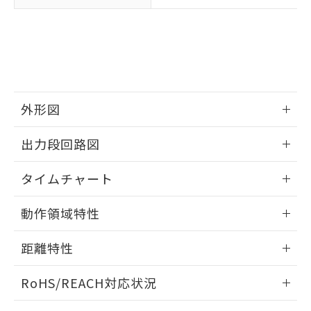
武器並びにこれらの製造装置等に一切
いては、お客様のお取引先、ま
図的な使用がないことを確認しています。
点は「
販売ネットワーク
」をご確認
※2 環境保護使用期限
使用いたしません。
たはお客様担当のオムロン制御
ください。
当社は、貴社製品を第三者に販売する
機器販売店・当社販売員にご確
在庫状況および標準価格結果を当社の
※2 対応予定月
「ｅ」：有害物質（10物質）のすべてが基
場合は、上記1、2および3の内容を当
認ください)
事前の承諾なく第三者に漏洩または開
準値以下であることを示します。
該第三者に通知します。また当社は、
示しないようお願いします。
部品在庫の切り替え状況などにより、予定
「10」：通常の使用状況下において有害物
販売先および販売に係わる関係者が違
マイパーツ機能（部品リスト作成サー
空
受注生産機種、また在庫状況の
月が前後することがあります。
質が外部に漏えいし、環境に深刻な影響を
法に輸出するおそれがある場合は、取
ビス）をご利用いただくには、I-Web
白
情報を公開していない機種
及ぼさない年数を意味します。
り引きをいたしません。
外形図
メンバーズにご登録されている必要が
「－」：未確認です。当社販売部門へお問
あります。
い合わせください。
情報更新：2025/09/04
お客様が当ウェブサイト上で当社にご
出力段回路図
※3 非含有証明書ダウンロード
登録された部品リストについて、当社
および当社の共同利用者が、当社の製
情報更新：2025/09/04
タイムチャート
下記の非含有証明書をダウンロードするこ
品・サービスに関するお客様との取
とができます。
合意する
キャンセル
引・商談に必要な範囲で利用すること
情報更新：2025/09/04
動作領域特性
をご了承ください。
EU RoHS指令（10物質）の非含有証明書
※当社の共同利用者とは、
"個人情報
51物質の非含有証明書（当社基準）
情報更新：2025/09/04
の共同利用に関して"
の「1.共同利
距離特性
※本証明書は発行日時点で非含有を証明す
用者の範囲」に記載されている法人を
るもので、過去に遡って非含有を証明する
指します。
情報更新：2025/09/04
ものではありません。
RoHS/REACH対応状況
また、RoHS指令のフタル酸エステル類４
受光出力-距離特性
情報更新：2026/7/29
物質の対応では、対応完了までの期間は出