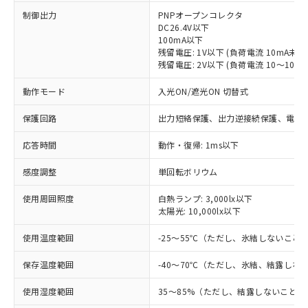
制御出力
PNPオープンコレクタ
DC26.4V以下
100mA以下
残留電圧: 1V以下 (負荷電流 10mA未満
残留電圧: 2V以下 (負荷電流 10～100m
動作モード
入光ON/遮光ON 切替式
保護回路
出力短絡保護、出力逆接続保護、電源
応答時間
動作・復帰: 1ms以下
感度調整
単回転ボリウム
※1 対応状況
使用周囲照度
白熱ランプ: 3,000lx以下
太陽光: 10,000lx以下
対応済み：EU RoHS指令（10物質）の
使用温度範囲
-25～55℃（ただし、氷結しないこと
非含有に対応した製品が提供可能な商品で
す。
保存温度範囲
-40～70℃（ただし、氷結、結露しな
対応予定：EU RoHS指令（10物質）の非含
ご利用条件
有に対応した製品に切り替える予定のある
使用湿度範囲
35～85%（ただし、結露しないこと）
商品です。