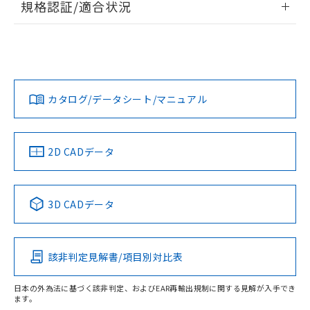
規格認証/適合状況
荷製品に未対応品が混在することから備考
欄に対応日を記載しておりました。
EU RoHS
注意事項・凡例
UL認証
CSA認証
CEマーキング
既に当社にて対応品への在庫切替を完了
していることから、特段のことがない限
No
No
Yes
り、2022年1月12日より割愛しておりま
対応状況
対応予定月
※1
※2
す。
カタログ/データシート/マニュアル
対応済み
LR型式承認
DNV型式承認
BV型式承認
KR型式承
（イギリス
（ノルウェー
（フランス
（韓国
船舶規格）
船舶規格）
船舶規格）
船舶規格
中国 RoHS
注意事項・凡例
2D CADデータ
No
No
No
No
中国 RoHS表
※1 ※2
3D CADデータ
この製品の規格認証/適合状況ページへ
Pb
Hg
Cd
Cr(VI)
その他の認証はこちらのページからご検索ください
該非判定見解書/項目別対比表
X
O
O
O
検出物体の大きさ-距離特性
日本の外為法に基づく該非判定、およびEAR再輸出規制に関する見解が入手でき
ます。
"対応済み"や非含有の記載がされた商品であっても、流通