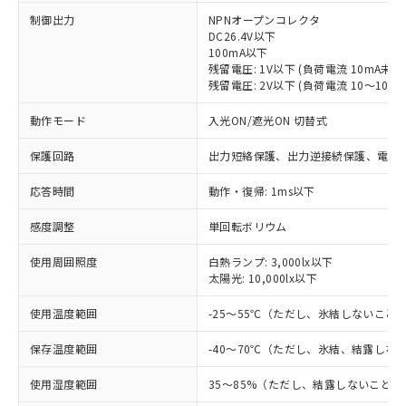
制御出力
NPNオープンコレクタ
DC26.4V以下
100mA以下
残留電圧: 1V以下 (負荷電流 10mA未満
残留電圧: 2V以下 (負荷電流 10～100m
動作モード
入光ON/遮光ON 切替式
保護回路
出力短絡保護、出力逆接続保護、電源
応答時間
動作・復帰: 1ms以下
感度調整
単回転ボリウム
※1 対応状況
使用周囲照度
白熱ランプ: 3,000lx以下
太陽光: 10,000lx以下
対応済み：EU RoHS指令（10物質）の
使用温度範囲
-25～55℃（ただし、氷結しないこと
非含有に対応した製品が提供可能な商品で
す。
保存温度範囲
-40～70℃（ただし、氷結、結露しな
対応予定：EU RoHS指令（10物質）の非含
ご利用条件
有に対応した製品に切り替える予定のある
使用湿度範囲
35～85%（ただし、結露しないこと）
商品です。