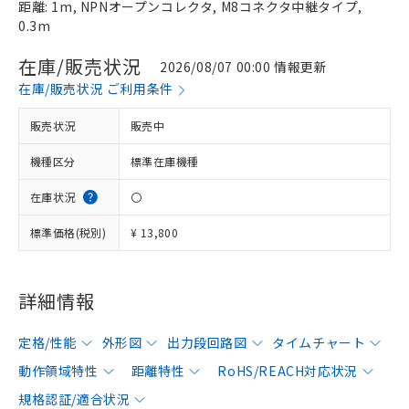
距離: 1m, NPNオープンコレクタ, M8コネクタ中継タイプ,
0.3m
在庫/販売状況
2026/08/07 00:00 情報更新
在庫/販売状況 ご利用条件
販売状況
販売中
機種区分
標準在庫機種
在庫状況
〇
標準価格(税別)
¥ 13,800
詳細情報
定格/性能
外形図
出力段回路図
タイムチャート
動作領域特性
距離特性
RoHS/REACH対応状況
規格認証/適合状況