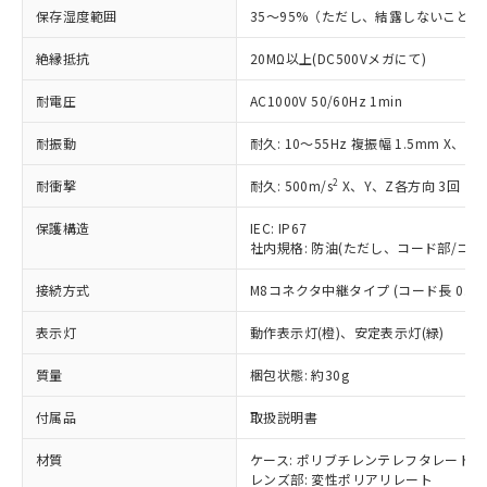
対応予定なし：EU RoHS指令（10物質）の
保存湿度範囲
35～95%（ただし、結露しないこと）
以下の条件をお読みいただき、同意のうえ
非含有に非対応の商品で、対応品を出す予
ご利用ください。
定はありません。
絶縁抵抗
20MΩ以上(DC500Vメガにて)
調査・確認中：EU RoHS指令（10物質）の
本サービスは、当社制御機器事業取扱
※1 中国RoHS○×表
非含有の対応状況を調査中または確認中の
耐電圧
AC1000V 50/60Hz 1min
商品の当社在庫状況および標準価格
商品です。
(税抜)を提供させていただくもので
「○」：最大均質材料含有率が中国RoHSの
耐振動
耐久: 10～55Hz 複振幅 1.5mm X、Y
非該当品：ライセンス料など無形物で、有
す。
基準値以下であることを示します。
害物質有無と関係のない商品です。
当社制御機器事業取扱商品の中には、
2
耐衝撃
耐久: 500m/s
X、Y、Z各方向 3回
「×」：最大均質材料含有率が中国RoHSの
仕入先様の事情により、非含有部品として
本サービスの対象外となる商品もある
基準値を超えていることを示します。
いたものが、含有品と判明した場合などや
当社は、これら貴社製品のうち、外国
ことをご了承ください。
保護構造
IEC: IP67
「－」：未確認です。当社販売部門へお問
むを得ず変更することがあります。
為替および外国貿易法に定める商品
在庫状況および標準価格照会結果は、
社内規格: 防油(ただし、コード部/コネ
い合わせください。
（以下｢規制貨物等」という）を輸出
記載している更新日時点での社内デー
*EU RoHS指令（10物質）：
または国外への提供する場合は、日本
接続方式
M8コネクタ中継タイプ (コード長 0.3m
記
タに基づき作成されるものであり、閲
説明
鉛(Pb) 1000ppm以下、 水銀(Hg) 1000ppm以下、 カド
*中国RoHS10物質の基準値 (GB/T26572)：
国政府の輸出許可(または役務取引許
号
覧された時点での実際の在庫および標
ミウム(Cd) 100ppm以下、
Pb(鉛) :1000ppm、 Hg(水銀) : 1000ppm、 Cd(カドミウ
可)を取得するなどの必要な手続きを
表示灯
六価クロム(Cr(Ⅵ)) 1000ppm以下、ポリ臭化ビフェニル
動作表示灯(橙)、安定表示灯(緑)
ム) : 100ppm、
準価格とは異なる場合があることをご
類(PBB) 1000ppm以下、ポリ臭化ジフェニルエーテル類
Cr(Ⅵ)(六価クロム) : 1000ppm、 PBBs(ポリ臭化ビフェ
とります。
了承ください。
(PBDE) 1000ppm以下、フタル酸ビス(2-エチルヘキシ
○
一定数以上の在庫あり
ニル類) : 1000ppm、 PBDEs(ポリ臭化ジフェニルエーテ
質量
梱包状態: 約30g
当社は規制貨物を破棄する場合は、完
ル) (DEHP)(別名：DOP) 1000ppm以下、フタル酸ブチ
正式な納期状況および標準価格はお客
ル類) : 1000ppm、
ルベンジル（BBP） 1000ppm以下、フタル酸ジブチル
全に破砕するなど、違法に輸出されな
DBP(フタル酸ジブチル) : 1000ppm、 DIBP(フタル酸ジ
様のお取引先、またはお客様担当のオ
（DBP） 1000ppm以下、フタル酸ジイソブチル
付属品
イソブチル) : 1000ppm、 BBP(フタル酸ブチルベンジ
取扱説明書
△
一定数には満たないが在庫あり
いよう必要な手段を講じます。
ムロン制御機器販売店・当社販売員に
(DIBP) 1000ppm以下
ル) : 1000ppm、
当社は貴社製品を、核兵器、ミサイ
但し、RoHS指令で産業用監視および制御機器に対する
DEHP(フタル酸ビス(2-エチルヘキシル)) : 1000ppm
ご相談ください。
材質
ケース: ポリブチレンテレフタレート
適用除外項目は除く。
ル、化学兵器、生物兵器またはその他
－
在庫なし(最新の在庫状況につ
オムロン制御機器販売店や当社販売拠
フタル酸エステル類の４物質については閾値を超える意
レンズ部: 変性ポリアリレート