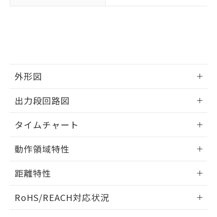
武器並びにこれらの製造装置等に一切
いては、お客様のお取引先、ま
図的な使用がないことを確認しています。
点は「
販売ネットワーク
」をご確認
※2 環境保護使用期限
使用いたしません。
たはお客様担当のオムロン制御
ください。
当社は、貴社製品を第三者に販売する
機器販売店・当社販売員にご確
在庫状況および標準価格結果を当社の
※2 対応予定月
「ｅ」：有害物質（10物質）のすべてが基
場合は、上記1、2および3の内容を当
認ください)
事前の承諾なく第三者に漏洩または開
準値以下であることを示します。
該第三者に通知します。また当社は、
示しないようお願いします。
部品在庫の切り替え状況などにより、予定
「10」：通常の使用状況下において有害物
販売先および販売に係わる関係者が違
マイパーツ機能（部品リスト作成サー
空
受注生産機種、また在庫状況の
月が前後することがあります。
質が外部に漏えいし、環境に深刻な影響を
法に輸出するおそれがある場合は、取
ビス）をご利用いただくには、I-Web
白
情報を公開していない機種
及ぼさない年数を意味します。
り引きをいたしません。
外形図
メンバーズにご登録されている必要が
「－」：未確認です。当社販売部門へお問
あります。
い合わせください。
情報更新：2025/09/04
お客様が当ウェブサイト上で当社にご
出力段回路図
※3 非含有証明書ダウンロード
登録された部品リストについて、当社
および当社の共同利用者が、当社の製
情報更新：2025/09/04
タイムチャート
下記の非含有証明書をダウンロードするこ
品・サービスに関するお客様との取
とができます。
合意する
キャンセル
引・商談に必要な範囲で利用すること
情報更新：2025/09/04
動作領域特性
をご了承ください。
EU RoHS指令（10物質）の非含有証明書
※当社の共同利用者とは、
"個人情報
51物質の非含有証明書（当社基準）
情報更新：2025/09/04
の共同利用に関して"
の「1.共同利
距離特性
※本証明書は発行日時点で非含有を証明す
用者の範囲」に記載されている法人を
るもので、過去に遡って非含有を証明する
指します。
情報更新：2025/09/04
ものではありません。
RoHS/REACH対応状況
また、RoHS指令のフタル酸エステル類４
受光出力-距離特性
情報更新：2026/7/29
物質の対応では、対応完了までの期間は出