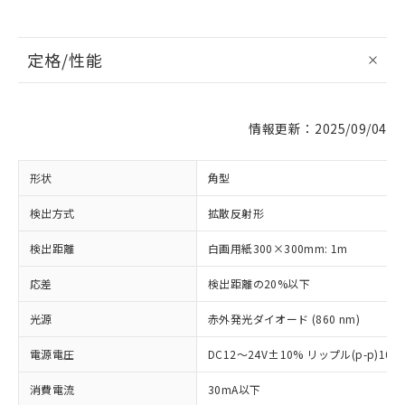
定格/性能
情報更新：2025/09/04
形状
角型
検出方式
拡散反射形
検出距離
白画用紙300×300mm: 1m
応差
検出距離の20%以下
光源
赤外発光ダイオード (860 nm)
電源電圧
DC12～24V±10% リップル(p-p)10
消費電流
30mA以下