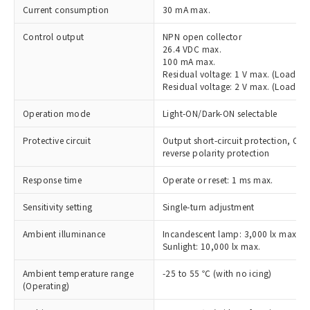
Current consumption
30 mA max.
Control output
NPN open collector
26.4 VDC max.
100 mA max.
Residual voltage: 1 V max. (Load cu
Residual voltage: 2 V max. (Load cu
Operation mode
Light-ON/Dark-ON selectable
Protective circuit
Output short-circuit protection, Out
reverse polarity protection
Response time
Operate or reset: 1 ms max.
Sensitivity setting
Single-turn adjustment
※1 対応状況
Ambient illuminance
Incandescent lamp: 3,000 lx max.
Sunlight: 10,000 lx max.
対応済み：EU RoHS指令（10物質）の
非含有に対応した製品が提供可能な商品で
Ambient temperature range
-25 to 55 ℃ (with no icing)
す。
(Operating)
対応予定：EU RoHS指令（10物質）の非含