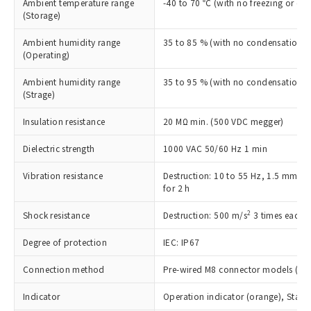
ご利用条件
Ambient temperature range
-40 to 70 ℃ (with no freezing or co
有に対応した製品に切り替える予定のある
(Storage)
商品です。
対応予定なし：EU RoHS指令（10物質）の
Ambient humidity range
35 to 85 % (with no condensation)
以下の条件をお読みいただき、同意のうえ
非含有に非対応の商品で、対応品を出す予
(Operating)
ご利用ください。
定はありません。
調査・確認中：EU RoHS指令（10物質）の
Ambient humidity range
35 to 95 % (with no condensation)
本サービスは、当社制御機器事業取扱
※1 中国RoHS○×表
非含有の対応状況を調査中または確認中の
(Strage)
商品の当社在庫状況および標準価格
商品です。
(税抜)を提供させていただくもので
「○」：最大均質材料含有率が中国RoHSの
非該当品：ライセンス料など無形物で、有
Insulation resistance
20 MΩ min. (500 VDC megger)
す。
基準値以下であることを示します。
害物質有無と関係のない商品です。
当社制御機器事業取扱商品の中には、
「×」：最大均質材料含有率が中国RoHSの
Dielectric strength
1000 VAC 50/60 Hz 1 min
仕入先様の事情により、非含有部品として
本サービスの対象外となる商品もある
基準値を超えていることを示します。
いたものが、含有品と判明した場合などや
当社は、これら貴社製品のうち、外国
ことをご了承ください。
Vibration resistance
Destruction: 10 to 55 Hz, 1.5 mm do
「－」：未確認です。当社販売部門へお問
むを得ず変更することがあります。
為替および外国貿易法に定める商品
在庫状況および標準価格照会結果は、
for 2 h
い合わせください。
（以下｢規制貨物等」という）を輸出
記載している更新日時点での社内デー
*EU RoHS指令（10物質）：
または国外への提供する場合は、日本
2
Shock resistance
記
タに基づき作成されるものであり、閲
説明
Destruction: 500 m/s
3 times each i
鉛(Pb) 1000ppm以下、 水銀(Hg) 1000ppm以下、 カド
*中国RoHS10物質の基準値 (GB/T26572)：
国政府の輸出許可(または役務取引許
号
覧された時点での実際の在庫および標
ミウム(Cd) 100ppm以下、
Pb(鉛) :1000ppm、 Hg(水銀) : 1000ppm、 Cd(カドミウ
可)を取得するなどの必要な手続きを
六価クロム(Cr(Ⅵ)) 1000ppm以下、ポリ臭化ビフェニル
Degree of protection
IEC: IP67
ム) : 100ppm、
準価格とは異なる場合があることをご
類(PBB) 1000ppm以下、ポリ臭化ジフェニルエーテル類
Cr(Ⅵ)(六価クロム) : 1000ppm、 PBBs(ポリ臭化ビフェ
とります。
了承ください。
(PBDE) 1000ppm以下、フタル酸ビス(2-エチルヘキシ
○
一定数以上の在庫あり
ニル類) : 1000ppm、 PBDEs(ポリ臭化ジフェニルエーテ
Connection method
当社は規制貨物を破棄する場合は、完
Pre-wired M8 connector models (Cab
ル) (DEHP)(別名：DOP) 1000ppm以下、フタル酸ブチ
正式な納期状況および標準価格はお客
ル類) : 1000ppm、
ルベンジル（BBP） 1000ppm以下、フタル酸ジブチル
全に破砕するなど、違法に輸出されな
DBP(フタル酸ジブチル) : 1000ppm、 DIBP(フタル酸ジ
様のお取引先、またはお客様担当のオ
（DBP） 1000ppm以下、フタル酸ジイソブチル
イソブチル) : 1000ppm、 BBP(フタル酸ブチルベンジ
Indicator
△
一定数には満たないが在庫あり
Operation indicator (orange), Stabili
いよう必要な手段を講じます。
ムロン制御機器販売店・当社販売員に
(DIBP) 1000ppm以下
ル) : 1000ppm、