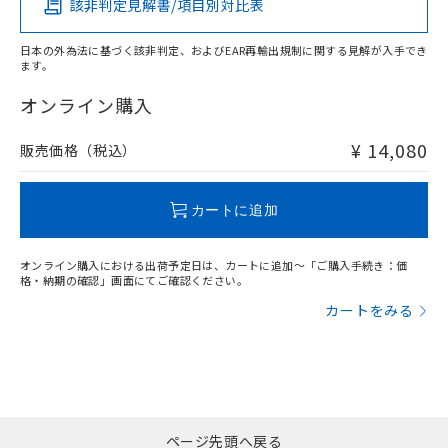
該非判定見解書/項目別対比表
X
O
O
O
Sensing object size vs. setting distance
日本の外為法に基づく該非判定、およびEAR再輸出規制に関する見解が入手でき
ます。
"対応済み"や非含有の記載がされた商品であっても、流通
在庫等で未対応品が混在する可能性があります。
オンライン購入
非含有品が必要な際は、弊社営業部門もしくは販売店へお
問い合わせください。
¥ 14,080
販売価格（税込）
この製品のRoHS/REACH対応状況ページへ
カートに追加
オンライン購入における出荷予定日は、カートに追加～「ご購入手続き：価
格・納期の確認」画面にてご確認ください。
カートをみる
ページ先頭へ戻る