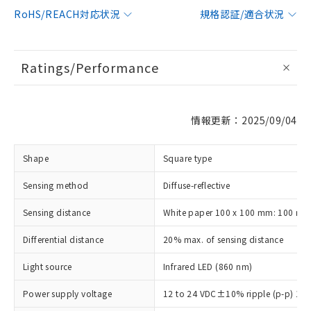
RoHS/REACH対応状況
規格認証/適合状況
Ratings/Performance
情報更新：2025/09/04
Shape
Square type
Sensing method
Diffuse-reflective
Sensing distance
White paper 100 x 100 mm: 100 m
Differential distance
20% max. of sensing distance
Light source
Infrared LED (860 nm)
Power supply voltage
12 to 24 VDC±10% ripple (p-p) 10