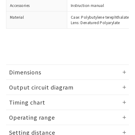
当社は貴社製品を、核兵器、ミサイ
但し、RoHS指令で産業用監視および制御機器に対する
DEHP(フタル酸ビス(2-エチルヘキシル)) : 1000ppm
ご相談ください。
Accessories
Instruction manual
適用除外項目は除く。
ル、化学兵器、生物兵器またはその他
－
在庫なし(最新の在庫状況につ
オムロン制御機器販売店や当社販売拠
フタル酸エステル類の４物質については閾値を超える意
武器並びにこれらの製造装置等に一切
いては、お客様のお取引先、ま
図的な使用がないことを確認しています。
点は「
販売ネットワーク
」をご確認
Material
Case: Polybutylene terephthalate (P
※2 環境保護使用期限
使用いたしません。
たはお客様担当のオムロン制御
ください。
Lens: Denatured Polyarylate
当社は、貴社製品を第三者に販売する
機器販売店・当社販売員にご確
在庫状況および標準価格結果を当社の
※2 対応予定月
「ｅ」：有害物質（10物質）のすべてが基
場合は、上記1、2および3の内容を当
認ください)
事前の承諾なく第三者に漏洩または開
準値以下であることを示します。
該第三者に通知します。また当社は、
示しないようお願いします。
部品在庫の切り替え状況などにより、予定
「10」：通常の使用状況下において有害物
販売先および販売に係わる関係者が違
マイパーツ機能（部品リスト作成サー
空
受注生産機種、また在庫状況の
月が前後することがあります。
質が外部に漏えいし、環境に深刻な影響を
法に輸出するおそれがある場合は、取
ビス）をご利用いただくには、I-Web
白
情報を公開していない機種
及ぼさない年数を意味します。
り引きをいたしません。
メンバーズにご登録されている必要が
「－」：未確認です。当社販売部門へお問
あります。
い合わせください。
Dimensions
お客様が当ウェブサイト上で当社にご
※3 非含有証明書ダウンロード
登録された部品リストについて、当社
情報更新：2025/09/04
および当社の共同利用者が、当社の製
Output circuit diagram
下記の非含有証明書をダウンロードするこ
品・サービスに関するお客様との取
とができます。
合意する
キャンセル
引・商談に必要な範囲で利用すること
情報更新：2025/09/04
Timing chart
をご了承ください。
EU RoHS指令（10物質）の非含有証明書
※当社の共同利用者とは、
"個人情報
情報更新：2025/09/04
51物質の非含有証明書（当社基準）
Operating range
の共同利用に関して"
の「1.共同利
※本証明書は発行日時点で非含有を証明す
用者の範囲」に記載されている法人を
るもので、過去に遡って非含有を証明する
情報更新：2025/09/04
指します。
Setting distance
ものではありません。