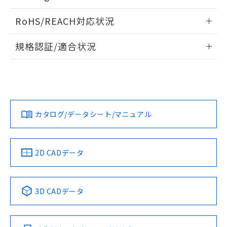
また、RoHS指令のフタル酸エステル類４
情報更新：2025/09/04
物質の対応では、対応完了までの期間は出
RoHS/REACH対応状況
荷製品に未対応品が混在することから備考
Excess gain ratio vs. setting distance
情報更新：2026/7/29
欄に対応日を記載しておりました。
規格認証/適合状況
既に当社にて対応品への在庫切替を完了
EU RoHS
していることから、特段のことがない限
注意事項・凡例
UL認証
CSA認証
CEマーキング
り、2022年1月12日より割愛しておりま
す。
No
No
Yes
対応状況
対応予定月
※1
※2
カタログ/データシート/マニュアル
対応済み
LR型式承認
DNV型式承認
BV型式承認
KR型式承
（イギリス
（ノルウェー
（フランス
（韓国
船舶規格）
船舶規格）
船舶規格）
船舶規格
中国 RoHS
注意事項・凡例
2D CADデータ
No
No
No
No
中国 RoHS表
※1 ※2
3D CADデータ
この製品の規格認証/適合状況ページへ
Pb
Hg
Cd
Cr(VI)
その他の認証はこちらのページからご検索ください