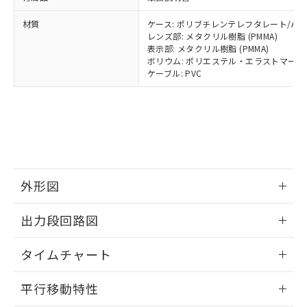
全に破砕するなど、違法に輸出されな
DBP(フタル酸ジブチル) : 1000ppm、 DIBP(フタル酸ジ
様のお取引先、またはお客様担当のオ
（DBP） 1000ppm以下、フタル酸ジイソブチル
イソブチル) : 1000ppm、 BBP(フタル酸ブチルベンジ
△
一定数には満たないが在庫あり
いよう必要な手段を講じます。
ムロン制御機器販売店・当社販売員に
(DIBP) 1000ppm以下
ル) : 1000ppm、
材質
ケース: ポリブチレンテレフタレート/ABS
当社は貴社製品を、核兵器、ミサイ
但し、RoHS指令で産業用監視および制御機器に対する
DEHP(フタル酸ビス(2-エチルヘキシル)) : 1000ppm
ご相談ください。
レンズ部: メタクリル樹脂 (PMMA)
適用除外項目は除く。
ル、化学兵器、生物兵器またはその他
－
在庫なし(最新の在庫状況につ
オムロン制御機器販売店や当社販売拠
表示部: メタクリル樹脂 (PMMA)
フタル酸エステル類の４物質については閾値を超える意
武器並びにこれらの製造装置等に一切
いては、お客様のお取引先、ま
ボリウム: ポリエステル・エラストマー
図的な使用がないことを確認しています。
点は「
販売ネットワーク
」をご確認
※2 環境保護使用期限
使用いたしません。
ケーブル: PVC
たはお客様担当のオムロン制御
ください。
当社は、貴社製品を第三者に販売する
機器販売店・当社販売員にご確
在庫状況および標準価格結果を当社の
※2 対応予定月
「ｅ」：有害物質（10物質）のすべてが基
場合は、上記1、2および3の内容を当
認ください)
事前の承諾なく第三者に漏洩または開
準値以下であることを示します。
該第三者に通知します。また当社は、
示しないようお願いします。
部品在庫の切り替え状況などにより、予定
「10」：通常の使用状況下において有害物
販売先および販売に係わる関係者が違
マイパーツ機能（部品リスト作成サー
空
受注生産機種、また在庫状況の
月が前後することがあります。
質が外部に漏えいし、環境に深刻な影響を
法に輸出するおそれがある場合は、取
ビス）をご利用いただくには、I-Web
白
情報を公開していない機種
及ぼさない年数を意味します。
り引きをいたしません。
メンバーズにご登録されている必要が
「－」：未確認です。当社販売部門へお問
あります。
外形図
い合わせください。
お客様が当ウェブサイト上で当社にご
※3 非含有証明書ダウンロード
登録された部品リストについて、当社
情報更新：2024/07/25
出力段回路図
および当社の共同利用者が、当社の製
下記の非含有証明書をダウンロードするこ
品・サービスに関するお客様との取
情報更新：2024/07/25
とができます。
合意する
キャンセル
引・商談に必要な範囲で利用すること
タイムチャート
をご了承ください。
EU RoHS指令（10物質）の非含有証明書
情報更新：2024/07/25
※当社の共同利用者とは、
"個人情報
平行移動特性
51物質の非含有証明書（当社基準）
の共同利用に関して"
の「1.共同利
※本証明書は発行日時点で非含有を証明す