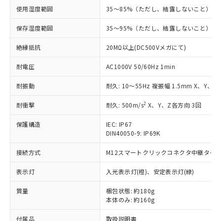
す。
使用湿度範囲
35～85%（ただし、結露しないこと）
対応予定：EU RoHS指令（10物質）の非含
ご利用条件
有に対応した製品に切り替える予定のある
保存湿度範囲
35～95%（ただし、結露しないこと）
商品です。
対応予定なし：EU RoHS指令（10物質）の
絶縁抵抗
20MΩ以上(DC500Vメガにて)
以下の条件をお読みいただき、同意のうえ
非含有に非対応の商品で、対応品を出す予
ご利用ください。
定はありません。
耐電圧
AC1000V 50/60Hz 1min
調査・確認中：EU RoHS指令（10物質）の
本サービスは、当社制御機器事業取扱
※1 中国RoHS○×表
非含有の対応状況を調査中または確認中の
耐振動
耐久: 10～55Hz 複振幅 1.5mm X、Y、Z
商品の当社在庫状況および標準価格
商品です。
(税抜)を提供させていただくもので
「○」：最大均質材料含有率が中国RoHSの
2
耐衝撃
耐久: 500m/s
X、Y、Z各方向 3回
非該当品：ライセンス料など無形物で、有
す。
基準値以下であることを示します。
害物質有無と関係のない商品です。
当社制御機器事業取扱商品の中には、
保護構造
IEC: IP67
「×」：最大均質材料含有率が中国RoHSの
仕入先様の事情により、非含有部品として
本サービスの対象外となる商品もある
DIN40050-9: IP69K
基準値を超えていることを示します。
いたものが、含有品と判明した場合などや
当社は、これら貴社製品のうち、外国
ことをご了承ください。
「－」：未確認です。当社販売部門へお問
むを得ず変更することがあります。
為替および外国貿易法に定める商品
接続方式
在庫状況および標準価格照会結果は、
M12スマートクリックコネクタ中継タイプ (
い合わせください。
（以下｢規制貨物等」という）を輸出
記載している更新日時点での社内デー
*EU RoHS指令（10物質）：
または国外への提供する場合は、日本
表示灯
入光表示灯(橙)、安定表示灯(緑)
記
タに基づき作成されるものであり、閲
説明
鉛(Pb) 1000ppm以下、 水銀(Hg) 1000ppm以下、 カド
*中国RoHS10物質の基準値 (GB/T26572)：
国政府の輸出許可(または役務取引許
号
覧された時点での実際の在庫および標
ミウム(Cd) 100ppm以下、
Pb(鉛) :1000ppm、 Hg(水銀) : 1000ppm、 Cd(カドミウ
質量
可)を取得するなどの必要な手続きを
梱包状態: 約180g
六価クロム(Cr(Ⅵ)) 1000ppm以下、ポリ臭化ビフェニル
ム) : 100ppm、
準価格とは異なる場合があることをご
類(PBB) 1000ppm以下、ポリ臭化ジフェニルエーテル類
本体のみ: 約160g
Cr(Ⅵ)(六価クロム) : 1000ppm、 PBBs(ポリ臭化ビフェ
とります。
了承ください。
(PBDE) 1000ppm以下、フタル酸ビス(2-エチルヘキシ
○
一定数以上の在庫あり
ニル類) : 1000ppm、 PBDEs(ポリ臭化ジフェニルエーテ
当社は規制貨物を破棄する場合は、完
ル) (DEHP)(別名：DOP) 1000ppm以下、フタル酸ブチ
正式な納期状況および標準価格はお客
ル類) : 1000ppm、
付属品
取扱説明書
ルベンジル（BBP） 1000ppm以下、フタル酸ジブチル