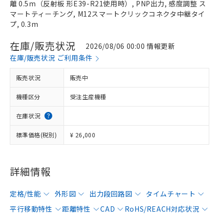
離 0.5m（反射板 形E39-R21使用時）, PNP出力, 感度調整 ス
マートティーチング, M12スマートクリックコネクタ中継タイ
プ, 0.3m
在庫/販売状況
2026/08/06 00:00 情報更新
在庫/販売状況 ご利用条件
販売状況
販売中
機種区分
受注生産機種
在庫状況
標準価格(税別)
¥ 26,000
詳細情報
定格/性能
外形図
出力段回路図
タイムチャート
平行移動特性
距離特性
CAD
RoHS/REACH対応状況