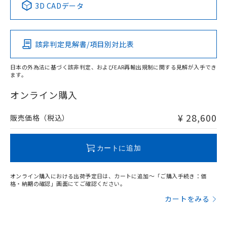
3D CADデータ
この製品の規格認証/適合状況ページへ
Pb
Hg
Cd
Cr(VI)
その他の認証はこちらのページからご検索ください
該非判定見解書/項目別対比表
X
O
O
O
日本の外為法に基づく該非判定、およびEAR再輸出規制に関する見解が入手でき
ます。
"対応済み"や非含有の記載がされた商品であっても、流通
在庫等で未対応品が混在する可能性があります。
オンライン購入
非含有品が必要な際は、弊社営業部門もしくは販売店へお
問い合わせください。
¥ 28,600
販売価格（税込）
この製品のRoHS/REACH対応状況ページへ
カートに追加
オンライン購入における出荷予定日は、カートに追加～「ご購入手続き：価
格・納期の確認」画面にてご確認ください。
カートをみる