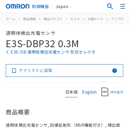
制御機器
Japan
ホーム
>
商品情報
>
商品カテゴリ
>
センサ
>
光電センサ
>
アンプ内蔵
透明体検出光電センサ
E3S-DBP32 0.3M
E3S-DB 透明体検出光電センサ 形式セレクタ
マイリストに追加
日本語
English
PDF出力
商品概要
透明体検出光電センサ, 回帰反射形（MSR機能付き）, 検出距