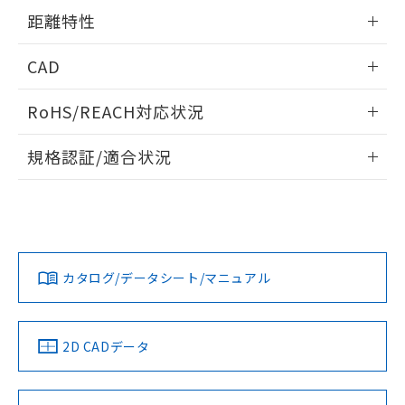
用者の範囲」に記載されている法人を
情報更新：2024/07/25
るもので、過去に遡って非含有を証明する
距離特性
指します。
ものではありません。
また、RoHS指令のフタル酸エステル類４
情報更新：2024/07/25
CAD
物質の対応では、対応完了までの期間は出
荷製品に未対応品が混在することから備考
受光出力-距離特性
ログイン/会員登録いただくと、CADデータをダウンロー
RoHS/REACH対応状況
欄に対応日を記載しておりました。
ドすることができます。
既に当社にて対応品への在庫切替を完了
情報更新：2026/7/29
していることから、特段のことがない限
規格認証/適合状況
り、2022年1月12日より割愛しておりま
ログイン/会員登録
EU RoHS
注意事項・凡例
す。
UL認証
CSA認証
CEマーキング
No
No
Yes
対応状況
対応予定月
※1
※2
ダウンロードデータをご利用いただく前に、以下を必ずお読
みください。
カタログ/データシート/マニュアル
対応済み
ソフトウェアの使用条件
LR型式承認
DNV型式承認
BV型式承認
KR型式承
（イギリス
（ノルウェー
（フランス
（韓国
船舶規格）
船舶規格）
船舶規格）
船舶規格
中国 RoHS
注意事項・凡例
2D CADデータ
No
No
No
No
中国 RoHS表
※1 ※2