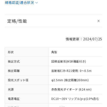
規格認証/適合状況
定格/性能
情報更新：2024/07/25
形状
角型
検出方式
回帰反射形(MSR機能付き)
検出距離
反射板E39-R21使用: 0～0.5m
投光スポット径
φ2.5mm (検出距離200mm)
光源
赤色発光ダイオード (624 nm)
電源電圧
DC10～30V リップル(p-p)10%含む