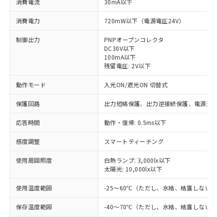
消費電流
30mA以下
消費電力
720mW以下（電源電圧24V）
制御出力
PNPオープンコレクタ
DC30V以下
100mA以下
残留電圧: 2V以下
動作モード
入光ON/遮光ON 切替式
保護回路
出力短絡保護、出力逆接続保護、電源逆
応答時間
動作・復帰: 0.5ms以下
感度調整
スマートティーチング
使用周囲照度
白熱ランプ: 3,000lx以下
太陽光: 10,000lx以下
※1 対応状況
使用温度範囲
-25～60℃（ただし、氷結、結露しない
対応済み：EU RoHS指令（10物質）の
保存温度範囲
-40～70℃（ただし、氷結、結露しない
非含有に対応した製品が提供可能な商品で