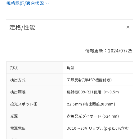
規格認証/適合状況
定格/性能
情報更新：2024/07/25
形状
角型
検出方式
回帰反射形(MSR機能付き)
検出距離
反射板E39-R21使用: 0～0.5m
投光スポット径
φ2.5mm (検出距離200mm)
光源
赤色発光ダイオード (624 nm)
電源電圧
DC10～30V リップル(p-p)10%含む