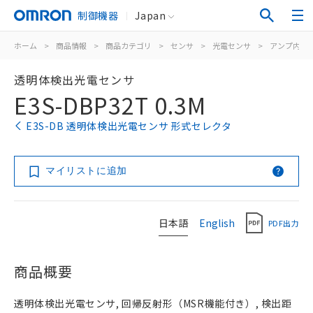
制御機器
Japan
ホーム
>
商品情報
>
商品カテゴリ
>
センサ
>
光電センサ
>
アンプ内蔵
透明体検出光電センサ
E3S-DBP32T 0.3M
E3S-DB 透明体検出光電センサ 形式セレクタ
マイリストに追加
日本語
English
PDF出力
商品概要
透明体検出光電センサ, 回帰反射形（MSR機能付き）, 検出距