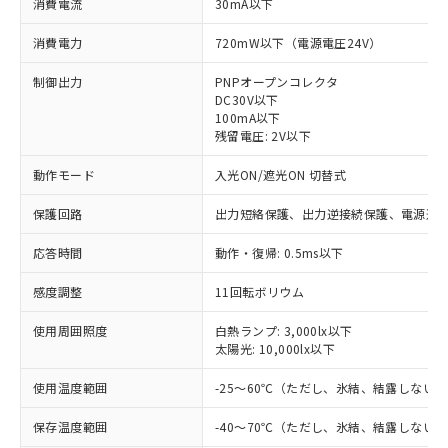
消費電流
30mA以下
消費電力
720mW以下（電源電圧24V）
制御出力
PNPオープンコレクタ
DC30V以下
100mA以下
残留電圧: 2V以下
動作モード
入光ON/遮光ON 切替式
保護回路
出力短絡保護、出力逆接続保護、電源逆
応答時間
動作・復帰: 0.5ms以下
感度調整
11回転ボリウム
使用周囲照度
白熱ランプ: 3,000lx以下
太陽光: 10,000lx以下
※1 対応状況
使用温度範囲
-25～60℃（ただし、氷結、結露しない
対応済み：EU RoHS指令（10物質）の
保存温度範囲
-40～70℃（ただし、氷結、結露しない
非含有に対応した製品が提供可能な商品で