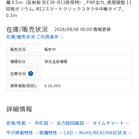
離 0.5m（反射板 形E39-R21使用時）, PNP出力, 感度調整 11
回転ボリウム, M12スマートクリックコネクタ中継タイプ,
0.3m
在庫/販売状況
2026/08/06 00:00 情報更新
在庫/販売状況 ご利用条件
販売状況
販売中
機種区分
受注生産機種
在庫状況
標準価格(税別)
¥ 26,000
詳細情報
定格/性能
外形図
出力段回路図
タイムチャート
平行移動特性
距離特性
CAD
RoHS/REACH対応状況