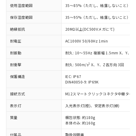
す。
使用湿度範囲
35～85%（ただし、結露しないこと）
対応予定：EU RoHS指令（10物質）の非含
ご利用条件
有に対応した製品に切り替える予定のある
保存湿度範囲
35～95%（ただし、結露しないこと）
商品です。
対応予定なし：EU RoHS指令（10物質）の
絶縁抵抗
20MΩ以上(DC500Vメガにて)
以下の条件をお読みいただき、同意のうえ
非含有に非対応の商品で、対応品を出す予
ご利用ください。
定はありません。
耐電圧
AC1000V 50/60Hz 1min
調査・確認中：EU RoHS指令（10物質）の
本サービスは、当社制御機器事業取扱
※1 中国RoHS○×表
非含有の対応状況を調査中または確認中の
耐振動
耐久: 10～55Hz 複振幅 1.5mm X、Y、Z
商品の当社在庫状況および標準価格
商品です。
(税抜)を提供させていただくもので
「○」：最大均質材料含有率が中国RoHSの
2
耐衝撃
耐久: 500m/s
X、Y、Z各方向 3回
非該当品：ライセンス料など無形物で、有
す。
基準値以下であることを示します。
害物質有無と関係のない商品です。
当社制御機器事業取扱商品の中には、
保護構造
IEC: IP67
「×」：最大均質材料含有率が中国RoHSの
仕入先様の事情により、非含有部品として
本サービスの対象外となる商品もある
DIN40050-9: IP69K
基準値を超えていることを示します。
いたものが、含有品と判明した場合などや
当社は、これら貴社製品のうち、外国
ことをご了承ください。
「－」：未確認です。当社販売部門へお問
むを得ず変更することがあります。
為替および外国貿易法に定める商品
接続方式
在庫状況および標準価格照会結果は、
M12スマートクリックコネクタ中継タイプ (
い合わせください。
（以下｢規制貨物等」という）を輸出
記載している更新日時点での社内デー
*EU RoHS指令（10物質）：
または国外への提供する場合は、日本
表示灯
入光表示灯(橙)、安定表示灯(緑)
記
タに基づき作成されるものであり、閲
説明
鉛(Pb) 1000ppm以下、 水銀(Hg) 1000ppm以下、 カド
*中国RoHS10物質の基準値 (GB/T26572)：
国政府の輸出許可(または役務取引許
号
覧された時点での実際の在庫および標
ミウム(Cd) 100ppm以下、
Pb(鉛) :1000ppm、 Hg(水銀) : 1000ppm、 Cd(カドミウ
質量
可)を取得するなどの必要な手続きを
梱包状態: 約180g
六価クロム(Cr(Ⅵ)) 1000ppm以下、ポリ臭化ビフェニル
ム) : 100ppm、
準価格とは異なる場合があることをご
類(PBB) 1000ppm以下、ポリ臭化ジフェニルエーテル類
本体のみ: 約160g
Cr(Ⅵ)(六価クロム) : 1000ppm、 PBBs(ポリ臭化ビフェ
とります。
了承ください。
(PBDE) 1000ppm以下、フタル酸ビス(2-エチルヘキシ
○
一定数以上の在庫あり
ニル類) : 1000ppm、 PBDEs(ポリ臭化ジフェニルエーテ
当社は規制貨物を破棄する場合は、完
ル) (DEHP)(別名：DOP) 1000ppm以下、フタル酸ブチ
正式な納期状況および標準価格はお客
ル類) : 1000ppm、
付属品
取扱説明書
ルベンジル（BBP） 1000ppm以下、フタル酸ジブチル