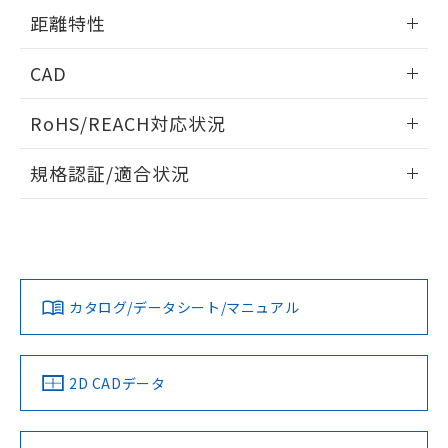
用者の範囲」に記載されている法人を
情報更新：2024/07/25
るもので、過去に遡って非含有を証明する
距離特性
指します。
ものではありません。
また、RoHS指令のフタル酸エステル類４
情報更新：2024/07/25
CAD
物質の対応では、対応完了までの期間は出
荷製品に未対応品が混在することから備考
受光出力-距離特性
ログイン/会員登録いただくと、CADデータをダウンロー
RoHS/REACH対応状況
欄に対応日を記載しておりました。
ドすることができます。
既に当社にて対応品への在庫切替を完了
情報更新：2026/7/29
していることから、特段のことがない限
規格認証/適合状況
り、2022年1月12日より割愛しておりま
ログイン/会員登録
EU RoHS
注意事項・凡例
す。
UL認証
CSA認証
CEマーキング
No
No
Yes
対応状況
対応予定月
※1
※2
ダウンロードデータをご利用いただく前に、以下を必ずお読
みください。
カタログ/データシート/マニュアル
対応済み
ソフトウェアの使用条件
LR型式承認
DNV型式承認
BV型式承認
KR型式承
（イギリス
（ノルウェー
（フランス
（韓国
船舶規格）
船舶規格）
船舶規格）
船舶規格
中国 RoHS
注意事項・凡例
2D CADデータ
No
No
No
No
中国 RoHS表
※1 ※2