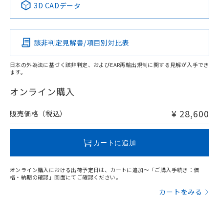
3D CADデータ
この製品の規格認証/適合状況ページへ
Pb
Hg
Cd
Cr(VI)
その他の認証はこちらのページからご検索ください
該非判定見解書/項目別対比表
X
O
O
O
日本の外為法に基づく該非判定、およびEAR再輸出規制に関する見解が入手でき
ます。
"対応済み"や非含有の記載がされた商品であっても、流通
在庫等で未対応品が混在する可能性があります。
オンライン購入
非含有品が必要な際は、弊社営業部門もしくは販売店へお
問い合わせください。
¥ 28,600
販売価格（税込）
この製品のRoHS/REACH対応状況ページへ
カートに追加
オンライン購入における出荷予定日は、カートに追加～「ご購入手続き：価
格・納期の確認」画面にてご確認ください。
カートをみる