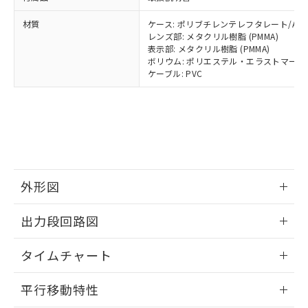
全に破砕するなど、違法に輸出されな
DBP(フタル酸ジブチル) : 1000ppm、 DIBP(フタル酸ジ
様のお取引先、またはお客様担当のオ
（DBP） 1000ppm以下、フタル酸ジイソブチル
イソブチル) : 1000ppm、 BBP(フタル酸ブチルベンジ
△
一定数には満たないが在庫あり
いよう必要な手段を講じます。
ムロン制御機器販売店・当社販売員に
(DIBP) 1000ppm以下
ル) : 1000ppm、
材質
ケース: ポリブチレンテレフタレート/ABS
当社は貴社製品を、核兵器、ミサイ
但し、RoHS指令で産業用監視および制御機器に対する
DEHP(フタル酸ビス(2-エチルヘキシル)) : 1000ppm
ご相談ください。
レンズ部: メタクリル樹脂 (PMMA)
適用除外項目は除く。
ル、化学兵器、生物兵器またはその他
－
在庫なし(最新の在庫状況につ
オムロン制御機器販売店や当社販売拠
表示部: メタクリル樹脂 (PMMA)
フタル酸エステル類の４物質については閾値を超える意
武器並びにこれらの製造装置等に一切
いては、お客様のお取引先、ま
ボリウム: ポリエステル・エラストマー
図的な使用がないことを確認しています。
点は「
販売ネットワーク
」をご確認
※2 環境保護使用期限
使用いたしません。
ケーブル: PVC
たはお客様担当のオムロン制御
ください。
当社は、貴社製品を第三者に販売する
機器販売店・当社販売員にご確
在庫状況および標準価格結果を当社の
※2 対応予定月
「ｅ」：有害物質（10物質）のすべてが基
場合は、上記1、2および3の内容を当
認ください)
事前の承諾なく第三者に漏洩または開
準値以下であることを示します。
該第三者に通知します。また当社は、
示しないようお願いします。
部品在庫の切り替え状況などにより、予定
「10」：通常の使用状況下において有害物
販売先および販売に係わる関係者が違
マイパーツ機能（部品リスト作成サー
空
受注生産機種、また在庫状況の
月が前後することがあります。
質が外部に漏えいし、環境に深刻な影響を
法に輸出するおそれがある場合は、取
ビス）をご利用いただくには、I-Web
白
情報を公開していない機種
及ぼさない年数を意味します。
り引きをいたしません。
メンバーズにご登録されている必要が
「－」：未確認です。当社販売部門へお問
あります。
外形図
い合わせください。
お客様が当ウェブサイト上で当社にご
※3 非含有証明書ダウンロード
登録された部品リストについて、当社
情報更新：2024/07/25
出力段回路図
および当社の共同利用者が、当社の製
下記の非含有証明書をダウンロードするこ
品・サービスに関するお客様との取
情報更新：2024/07/25
とができます。
合意する
キャンセル
引・商談に必要な範囲で利用すること
タイムチャート
をご了承ください。
EU RoHS指令（10物質）の非含有証明書
情報更新：2024/07/25
※当社の共同利用者とは、
"個人情報
平行移動特性
51物質の非含有証明書（当社基準）
の共同利用に関して"
の「1.共同利
※本証明書は発行日時点で非含有を証明す