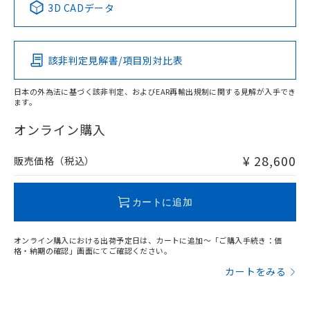
3D CADデータ
この製品の規格認証/適合状況ページへ
Pb
Hg
Cd
Cr(VI)
その他の認証はこちらのページからご検索ください
該非判定見解書/項目別対比表
X
O
O
O
日本の外為法に基づく該非判定、およびEAR再輸出規制に関する見解が入手でき
ます。
"対応済み"や非含有の記載がされた商品であっても、流通
在庫等で未対応品が混在する可能性があります。
オンライン購入
非含有品が必要な際は、弊社営業部門もしくは販売店へお
問い合わせください。
¥ 28,600
販売価格（税込）
この製品のRoHS/REACH対応状況ページへ
カートに追加
オンライン購入における出荷予定日は、カートに追加～「ご購入手続き：価
格・納期の確認」画面にてご確認ください。
カートをみる