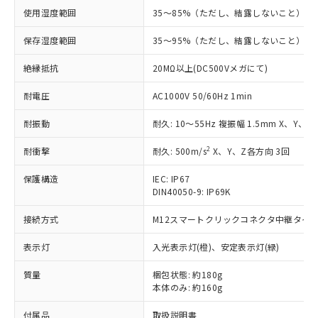
す。
使用湿度範囲
35～85%（ただし、結露しないこと）
対応予定：EU RoHS指令（10物質）の非含
ご利用条件
有に対応した製品に切り替える予定のある
保存湿度範囲
35～95%（ただし、結露しないこと）
商品です。
対応予定なし：EU RoHS指令（10物質）の
絶縁抵抗
20MΩ以上(DC500Vメガにて)
以下の条件をお読みいただき、同意のうえ
非含有に非対応の商品で、対応品を出す予
ご利用ください。
定はありません。
耐電圧
AC1000V 50/60Hz 1min
調査・確認中：EU RoHS指令（10物質）の
本サービスは、当社制御機器事業取扱
※1 中国RoHS○×表
非含有の対応状況を調査中または確認中の
耐振動
耐久: 10～55Hz 複振幅 1.5mm X、Y、Z
商品の当社在庫状況および標準価格
商品です。
(税抜)を提供させていただくもので
「○」：最大均質材料含有率が中国RoHSの
2
耐衝撃
耐久: 500m/s
X、Y、Z各方向 3回
非該当品：ライセンス料など無形物で、有
す。
基準値以下であることを示します。
害物質有無と関係のない商品です。
当社制御機器事業取扱商品の中には、
保護構造
IEC: IP67
「×」：最大均質材料含有率が中国RoHSの
仕入先様の事情により、非含有部品として
本サービスの対象外となる商品もある
DIN40050-9: IP69K
基準値を超えていることを示します。
いたものが、含有品と判明した場合などや
当社は、これら貴社製品のうち、外国
ことをご了承ください。
「－」：未確認です。当社販売部門へお問
むを得ず変更することがあります。
為替および外国貿易法に定める商品
接続方式
在庫状況および標準価格照会結果は、
M12スマートクリックコネクタ中継タイプ (
い合わせください。
（以下｢規制貨物等」という）を輸出
記載している更新日時点での社内デー
*EU RoHS指令（10物質）：
または国外への提供する場合は、日本
表示灯
入光表示灯(橙)、安定表示灯(緑)
記
タに基づき作成されるものであり、閲
説明
鉛(Pb) 1000ppm以下、 水銀(Hg) 1000ppm以下、 カド
*中国RoHS10物質の基準値 (GB/T26572)：
国政府の輸出許可(または役務取引許
号
覧された時点での実際の在庫および標
ミウム(Cd) 100ppm以下、
Pb(鉛) :1000ppm、 Hg(水銀) : 1000ppm、 Cd(カドミウ
質量
可)を取得するなどの必要な手続きを
梱包状態: 約180g
六価クロム(Cr(Ⅵ)) 1000ppm以下、ポリ臭化ビフェニル
ム) : 100ppm、
準価格とは異なる場合があることをご
類(PBB) 1000ppm以下、ポリ臭化ジフェニルエーテル類
本体のみ: 約160g
Cr(Ⅵ)(六価クロム) : 1000ppm、 PBBs(ポリ臭化ビフェ
とります。
了承ください。
(PBDE) 1000ppm以下、フタル酸ビス(2-エチルヘキシ
○
一定数以上の在庫あり
ニル類) : 1000ppm、 PBDEs(ポリ臭化ジフェニルエーテ
当社は規制貨物を破棄する場合は、完
ル) (DEHP)(別名：DOP) 1000ppm以下、フタル酸ブチ
正式な納期状況および標準価格はお客
ル類) : 1000ppm、
付属品
取扱説明書
ルベンジル（BBP） 1000ppm以下、フタル酸ジブチル