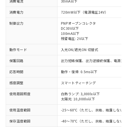
消費電流
30mA以下
消費電力
720mW以下（電源電圧24V）
制御出力
PNPオープンコレクタ
DC30V以下
100mA以下
残留電圧: 2V以下
動作モード
入光ON/遮光ON 切替式
保護回路
出力短絡保護、出力逆接続保護、電源逆
応答時間
動作・復帰: 0.5ms以下
感度調整
スマートティーチング
使用周囲照度
白熱ランプ: 3,000lx以下
太陽光: 10,000lx以下
※1 対応状況
使用温度範囲
-25～60℃（ただし、氷結、結露しない
対応済み：EU RoHS指令（10物質）の
保存温度範囲
-40～70℃（ただし、氷結、結露しない
非含有に対応した製品が提供可能な商品で