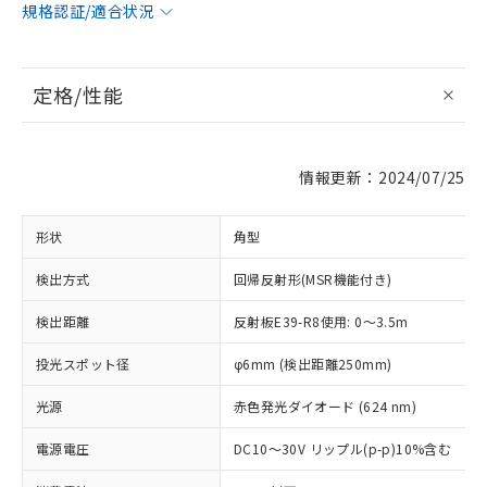
規格認証/適合状況
定格/性能
情報更新：2024/07/25
形状
角型
検出方式
回帰反射形(MSR機能付き)
検出距離
反射板E39-R8使用: 0～3.5m
投光スポット径
φ6mm (検出距離250mm)
光源
赤色発光ダイオード (624 nm)
電源電圧
DC10～30V リップル(p-p)10%含む