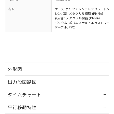
全に破砕するなど、違法に輸出されな
DBP(フタル酸ジブチル) : 1000ppm、 DIBP(フタル酸ジ
様のお取引先、またはお客様担当のオ
（DBP） 1000ppm以下、フタル酸ジイソブチル
イソブチル) : 1000ppm、 BBP(フタル酸ブチルベンジ
△
一定数には満たないが在庫あり
いよう必要な手段を講じます。
ムロン制御機器販売店・当社販売員に
(DIBP) 1000ppm以下
ル) : 1000ppm、
材質
ケース: ポリブチレンテレフタレート/ABS
当社は貴社製品を、核兵器、ミサイ
但し、RoHS指令で産業用監視および制御機器に対する
DEHP(フタル酸ビス(2-エチルヘキシル)) : 1000ppm
ご相談ください。
レンズ部: メタクリル樹脂 (PMMA)
適用除外項目は除く。
ル、化学兵器、生物兵器またはその他
－
在庫なし(最新の在庫状況につ
オムロン制御機器販売店や当社販売拠
表示部: メタクリル樹脂 (PMMA)
フタル酸エステル類の４物質については閾値を超える意
武器並びにこれらの製造装置等に一切
いては、お客様のお取引先、ま
ボリウム: ポリエステル・エラストマー
図的な使用がないことを確認しています。
点は「
販売ネットワーク
」をご確認
※2 環境保護使用期限
使用いたしません。
ケーブル: PVC
たはお客様担当のオムロン制御
ください。
当社は、貴社製品を第三者に販売する
機器販売店・当社販売員にご確
在庫状況および標準価格結果を当社の
※2 対応予定月
「ｅ」：有害物質（10物質）のすべてが基
場合は、上記1、2および3の内容を当
認ください)
事前の承諾なく第三者に漏洩または開
準値以下であることを示します。
該第三者に通知します。また当社は、
示しないようお願いします。
部品在庫の切り替え状況などにより、予定
「10」：通常の使用状況下において有害物
販売先および販売に係わる関係者が違
マイパーツ機能（部品リスト作成サー
空
受注生産機種、また在庫状況の
月が前後することがあります。
質が外部に漏えいし、環境に深刻な影響を
法に輸出するおそれがある場合は、取
ビス）をご利用いただくには、I-Web
白
情報を公開していない機種
及ぼさない年数を意味します。
り引きをいたしません。
メンバーズにご登録されている必要が
「－」：未確認です。当社販売部門へお問
あります。
外形図
い合わせください。
お客様が当ウェブサイト上で当社にご
※3 非含有証明書ダウンロード
登録された部品リストについて、当社
情報更新：2024/07/25
出力段回路図
および当社の共同利用者が、当社の製
下記の非含有証明書をダウンロードするこ
品・サービスに関するお客様との取
情報更新：2024/07/25
とができます。
合意する
キャンセル
引・商談に必要な範囲で利用すること
タイムチャート
をご了承ください。
EU RoHS指令（10物質）の非含有証明書
情報更新：2024/07/25
※当社の共同利用者とは、
"個人情報
平行移動特性
51物質の非含有証明書（当社基準）
の共同利用に関して"
の「1.共同利
※本証明書は発行日時点で非含有を証明す