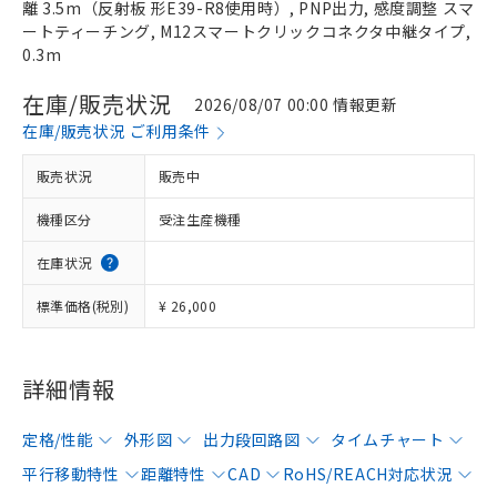
離 3.5m（反射板 形E39-R8使用時）, PNP出力, 感度調整 スマ
ートティーチング, M12スマートクリックコネクタ中継タイプ,
0.3m
在庫/販売状況
2026/08/07 00:00 情報更新
在庫/販売状況 ご利用条件
販売状況
販売中
機種区分
受注生産機種
在庫状況
標準価格(税別)
¥ 26,000
詳細情報
定格/性能
外形図
出力段回路図
タイムチャート
平行移動特性
距離特性
CAD
RoHS/REACH対応状況