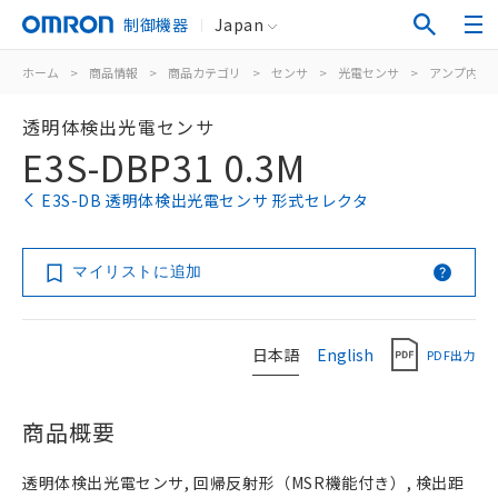
制御機器
Japan
ホーム
>
商品情報
>
商品カテゴリ
>
センサ
>
光電センサ
>
アンプ内蔵
透明体検出光電センサ
E3S-DBP31 0.3M
E3S-DB 透明体検出光電センサ 形式セレクタ
マイリストに追加
日本語
English
PDF出力
商品概要
透明体検出光電センサ, 回帰反射形（MSR機能付き）, 検出距