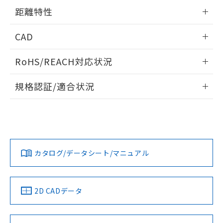
用者の範囲」に記載されている法人を
情報更新：2024/07/25
るもので、過去に遡って非含有を証明する
距離特性
指します。
ものではありません。
また、RoHS指令のフタル酸エステル類４
情報更新：2024/07/25
CAD
物質の対応では、対応完了までの期間は出
荷製品に未対応品が混在することから備考
受光出力-距離特性
ログイン/会員登録いただくと、CADデータをダウンロー
RoHS/REACH対応状況
欄に対応日を記載しておりました。
ドすることができます。
既に当社にて対応品への在庫切替を完了
情報更新：2026/7/29
していることから、特段のことがない限
規格認証/適合状況
り、2022年1月12日より割愛しておりま
ログイン/会員登録
EU RoHS
注意事項・凡例
す。
UL認証
CSA認証
CEマーキング
No
No
Yes
対応状況
対応予定月
※1
※2
ダウンロードデータをご利用いただく前に、以下を必ずお読
みください。
カタログ/データシート/マニュアル
対応済み
ソフトウェアの使用条件
LR型式承認
DNV型式承認
BV型式承認
KR型式承
（イギリス
（ノルウェー
（フランス
（韓国
船舶規格）
船舶規格）
船舶規格）
船舶規格
中国 RoHS
注意事項・凡例
2D CADデータ
No
No
No
No
中国 RoHS表
※1 ※2