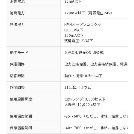
消費電流
30mA以下
消費電力
720mW以下（電源電圧24V）
制御出力
NPNオープンコレクタ
DC30V以下
100mA以下
残留電圧: 2V以下
動作モード
入光ON/遮光ON 切替式
保護回路
出力短絡保護、出力逆接続保護、電源逆
応答時間
動作・復帰: 0.5ms以下
感度調整
11回転ボリウム
使用周囲照度
白熱ランプ: 3,000lx以下
太陽光: 10,000lx以下
※1 対応状況
使用温度範囲
-25～60℃（ただし、氷結、結露しない
対応済み：EU RoHS指令（10物質）の
保存温度範囲
-40～70℃（ただし、氷結、結露しない
非含有に対応した製品が提供可能な商品で