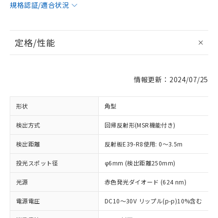
規格認証/適合状況
定格/性能
情報更新：2024/07/25
形状
角型
検出方式
回帰反射形(MSR機能付き)
検出距離
反射板E39-R8使用: 0～3.5m
投光スポット径
φ6mm (検出距離250mm)
光源
赤色発光ダイオード (624 nm)
電源電圧
DC10～30V リップル(p-p)10%含む