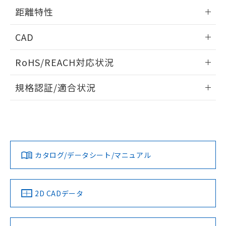
用者の範囲」に記載されている法人を
情報更新：2024/07/25
るもので、過去に遡って非含有を証明する
距離特性
指します。
ものではありません。
また、RoHS指令のフタル酸エステル類４
情報更新：2024/07/25
CAD
物質の対応では、対応完了までの期間は出
荷製品に未対応品が混在することから備考
受光出力-距離特性
ログイン/会員登録いただくと、CADデータをダウンロー
RoHS/REACH対応状況
欄に対応日を記載しておりました。
ドすることができます。
既に当社にて対応品への在庫切替を完了
情報更新：2026/7/29
していることから、特段のことがない限
規格認証/適合状況
り、2022年1月12日より割愛しておりま
ログイン/会員登録
EU RoHS
注意事項・凡例
す。
UL認証
CSA認証
CEマーキング
No
No
Yes
対応状況
対応予定月
※1
※2
ダウンロードデータをご利用いただく前に、以下を必ずお読
みください。
カタログ/データシート/マニュアル
対応済み
ソフトウェアの使用条件
LR型式承認
DNV型式承認
BV型式承認
KR型式承
（イギリス
（ノルウェー
（フランス
（韓国
船舶規格）
船舶規格）
船舶規格）
船舶規格
中国 RoHS
注意事項・凡例
2D CADデータ
No
No
No
No
中国 RoHS表
※1 ※2