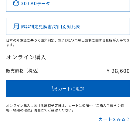
3D CADデータ
この製品の規格認証/適合状況ページへ
Pb
Hg
Cd
Cr(VI)
その他の認証はこちらのページからご検索ください
該非判定見解書/項目別対比表
X
O
O
O
日本の外為法に基づく該非判定、およびEAR再輸出規制に関する見解が入手でき
ます。
"対応済み"や非含有の記載がされた商品であっても、流通
在庫等で未対応品が混在する可能性があります。
オンライン購入
非含有品が必要な際は、弊社営業部門もしくは販売店へお
問い合わせください。
¥ 28,600
販売価格（税込）
この製品のRoHS/REACH対応状況ページへ
カートに追加
オンライン購入における出荷予定日は、カートに追加～「ご購入手続き：価
格・納期の確認」画面にてご確認ください。
カートをみる