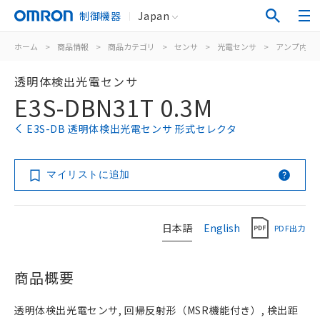
制御機器
Japan
ホーム
>
商品情報
>
商品カテゴリ
>
センサ
>
光電センサ
>
アンプ内蔵
透明体検出光電センサ
E3S-DBN31T 0.3M
E3S-DB 透明体検出光電センサ 形式セレクタ
マイリストに追加
日本語
English
PDF出力
商品概要
透明体検出光電センサ, 回帰反射形（MSR機能付き）, 検出距