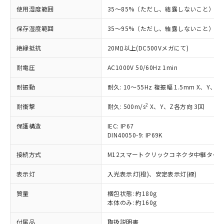
す。
使用湿度範囲
35～85%（ただし、結露しないこと）
対応予定：EU RoHS指令（10物質）の非含
ご利用条件
有に対応した製品に切り替える予定のある
保存湿度範囲
35～95%（ただし、結露しないこと）
商品です。
対応予定なし：EU RoHS指令（10物質）の
絶縁抵抗
20MΩ以上(DC500Vメガにて)
以下の条件をお読みいただき、同意のうえ
非含有に非対応の商品で、対応品を出す予
ご利用ください。
定はありません。
耐電圧
AC1000V 50/60Hz 1min
調査・確認中：EU RoHS指令（10物質）の
本サービスは、当社制御機器事業取扱
※1 中国RoHS○×表
非含有の対応状況を調査中または確認中の
耐振動
耐久: 10～55Hz 複振幅 1.5mm X、Y、Z
商品の当社在庫状況および標準価格
商品です。
(税抜)を提供させていただくもので
「○」：最大均質材料含有率が中国RoHSの
2
耐衝撃
耐久: 500m/s
X、Y、Z各方向 3回
非該当品：ライセンス料など無形物で、有
す。
基準値以下であることを示します。
害物質有無と関係のない商品です。
当社制御機器事業取扱商品の中には、
保護構造
IEC: IP67
「×」：最大均質材料含有率が中国RoHSの
仕入先様の事情により、非含有部品として
本サービスの対象外となる商品もある
DIN40050-9: IP69K
基準値を超えていることを示します。
いたものが、含有品と判明した場合などや
当社は、これら貴社製品のうち、外国
ことをご了承ください。
「－」：未確認です。当社販売部門へお問
むを得ず変更することがあります。
為替および外国貿易法に定める商品
接続方式
在庫状況および標準価格照会結果は、
M12スマートクリックコネクタ中継タイプ (
い合わせください。
（以下｢規制貨物等」という）を輸出
記載している更新日時点での社内デー
*EU RoHS指令（10物質）：
または国外への提供する場合は、日本
表示灯
入光表示灯(橙)、安定表示灯(緑)
記
タに基づき作成されるものであり、閲
説明
鉛(Pb) 1000ppm以下、 水銀(Hg) 1000ppm以下、 カド
*中国RoHS10物質の基準値 (GB/T26572)：
国政府の輸出許可(または役務取引許
号
覧された時点での実際の在庫および標
ミウム(Cd) 100ppm以下、
Pb(鉛) :1000ppm、 Hg(水銀) : 1000ppm、 Cd(カドミウ
質量
可)を取得するなどの必要な手続きを
梱包状態: 約180g
六価クロム(Cr(Ⅵ)) 1000ppm以下、ポリ臭化ビフェニル
ム) : 100ppm、
準価格とは異なる場合があることをご
類(PBB) 1000ppm以下、ポリ臭化ジフェニルエーテル類
本体のみ: 約160g
Cr(Ⅵ)(六価クロム) : 1000ppm、 PBBs(ポリ臭化ビフェ
とります。
了承ください。
(PBDE) 1000ppm以下、フタル酸ビス(2-エチルヘキシ
○
一定数以上の在庫あり
ニル類) : 1000ppm、 PBDEs(ポリ臭化ジフェニルエーテ
当社は規制貨物を破棄する場合は、完
ル) (DEHP)(別名：DOP) 1000ppm以下、フタル酸ブチ
正式な納期状況および標準価格はお客
ル類) : 1000ppm、
付属品
取扱説明書
ルベンジル（BBP） 1000ppm以下、フタル酸ジブチル