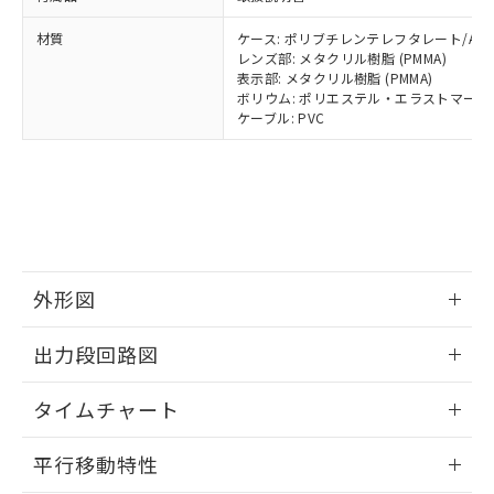
全に破砕するなど、違法に輸出されな
DBP(フタル酸ジブチル) : 1000ppm、 DIBP(フタル酸ジ
様のお取引先、またはお客様担当のオ
（DBP） 1000ppm以下、フタル酸ジイソブチル
イソブチル) : 1000ppm、 BBP(フタル酸ブチルベンジ
△
一定数には満たないが在庫あり
いよう必要な手段を講じます。
ムロン制御機器販売店・当社販売員に
(DIBP) 1000ppm以下
ル) : 1000ppm、
材質
ケース: ポリブチレンテレフタレート/ABS
当社は貴社製品を、核兵器、ミサイ
但し、RoHS指令で産業用監視および制御機器に対する
DEHP(フタル酸ビス(2-エチルヘキシル)) : 1000ppm
ご相談ください。
レンズ部: メタクリル樹脂 (PMMA)
適用除外項目は除く。
ル、化学兵器、生物兵器またはその他
－
在庫なし(最新の在庫状況につ
オムロン制御機器販売店や当社販売拠
表示部: メタクリル樹脂 (PMMA)
フタル酸エステル類の４物質については閾値を超える意
武器並びにこれらの製造装置等に一切
いては、お客様のお取引先、ま
ボリウム: ポリエステル・エラストマー
図的な使用がないことを確認しています。
点は「
販売ネットワーク
」をご確認
※2 環境保護使用期限
使用いたしません。
ケーブル: PVC
たはお客様担当のオムロン制御
ください。
当社は、貴社製品を第三者に販売する
機器販売店・当社販売員にご確
在庫状況および標準価格結果を当社の
※2 対応予定月
「ｅ」：有害物質（10物質）のすべてが基
場合は、上記1、2および3の内容を当
認ください)
事前の承諾なく第三者に漏洩または開
準値以下であることを示します。
該第三者に通知します。また当社は、
示しないようお願いします。
部品在庫の切り替え状況などにより、予定
「10」：通常の使用状況下において有害物
販売先および販売に係わる関係者が違
マイパーツ機能（部品リスト作成サー
空
受注生産機種、また在庫状況の
月が前後することがあります。
質が外部に漏えいし、環境に深刻な影響を
法に輸出するおそれがある場合は、取
ビス）をご利用いただくには、I-Web
白
情報を公開していない機種
及ぼさない年数を意味します。
り引きをいたしません。
メンバーズにご登録されている必要が
「－」：未確認です。当社販売部門へお問
あります。
外形図
い合わせください。
お客様が当ウェブサイト上で当社にご
※3 非含有証明書ダウンロード
登録された部品リストについて、当社
情報更新：2024/07/25
出力段回路図
および当社の共同利用者が、当社の製
下記の非含有証明書をダウンロードするこ
品・サービスに関するお客様との取
情報更新：2024/07/25
とができます。
合意する
キャンセル
引・商談に必要な範囲で利用すること
タイムチャート
をご了承ください。
EU RoHS指令（10物質）の非含有証明書
情報更新：2024/07/25
※当社の共同利用者とは、
"個人情報
平行移動特性
51物質の非含有証明書（当社基準）
の共同利用に関して"
の「1.共同利
※本証明書は発行日時点で非含有を証明す