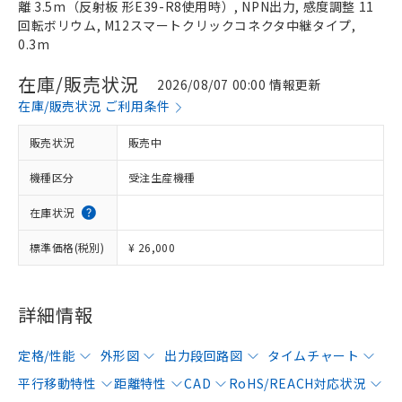
離 3.5m（反射板 形E39-R8使用時）, NPN出力, 感度調整 11
回転ボリウム, M12スマートクリックコネクタ中継タイプ,
0.3m
在庫/販売状況
2026/08/07 00:00 情報更新
在庫/販売状況 ご利用条件
販売状況
販売中
機種区分
受注生産機種
在庫状況
標準価格(税別)
¥ 26,000
詳細情報
定格/性能
外形図
出力段回路図
タイムチャート
平行移動特性
距離特性
CAD
RoHS/REACH対応状況