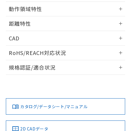
51物質の非含有証明書（当社基準）
の共同利用に関して"
の「1.共同利
情報更新：2025/11/10
※本証明書は発行日時点で非含有を証明す
動作領域特性
用者の範囲」に記載されている法人を
るもので、過去に遡って非含有を証明する
指します。
ものではありません。
情報更新：2025/11/10
距離特性
また、RoHS指令のフタル酸エステル類４
物質の対応では、対応完了までの期間は出
情報更新：2025/11/10
CAD
荷製品に未対応品が混在することから備考
欄に対応日を記載しておりました。
受光出力-距離特性
ログイン/会員登録いただくと、CADデータをダウンロー
既に当社にて対応品への在庫切替を完了
RoHS/REACH対応状況
ドすることができます。
していることから、特段のことがない限
り、2022年1月12日より割愛しておりま
情報更新：2026/7/29
規格認証/適合状況
す。
ログイン/会員登録
EU RoHS
注意事項・凡例
E3S-CD61-M1J 0.3Mについての規格認証/適合状況について
は、「カスタマーサポートセンタ お客様相談室」または貴社
担当オムロン営業員または販売店にお問い合わせください。
対応状況
対応予定月
※1
※2
ダウンロードデータをご利用いただく前に、以下を必ずお読
みください。
お問い合わせ
カタログ/データシート/マニュアル
対応済み
ソフトウェアの使用条件
中国 RoHS
注意事項・凡例
2D CADデータ