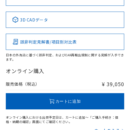
中国 RoHS表
※1 ※2
3D CADデータ
Pb
Hg
Cd
Cr(VI)
該非判定見解書/項目別対比表
X
O
O
O
日本の外為法に基づく該非判定、およびEAR再輸出規制に関する見解が入手でき
ます。
"対応済み"や非含有の記載がされた商品であっても、流通
在庫等で未対応品が混在する可能性があります。
オンライン購入
非含有品が必要な際は、弊社営業部門もしくは販売店へお
問い合わせください。
¥ 39,050
販売価格（税込）
この製品のRoHS/REACH対応状況ページへ
カートに追加
オンライン購入における出荷予定日は、カートに追加～「ご購入手続き：価
格・納期の確認」画面にてご確認ください。