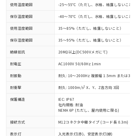
非含有に対応した製品が提供可能な商品で
使用温度範囲
-25～55℃（ただし、氷結、結露しないこと
す。
保存温度範囲
-40～70℃（ただし、氷結、結露しないこと
対応予定：EU RoHS指令（10物質）の非含
ご利用条件
有に対応した製品に切り替える予定のある
使用湿度範囲
35～85%（ただし、結露しないこと）
商品です。
対応予定なし：EU RoHS指令（10物質）の
保存湿度範囲
35～95%（ただし、結露しないこと）
以下の条件をお読みいただき、同意のうえ
非含有に非対応の商品で、対応品を出す予
ご利用ください。
定はありません。
絶縁抵抗
20MΩ以上(DC500Vメガにて)
調査・確認中：EU RoHS指令（10物質）の
本サービスは、当社制御機器事業取扱
※1 中国RoHS○×表
非含有の対応状況を調査中または確認中の
耐電圧
AC1000V 50/60Hz 1min
商品の当社在庫状況および標準価格
商品です。
(税抜)を提供させていただくもので
「○」：最大均質材料含有率が中国RoHSの
非該当品：ライセンス料など無形物で、有
耐振動
耐久: 10～2000Hz 複振幅 1.5mm または300
す。
基準値以下であることを示します。
害物質有無と関係のない商品です。
当社制御機器事業取扱商品の中には、
「×」：最大均質材料含有率が中国RoHSの
仕入先様の事情により、非含有部品として
2
耐衝撃
耐久: 1000m/s
X、Y、Z各方向 3回
本サービスの対象外となる商品もある
基準値を超えていることを示します。
いたものが、含有品と判明した場合などや
当社は、これら貴社製品のうち、外国
ことをご了承ください。
「－」：未確認です。当社販売部門へお問
保護構造
IEC: IP67
むを得ず変更することがあります。
為替および外国貿易法に定める商品
在庫状況および標準価格照会結果は、
社内規格: 耐油
い合わせください。
（以下｢規制貨物等」という）を輸出
記載している更新日時点での社内デー
NEMA 6P (ただし、屋内使用に限る)
*EU RoHS指令（10物質）：
または国外への提供する場合は、日本
記
タに基づき作成されるものであり、閲
説明
鉛(Pb) 1000ppm以下、 水銀(Hg) 1000ppm以下、 カド
*中国RoHS10物質の基準値 (GB/T26572)：
国政府の輸出許可(または役務取引許
号
覧された時点での実際の在庫および標
ミウム(Cd) 100ppm以下、
接続方式
M12コネクタ中継タイプ (コード長 0.3m)
Pb(鉛) :1000ppm、 Hg(水銀) : 1000ppm、 Cd(カドミウ
可)を取得するなどの必要な手続きを
六価クロム(Cr(Ⅵ)) 1000ppm以下、ポリ臭化ビフェニル
ム) : 100ppm、
準価格とは異なる場合があることをご
類(PBB) 1000ppm以下、ポリ臭化ジフェニルエーテル類
Cr(Ⅵ)(六価クロム) : 1000ppm、 PBBs(ポリ臭化ビフェ
とります。
表示灯
入光表示灯(赤)、安定表示灯(緑)
了承ください。
(PBDE) 1000ppm以下、フタル酸ビス(2-エチルヘキシ