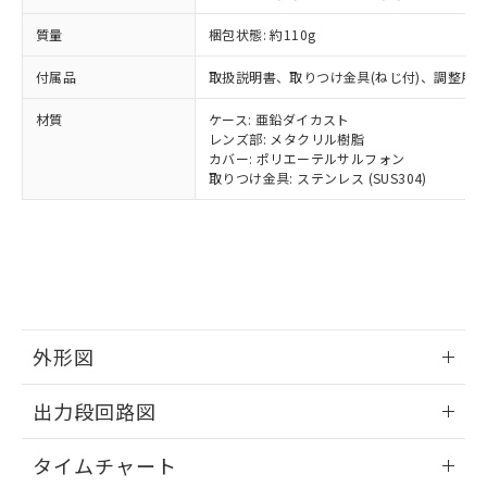
○
一定数以上の在庫あり
ニル類) : 1000ppm、 PBDEs(ポリ臭化ジフェニルエーテ
当社は規制貨物を破棄する場合は、完
ル) (DEHP)(別名：DOP) 1000ppm以下、フタル酸ブチ
正式な納期状況および標準価格はお客
ル類) : 1000ppm、
ルベンジル（BBP） 1000ppm以下、フタル酸ジブチル
全に破砕するなど、違法に輸出されな
DBP(フタル酸ジブチル) : 1000ppm、 DIBP(フタル酸ジ
質量
梱包状態: 約110g
様のお取引先、またはお客様担当のオ
（DBP） 1000ppm以下、フタル酸ジイソブチル
イソブチル) : 1000ppm、 BBP(フタル酸ブチルベンジ
△
一定数には満たないが在庫あり
いよう必要な手段を講じます。
ムロン制御機器販売店・当社販売員に
(DIBP) 1000ppm以下
ル) : 1000ppm、
付属品
取扱説明書、取りつけ金具(ねじ付)、調整用
当社は貴社製品を、核兵器、ミサイ
但し、RoHS指令で産業用監視および制御機器に対する
DEHP(フタル酸ビス(2-エチルヘキシル)) : 1000ppm
ご相談ください。
適用除外項目は除く。
ル、化学兵器、生物兵器またはその他
－
在庫なし(最新の在庫状況につ
オムロン制御機器販売店や当社販売拠
フタル酸エステル類の４物質については閾値を超える意
材質
ケース: 亜鉛ダイカスト
武器並びにこれらの製造装置等に一切
いては、お客様のお取引先、ま
図的な使用がないことを確認しています。
点は「
販売ネットワーク
」をご確認
レンズ部: メタクリル樹脂
※2 環境保護使用期限
使用いたしません。
たはお客様担当のオムロン制御
ください。
カバー: ポリエーテルサルフォン
当社は、貴社製品を第三者に販売する
機器販売店・当社販売員にご確
在庫状況および標準価格結果を当社の
取りつけ金具: ステンレス (SUS304)
※2 対応予定月
「ｅ」：有害物質（10物質）のすべてが基
場合は、上記1、2および3の内容を当
認ください)
事前の承諾なく第三者に漏洩または開
準値以下であることを示します。
該第三者に通知します。また当社は、
示しないようお願いします。
部品在庫の切り替え状況などにより、予定
「10」：通常の使用状況下において有害物
販売先および販売に係わる関係者が違
マイパーツ機能（部品リスト作成サー
空
受注生産機種、また在庫状況の
月が前後することがあります。
質が外部に漏えいし、環境に深刻な影響を
法に輸出するおそれがある場合は、取
ビス）をご利用いただくには、I-Web
白
情報を公開していない機種
及ぼさない年数を意味します。
り引きをいたしません。
メンバーズにご登録されている必要が
「－」：未確認です。当社販売部門へお問
あります。
い合わせください。
お客様が当ウェブサイト上で当社にご
※3 非含有証明書ダウンロード
外形図
登録された部品リストについて、当社
および当社の共同利用者が、当社の製
情報更新：2025/11/10
下記の非含有証明書をダウンロードするこ
品・サービスに関するお客様との取
出力段回路図
とができます。
合意する
キャンセル
引・商談に必要な範囲で利用すること
情報更新：2025/11/10
をご了承ください。
タイムチャート
EU RoHS指令（10物質）の非含有証明書
※当社の共同利用者とは、
"個人情報