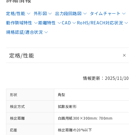
定格/性能
外形図
出力段回路図
タイムチャート
動作領域特性
距離特性
CAD
RoHS/REACH対応状況
規格認証/適合状況
定格/性能
情報更新：2025/11/10
形状
角型
検出方式
拡散反射形
検出距離
白画用紙300×300mm: 700mm
応差
検出距離の20%以下