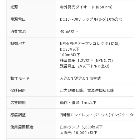
光源
赤外発光ダイオード (850 nm)
電源電圧
DC10～30V リップル(p-p)10%含む
消費電流
40mA以下
制御出力
NPN/PNPオープンコレクタ (切替)
DC30V以下
100mA以下
残留電圧: 1.2V以下 (NPN出力)
残留電圧: 2V以下 (PNP出力)
動作モード
入光ON/遮光ON 切替式
保護回路
出力短絡保護、電源逆接続保護
応答時間
動作・復帰: 1ms以下
感度調整
2回転エンドレス・ボリウム(インジケータ付)
※1 対応状況
使用周囲照度
白熱ランプ: 5,000lx以下
太陽光: 10,000lx以下
対応済み：EU RoHS指令（10物質）の