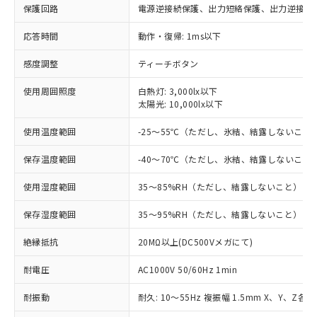
保護回路
電源逆接続保護、出力短絡保護、出力逆接続
※1 対応状況
応答時間
動作・復帰: 1ms以下
対応済み：EU RoHS指令（10物質）の
感度調整
ティーチボタン
非含有に対応した製品が提供可能な商品で
す。
使用周囲照度
白熱灯: 3,000lx以下
対応予定：EU RoHS指令（10物質）の非含
太陽光: 10,000lx以下
ご利用条件
有に対応した製品に切り替える予定のある
商品です。
使用温度範囲
-25～55℃（ただし、氷結、結露しないこと
対応予定なし：EU RoHS指令（10物質）の
以下の条件をお読みいただき、同意のうえ
非含有に非対応の商品で、対応品を出す予
保存温度範囲
-40～70℃（ただし、氷結、結露しないこと
ご利用ください。
定はありません。
使用湿度範囲
35～85%RH（ただし、結露しないこと）
調査・確認中：EU RoHS指令（10物質）の
本サービスは、当社制御機器事業取扱
※1 中国RoHS○×表
非含有の対応状況を調査中または確認中の
商品の当社在庫状況および標準価格
保存湿度範囲
35～95%RH（ただし、結露しないこと）
商品です。
(税抜)を提供させていただくもので
「○」：最大均質材料含有率が中国RoHSの
非該当品：ライセンス料など無形物で、有
す。
絶縁抵抗
20MΩ以上(DC500Vメガにて)
基準値以下であることを示します。
害物質有無と関係のない商品です。
当社制御機器事業取扱商品の中には、
「×」：最大均質材料含有率が中国RoHSの
仕入先様の事情により、非含有部品として
耐電圧
本サービスの対象外となる商品もある
AC1000V 50/60Hz 1min
基準値を超えていることを示します。
いたものが、含有品と判明した場合などや
当社は、これら貴社製品のうち、外国
ことをご了承ください。
「－」：未確認です。当社販売部門へお問
むを得ず変更することがあります。
為替および外国貿易法に定める商品
耐振動
耐久: 10～55Hz 複振幅 1.5mm X、Y、Z各方
在庫状況および標準価格照会結果は、
い合わせください。
（以下｢規制貨物等」という）を輸出
記載している更新日時点での社内デー