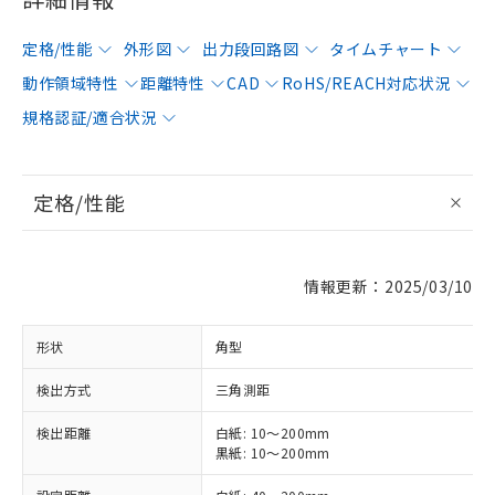
定格/性能
外形図
出力段回路図
タイムチャート
動作領域特性
距離特性
CAD
RoHS/REACH対応状況
規格認証/適合状況
定格/性能
情報更新：2025/03/10
形状
角型
検出方式
三角測距
検出距離
白紙: 10～200mm
黒紙: 10～200mm