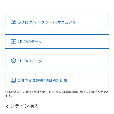
Yes
Yes
Yes
対応状況
対応予定月
※1
※2
ダウンロードデータをご利用いただく前に、以下を必ずお読
みください。
カタログ/データシート/マニュアル
対応済み
ソフトウェアの使用条件
LR型式承認
DNV型式承認
BV型式承認
KR型式承
（イギリス
（ノルウェー
（フランス
（韓国
船舶規格）
船舶規格）
船舶規格）
船舶規格
中国 RoHS
注意事項・凡例
2D CADデータ
No
No
No
No
中国 RoHS表
※1 ※2
3D CADデータ
この製品の規格認証/適合状況ページへ
Pb
Hg
Cd
Cr(VI)
その他の認証はこちらのページからご検索ください
該非判定見解書/項目別対比表
X
O
O
O
日本の外為法に基づく該非判定、およびEAR再輸出規制に関する見解が入手でき
ます。
"対応済み"や非含有の記載がされた商品であっても、流通
在庫等で未対応品が混在する可能性があります。
オンライン購入
非含有品が必要な際は、弊社営業部門もしくは販売店へお