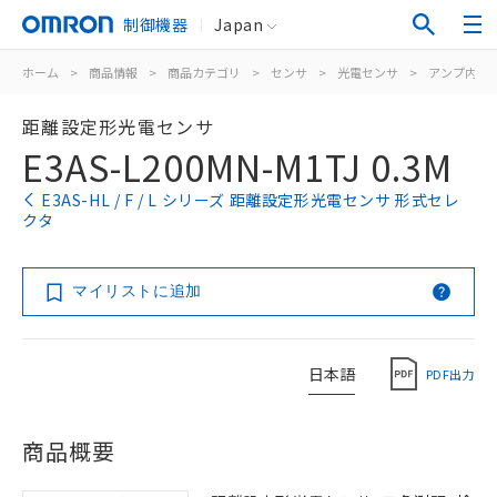
制御機器
Japan
ホーム
>
商品情報
>
商品カテゴリ
>
センサ
>
光電センサ
>
アンプ内蔵
距離設定形光電センサ
E3AS-L200MN-M1TJ 0.3M
E3AS-HL / F / L シリーズ 距離設定形光電センサ 形式セレ
クタ
マイリストに追加
日本語
PDF出力
商品概要