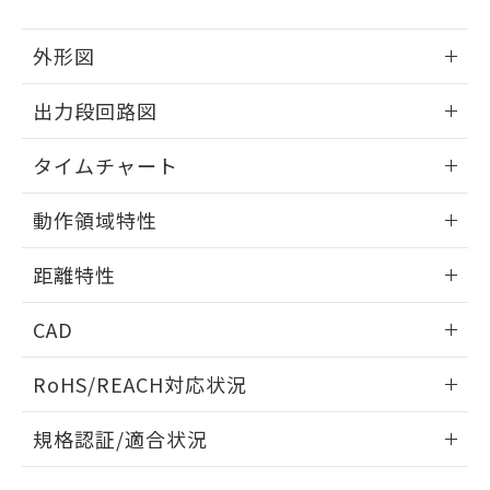
下記の非含有証明書をダウンロードするこ
品・サービスに関するお客様との取
とができます。
合意する
キャンセル
引・商談に必要な範囲で利用すること
外形図
をご了承ください。
EU RoHS指令（10物質）の非含有証明書
※当社の共同利用者とは、
"個人情報
51物質の非含有証明書（当社基準）
情報更新：2025/03/10
の共同利用に関して"
の「1.共同利
出力段回路図
※本証明書は発行日時点で非含有を証明す
用者の範囲」に記載されている法人を
るもので、過去に遡って非含有を証明する
指します。
情報更新：2025/03/10
タイムチャート
ものではありません。
また、RoHS指令のフタル酸エステル類４
情報更新：2025/03/10
物質の対応では、対応完了までの期間は出
動作領域特性
荷製品に未対応品が混在することから備考
欄に対応日を記載しておりました。
情報更新：2025/03/10
距離特性
既に当社にて対応品への在庫切替を完了
していることから、特段のことがない限
情報更新：2025/03/10
り、2022年1月12日より割愛しておりま
CAD
す。
ビーム径-距離特性
ログイン/会員登録いただくと、CADデータをダウンロー
RoHS/REACH対応状況
ドすることができます。
情報更新：2026/7/29
規格認証/適合状況
ログイン/会員登録
EU RoHS
注意事項・凡例
UL認証
CSA認証
CEマーキング