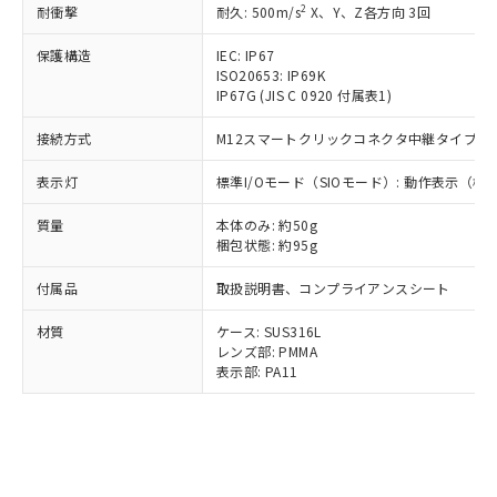
*EU RoHS指令（10物質）：
2
耐衝撃
または国外への提供する場合は、日本
耐久: 500m/s
X、Y、Z各方向 3回
記
タに基づき作成されるものであり、閲
説明
鉛(Pb) 1000ppm以下、 水銀(Hg) 1000ppm以下、 カド
*中国RoHS10物質の基準値 (GB/T26572)：
国政府の輸出許可(または役務取引許
号
覧された時点での実際の在庫および標
ミウム(Cd) 100ppm以下、
Pb(鉛) :1000ppm、 Hg(水銀) : 1000ppm、 Cd(カドミウ
保護構造
IEC: IP67
可)を取得するなどの必要な手続きを
六価クロム(Cr(Ⅵ)) 1000ppm以下、ポリ臭化ビフェニル
ム) : 100ppm、
準価格とは異なる場合があることをご
ISO20653: IP69K
類(PBB) 1000ppm以下、ポリ臭化ジフェニルエーテル類
Cr(Ⅵ)(六価クロム) : 1000ppm、 PBBs(ポリ臭化ビフェ
とります。
了承ください。
(PBDE) 1000ppm以下、フタル酸ビス(2-エチルヘキシ
○
一定数以上の在庫あり
IP67G (JIS C 0920 付属表1)
ニル類) : 1000ppm、 PBDEs(ポリ臭化ジフェニルエーテ
当社は規制貨物を破棄する場合は、完
ル) (DEHP)(別名：DOP) 1000ppm以下、フタル酸ブチ
正式な納期状況および標準価格はお客
ル類) : 1000ppm、
ルベンジル（BBP） 1000ppm以下、フタル酸ジブチル
全に破砕するなど、違法に輸出されな
DBP(フタル酸ジブチル) : 1000ppm、 DIBP(フタル酸ジ
様のお取引先、またはお客様担当のオ
接続方式
M12スマートクリックコネクタ中継タイプ (コー
（DBP） 1000ppm以下、フタル酸ジイソブチル
イソブチル) : 1000ppm、 BBP(フタル酸ブチルベンジ
△
一定数には満たないが在庫あり
いよう必要な手段を講じます。
ムロン制御機器販売店・当社販売員に
(DIBP) 1000ppm以下
ル) : 1000ppm、
当社は貴社製品を、核兵器、ミサイ
但し、RoHS指令で産業用監視および制御機器に対する
DEHP(フタル酸ビス(2-エチルヘキシル)) : 1000ppm
表示灯
ご相談ください。
標準I/Oモード（SIOモード）: 動作表示（
適用除外項目は除く。
ル、化学兵器、生物兵器またはその他
－
在庫なし(最新の在庫状況につ
オムロン制御機器販売店や当社販売拠
フタル酸エステル類の４物質については閾値を超える意
武器並びにこれらの製造装置等に一切
質量
いては、お客様のお取引先、ま
本体のみ: 約50g
図的な使用がないことを確認しています。
点は「
販売ネットワーク
」をご確認
※2 環境保護使用期限
使用いたしません。
梱包状態: 約95g
たはお客様担当のオムロン制御
ください。
当社は、貴社製品を第三者に販売する
機器販売店・当社販売員にご確
在庫状況および標準価格結果を当社の
※2 対応予定月
付属品
「ｅ」：有害物質（10物質）のすべてが基
取扱説明書、コンプライアンスシート
場合は、上記1、2および3の内容を当
認ください)
事前の承諾なく第三者に漏洩または開
準値以下であることを示します。
該第三者に通知します。また当社は、
示しないようお願いします。
材質
ケース: SUS316L
部品在庫の切り替え状況などにより、予定
「10」：通常の使用状況下において有害物
販売先および販売に係わる関係者が違
マイパーツ機能（部品リスト作成サー
空
受注生産機種、また在庫状況の
レンズ部: PMMA
月が前後することがあります。
質が外部に漏えいし、環境に深刻な影響を
法に輸出するおそれがある場合は、取
ビス）をご利用いただくには、I-Web
白
情報を公開していない機種
表示部: PA11
及ぼさない年数を意味します。
り引きをいたしません。
メンバーズにご登録されている必要が
「－」：未確認です。当社販売部門へお問
あります。
い合わせください。
お客様が当ウェブサイト上で当社にご
※3 非含有証明書ダウンロード
登録された部品リストについて、当社
および当社の共同利用者が、当社の製