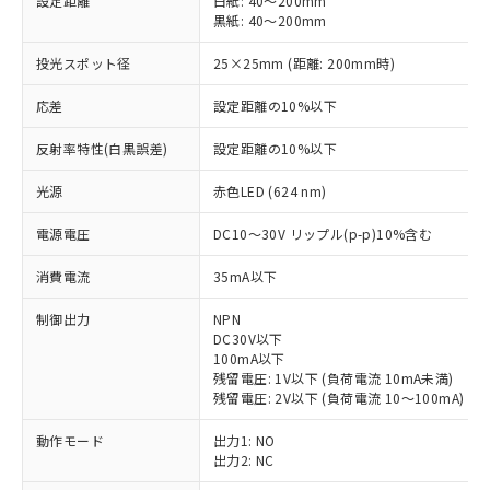
設定距離
白紙: 40～200mm
黒紙: 40～200mm
投光スポット径
25×25mm (距離: 200mm時)
応差
設定距離の10%以下
反射率特性(白黒誤差)
設定距離の10%以下
光源
赤色LED (624 nm)
電源電圧
DC10～30V リップル(p-p)10%含む
消費電流
35mA以下
制御出力
NPN
DC30V以下
100mA以下
残留電圧: 1V以下 (負荷電流 10mA未満)
残留電圧: 2V以下 (負荷電流 10～100mA)
動作モード
出力1: NO
出力2: NC