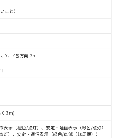
合意する
キャンセル
書をダウンロードすることができます。
ないこと）
利用者とは、
"個人情報の共同利用に関して"
の「1.共同利用者の
します。
10物質）の非含有証明書
明書（当社基準）
日時点で非含有を証明するもので、過去に遡って非含有を証明するも
令のフタル酸エステル類４物質の対応では、対応完了までの期間は出
備考欄に対応日を記載しておりました。
品への在庫切替を完了していることから、特段のことがない限り、20
 X、Y、Z各方向 2h
す。
回
0.3m)
: 動作表示（橙色/点灯）、安定・通信表示（緑色/点灯）
橙色/点灯）、安定・通信表示（緑色/点滅（1s周期））