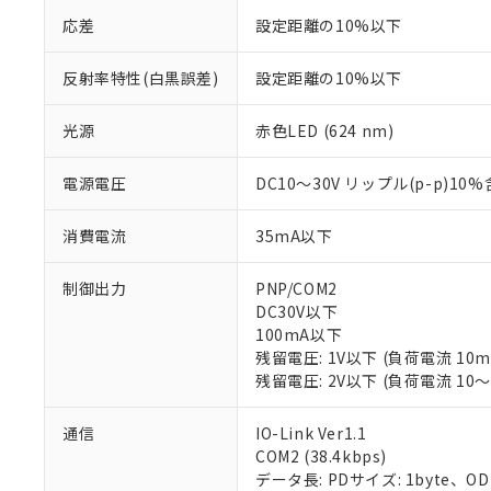
応差
設定距離の10%以下
反射率特性(白黒誤差)
設定距離の10%以下
光源
赤色LED (624 nm)
電源電圧
DC10～30V リップル(p-p)10
消費電流
35mA以下
制御出力
PNP/COM2
DC30V以下
100mA以下
残留電圧: 1V以下 (負荷電流 10
残留電圧: 2V以下 (負荷電流 10～
※1 対応状況
通信
IO-Link Ver1.1
COM2 (38.4kbps)
対応済み：EU
データ長: PDサイズ: 1byte、ODサイズ