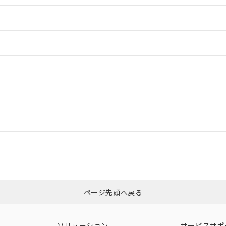
情報更新：2
情報更新：2
情報更新：2
ードすることができます。
情報更新：
ログイン/会員登録
CCC認証
電波法
みください。
N/A
N/A
非含有証明書
※3
ページ先頭へ戻る
ダウンロードはこちら
型式承認
NK型式承認
ABS型式承認
韓国
（日本
（アメリカ
ソリューション
サービスサポ