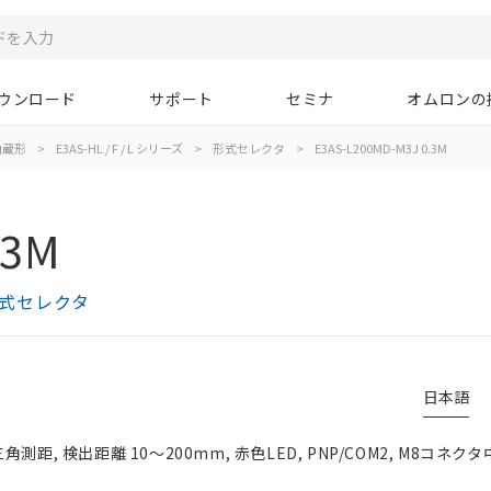
ウンロード
サポート
セミナ
オムロンの
内蔵形
>
E3AS-HL / F / L シリーズ
>
形式セレクタ
>
E3AS-L200MD-M3J 0.3M
.3M
 形式セレクタ
日本語
測距, 検出距離 10～200mm, 赤色LED, PNP/COM2, M8コネク