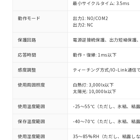
対応予定：EU R
最小サイクルタイム: 3.5ms
対応予定なし：EU
調査・確認中：EU
ご利用条件
動作モード
出力1: NO/COM2
非該当品：ライセ
出力2: NC
※1 中国RoHS
仕入先様の事情に
があります。
以下の条件をお読
「○」：最大均質
保護回路
電源逆接続保護、出力短絡保護
「×」：最大均質
本サービスは
当社は、これ
*EU RoHS指令（10物
「－」：未確認で
鉛(Pb) 1000ppm以下、
くものです。
う）を輸出ま
応答時間
動作・復帰: 1ms以下
記
説明
六価クロム(Cr(Ⅵ)) 1
当社制御機器
などの必要な
フタル酸ビス(2-エチルヘ
号
*中国RoHS10物質の基準値 
ル（DBP） 1000ppm
在庫状況およ
当社は規制貨
感度調整
ティーチング方式/IO-Link通信
Pb(鉛) :1000ppm、 Hg
但し、RoHS指令で産
のであり、閲
ます。
Cr(Ⅵ)(六価クロム) : 
フタル酸エステル類の４
○
一定数以
DBP(フタル酸ジブチル) :
い。
当社は貴社製
DEHP(フタル酸ビス(2-エ
使用周囲照度
白熱灯: 3,000lx以下
正式な納期状
置等に一切使
太陽光: 10,000lx以下
当社販売員に
※2 対応予定月
△
一定数に
当社は、貴社
オムロン制御
また当社は、
※2 環境保護使
使用温度範囲
-25～55℃（ただし、氷結、結
在庫状況およ
部品在庫の切り替
たしません。
－
在庫なし
す。
「ｅ」：有害物質
機器販売
マイパーツ機
保存温度範囲
-40～70℃（ただし、氷結、結
「10」：通常の
ている必要が
味します。
空
受注生産
お客様が当ウ
※3 非含有証明
「－」：未確認で
使用湿度範囲
35～85%RH（ただし、結露し
白
が、当社の製