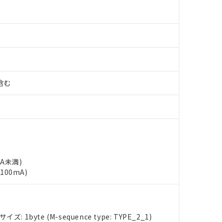
%含む
mA未満)
100mA)
 RoHS指令（10物質）の非含有に対応した製品が提供可能な商品です
: 1byte (M-sequence type: TYPE_2_1)