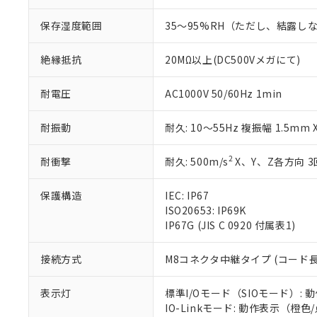
さい。
下記の非含有証明
保存湿度範囲
35～95%RH（ただし、結露し
※当社の共同
いる法人を指
EU RoHS指令（
絶縁抵抗
20MΩ以上(DC500Vメガにて)
51物質の非含有証
※本証明書は発行
また、RoHS指
耐電圧
AC1000V 50/60Hz 1min
混在することから
既に当社にて対応
耐振動
耐久: 10～55Hz 複振幅 1.5mm
り割愛しておりま
2
耐衝撃
耐久: 500m/s
X、Y、Z各方向 3
保護構造
IEC: IP67
ISO20653: IP69K
IP67G (JIS C 0920 付属表1)
接続方式
M8コネクタ中継タイプ (コード長 
表示灯
標準I/Oモード（SIOモード）
IO-Linkモード: 動作表示（