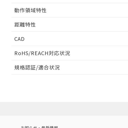
動作領域特性
距離特性
CAD
ビーム径-距離特性
ログイン/会員登録いただくと、CADデータをダウンロ
RoHS/REACH対応状況
規格認証/適合状況
EU RoHS
注意事項・凡例
UL認証
CSA認証
CEマーキング
ダウンロードデータをご利用いただく前に、以下を必ずお読
Yes
Yes
Yes
対応状況
対応予定月
※1
※2
ソフトウェアの使用条件
対応済み
LR型式承認
DNV型式承認
BV型式承認
KR
（イギリス
（ノルウェー
（フランス
（
お知らせ・最新情報