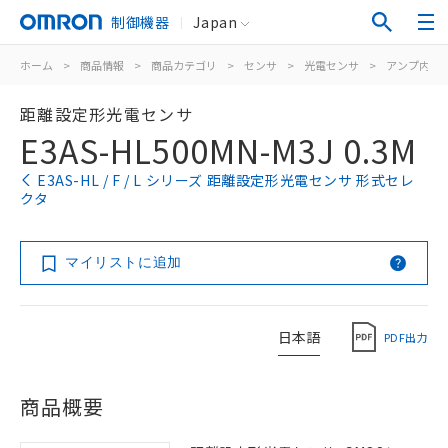
制御機器
Japan
ホーム
>
商品情報
>
商品カテゴリ
>
センサ
>
光電センサ
>
アンプ内蔵
距離設定形光電センサ
E3AS-HL500MN-M3J 0.3M
E3AS-HL / F / L シリーズ 距離設定形光電センサ 形式セレ
クタ
マイリストに追加
日本語
PDF出力
商品概要