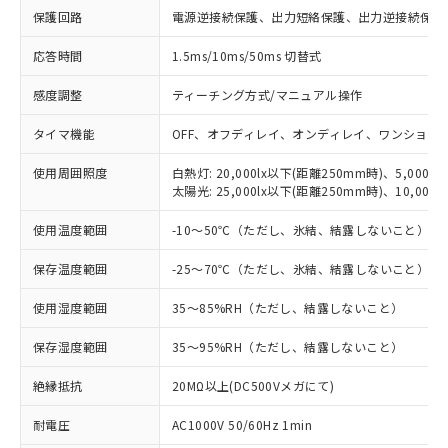
保護回路
電源逆接続保護、出力短絡保護、出力逆接続保護
対応済み：EU RoHS指令（10物質）の
非含有に対応した製品が提供可能な商品で
応答時間
1.5ms/10ms/50ms 切替式
す。
感度調整
ティーチング方式/マニュアル操作
対応予定：EU RoHS指令（10物質）の非含
ご利用条件
有に対応した製品に切り替える予定のある
タイマ機能
OFF、オフディレイ、オンディレイ、ワンショッ
商品です。
対応予定なし：EU RoHS指令（10物質）の
使用周囲照度
白熱灯: 20,000lx以下(距離250mm時)、5,000l
以下の条件をお読みいただき、同意のうえ
非含有に非対応の商品で、対応品を出す予
太陽光: 25,000lx以下(距離250mm時)、10,000
ご利用ください。
定はありません。
調査・確認中：EU RoHS指令（10物質）の
使用温度範囲
-10～50℃（ただし、氷結、結露しないこと）
本サービスは、当社制御機器事業取扱
※1 中国RoHS○×表
非含有の対応状況を調査中または確認中の
商品の当社在庫状況および標準価格
商品です。
保存温度範囲
-25～70℃（ただし、氷結、結露しないこと）
(税抜)を提供させていただくもので
「○」：最大均質材料含有率が中国RoHSの
非該当品：ライセンス料など無形物で、有
す。
基準値以下であることを示します。
害物質有無と関係のない商品です。
使用湿度範囲
35～85%RH（ただし、結露しないこと）
当社制御機器事業取扱商品の中には、
「×」：最大均質材料含有率が中国RoHSの
仕入先様の事情により、非含有部品として
本サービスの対象外となる商品もある
基準値を超えていることを示します。
保存湿度範囲
35～95%RH（ただし、結露しないこと）
いたものが、含有品と判明した場合などや
当社は、これら貴社製品のうち、外国
ことをご了承ください。
「－」：未確認です。当社販売部門へお問
むを得ず変更することがあります。
為替および外国貿易法に定める商品
在庫状況および標準価格照会結果は、
絶縁抵抗
20MΩ以上(DC500Vメガにて)
い合わせください。
（以下｢規制貨物等」という）を輸出
記載している更新日時点での社内デー
*EU RoHS指令（10物質）：
または国外への提供する場合は、日本
記
タに基づき作成されるものであり、閲
説明
耐電圧
AC1000V 50/60Hz 1min
鉛(Pb) 1000ppm以下、 水銀(Hg) 1000ppm以下、 カド
*中国RoHS10物質の基準値 (GB/T26572)：
国政府の輸出許可(または役務取引許
号
覧された時点での実際の在庫および標
ミウム(Cd) 100ppm以下、
Pb(鉛) :1000ppm、 Hg(水銀) : 1000ppm、 Cd(カドミウ