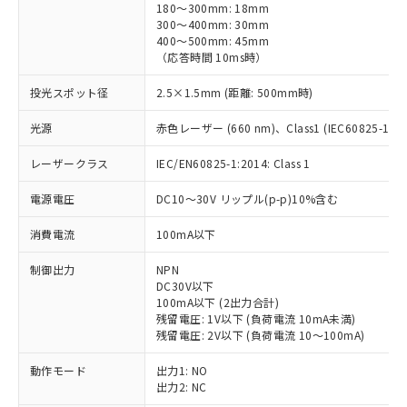
180～300mm: 18mm
300～400mm: 30mm
400～500mm: 45mm
（応答時間 10ms時）
投光スポット径
2.5×1.5mm (距離: 500mm時)
光源
赤色レーザー (660 nm)、Class1 (IEC60825-1:201
レーザークラス
IEC/EN60825-1:2014: Class 1
電源電圧
DC10～30V リップル(p-p)10%含む
消費電流
100mA以下
制御出力
NPN
DC30V以下
100mA以下 (2出力合計)
残留電圧: 1V以下 (負荷電流 10mA未満)
残留電圧: 2V以下 (負荷電流 10～100mA)
動作モード
出力1: NO
出力2: NC
※1 対応状況