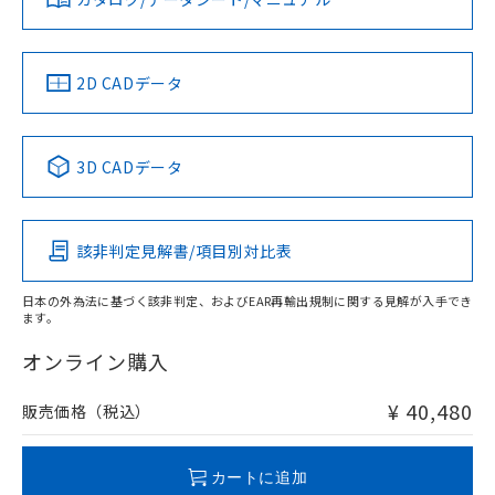
対応済み
ソフトウェアの使用条件
LR型式承認
DNV型式承認
BV型式承認
KR型式承
（イギリス
（ノルウェー
（フランス
（韓国
船舶規格）
船舶規格）
船舶規格）
船舶規格
中国 RoHS
注意事項・凡例
2D CADデータ
No
No
No
No
中国 RoHS表
※1 ※2
3D CADデータ
この製品の規格認証/適合状況ページへ
Pb
Hg
Cd
Cr(VI)
その他の認証はこちらのページからご検索ください
該非判定見解書/項目別対比表
X
O
O
O
日本の外為法に基づく該非判定、およびEAR再輸出規制に関する見解が入手でき
ます。
"対応済み"や非含有の記載がされた商品であっても、流通
在庫等で未対応品が混在する可能性があります。
オンライン購入
非含有品が必要な際は、弊社営業部門もしくは販売店へお
問い合わせください。
¥ 40,480
販売価格（税込）
この製品のRoHS/REACH対応状況ページへ
カートに追加