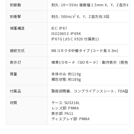
可)を取得するなどの必要な手続きを
六価クロム(Cr(Ⅵ)) 1000ppm以下、ポリ臭化ビフェニル
ム) : 100ppm、
準価格とは異なる場合があることをご
耐振動
耐久: 10～55Hz 複振幅 1.5mm X、Y、Z各方向 2
類(PBB) 1000ppm以下、ポリ臭化ジフェニルエーテル類
Cr(Ⅵ)(六価クロム) : 1000ppm、 PBBs(ポリ臭化ビフェ
とります。
了承ください。
(PBDE) 1000ppm以下、フタル酸ビス(2-エチルヘキシ
○
一定数以上の在庫あり
ニル類) : 1000ppm、 PBDEs(ポリ臭化ジフェニルエーテ
当社は規制貨物を破棄する場合は、完
2
耐衝撃
ル) (DEHP)(別名：DOP) 1000ppm以下、フタル酸ブチ
耐久: 500m/s
X、Y、Z各方向 3回
正式な納期状況および標準価格はお客
ル類) : 1000ppm、
ルベンジル（BBP） 1000ppm以下、フタル酸ジブチル
全に破砕するなど、違法に輸出されな
DBP(フタル酸ジブチル) : 1000ppm、 DIBP(フタル酸ジ
様のお取引先、またはお客様担当のオ
（DBP） 1000ppm以下、フタル酸ジイソブチル
イソブチル) : 1000ppm、 BBP(フタル酸ブチルベンジ
△
一定数には満たないが在庫あり
いよう必要な手段を講じます。
保護構造
IEC: IP67
ムロン制御機器販売店・当社販売員に
(DIBP) 1000ppm以下
ル) : 1000ppm、
ISO20653: IP69K
当社は貴社製品を、核兵器、ミサイ
但し、RoHS指令で産業用監視および制御機器に対する
DEHP(フタル酸ビス(2-エチルヘキシル)) : 1000ppm
ご相談ください。
適用除外項目は除く。
IP67G (JIS C 0920 付属表1)
ル、化学兵器、生物兵器またはその他
－
在庫なし(最新の在庫状況につ
オムロン制御機器販売店や当社販売拠
フタル酸エステル類の４物質については閾値を超える意
武器並びにこれらの製造装置等に一切
いては、お客様のお取引先、ま
図的な使用がないことを確認しています。
点は「
販売ネットワーク
」をご確認
接続方式
M8コネクタ中継タイプ (コード長 0.3m)
※2 環境保護使用期限
使用いたしません。
たはお客様担当のオムロン制御
ください。
当社は、貴社製品を第三者に販売する
機器販売店・当社販売員にご確
在庫状況および標準価格結果を当社の
表示灯
標準I/Oモード（SIOモード）: 動作表示（橙色
※2 対応予定月
「ｅ」：有害物質（10物質）のすべてが基
場合は、上記1、2および3の内容を当
認ください)
事前の承諾なく第三者に漏洩または開
準値以下であることを示します。
該第三者に通知します。また当社は、
示しないようお願いします。
質量
本体のみ: 約110g
部品在庫の切り替え状況などにより、予定
「10」：通常の使用状況下において有害物
販売先および販売に係わる関係者が違
梱包状態: 約180g
マイパーツ機能（部品リスト作成サー
空
受注生産機種、また在庫状況の
月が前後することがあります。
質が外部に漏えいし、環境に深刻な影響を
法に輸出するおそれがある場合は、取
ビス）をご利用いただくには、I-Web
白
情報を公開していない機種
及ぼさない年数を意味します。
り引きをいたしません。
付属品
取扱説明書、コンプライアンスシート、FDA証明
メンバーズにご登録されている必要が
「－」：未確認です。当社販売部門へお問
あります。
い合わせください。
材質
ケース: SUS316L
お客様が当ウェブサイト上で当社にご
レンズ部: PMMA
※3 非含有証明書ダウンロード
登録された部品リストについて、当社
表示部: PA11
および当社の共同利用者が、当社の製
ディスプレイ部: PMMA
下記の非含有証明書をダウンロードするこ
品・サービスに関するお客様との取
とができます。
合意する
キャンセル
引・商談に必要な範囲で利用すること