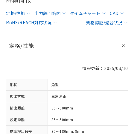
定格/性能
出力段回路図
タイムチャート
CAD
RoHS/REACH対応状況
規格認証/適合状況
定格/性能
情報更新：2025/03/10
形状
角型
検出方式
三角測距
検出距離
35～500mm
設定距離
35～500mm
標準検出段差
35～180mm: 9mm