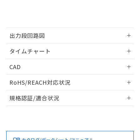
をご了承ください。
EU RoHS指令（10物質）の非含有証明書
※当社の共同利用者とは、
"個人情報
51物質の非含有証明書（当社基準）
の共同利用に関して"
の「1.共同利
※本証明書は発行日時点で非含有を証明す
用者の範囲」に記載されている法人を
るもので、過去に遡って非含有を証明する
指します。
ものではありません。
出力段回路図
また、RoHS指令のフタル酸エステル類４
物質の対応では、対応完了までの期間は出
情報更新：2025/03/10
タイムチャート
荷製品に未対応品が混在することから備考
欄に対応日を記載しておりました。
情報更新：2025/03/10
CAD
既に当社にて対応品への在庫切替を完了
していることから、特段のことがない限
ログイン/会員登録いただくと、CADデータをダウンロー
り、2022年1月12日より割愛しておりま
RoHS/REACH対応状況
ドすることができます。
す。
情報更新：2026/7/29
規格認証/適合状況
ログイン/会員登録
EU RoHS
注意事項・凡例
UL認証
CSA認証
CEマーキング
Yes
Yes
Yes
対応状況
対応予定月
※1
※2
ダウンロードデータをご利用いただく前に、以下を必ずお読
みください。
カタログ/データシート/マニュアル