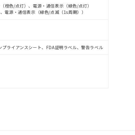
表示（橙色/点灯）、電源・通信表示（緑色/点灯）
点灯）、電源・通信表示（緑色/点滅（1s周期））
ンプライアンスシート、FDA証明ラベル、警告ラベル