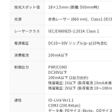
投光スポット径
18×1.5mm (距離: 500mm時)
光源
赤色レーザー (660 nm)、Class1 (IEC60
レーザークラス
IEC/EN60825-1:2014: Class 1
電源電圧
DC10～30V リップル(p-p)10%含む
消費電流
100mA以下
制御出力
PNP/COM3
DC30V以下
100mA以下 (2出力合計)
残留電圧: 1V以下 (負荷電流 10mA未満
残留電圧: 2V以下 (負荷電流 10～100m
通信
IO-Link Ver1.1
※1 対応状況
COM3 (230.4kbps)
データ長: PDサイズ: 4byte、ODサイズ: 1b
対応済み：EU