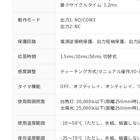
最小サイクルタイム: 1.2ms
対応予定：EU R
対応予定なし：EU
調査・確認中：EU
ご利用条件
動作モード
出力1: NO/COM3
非該当品：ライセ
出力2: NC
※1 中国RoHS
仕入先様の事情に
があります。
以下の条件をお読
保護回路
電源逆接続保護、出力短絡保護、出力
「○」：最大均質
「×」：最大均質
本サービスは
当社は、これ
*EU RoHS指令（10物
「－」：未確認で
応答時間
1.5ms/10ms/50ms 切替式
鉛(Pb) 1000ppm以下、
くものです。
う）を輸出ま
記
説明
六価クロム(Cr(Ⅵ)) 1
当社制御機器
などの必要な
フタル酸ビス(2-エチルヘ
号
*中国RoHS10物質の基準値 
ル（DBP） 1000ppm
在庫状況およ
感度調整
ティーチング方式/マニュアル操作/IO-
当社は規制貨
Pb(鉛) :1000ppm、 Hg
但し、RoHS指令で産
のであり、閲
ます。
Cr(Ⅵ)(六価クロム) : 
フタル酸エステル類の４
○
一定数以
DBP(フタル酸ジブチル) :
い。
当社は貴社製
タイマ機能
OFF、オフディレイ、オンディレイ、
DEHP(フタル酸ビス(2-エ
正式な納期状
置等に一切使
当社販売員に
※2 対応予定月
△
一定数に
当社は、貴社
使用周囲照度
白熱灯: 20,000lx以下(距離250mm時)
オムロン制御
また当社は、
※2 環境保護使
太陽光: 25,000lx以下(距離250mm時)
在庫状況およ
部品在庫の切り替
たしません。
－
在庫なし
す。
「ｅ」：有害物質
機器販売
使用温度範囲
-10～50℃（ただし、氷結、結露しな
マイパーツ機
「10」：通常の
ている必要が
味します。
空
受注生産
お客様が当ウ
※3 非含有証明
保存温度範囲
-25～70℃（ただし、氷結、結露しな
「－」：未確認で