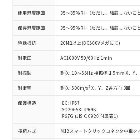
白
が、当社の製
さい。
下記の非含有証明
使用湿度範囲
35～85%RH（ただし、結露しないこ
※当社の共同
いる法人を指
EU RoHS指令（
保存湿度範囲
35～95%RH（ただし、結露しないこ
51物質の非含有証
※本証明書は発行
絶縁抵抗
20MΩ以上(DC500Vメガにて)
また、RoHS指
混在することから
既に当社にて対応
耐電圧
AC1000V 50/60Hz 1min
り割愛しておりま
耐振動
耐久: 10～55Hz 複振幅 1.5mm X、Y
2
耐衝撃
耐久: 500m/s
X、Y、Z各方向 3回
保護構造
IEC: IP67
ISO20653: IP69K
IP67G (JIS C 0920 付属表1)
接続方式
M12スマートクリックコネクタ中継タイプ 