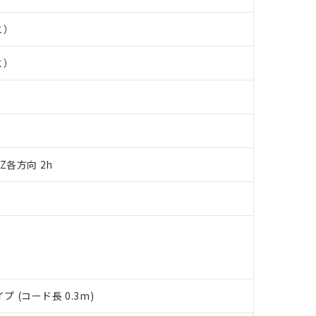
品・サービスに関するお客様との取引・商談に必要な範囲で利用す
合意する
キャンセル
書をダウンロードすることができます。
と）
利用者とは、
"個人情報の共同利用に関して"
の「1.共同利用者の
します。
10物質）の非含有証明書
と）
明書（当社基準）
日時点で非含有を証明するもので、過去に遡って非含有を証明するも
令のフタル酸エステル類４物質の対応では、対応完了までの期間は出
備考欄に対応日を記載しておりました。
品への在庫切替を完了していることから、特段のことがない限り、20
す。
、Z各方向 2h
(コード長 0.3m)