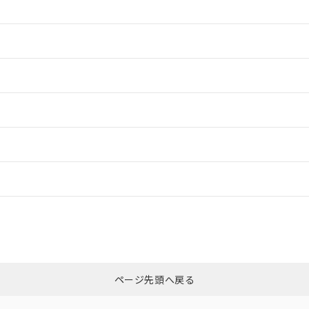
情報更新：2
情報更新：2
情報更新：2
ードすることができます。
情報更新：
ログイン/会員登録
CCC認証
電波法
みください。
N/A
N/A
非含有証明書
※3
ページ先頭へ戻る
ダウンロードはこちら
型式承認
NK型式承認
ABS型式承認