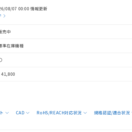
26/08/07 00:00 情報更新
件
販売中
標準在庫機種
〇
¥ 41,800
ト
CAD
RoHS/REACH対応状況
規格認証/適合状況