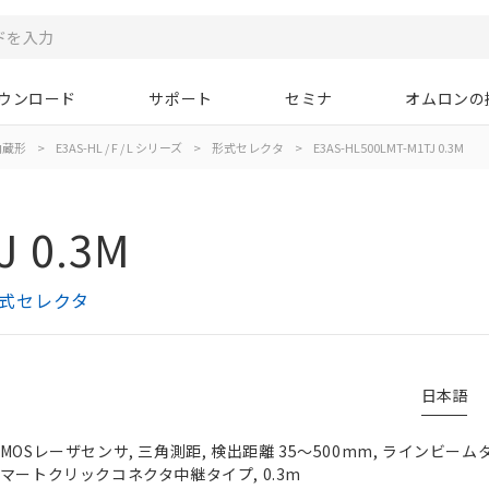
ウンロード
サポート
セミナ
オムロンの
内蔵形
>
E3AS-HL / F / L シリーズ
>
形式セレクタ
>
E3AS-HL500LMT-M1TJ 0.3M
J 0.3M
 形式セレクタ
日本語
MOSレーザセンサ, 三角測距, 検出距離 35～500mm, ラインビーム
M12スマートクリックコネクタ中継タイプ, 0.3m