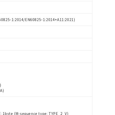
825-1:2014/EN60825-1:2014+A11:2021)
)
A)
yte (M-sequence type: TYPE_2_V)
 RoHS指令（10物質）の非含有に対応した製品が提供可能な商品です