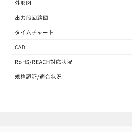
外形図
出力段回路図
タイムチャート
CAD
ログイン/会員登録いただくと、CADデータをダウンロ
RoHS/REACH対応状況
規格認証/適合状況
EU RoHS
注意事項・凡例
UL認証
CSA認証
CEマーキング
ダウンロードデータをご利用いただく前に、以下を必ずお読
Yes
Yes
Yes
対応状況
対応予定月
※1
※2
ソフトウェアの使用条件
対応済み
LR型式承認
DNV型式承認
BV型式承認
KR