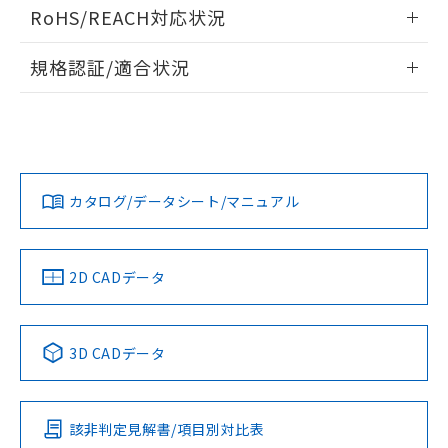
ログイン/会員登録いただくと、CADデータをダウンロー
RoHS/REACH対応状況
ドすることができます。
情報更新：2026/7/29
規格認証/適合状況
ログイン/会員登録
EU RoHS
注意事項・凡例
UL認証
CSA認証
CEマーキング
Yes
Yes
Yes
対応状況
対応予定月
※1
※2
ダウンロードデータをご利用いただく前に、以下を必ずお読
みください。
カタログ/データシート/マニュアル
対応済み
ソフトウェアの使用条件
LR型式承認
DNV型式承認
BV型式承認
KR型式承
（イギリス
（ノルウェー
（フランス
（韓国
船舶規格）
船舶規格）
船舶規格）
船舶規格
中国 RoHS
注意事項・凡例
2D CADデータ
No
No
No
No
中国 RoHS表
※1 ※2
3D CADデータ
この製品の規格認証/適合状況ページへ
Pb
Hg
Cd
Cr(VI)
その他の認証はこちらのページからご検索ください
該非判定見解書/項目別対比表
X
O
O
O