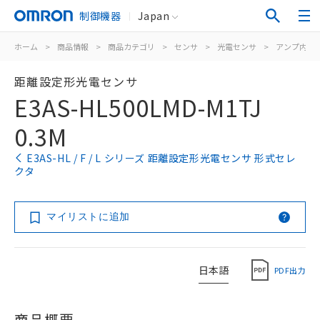
制御機器
Japan
ホーム
>
商品情報
>
商品カテゴリ
>
センサ
>
光電センサ
>
アンプ内蔵
距離設定形光電センサ
E3AS-HL500LMD-M1TJ
0.3M
E3AS-HL / F / L シリーズ 距離設定形光電センサ 形式セレ
クタ
マイリストに追加
日本語
PDF出力
商品概要