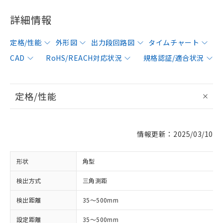
詳細情報
定格/性能
外形図
出力段回路図
タイムチャート
CAD
RoHS/REACH対応状況
規格認証/適合状況
定格/性能
情報更新：2025/03/10
形状
角型
検出方式
三角測距
検出距離
35～500mm
設定距離
35～500mm