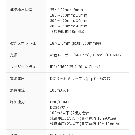
標準検出段差
35～180mm: 9mm
180～300mm: 18mm
300～400mm: 30mm
400～500mm: 45mm
（応答時間 10ms時）
投光スポット径
18×1.5mm (距離: 500mm時)
光源
赤色レーザー (660 nm)、Class1 (IEC60825-1:2014
レーザークラス
IEC/EN60825-1:2014: Class 1
電源電圧
DC10～30V リップル(p-p)10%含む
消費電流
100mA以下
制御出力
PNP/COM2
DC30V以下
100mA以下 (2出力合計)
残留電圧: 1V以下 (負荷電流 10mA未満)
残留電圧: 2V以下 (負荷電流 10～100mA)