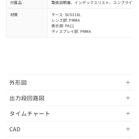
お客様が当ウェブサイト上で当社にご
付属品
取扱説明書、インデックスリスト、コンプライアン
※3 非含有証明書ダウンロード
登録された部品リストについて、当社
および当社の共同利用者が、当社の製
材質
ケース: SUS316L
下記の非含有証明書をダウンロードするこ
レンズ部: PMMA
品・サービスに関するお客様との取
とができます。
表示部: PA11
合意する
キャンセル
引・商談に必要な範囲で利用すること
ディスプレイ部: PMMA
をご了承ください。
EU RoHS指令（10物質）の非含有証明書
※当社の共同利用者とは、
"個人情報
51物質の非含有証明書（当社基準）
の共同利用に関して"
の「1.共同利
※本証明書は発行日時点で非含有を証明す
用者の範囲」に記載されている法人を
るもので、過去に遡って非含有を証明する
指します。
ものではありません。
また、RoHS指令のフタル酸エステル類４
物質の対応では、対応完了までの期間は出
外形図
荷製品に未対応品が混在することから備考
欄に対応日を記載しておりました。
情報更新：2025/03/10
出力段回路図
既に当社にて対応品への在庫切替を完了
していることから、特段のことがない限
情報更新：2025/03/10
り、2022年1月12日より割愛しておりま
タイムチャート
す。
情報更新：2025/03/10
CAD