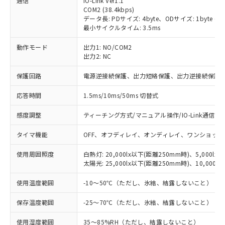
通信
IO-Link Ver1.1
COM2 (38.4kbps)
データ長: PDサイズ: 4byte、ODサイズ: 1byte (M-seq
最小サイクルタイム: 3.5ms
※1 対応状況
動作モード
出力1: NO/COM2
出力2: NC
対応済み：EU RoHS指令（10物質）の
保護回路
電源逆接続保護、出力短絡保護、出力逆接続保護
非含有に対応した製品が提供可能な商品で
す。
応答時間
1.5ms/10ms/50ms 切替式
対応予定：EU RoHS指令（10物質）の非含
ご利用条件
有に対応した製品に切り替える予定のある
感度調整
ティーチング方式/マニュアル操作/IO-Link通信で
商品です。
対応予定なし：EU RoHS指令（10物質）の
タイマ機能
OFF、オフディレイ、オンディレイ、ワンショット
以下の条件をお読みいただき、同意のうえ
非含有に非対応の商品で、対応品を出す予
ご利用ください。
定はありません。
使用周囲照度
白熱灯: 20,000lx以下(距離250mm時)、5,000lx
調査・確認中：EU RoHS指令（10物質）の
太陽光: 25,000lx以下(距離250mm時)、10,000l
本サービスは、当社制御機器事業取扱
※1 中国RoHS○×表
非含有の対応状況を調査中または確認中の
商品の当社在庫状況および標準価格
使用温度範囲
-10～50℃（ただし、氷結、結露しないこと）
商品です。
(税抜)を提供させていただくもので
「○」：最大均質材料含有率が中国RoHSの
非該当品：ライセンス料など無形物で、有
す。
保存温度範囲
-25～70℃（ただし、氷結、結露しないこと）
基準値以下であることを示します。
害物質有無と関係のない商品です。
当社制御機器事業取扱商品の中には、
「×」：最大均質材料含有率が中国RoHSの
仕入先様の事情により、非含有部品として
本サービスの対象外となる商品もある
使用湿度範囲
35～85%RH（ただし、結露しないこと）
基準値を超えていることを示します。