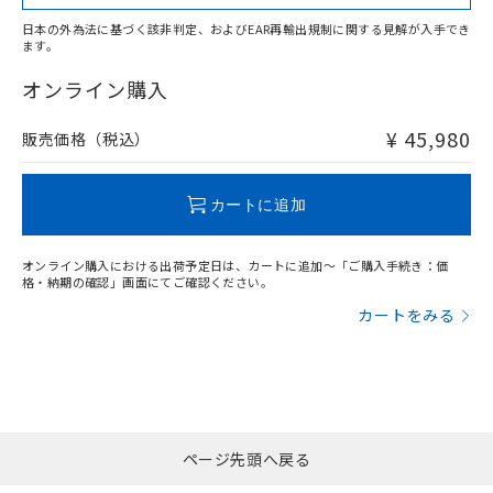
日本の外為法に基づく該非判定、およびEAR再輸出規制に関する見解が入手でき
ます。
"対応済み"や非含有の記載がされた商品であっても、流通
在庫等で未対応品が混在する可能性があります。
オンライン購入
非含有品が必要な際は、弊社営業部門もしくは販売店へお
問い合わせください。
¥ 45,980
販売価格（税込）
この製品のRoHS/REACH対応状況ページへ
カートに追加
オンライン購入における出荷予定日は、カートに追加～「ご購入手続き：価
格・納期の確認」画面にてご確認ください。
カートをみる
ページ先頭へ戻る