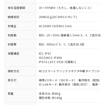
いたものが、含有品と判明した場合などや
当社は、これら貴社製品のうち、外国
ことをご了承ください。
「－」：未確認です。当社販売部門へお問
むを得ず変更することがあります。
為替および外国貿易法に定める商品
在庫状況および標準価格照会結果は、
保存湿度範囲
35～95%RH（ただし、結露しないこと）
い合わせください。
（以下｢規制貨物等」という）を輸出
記載している更新日時点での社内デー
*EU RoHS指令（10物質）：
または国外への提供する場合は、日本
絶縁抵抗
20MΩ以上(DC500Vメガにて)
記
タに基づき作成されるものであり、閲
説明
鉛(Pb) 1000ppm以下、 水銀(Hg) 1000ppm以下、 カド
*中国RoHS10物質の基準値 (GB/T26572)：
国政府の輸出許可(または役務取引許
号
覧された時点での実際の在庫および標
ミウム(Cd) 100ppm以下、
Pb(鉛) :1000ppm、 Hg(水銀) : 1000ppm、 Cd(カドミウ
可)を取得するなどの必要な手続きを
耐電圧
六価クロム(Cr(Ⅵ)) 1000ppm以下、ポリ臭化ビフェニル
AC1000V 50/60Hz 1min
ム) : 100ppm、
準価格とは異なる場合があることをご
類(PBB) 1000ppm以下、ポリ臭化ジフェニルエーテル類
Cr(Ⅵ)(六価クロム) : 1000ppm、 PBBs(ポリ臭化ビフェ
とります。
了承ください。
(PBDE) 1000ppm以下、フタル酸ビス(2-エチルヘキシ
○
一定数以上の在庫あり
ニル類) : 1000ppm、 PBDEs(ポリ臭化ジフェニルエーテ
耐振動
耐久: 10～55Hz 複振幅 1.5mm X、Y、Z各方向 2h
当社は規制貨物を破棄する場合は、完
ル) (DEHP)(別名：DOP) 1000ppm以下、フタル酸ブチ
正式な納期状況および標準価格はお客
ル類) : 1000ppm、
ルベンジル（BBP） 1000ppm以下、フタル酸ジブチル
全に破砕するなど、違法に輸出されな
DBP(フタル酸ジブチル) : 1000ppm、 DIBP(フタル酸ジ
様のお取引先、またはお客様担当のオ
（DBP） 1000ppm以下、フタル酸ジイソブチル
2
耐衝撃
イソブチル) : 1000ppm、 BBP(フタル酸ブチルベンジ
耐久: 500m/s
X、Y、Z各方向 3回
△
一定数には満たないが在庫あり
いよう必要な手段を講じます。
ムロン制御機器販売店・当社販売員に
(DIBP) 1000ppm以下
ル) : 1000ppm、
当社は貴社製品を、核兵器、ミサイ
但し、RoHS指令で産業用監視および制御機器に対する
DEHP(フタル酸ビス(2-エチルヘキシル)) : 1000ppm
ご相談ください。
保護構造
IEC: IP67
適用除外項目は除く。
ル、化学兵器、生物兵器またはその他
－
在庫なし(最新の在庫状況につ
オムロン制御機器販売店や当社販売拠
フタル酸エステル類の４物質については閾値を超える意
ISO20653: IP69K
武器並びにこれらの製造装置等に一切
いては、お客様のお取引先、ま
図的な使用がないことを確認しています。
点は「
販売ネットワーク
」をご確認
IP67G (JIS C 0920 付属表1)
※2 環境保護使用期限
使用いたしません。
たはお客様担当のオムロン制御
ください。
当社は、貴社製品を第三者に販売する
機器販売店・当社販売員にご確
接続方式
M12スマートクリックコネクタ中継タイプ (コード長 
在庫状況および標準価格結果を当社の
※2 対応予定月
「ｅ」：有害物質（10物質）のすべてが基
場合は、上記1、2および3の内容を当
認ください)
事前の承諾なく第三者に漏洩または開
準値以下であることを示します。
該第三者に通知します。また当社は、
表示灯
標準I/Oモード（SIOモード）: 動作表示（橙色
示しないようお願いします。
部品在庫の切り替え状況などにより、予定
「10」：通常の使用状況下において有害物
IO-Linkモード: 動作表示（橙色/点灯）、電源・
販売先および販売に係わる関係者が違
マイパーツ機能（部品リスト作成サー
空
受注生産機種、また在庫状況の
月が前後することがあります。
質が外部に漏えいし、環境に深刻な影響を
法に輸出するおそれがある場合は、取
ビス）をご利用いただくには、I-Web
白
情報を公開していない機種
質量
本体のみ: 約80g
及ぼさない年数を意味します。
り引きをいたしません。
メンバーズにご登録されている必要が
梱包状態: 約140g
「－」：未確認です。当社販売部門へお問
あります。
い合わせください。