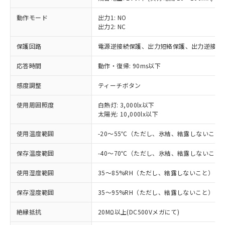
動作モード
出力1: NO
出力2: NC
※1 対応状況
保護回路
電源逆接続保護、出力短絡保護、出力逆接続
対応済み：EU RoHS指令（10物質）の
応答時間
動作・復帰: 90ms以下
非含有に対応した製品が提供可能な商品で
す。
感度調整
ティーチボタン
対応予定：EU RoHS指令（10物質）の非含
ご利用条件
有に対応した製品に切り替える予定のある
使用周囲照度
白熱灯: 3,000lx以下
商品です。
太陽光: 10,000lx以下
対応予定なし：EU RoHS指令（10物質）の
以下の条件をお読みいただき、同意のうえ
非含有に非対応の商品で、対応品を出す予
使用温度範囲
-20～55℃（ただし、氷結、結露しないこと
ご利用ください。
定はありません。
保存温度範囲
-40～70℃（ただし、氷結、結露しないこと
調査・確認中：EU RoHS指令（10物質）の
本サービスは、当社制御機器事業取扱
※1 中国RoHS○×表
非含有の対応状況を調査中または確認中の
商品の当社在庫状況および標準価格
使用湿度範囲
35～85%RH（ただし、結露しないこと）
商品です。
(税抜)を提供させていただくもので
「○」：最大均質材料含有率が中国RoHSの
非該当品：ライセンス料など無形物で、有
す。
保存湿度範囲
35～95%RH（ただし、結露しないこと）
基準値以下であることを示します。
害物質有無と関係のない商品です。
当社制御機器事業取扱商品の中には、
「×」：最大均質材料含有率が中国RoHSの
仕入先様の事情により、非含有部品として
本サービスの対象外となる商品もある
絶縁抵抗
20MΩ以上(DC500Vメガにて)
基準値を超えていることを示します。
いたものが、含有品と判明した場合などや
当社は、これら貴社製品のうち、外国
ことをご了承ください。