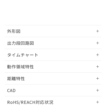
※3 非含有証明書ダウンロード
登録された部品リストについて、当社
および当社の共同利用者が、当社の製
下記の非含有証明書をダウンロードするこ
品・サービスに関するお客様との取
とができます。
合意する
キャンセル
引・商談に必要な範囲で利用すること
をご了承ください。
EU RoHS指令（10物質）の非含有証明書
※当社の共同利用者とは、
"個人情報
51物質の非含有証明書（当社基準）
外形図
の共同利用に関して"
の「1.共同利
※本証明書は発行日時点で非含有を証明す
用者の範囲」に記載されている法人を
情報更新：2025/03/10
るもので、過去に遡って非含有を証明する
指します。
出力段回路図
ものではありません。
また、RoHS指令のフタル酸エステル類４
情報更新：2025/03/10
タイムチャート
物質の対応では、対応完了までの期間は出
荷製品に未対応品が混在することから備考
情報更新：2025/03/10
欄に対応日を記載しておりました。
動作領域特性
既に当社にて対応品への在庫切替を完了
していることから、特段のことがない限
情報更新：2025/03/10
距離特性
り、2022年1月12日より割愛しておりま
す。
情報更新：2025/03/10
CAD
ビーム径-距離特性
ログイン/会員登録いただくと、CADデータをダウンロー
RoHS/REACH対応状況
ドすることができます。