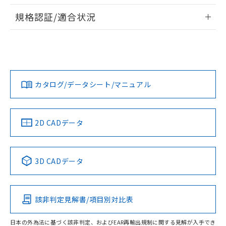
情報更新：2026/7/29
規格認証/適合状況
ログイン/会員登録
EU RoHS
注意事項・凡例
UL認証
CSA認証
CEマーキング
Yes
Yes
Yes
対応状況
対応予定月
※1
※2
ダウンロードデータをご利用いただく前に、以下を必ずお読
みください。
カタログ/データシート/マニュアル
対応済み
ソフトウェアの使用条件
LR型式承認
DNV型式承認
BV型式承認
KR型式承
（イギリス
（ノルウェー
（フランス
（韓国
船舶規格）
船舶規格）
船舶規格）
船舶規格
中国 RoHS
注意事項・凡例
2D CADデータ
No
No
No
No
中国 RoHS表
※1 ※2
3D CADデータ
この製品の規格認証/適合状況ページへ
Pb
Hg
Cd
Cr(VI)
その他の認証はこちらのページからご検索ください
該非判定見解書/項目別対比表
X
O
O
O
日本の外為法に基づく該非判定、およびEAR再輸出規制に関する見解が入手でき