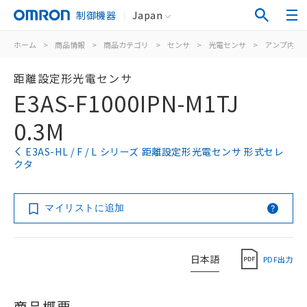
制御機器
Japan
ホーム
>
商品情報
>
商品カテゴリ
>
センサ
>
光電センサ
>
アンプ内蔵
距離設定形光電センサ
E3AS-F1000IPN-M1TJ
0.3M
E3AS-HL / F / L シリーズ 距離設定形光電センサ 形式セレ
クタ
マイリストに追加
日本語
PDF出力
商品概要