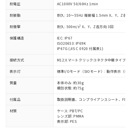
「－」：未確認です。当社販売部門へお問
むを得ず変更することがあります。
為替および外国貿易法に定める商品
耐電圧
AC1000V 50/60Hz 1min
在庫状況および標準価格照会結果は、
い合わせください。
（以下｢規制貨物等」という）を輸出
記載している更新日時点での社内デー
*EU RoHS指令（10物質）：
または国外への提供する場合は、日本
耐振動
耐久: 10～55Hz 複振幅 1.5mm X、Y、Z各方
記
タに基づき作成されるものであり、閲
説明
鉛(Pb) 1000ppm以下、 水銀(Hg) 1000ppm以下、 カド
*中国RoHS10物質の基準値 (GB/T26572)：
国政府の輸出許可(または役務取引許
号
覧された時点での実際の在庫および標
ミウム(Cd) 100ppm以下、
Pb(鉛) :1000ppm、 Hg(水銀) : 1000ppm、 Cd(カドミウ
2
耐衝撃
耐久: 500m/s
X、Y、Z各方向 3回
可)を取得するなどの必要な手続きを
六価クロム(Cr(Ⅵ)) 1000ppm以下、ポリ臭化ビフェニル
ム) : 100ppm、
準価格とは異なる場合があることをご
類(PBB) 1000ppm以下、ポリ臭化ジフェニルエーテル類
Cr(Ⅵ)(六価クロム) : 1000ppm、 PBBs(ポリ臭化ビフェ
とります。
了承ください。
(PBDE) 1000ppm以下、フタル酸ビス(2-エチルヘキシ
○
一定数以上の在庫あり
ニル類) : 1000ppm、 PBDEs(ポリ臭化ジフェニルエーテ
保護構造
IEC: IP67
当社は規制貨物を破棄する場合は、完
ル) (DEHP)(別名：DOP) 1000ppm以下、フタル酸ブチ
正式な納期状況および標準価格はお客
ル類) : 1000ppm、
ISO20653: IP69K
ルベンジル（BBP） 1000ppm以下、フタル酸ジブチル
全に破砕するなど、違法に輸出されな
DBP(フタル酸ジブチル) : 1000ppm、 DIBP(フタル酸ジ
様のお取引先、またはお客様担当のオ
IP67G (JIS C 0920 付属表1)
（DBP） 1000ppm以下、フタル酸ジイソブチル
イソブチル) : 1000ppm、 BBP(フタル酸ブチルベンジ
△
一定数には満たないが在庫あり
いよう必要な手段を講じます。
ムロン制御機器販売店・当社販売員に
(DIBP) 1000ppm以下
ル) : 1000ppm、
当社は貴社製品を、核兵器、ミサイ
但し、RoHS指令で産業用監視および制御機器に対する
DEHP(フタル酸ビス(2-エチルヘキシル)) : 1000ppm
ご相談ください。
接続方式
M12スマートクリックコネクタ中継タイプ (コー
適用除外項目は除く。
ル、化学兵器、生物兵器またはその他
－
在庫なし(最新の在庫状況につ
オムロン制御機器販売店や当社販売拠
フタル酸エステル類の４物質については閾値を超える意
武器並びにこれらの製造装置等に一切
いては、お客様のお取引先、ま
表示灯
図的な使用がないことを確認しています。
標準I/Oモード（SIOモード）: 動作表示（
点は「
販売ネットワーク
」をご確認
※2 環境保護使用期限
使用いたしません。
たはお客様担当のオムロン制御
ください。
当社は、貴社製品を第三者に販売する
質量
本体のみ: 約30g
機器販売店・当社販売員にご確
在庫状況および標準価格結果を当社の
※2 対応予定月
「ｅ」：有害物質（10物質）のすべてが基
梱包状態: 約75g
場合は、上記1、2および3の内容を当
認ください)
事前の承諾なく第三者に漏洩または開
準値以下であることを示します。
該第三者に通知します。また当社は、
示しないようお願いします。
付属品
取扱説明書、コンプライアンスシート、FDA
部品在庫の切り替え状況などにより、予定
「10」：通常の使用状況下において有害物
販売先および販売に係わる関係者が違
マイパーツ機能（部品リスト作成サー
空
受注生産機種、また在庫状況の
月が前後することがあります。
質が外部に漏えいし、環境に深刻な影響を
法に輸出するおそれがある場合は、取
ビス）をご利用いただくには、I-Web
白
情報を公開していない機種
材質
ケース: PBT/PC
及ぼさない年数を意味します。
り引きをいたしません。
メンバーズにご登録されている必要が
レンズ部: PMMA
「－」：未確認です。当社販売部門へお問
あります。
表示部: PES
い合わせください。
お客様が当ウェブサイト上で当社にご