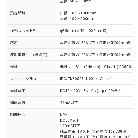
黒紙: 50～500mm
設定距離
白紙: 100～1000mm
黒紙: 100～500mm
投光スポット径
φ95mm (距離: 1000mm時)
応差
設定距離の15%以下（設定距離200mm以上
反射率特性(白黒誤差)
設定距離の10%以下（設定距離200mm以上
光源
赤外レーザー (940 nm)、Class1 (IEC60825-1:
レーザークラス
IEC/EN60825-1:2014: Class 1
電源電圧
DC10～30V リップル(p-p)10%含む
消費電流
30mA以下
制御出力
NPN
DC30V以下
100mA以下
残留電圧: 1V以下 (負荷電流 10mA未満)
残留電圧: 2V以下 (負荷電流 10～100mA)