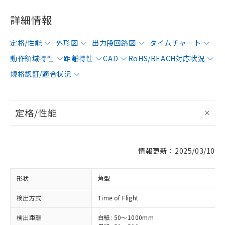
詳細情報
定格/性能
外形図
出力段回路図
タイムチャート
動作領域特性
距離特性
CAD
RoHS/REACH対応状況
規格認証/適合状況
定格/性能
情報更新：2025/03/10
形状
角型
検出方式
Time of Flight
検出距離
白紙: 50～1000mm