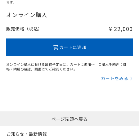
ます。
"対応済み"や非含有の記載がされた商品であっても、流通
在庫等で未対応品が混在する可能性があります。
オンライン購入
非含有品が必要な際は、弊社営業部門もしくは販売店へお
問い合わせください。
¥ 22,000
販売価格（税込）
この製品のRoHS/REACH対応状況ページへ
カートに追加
オンライン購入における出荷予定日は、カートに追加～「ご購入手続き：価
格・納期の確認」画面にてご確認ください。
カートをみる
ページ先頭へ戻る
お知らせ・最新情報