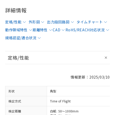
詳細情報
定格/性能
外形図
出力段回路図
タイムチャート
動作領域特性
距離特性
CAD
RoHS/REACH対応状況
規格認証/適合状況
定格/性能
情報更新：2025/03/10
形状
角型
検出方式
Time of Flight
検出距離
白紙: 50～1000mm