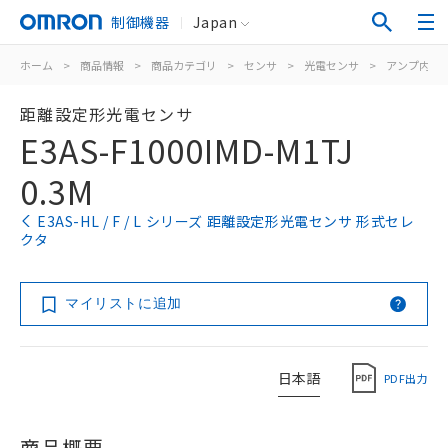
制御機器
Japan
ホーム
>
商品情報
>
商品カテゴリ
>
センサ
>
光電センサ
>
アンプ内蔵
距離設定形光電センサ
E3AS-F1000IMD-M1TJ
0.3M
E3AS-HL / F / L シリーズ 距離設定形光電センサ 形式セレ
クタ
マイリストに追加
日本語
PDF出力
商品概要