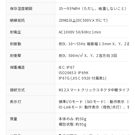
当社制御機器事業取扱商品の中には、
「×」：最大均質材料含有率が中国RoHSの
仕入先様の事情により、非含有部品として
保存湿度範囲
35～95%RH（ただし、結露しないこと）
本サービスの対象外となる商品もある
基準値を超えていることを示します。
いたものが、含有品と判明した場合などや
当社は、これら貴社製品のうち、外国
ことをご了承ください。
「－」：未確認です。当社販売部門へお問
むを得ず変更することがあります。
為替および外国貿易法に定める商品
絶縁抵抗
20MΩ以上(DC500Vメガにて)
在庫状況および標準価格照会結果は、
い合わせください。
（以下｢規制貨物等」という）を輸出
記載している更新日時点での社内デー
*EU RoHS指令（10物質）：
耐電圧
AC1000V 50/60Hz 1min
または国外への提供する場合は、日本
記
タに基づき作成されるものであり、閲
説明
鉛(Pb) 1000ppm以下、 水銀(Hg) 1000ppm以下、 カド
*中国RoHS10物質の基準値 (GB/T26572)：
国政府の輸出許可(または役務取引許
号
覧された時点での実際の在庫および標
ミウム(Cd) 100ppm以下、
Pb(鉛) :1000ppm、 Hg(水銀) : 1000ppm、 Cd(カドミウ
耐振動
耐久: 10～55Hz 複振幅 1.5mm X、Y、Z各方
可)を取得するなどの必要な手続きを
六価クロム(Cr(Ⅵ)) 1000ppm以下、ポリ臭化ビフェニル
ム) : 100ppm、
準価格とは異なる場合があることをご
類(PBB) 1000ppm以下、ポリ臭化ジフェニルエーテル類
Cr(Ⅵ)(六価クロム) : 1000ppm、 PBBs(ポリ臭化ビフェ
とります。
了承ください。
(PBDE) 1000ppm以下、フタル酸ビス(2-エチルヘキシ
○
一定数以上の在庫あり
ニル類) : 1000ppm、 PBDEs(ポリ臭化ジフェニルエーテ
2
耐衝撃
耐久: 500m/s
X、Y、Z各方向 3回
当社は規制貨物を破棄する場合は、完
ル) (DEHP)(別名：DOP) 1000ppm以下、フタル酸ブチ
正式な納期状況および標準価格はお客
ル類) : 1000ppm、
ルベンジル（BBP） 1000ppm以下、フタル酸ジブチル
全に破砕するなど、違法に輸出されな
DBP(フタル酸ジブチル) : 1000ppm、 DIBP(フタル酸ジ
様のお取引先、またはお客様担当のオ
保護構造
IEC: IP67
（DBP） 1000ppm以下、フタル酸ジイソブチル
イソブチル) : 1000ppm、 BBP(フタル酸ブチルベンジ
△
一定数には満たないが在庫あり
いよう必要な手段を講じます。
ムロン制御機器販売店・当社販売員に
(DIBP) 1000ppm以下
ISO20653: IP69K
ル) : 1000ppm、
当社は貴社製品を、核兵器、ミサイ
但し、RoHS指令で産業用監視および制御機器に対する
DEHP(フタル酸ビス(2-エチルヘキシル)) : 1000ppm
IP67G (JIS C 0920 付属表1)
ご相談ください。
適用除外項目は除く。
ル、化学兵器、生物兵器またはその他
－
在庫なし(最新の在庫状況につ
オムロン制御機器販売店や当社販売拠
フタル酸エステル類の４物質については閾値を超える意
武器並びにこれらの製造装置等に一切
接続方式
M12スマートクリックコネクタ中継タイプ (コー
いては、お客様のお取引先、ま
図的な使用がないことを確認しています。
点は「
販売ネットワーク
」をご確認
※2 環境保護使用期限
使用いたしません。
たはお客様担当のオムロン制御
ください。
表示灯
標準I/Oモード（SIOモード）: 動作表示（
当社は、貴社製品を第三者に販売する
機器販売店・当社販売員にご確
在庫状況および標準価格結果を当社の
※2 対応予定月
IO-Linkモード: 動作表示（橙色/点灯）、
「ｅ」：有害物質（10物質）のすべてが基
場合は、上記1、2および3の内容を当
認ください)
事前の承諾なく第三者に漏洩または開
準値以下であることを示します。
該第三者に通知します。また当社は、
示しないようお願いします。
質量
本体のみ: 約50g
部品在庫の切り替え状況などにより、予定
「10」：通常の使用状況下において有害物
販売先および販売に係わる関係者が違
マイパーツ機能（部品リスト作成サー
空
受注生産機種、また在庫状況の
梱包状態: 約95g
月が前後することがあります。
質が外部に漏えいし、環境に深刻な影響を
法に輸出するおそれがある場合は、取
ビス）をご利用いただくには、I-Web
白
情報を公開していない機種
及ぼさない年数を意味します。
り引きをいたしません。