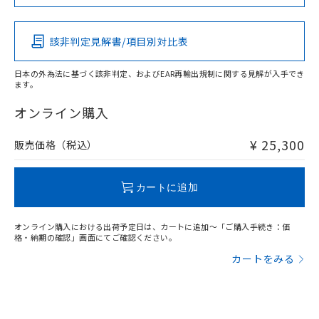
この製品の規格認証/適合状況ページへ
Pb
Hg
Cd
Cr(VI)
その他の認証はこちらのページからご検索ください
該非判定見解書/項目別対比表
X
O
O
O
日本の外為法に基づく該非判定、およびEAR再輸出規制に関する見解が入手でき
ます。
"対応済み"や非含有の記載がされた商品であっても、流通
在庫等で未対応品が混在する可能性があります。
オンライン購入
非含有品が必要な際は、弊社営業部門もしくは販売店へお
問い合わせください。
¥ 25,300
販売価格（税込）
この製品のRoHS/REACH対応状況ページへ
カートに追加
オンライン購入における出荷予定日は、カートに追加～「ご購入手続き：価
格・納期の確認」画面にてご確認ください。
カートをみる