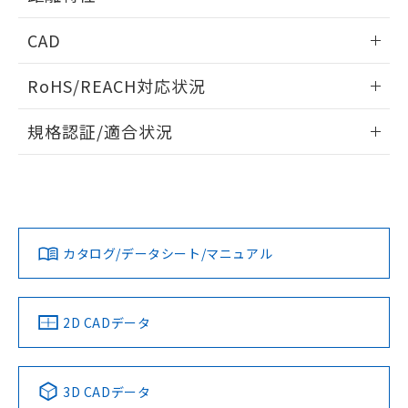
情報更新：2025/03/10
CAD
ビーム径-距離特性
ログイン/会員登録いただくと、CADデータをダウンロー
RoHS/REACH対応状況
ドすることができます。
情報更新：2026/7/29
規格認証/適合状況
ログイン/会員登録
EU RoHS
注意事項・凡例
UL認証
CSA認証
CEマーキング
Yes
Yes
Yes
対応状況
対応予定月
※1
※2
ダウンロードデータをご利用いただく前に、以下を必ずお読
みください。
カタログ/データシート/マニュアル
対応済み
ソフトウェアの使用条件
LR型式承認
DNV型式承認
BV型式承認
KR型式承
（イギリス
（ノルウェー
（フランス
（韓国
船舶規格）
船舶規格）
船舶規格）
船舶規格
中国 RoHS
注意事項・凡例
2D CADデータ
No
No
No
No
中国 RoHS表
※1 ※2
3D CADデータ