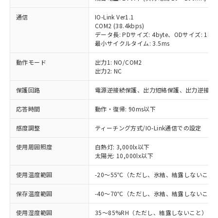
通信
IO-Link Ver1.1
COM2 (38.4kbps)
データ長: PDサイズ: 4byte、ODサイズ: 1byte (M
最小サイクルタイム: 3.5ms
動作モード
出力1: NO/COM2
※1 対応状況
出力2: NC
対応済み：EU RoHS指令（10物質）の
保護回路
電源逆接続保護、出力短絡保護、出力逆接続
非含有に対応した製品が提供可能な商品で
す。
応答時間
動作・復帰: 90ms以下
対応予定：EU RoHS指令（10物質）の非含
ご利用条件
有に対応した製品に切り替える予定のある
感度調整
ティーチング方式/IO-Link通信での設定
商品です。
対応予定なし：EU RoHS指令（10物質）の
使用周囲照度
白熱灯: 3,000lx以下
以下の条件をお読みいただき、同意のうえ
非含有に非対応の商品で、対応品を出す予
太陽光: 10,000lx以下
ご利用ください。
定はありません。
使用温度範囲
-20～55℃（ただし、氷結、結露しないこと
調査・確認中：EU RoHS指令（10物質）の
本サービスは、当社制御機器事業取扱
※1 中国RoHS○×表
非含有の対応状況を調査中または確認中の
商品の当社在庫状況および標準価格
保存温度範囲
-40～70℃（ただし、氷結、結露しないこと
商品です。
(税抜)を提供させていただくもので
「○」：最大均質材料含有率が中国RoHSの
非該当品：ライセンス料など無形物で、有
す。
使用湿度範囲
35～85%RH（ただし、結露しないこと）
基準値以下であることを示します。
害物質有無と関係のない商品です。