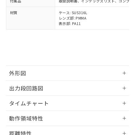
メンバーズにご登録されている必要が
付属品
取扱説明書、インデックスリスト、コンプライ
「－」：未確認です。当社販売部門へお問
あります。
い合わせください。
材質
ケース: SUS316L
お客様が当ウェブサイト上で当社にご
※3 非含有証明書ダウンロード
レンズ部: PMMA
登録された部品リストについて、当社
表示部: PA11
および当社の共同利用者が、当社の製
下記の非含有証明書をダウンロードするこ
品・サービスに関するお客様との取
とができます。
合意する
キャンセル
引・商談に必要な範囲で利用すること
をご了承ください。
EU RoHS指令（10物質）の非含有証明書
※当社の共同利用者とは、
"個人情報
51物質の非含有証明書（当社基準）
の共同利用に関して"
の「1.共同利
※本証明書は発行日時点で非含有を証明す
用者の範囲」に記載されている法人を
るもので、過去に遡って非含有を証明する
指します。
外形図
ものではありません。
また、RoHS指令のフタル酸エステル類４
情報更新：2025/03/10
物質の対応では、対応完了までの期間は出
出力段回路図
荷製品に未対応品が混在することから備考
情報更新：2025/03/10
欄に対応日を記載しておりました。
タイムチャート
既に当社にて対応品への在庫切替を完了
していることから、特段のことがない限
情報更新：2025/03/10
動作領域特性
り、2022年1月12日より割愛しておりま
す。
情報更新：2025/03/10
距離特性