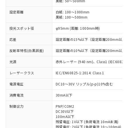
黒紙: 50～500mm
設定距離
白紙: 100～1000mm
黒紙: 100～500mm
投光スポット径
φ95mm (距離: 1000mm時)
応差
設定距離の15%以下（設定距離200mm以上
反射率特性(白黒誤差)
設定距離の10%以下（設定距離200mm以上
光源
赤外レーザー (940 nm)、Class1 (IEC60825-1:
レーザークラス
IEC/EN60825-1:2014: Class 1
電源電圧
DC10～30V リップル(p-p)10%含む
消費電流
30mA以下
制御出力
PNP/COM2
DC30V以下
100mA以下
残留電圧: 1V以下 (負荷電流 10mA未満)
残留電圧: 2V以下 (負荷電流 10～100mA)