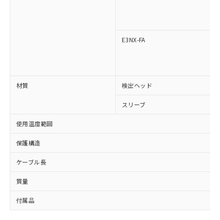
対応済み：EU RoHS指令（10物質）の
非含有に対応した製品が提供可能な商品で
す。
対応予定：EU RoHS指令（10物質）の非含
E3NX-FA
ご利用条件
有に対応した製品に切り替える予定のある
商品です。
対応予定なし：EU RoHS指令（10物質）の
以下の条件をお読みいただき、同意のうえ
非含有に非対応の商品で、対応品を出す予
材質
検出ヘッド
ご利用ください。
定はありません。
調査・確認中：EU RoHS指令（10物質）の
本サービスは、当社制御機器事業取扱
スリーブ
※1 中国RoHS○×表
非含有の対応状況を調査中または確認中の
商品の当社在庫状況および標準価格
商品です。
使用温度範囲
(税抜)を提供させていただくもので
「○」：最大均質材料含有率が中国RoHSの
非該当品：ライセンス料など無形物で、有
す。
基準値以下であることを示します。
害物質有無と関係のない商品です。
保護構造
当社制御機器事業取扱商品の中には、
「×」：最大均質材料含有率が中国RoHSの
仕入先様の事情により、非含有部品として
本サービスの対象外となる商品もある
基準値を超えていることを示します。
いたものが、含有品と判明した場合などや
ケーブル長
当社は、これら貴社製品のうち、外国
ことをご了承ください。
「－」：未確認です。当社販売部門へお問
むを得ず変更することがあります。
為替および外国貿易法に定める商品
在庫状況および標準価格照会結果は、
い合わせください。
質量
（以下｢規制貨物等」という）を輸出
記載している更新日時点での社内デー
*EU RoHS指令（10物質）：
または国外への提供する場合は、日本
記
タに基づき作成されるものであり、閲
説明
付属品
鉛(Pb) 1000ppm以下、 水銀(Hg) 1000ppm以下、 カド
*中国RoHS10物質の基準値 (GB/T26572)：
国政府の輸出許可(または役務取引許
号
覧された時点での実際の在庫および標
ミウム(Cd) 100ppm以下、
Pb(鉛) :1000ppm、 Hg(水銀) : 1000ppm、 Cd(カドミウ
可)を取得するなどの必要な手続きを
六価クロム(Cr(Ⅵ)) 1000ppm以下、ポリ臭化ビフェニル
ム) : 100ppm、
準価格とは異なる場合があることをご