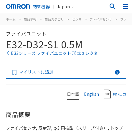
制御機器
Japan
ホーム
>
商品情報
>
商品カテゴリ
>
センサ
>
ファイバセンサ
>
ファイ
ファイバユニット
E32-D32-S1 0.5M
E32シリーズ ファイバユニット 形式セレクタ
マイリストに追加
日本語
English
PDF出力
商品概要
ファイバセンサ, 反射形, φ3 円柱型（スリーブ付き）, トップ