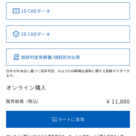
EU RoHS指令（10物質）の非含有証明書
※当社の共同利用者とは、
"個人情報
51物質の非含有証明書（当社基準）
の共同利用に関して"
の「1.共同利
中国 RoHS
注意事項・凡例
2D CADデータ
※本証明書は発行日時点で非含有を証明す
用者の範囲」に記載されている法人を
るもので、過去に遡って非含有を証明する
指します。
ものではありません。
中国 RoHS表
※1 ※2
また、RoHS指令のフタル酸エステル類４
3D CADデータ
物質の対応では、対応完了までの期間は出
Pb
Hg
Cd
Cr(VI)
荷製品に未対応品が混在することから備考
欄に対応日を記載しておりました。
該非判定見解書/項目別対比表
既に当社にて対応品への在庫切替を完了
X
O
O
O
していることから、特段のことがない限
り、2022年1月12日より割愛しておりま
日本の外為法に基づく該非判定、およびEAR再輸出規制に関する見解が入手でき
ます。
す。
"対応済み"や非含有の記載がされた商品であっても、流通
在庫等で未対応品が混在する可能性があります。
オンライン購入
非含有品が必要な際は、弊社営業部門もしくは販売店へお
問い合わせください。
¥ 11,880
販売価格（税込）
この製品のRoHS/REACH対応状況ページへ
カートに追加