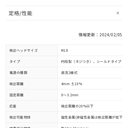
定格/性能
情報更新：2024/02/05
検出ヘッドサイズ
M18
タイプ
円柱型（ネジつき）、シールドタイプ
電源の種類
直流2線式
検出距離
4mm ±10%
設定距離
0～3.2mm
応差
検出距離の20%以下
検出可能物体
磁性金属(非磁性金属は検出距離が低下しま