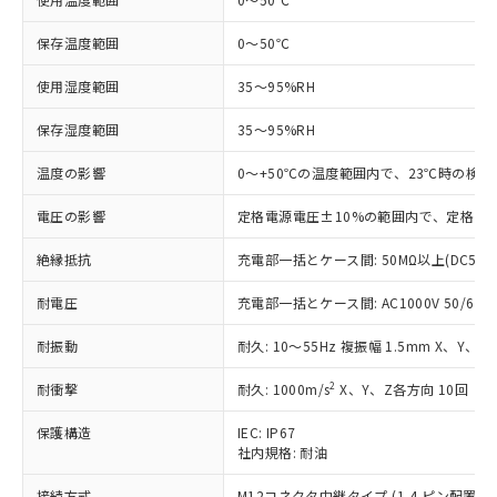
非含有に対応した製品が提供可能な商品で
す。
保存温度範囲
0～50℃
対応予定：EU RoHS指令（10物質）の非含
ご利用条件
使用湿度範囲
35～95%RH
有に対応した製品に切り替える予定のある
商品です。
保存湿度範囲
35～95%RH
対応予定なし：EU RoHS指令（10物質）の
以下の条件をお読みいただき、同意のうえ
非含有に非対応の商品で、対応品を出す予
温度の影響
0～+50℃の温度範囲内で、23℃時の検出
ご利用ください。
定はありません。
調査・確認中：EU RoHS指令（10物質）の
本サービスは、当社制御機器事業取扱
電圧の影響
定格電源電圧±10%の範囲内で、定格電源
※1 中国RoHS○×表
非含有の対応状況を調査中または確認中の
商品の当社在庫状況および標準価格
商品です。
絶縁抵抗
充電部一括とケース間: 50MΩ以上(DC500
(税抜)を提供させていただくもので
「○」：最大均質材料含有率が中国RoHSの
非該当品：ライセンス料など無形物で、有
す。
基準値以下であることを示します。
害物質有無と関係のない商品です。
耐電圧
充電部一括とケース間: AC1000V 50/60Hz
当社制御機器事業取扱商品の中には、
「×」：最大均質材料含有率が中国RoHSの
仕入先様の事情により、非含有部品として
本サービスの対象外となる商品もある
基準値を超えていることを示します。
いたものが、含有品と判明した場合などや
耐振動
耐久: 10～55Hz 複振幅 1.5mm X、Y、Z
当社は、これら貴社製品のうち、外国
ことをご了承ください。
「－」：未確認です。当社販売部門へお問
むを得ず変更することがあります。
為替および外国貿易法に定める商品
在庫状況および標準価格照会結果は、
い合わせください。
2
耐衝撃
耐久: 1000m/s
X、Y、Z各方向 10回
（以下｢規制貨物等」という）を輸出
記載している更新日時点での社内デー
*EU RoHS指令（10物質）：
または国外への提供する場合は、日本
記
タに基づき作成されるものであり、閲
説明
鉛(Pb) 1000ppm以下、 水銀(Hg) 1000ppm以下、 カド
保護構造
IEC: IP67
*中国RoHS10物質の基準値 (GB/T26572)：
国政府の輸出許可(または役務取引許
号
覧された時点での実際の在庫および標
ミウム(Cd) 100ppm以下、
Pb(鉛) :1000ppm、 Hg(水銀) : 1000ppm、 Cd(カドミウ
社内規格: 耐油
可)を取得するなどの必要な手続きを
六価クロム(Cr(Ⅵ)) 1000ppm以下、ポリ臭化ビフェニル
ム) : 100ppm、
準価格とは異なる場合があることをご
類(PBB) 1000ppm以下、ポリ臭化ジフェニルエーテル類
Cr(Ⅵ)(六価クロム) : 1000ppm、 PBBs(ポリ臭化ビフェ
とります。
了承ください。
接続方式
M12コネクタ中継タイプ (1-4 ピン配置) (0