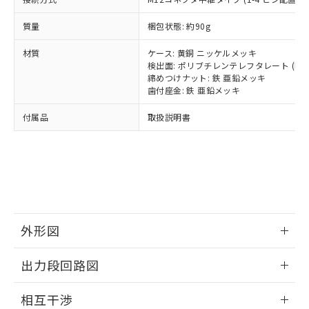
(PBDE) 1000ppm以下、フタル酸ビス(2-エチルヘキシ
○
一定数以上の在庫あり
ニル類) : 1000ppm、 PBDEs(ポリ臭化ジフェニルエーテ
当社は規制貨物を破棄する場合は、完
ル) (DEHP)(別名：DOP) 1000ppm以下、フタル酸ブチ
正式な納期状況および標準価格はお客
ル類) : 1000ppm、
ルベンジル（BBP） 1000ppm以下、フタル酸ジブチル
全に破砕するなど、違法に輸出されな
DBP(フタル酸ジブチル) : 1000ppm、 DIBP(フタル酸ジ
質量
梱包状態: 約90g
様のお取引先、またはお客様担当のオ
（DBP） 1000ppm以下、フタル酸ジイソブチル
イソブチル) : 1000ppm、 BBP(フタル酸ブチルベンジ
△
一定数には満たないが在庫あり
いよう必要な手段を講じます。
ムロン制御機器販売店・当社販売員に
(DIBP) 1000ppm以下
ル) : 1000ppm、
当社は貴社製品を、核兵器、ミサイ
但し、RoHS指令で産業用監視および制御機器に対する
材質
ケース: 黄銅 ニッケルメッキ
DEHP(フタル酸ビス(2-エチルヘキシル)) : 1000ppm
ご相談ください。
適用除外項目は除く。
検出面: ポリブチレンテレフタレート (PBT
ル、化学兵器、生物兵器またはその他
－
在庫なし(最新の在庫状況につ
オムロン制御機器販売店や当社販売拠
フタル酸エステル類の４物質については閾値を超える意
締めつけナット: 鉄 亜鉛メッキ
武器並びにこれらの製造装置等に一切
いては、お客様のお取引先、ま
図的な使用がないことを確認しています。
点は「
販売ネットワーク
」をご確認
歯付座金: 鉄 亜鉛メッキ
※2 環境保護使用期限
使用いたしません。
たはお客様担当のオムロン制御
ください。
当社は、貴社製品を第三者に販売する
機器販売店・当社販売員にご確
在庫状況および標準価格結果を当社の
付属品
取扱説明書
※2 対応予定月
「ｅ」：有害物質（10物質）のすべてが基
場合は、上記1、2および3の内容を当
認ください)
事前の承諾なく第三者に漏洩または開
準値以下であることを示します。
該第三者に通知します。また当社は、
示しないようお願いします。
部品在庫の切り替え状況などにより、予定
「10」：通常の使用状況下において有害物
販売先および販売に係わる関係者が違
マイパーツ機能（部品リスト作成サー
空
受注生産機種、また在庫状況の
月が前後することがあります。
質が外部に漏えいし、環境に深刻な影響を
法に輸出するおそれがある場合は、取
ビス）をご利用いただくには、I-Web
白
情報を公開していない機種
及ぼさない年数を意味します。
り引きをいたしません。
メンバーズにご登録されている必要が
「－」：未確認です。当社販売部門へお問
あります。
い合わせください。
お客様が当ウェブサイト上で当社にご
※3 非含有証明書ダウンロード
外形図
登録された部品リストについて、当社
および当社の共同利用者が、当社の製
下記の非含有証明書をダウンロードするこ
情報更新：2024/02/05
品・サービスに関するお客様との取
出力段回路図
とができます。
合意する
キャンセル
引・商談に必要な範囲で利用すること
外形図
をご了承ください。
情報更新：2024/02/05
相互干渉
EU RoHS指令（10物質）の非含有証明書
※当社の共同利用者とは、
"個人情報