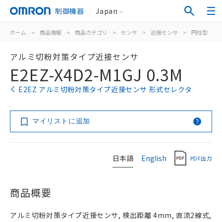
制御機器
Japan
ホーム
>
商品情報
>
商品カテゴリ
>
センサ
>
近接センサ
>
円柱型
>
アルミ切粉対策タイプ近接センサ
E2EZ-X4D2-M1GJ 0.3M
E2EZ アルミ切粉対策タイプ近接センサ 形式セレクタ
マイリストに追加
日本語
English
PDF出力
商品概要
アルミ切粉対策タイプ近接センサ, 検出距離 4mm, 直流2線式,