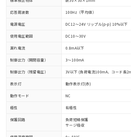
標準検出物体
鉄30×30×1mm
応答周波数
100Hz（平均値）
電源電圧
DC12～24V リップル(p-p) 10%以下
使用電圧範囲
DC10～30V
漏れ電流
0.8mA以下
制御出力（開閉容量）
3～100mA
制御出力（残留電圧）
3V以下 (負荷電流100mA、コード長2m時
表示灯
動作表示灯(赤)
動作モード
NC
極性
有極性
保護回路
負荷短絡保護
※1 対応状況
サージ吸収
対応済み：EU RoHS指令（10物質）の
使用温度範囲
0～50℃