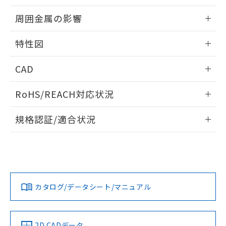
51物質の非含有証明書（当社基準）
の共同利用に関して"
の「1.共同利
出力段回路図
情報更新：2024/02/05
※本証明書は発行日時点で非含有を証明す
周囲金属の影響
用者の範囲」に記載されている法人を
るもので、過去に遡って非含有を証明する
指します。
相互干渉
ものではありません。
情報更新：2024/02/05
特性図
また、RoHS指令のフタル酸エステル類４
物質の対応では、対応完了までの期間は出
周囲金属の影響
情報更新：2024/02/05
荷製品に未対応品が混在することから備考
CAD
欄に対応日を記載しておりました。
検出物体の大きさと材質による影響
ログイン/会員登録いただくと、CADデータをダウンロー
既に当社にて対応品への在庫切替を完了
RoHS/REACH対応状況
ドすることができます。
していることから、特段のことがない限
A: 40mm以上、B: 50mm以上
り、2022年1月12日より割愛しておりま
情報更新：2026/7/29
規格認証/適合状況
す。
鉄材
ログイン/会員登録
EU RoHS
注意事項・凡例
タイムチャート
l: 0mm以上、φd: 18mm以上、D: 0mm以上、m: 16mm以
UL認証
CSA認証
CEマーキング
上、n: 27mm以上
アルミ材
No
No
Yes
対応状況
対応予定月
※1
※2
l: 5mm以上、φd: 40mm以上、D: 5mm以上、m: 16mm以
ダウンロードデータをご利用いただく前に、以下を必ずお読
上、n: 54mm以上
みください。
カタログ/データシート/マニュアル
対応済み
ソフトウェアの使用条件
LR型式承認
DNV型式承認
BV型式承認
KR型式承
（イギリス
（ノルウェー
（フランス
（韓国
船舶規格）
船舶規格）
船舶規格）
船舶規格
中国 RoHS
注意事項・凡例
2D CADデータ