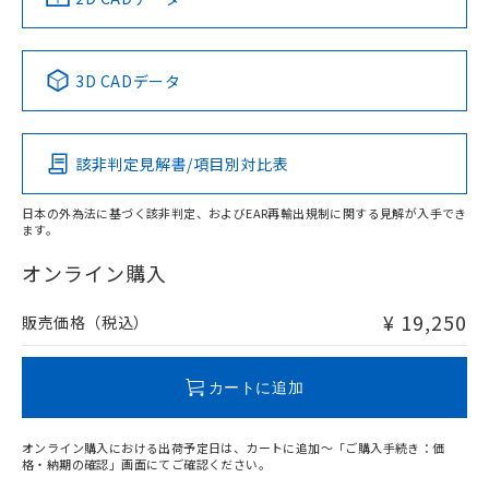
No
No
No
No
中国 RoHS表
※1 ※2
3D CADデータ
この製品の規格認証/適合状況ページへ
Pb
Hg
Cd
Cr(VI)
その他の認証はこちらのページからご検索ください
該非判定見解書/項目別対比表
検出領域
X
O
O
O
日本の外為法に基づく該非判定、およびEAR再輸出規制に関する見解が入手でき
ます。
"対応済み"や非含有の記載がされた商品であっても、流通
在庫等で未対応品が混在する可能性があります。
オンライン購入
非含有品が必要な際は、弊社営業部門もしくは販売店へお
問い合わせください。
¥ 19,250
販売価格（税込）
この製品のRoHS/REACH対応状況ページへ
カートに追加
オンライン購入における出荷予定日は、カートに追加～「ご購入手続き：価
格・納期の確認」画面にてご確認ください。