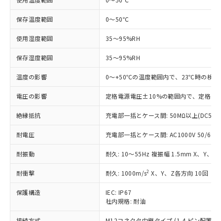
非含有に対応した製品が提供可能な商品で
す。
保存温度範囲
0～50℃
対応予定：EU RoHS指令（10物質）の非含
ご利用条件
使用湿度範囲
35～95%RH
有に対応した製品に切り替える予定のある
商品です。
保存湿度範囲
35～95%RH
対応予定なし：EU RoHS指令（10物質）の
以下の条件をお読みいただき、同意のうえ
非含有に非対応の商品で、対応品を出す予
温度の影響
0～+50℃の温度範囲内で、23℃時の検出
ご利用ください。
定はありません。
調査・確認中：EU RoHS指令（10物質）の
本サービスは、当社制御機器事業取扱
電圧の影響
定格電源電圧±10%の範囲内で、定格電源
※1 中国RoHS○×表
非含有の対応状況を調査中または確認中の
商品の当社在庫状況および標準価格
商品です。
絶縁抵抗
充電部一括とケース間: 50MΩ以上(DC500
(税抜)を提供させていただくもので
「○」：最大均質材料含有率が中国RoHSの
非該当品：ライセンス料など無形物で、有
す。
基準値以下であることを示します。
害物質有無と関係のない商品です。
耐電圧
充電部一括とケース間: AC1000V 50/60Hz
当社制御機器事業取扱商品の中には、
「×」：最大均質材料含有率が中国RoHSの
仕入先様の事情により、非含有部品として
本サービスの対象外となる商品もある
基準値を超えていることを示します。
いたものが、含有品と判明した場合などや
耐振動
耐久: 10～55Hz 複振幅 1.5mm X、Y、Z
当社は、これら貴社製品のうち、外国
ことをご了承ください。
「－」：未確認です。当社販売部門へお問
むを得ず変更することがあります。
為替および外国貿易法に定める商品
在庫状況および標準価格照会結果は、
い合わせください。
2
耐衝撃
耐久: 1000m/s
X、Y、Z各方向 10回
（以下｢規制貨物等」という）を輸出
記載している更新日時点での社内デー
*EU RoHS指令（10物質）：
または国外への提供する場合は、日本
記
タに基づき作成されるものであり、閲
説明
鉛(Pb) 1000ppm以下、 水銀(Hg) 1000ppm以下、 カド
保護構造
IEC: IP67
*中国RoHS10物質の基準値 (GB/T26572)：
国政府の輸出許可(または役務取引許
号
覧された時点での実際の在庫および標
ミウム(Cd) 100ppm以下、
Pb(鉛) :1000ppm、 Hg(水銀) : 1000ppm、 Cd(カドミウ
社内規格: 耐油
可)を取得するなどの必要な手続きを
六価クロム(Cr(Ⅵ)) 1000ppm以下、ポリ臭化ビフェニル
ム) : 100ppm、
準価格とは異なる場合があることをご
類(PBB) 1000ppm以下、ポリ臭化ジフェニルエーテル類
Cr(Ⅵ)(六価クロム) : 1000ppm、 PBBs(ポリ臭化ビフェ
とります。
了承ください。
接続方式
M12コネクタ中継タイプ (1-4 ピン配置) (0