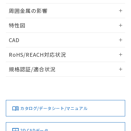
51物質の非含有証明書（当社基準）
の共同利用に関して"
の「1.共同利
出力段回路図
情報更新：2024/02/05
※本証明書は発行日時点で非含有を証明す
周囲金属の影響
用者の範囲」に記載されている法人を
るもので、過去に遡って非含有を証明する
指します。
相互干渉
ものではありません。
情報更新：2024/02/05
特性図
また、RoHS指令のフタル酸エステル類４
物質の対応では、対応完了までの期間は出
周囲金属の影響
情報更新：2024/02/05
荷製品に未対応品が混在することから備考
CAD
欄に対応日を記載しておりました。
検出物体の大きさと材質による影響
ログイン/会員登録いただくと、CADデータをダウンロー
既に当社にて対応品への在庫切替を完了
RoHS/REACH対応状況
ドすることができます。
していることから、特段のことがない限
A: 40mm以上、B: 50mm以上
り、2022年1月12日より割愛しておりま
情報更新：2026/7/29
規格認証/適合状況
す。
鉄材
ログイン/会員登録
EU RoHS
注意事項・凡例
タイムチャート
l: 0mm以上、φd: 18mm以上、D: 0mm以上、m: 16mm以
UL認証
CSA認証
CEマーキング
上、n: 27mm以上
アルミ材
No
No
Yes
対応状況
対応予定月
※1
※2
l: 5mm以上、φd: 40mm以上、D: 5mm以上、m: 16mm以
ダウンロードデータをご利用いただく前に、以下を必ずお読
上、n: 54mm以上
みください。
カタログ/データシート/マニュアル
対応済み
ソフトウェアの使用条件
LR型式承認
DNV型式承認
BV型式承認
KR型式承
（イギリス
（ノルウェー
（フランス
（韓国
船舶規格）
船舶規格）
船舶規格）
船舶規格
中国 RoHS
注意事項・凡例
2D CADデータ