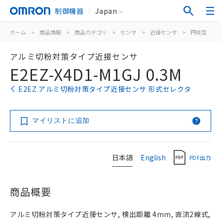
制御機器
Japan
ホーム
>
商品情報
>
商品カテゴリ
>
センサ
>
近接センサ
>
円柱型
>
アルミ切粉対策タイプ近接センサ
E2EZ-X4D1-M1GJ 0.3M
E2EZ アルミ切粉対策タイプ近接センサ 形式セレクタ
マイリストに追加
日本語
English
PDF出力
商品概要
アルミ切粉対策タイプ近接センサ, 検出距離 4mm, 直流2線式,