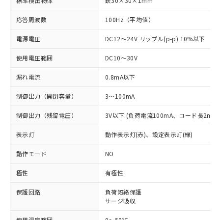
標準検出物体
鉄30×30×1mm
応答周波数
100Hz（平均値）
電源電圧
DC12～24V リップル(p-p) 10%以下
使用電圧範囲
DC10～30V
漏れ電流
0.8mA以下
制御出力（開閉容量）
3～100mA
制御出力（残留電圧）
3V以下 (負荷電流100mA、コード長2m時
表示灯
動作表示灯(赤)、設定表示灯(緑)
動作モード
NO
極性
有極性
保護回路
負荷短絡保護
※1 対応状況
サージ吸収
対応済み：EU RoHS指令（10物質）の
使用温度範囲
0～50℃