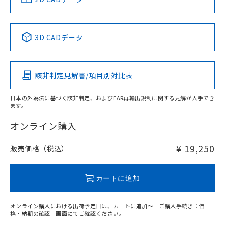
No
No
No
No
中国 RoHS表
※1 ※2
3D CADデータ
この製品の規格認証/適合状況ページへ
Pb
Hg
Cd
Cr(VI)
その他の認証はこちらのページからご検索ください
該非判定見解書/項目別対比表
検出領域
X
O
O
O
日本の外為法に基づく該非判定、およびEAR再輸出規制に関する見解が入手でき
ます。
"対応済み"や非含有の記載がされた商品であっても、流通
在庫等で未対応品が混在する可能性があります。
オンライン購入
非含有品が必要な際は、弊社営業部門もしくは販売店へお
問い合わせください。
¥ 19,250
販売価格（税込）
この製品のRoHS/REACH対応状況ページへ
カートに追加
オンライン購入における出荷予定日は、カートに追加～「ご購入手続き：価
格・納期の確認」画面にてご確認ください。