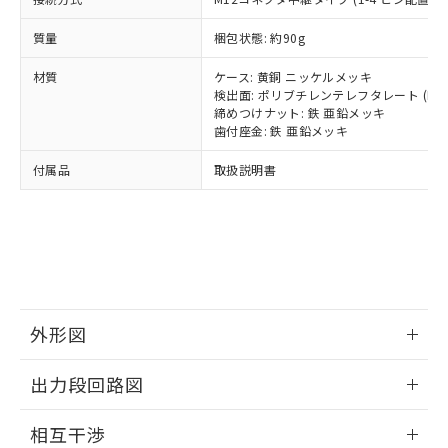
(PBDE) 1000ppm以下、フタル酸ビス(2-エチルヘキシ
○
一定数以上の在庫あり
ニル類) : 1000ppm、 PBDEs(ポリ臭化ジフェニルエーテ
当社は規制貨物を破棄する場合は、完
ル) (DEHP)(別名：DOP) 1000ppm以下、フタル酸ブチ
正式な納期状況および標準価格はお客
ル類) : 1000ppm、
ルベンジル（BBP） 1000ppm以下、フタル酸ジブチル
全に破砕するなど、違法に輸出されな
DBP(フタル酸ジブチル) : 1000ppm、 DIBP(フタル酸ジ
質量
梱包状態: 約90g
様のお取引先、またはお客様担当のオ
（DBP） 1000ppm以下、フタル酸ジイソブチル
イソブチル) : 1000ppm、 BBP(フタル酸ブチルベンジ
△
一定数には満たないが在庫あり
いよう必要な手段を講じます。
ムロン制御機器販売店・当社販売員に
(DIBP) 1000ppm以下
ル) : 1000ppm、
当社は貴社製品を、核兵器、ミサイ
但し、RoHS指令で産業用監視および制御機器に対する
材質
ケース: 黄銅 ニッケルメッキ
DEHP(フタル酸ビス(2-エチルヘキシル)) : 1000ppm
ご相談ください。
適用除外項目は除く。
検出面: ポリブチレンテレフタレート (PBT
ル、化学兵器、生物兵器またはその他
－
在庫なし(最新の在庫状況につ
オムロン制御機器販売店や当社販売拠
フタル酸エステル類の４物質については閾値を超える意
締めつけナット: 鉄 亜鉛メッキ
武器並びにこれらの製造装置等に一切
いては、お客様のお取引先、ま
図的な使用がないことを確認しています。
点は「
販売ネットワーク
」をご確認
歯付座金: 鉄 亜鉛メッキ
※2 環境保護使用期限
使用いたしません。
たはお客様担当のオムロン制御
ください。
当社は、貴社製品を第三者に販売する
機器販売店・当社販売員にご確
在庫状況および標準価格結果を当社の
付属品
取扱説明書
※2 対応予定月
「ｅ」：有害物質（10物質）のすべてが基
場合は、上記1、2および3の内容を当
認ください)
事前の承諾なく第三者に漏洩または開
準値以下であることを示します。
該第三者に通知します。また当社は、
示しないようお願いします。
部品在庫の切り替え状況などにより、予定
「10」：通常の使用状況下において有害物
販売先および販売に係わる関係者が違
マイパーツ機能（部品リスト作成サー
空
受注生産機種、また在庫状況の
月が前後することがあります。
質が外部に漏えいし、環境に深刻な影響を
法に輸出するおそれがある場合は、取
ビス）をご利用いただくには、I-Web
白
情報を公開していない機種
及ぼさない年数を意味します。
り引きをいたしません。
メンバーズにご登録されている必要が
「－」：未確認です。当社販売部門へお問
あります。
い合わせください。
お客様が当ウェブサイト上で当社にご
※3 非含有証明書ダウンロード
外形図
登録された部品リストについて、当社
および当社の共同利用者が、当社の製
下記の非含有証明書をダウンロードするこ
情報更新：2024/02/05
品・サービスに関するお客様との取
出力段回路図
とができます。
合意する
キャンセル
引・商談に必要な範囲で利用すること
外形図
をご了承ください。
情報更新：2024/02/05
相互干渉
EU RoHS指令（10物質）の非含有証明書
※当社の共同利用者とは、
"個人情報