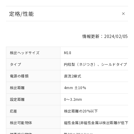
定格/性能
情報更新：2024/02/05
検出ヘッドサイズ
M18
タイプ
円柱型（ネジつき）、シールドタイプ
電源の種類
直流2線式
検出距離
4mm ±10%
設定距離
0～3.2mm
応差
検出距離の20%以下
検出可能物体
磁性金属(非磁性金属は検出距離が低下しま