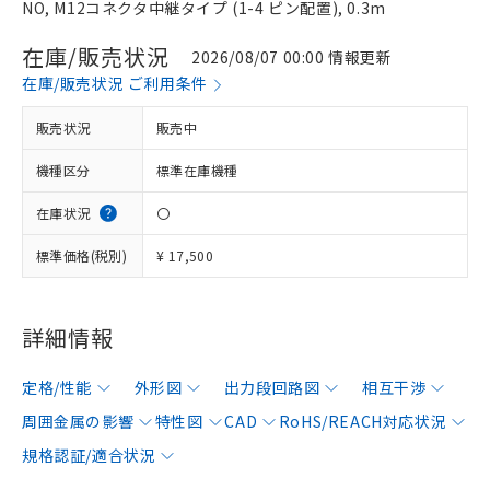
NO, M12コネクタ中継タイプ (1-4 ピン配置), 0.3m
在庫/販売状況
2026/08/07 00:00 情報更新
在庫/販売状況 ご利用条件
販売状況
販売中
機種区分
標準在庫機種
在庫状況
〇
標準価格(税別)
¥ 17,500
詳細情報
定格/性能
外形図
出力段回路図
相互干渉
周囲金属の影響
特性図
CAD
RoHS/REACH対応状況
規格認証/適合状況