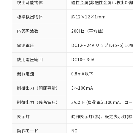
検出可能物体
磁性金属(非磁性金属は検出距離
標準検出物体
鉄12×12×1mm
応答周波数
200Hz（平均値）
電源電圧
DC12～24V リップル(p-p) 1
使用電圧範囲
DC10～30V
漏れ電流
0.8mA以下
制御出力（開閉容量）
3～100mA
※1 対応状況
制御出力（残留電圧）
3V以下 (負荷電流100mA、コ
対応済み：EU
対応予定：EU R
表示灯
動作表示灯(赤)、設定表示灯(緑
対応予定なし：EU
調査・確認中：EU
ご利用条件
動作モード
NO