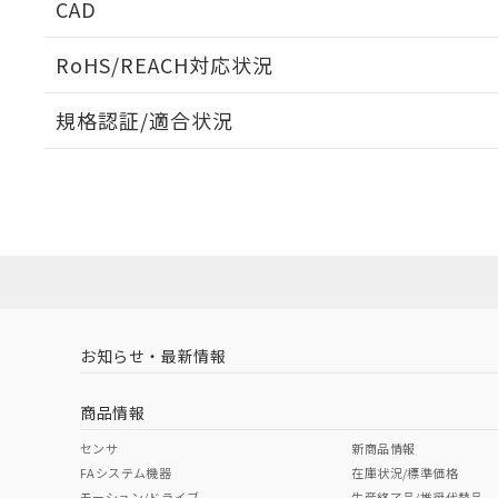
CAD
検出物体の大きさと材質による影響
ログイン/会員登録いただくと、CADデータをダウンロ
RoHS/REACH対応状況
規格認証/適合状況
A: 30mm以上、B: 20mm以上
鉄材
EU RoHS
注意事項・凡例
UL認証
CSA認証
CEマーキング
l: 0mm以上、φd: 12mm以上、D: 0mm以上、m: 8mm以上
アルミ材
タイムチャート
ダウンロードデータをご利用いただく前に、以下を必ずお読
No
No
Yes
対応状況
対応予定月
l: 2mm以上、φd: 25mm以上、D: 2mm以上、m: 8mm以上
※1
※2
ソフトウェアの使用条件
対応済み
LR型式承認
DNV型式承認
BV型式承認
KR
（イギリス
（ノルウェー
（フランス
（
お知らせ・最新情報
中国 RoHS
注意事項・凡例
船舶規格）
船舶規格）
船舶規格）
船
商品情報
No
No
No
No
中国 RoHS表
※1 ※2
センサ
新商品情報
FAシステム機器
在庫状況/標準価格
Pb
Hg
Cd
Cr(V
モーション/ドライブ
生産終了品/推奨代替品