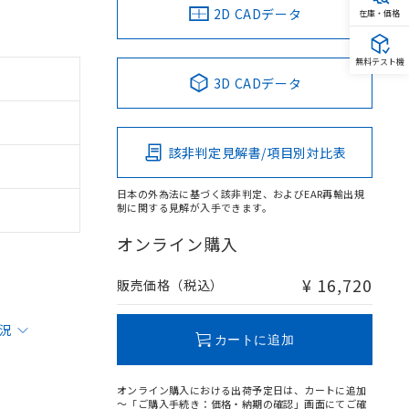
2D CADデータ
在庫・価格
無料テスト機
3D CADデータ
該非判定見解書/項目別対比表
日本の外為法に基づく該非判定、およびEAR再輸出規
制に関する見解が入手できます。
オンライン購入
¥ 16,720
販売価格（税込）
状況
カートに追加
オンライン購入における出荷予定日は、カートに追加
～「ご購入手続き：価格・納期の確認」画面にてご確