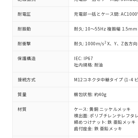
51物質の非含有証
※本証明書は発行
耐電圧
充電部一括とケース間: AC1000V 
また、RoHS指
混在することから
耐振動
耐久: 10～55Hz 複振幅 1.5m
既に当社にて対応
り割愛しておりま
2
耐衝撃
耐久: 1000m/s
X、Y、Z各方向 
保護構造
IEC: IP67
社内規格: 耐油
接続方式
M12コネクタ中継タイプ (1-4 ピン
質量
梱包状態: 約40g
材質
ケース: 黄銅 ニッケルメッキ
検出面: ポリブチレンテレフタレー
締めつけナット: 鉄 亜鉛メッキ
歯付座金: 鉄 亜鉛メッキ