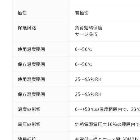
非該当品：ライセ
※1 中国RoHS
仕入先様の事情に
極性
有極性
があります。
以下の条件をお読
「○」：最大均質
「×」：最大均質
保護回路
負荷短絡保護
本サービスは
当社は、これ
*EU RoHS指令（10物
「－」：未確認で
鉛(Pb) 1000ppm以下、
サージ吸収
くものです。
う）を輸出ま
記
説明
六価クロム(Cr(Ⅵ)) 1
当社制御機器
などの必要な
フタル酸ビス(2-エチルヘ
号
*中国RoHS10物質の基準値 
ル（DBP） 1000ppm
在庫状況およ
当社は規制貨
使用温度範囲
0～50℃
Pb(鉛) :1000ppm、 Hg
但し、RoHS指令で産
のであり、閲
ます。
Cr(Ⅵ)(六価クロム) : 
フタル酸エステル類の４
○
一定数以
DBP(フタル酸ジブチル) :
い。
当社は貴社製
保存温度範囲
0～50℃
DEHP(フタル酸ビス(2-エ
正式な納期状
置等に一切使
当社販売員に
※2 対応予定月
△
一定数に
当社は、貴社
使用湿度範囲
35～95%RH
オムロン制御
また当社は、
※2 環境保護使
在庫状況およ
部品在庫の切り替
たしません。
－
在庫なし
す。
保存湿度範囲
35～95%RH
「ｅ」：有害物質
機器販売
マイパーツ機
「10」：通常の
ている必要が
味します。
温度の影響
0～+50℃の温度範囲内で、2
空
受注生産
お客様が当ウ
※3 非含有証明
「－」：未確認で
白
が、当社の製
電圧の影響
定格電源電圧±10%の範囲内で
さい。
下記の非含有証明
※当社の共同
絶縁抵抗
充電部一括とケース間: 50MΩ以上
いる法人を指
EU RoHS指令（