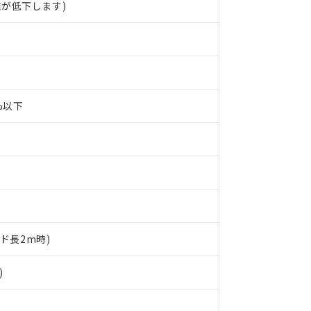
が低下します)
0%以下
ード長2m時)
 RoHS指令（10物質）の非含有に対応した製品が提供可能な商品です
oHS指令（10物質）の非含有に対応した製品に切り替える予定のある
)
 RoHS指令（10物質）の非含有に非対応の商品で、対応品を出す予
 RoHS指令（10物質）の非含有の対応状況を調査中または確認中の