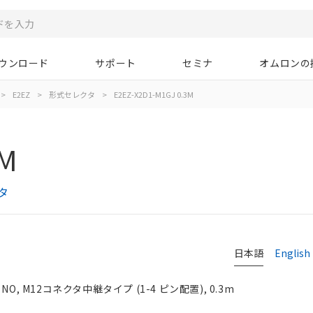
ウンロード
サポート
セミナ
オムロンの
>
E2EZ
>
形式セレクタ
>
E2EZ-X2D1-M1GJ 0.3M
3M
タ
日本語
English
, M12コネクタ中継タイプ (1-4 ピン配置), 0.3m