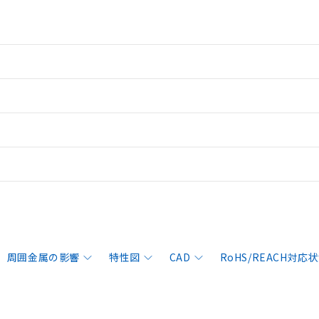
周囲金属の影響
特性図
CAD
RoHS/REACH対応