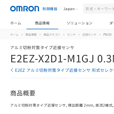
制御機器
Japan
ホーム
商品情報
ソリューション
ダ
ホーム
>
商品情報
>
商品カテゴリ
>
センサ
>
近接センサ
>
円柱型
アルミ切粉対策タイプ近接センサ
E2EZ-X2D1-M1GJ 0.
E2EZ アルミ切粉対策タイプ近接センサ 形式セレク
商品概要
アルミ切粉対策タイプ近接センサ, 検出距離 2mm, 直流2線式, NO