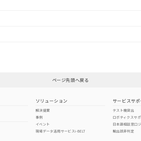
ードすることができます。
情報更新：
ログイン/会員登録
CCC認証
電波法
、n: 18mm以上
みください。
N/A
N/A
非含有証明書
、n: 36mm以上
※3
ページ先頭へ戻る
ダウンロードはこちら
型式承認
NK型式承認
ABS型式承認
韓国
（日本
（アメリカ
ソリューション
サービスサポ
舶規格）
船舶規格）
船舶規格）
解決提案
テスト機貸出
事例
ロボティクスサ
No
No
イベント
日本語相談窓口
現場データ活用サービスi-BELT
輸出該非判定
I)
PBBs
PBDEs
DBP