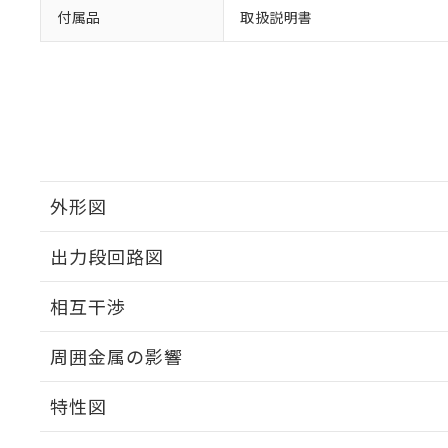
付属品
取扱説明書
外形図
出力段回路図
外形図
相互干渉
出力段回路図
周囲金属の影響
相互干渉
特性図
周囲金属の影響