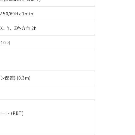
明書（当社基準）
日時点で非含有を証明するもので、過去に遡って非含有を証明するも
50/60Hz 1min
令のフタル酸エステル類４物質の対応では、対応完了までの期間は出
備考欄に対応日を記載しておりました。
m X、Y、Z各方向 2h
品への在庫切替を完了していることから、特段のことがない限り、20
す。
10回
配置) (0.3m)
ト (PBT)