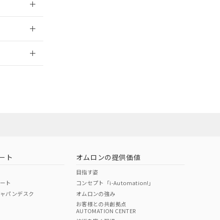
2026/7/29
ート
オムロンの提供価値
目指す姿
ポート
コンセプト「i-Automation!」
ジャパンデスク
オムロンの強み
お客様との共創拠点
AUTOMATION CENTER
DIBP
BBP
DEHP
環境保護