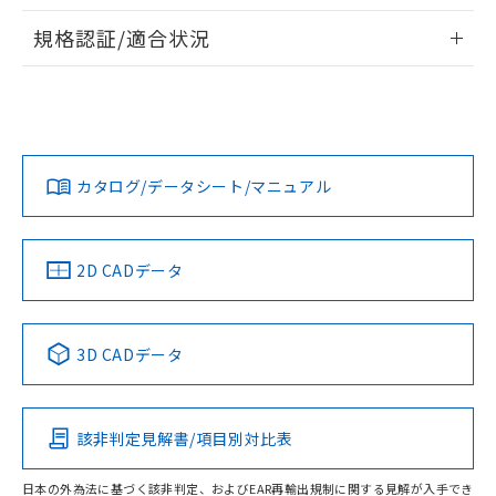
情報更新：2026/7/29
A: 45mm以上、B: 40mm以上
規格認証/適合状況
タイムチャート
ログイン/会員登録
EU RoHS
注意事項・凡例
UL認証
CSA認証
CEマーキング
鉄材
L: 4mm以上、φd: 30mm以上、D: 4mm以上、m: 28mm以
Yes
Yes
Yes
対応状況
対応予定月
※1
※2
上、n: 36mm以上
ダウンロードデータをご利用いただく前に、以下を必ずお読
アルミ材
みください。
カタログ/データシート/マニュアル
対応済み
L: 12mm以上、φd: 70mm以上、D: 12mm以上、m: 28mm
ソフトウェアの使用条件
以上、n: 70mm以上
LR型式承認
DNV型式承認
BV型式承認
KR型式承
（イギリス
（ノルウェー
（フランス
（韓国
金属埋め込み
船舶規格）
船舶規格）
船舶規格）
船舶規格
中国 RoHS
注意事項・凡例
2D CADデータ
検出領域
No
No
No
No
中国 RoHS表
※1 ※2
3D CADデータ
この製品の規格認証/適合状況ページへ
Pb
Hg
Cd
Cr(VI)
その他の認証はこちらのページからご検索ください
鉄材
l: 4mm以上、φd: 30mm以上、D: 4mm以上、m: 28mm以
該非判定見解書/項目別対比表
X
O
O
O
上、n: 36mm以上
アルミ材
日本の外為法に基づく該非判定、およびEAR再輸出規制に関する見解が入手でき