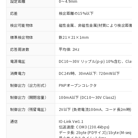
設定距離
0～4.9mm
応差
検出距離の15%以下
検出可能物体
磁性金属、非磁性金属(材質により検出距離が
標準検出物体
鉄21×21×1mm
応答周波数
平均値: 2Hz
電源電圧
DC10～30V リップル(p-p) 10%含む、Class2
消費電力
DC24V時、30mA以下: 720mW以下
制御出力（出力形式）
PNPオープンコレクタ
制御出力（開閉容量）
100mA以下 (DC10～30V Class2)
制御出力（残留電圧）
2V以下 (負荷電流100mA、コード長2m時)
通信
IO-Link Ver1.1
伝送速度: COM3 (230.4kbps)
データ長: 2byte (PDサイズ)/1byte (M-sequen
最小サイクルタイム: 1.0ms