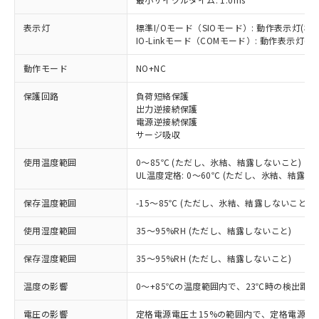
表示灯
標準I/Oモード（SIOモード）: 動作表示灯(橙L
IO-Linkモード（COMモード）: 動作表示灯(橙L
※1 対応状況
動作モード
NO+NC
対応済み：EU RoHS指令（10物質）の
保護回路
負荷短絡保護
非含有に対応した製品が提供可能な商品で
出力逆接続保護
す。
電源逆接続保護
対応予定：EU RoHS指令（10物質）の非含
サージ吸収
ご利用条件
有に対応した製品に切り替える予定のある
商品です。
使用温度範囲
0～85℃ (ただし、氷結、結露しないこと)
対応予定なし：EU RoHS指令（10物質）の
UL温度定格: 0～60℃ (ただし、氷結、結露し
以下の条件をお読みいただき、同意のうえ
非含有に非対応の商品で、対応品を出す予
ご利用ください。
保存温度範囲
-15～85℃ (ただし、氷結、結露しないこと)
定はありません。
調査・確認中：EU RoHS指令（10物質）の
本サービスは、当社制御機器事業取扱
※1 中国RoHS○×表
使用湿度範囲
35～95%RH (ただし、結露しないこと)
非含有の対応状況を調査中または確認中の
商品の当社在庫状況および標準価格
商品です。
(税抜)を提供させていただくもので
保存湿度範囲
35～95%RH (ただし、結露しないこと)
「○」：最大均質材料含有率が中国RoHSの
非該当品：ライセンス料など無形物で、有
す。
基準値以下であることを示します。
害物質有無と関係のない商品です。
当社制御機器事業取扱商品の中には、
温度の影響
0～+85℃の温度範囲内で、23℃時の検出距離
「×」：最大均質材料含有率が中国RoHSの
仕入先様の事情により、非含有部品として
本サービスの対象外となる商品もある
基準値を超えていることを示します。
いたものが、含有品と判明した場合などや
当社は、これら貴社製品のうち、外国
電圧の影響
定格電源電圧±15%の範囲内で、定格電源電圧
ことをご了承ください。