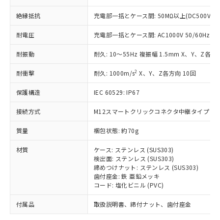
「－」：未確認です。当社販売部門へお問
むを得ず変更することがあります。
為替および外国貿易法に定める商品
在庫状況および標準価格照会結果は、
い合わせください。
（以下｢規制貨物等」という）を輸出
絶縁抵抗
充電部一括とケース間: 50MΩ以上(DC500Vメ
記載している更新日時点での社内デー
*EU RoHS指令（10物質）：
または国外への提供する場合は、日本
記
タに基づき作成されるものであり、閲
説明
鉛(Pb) 1000ppm以下、 水銀(Hg) 1000ppm以下、 カド
*中国RoHS10物質の基準値 (GB/T26572)：
耐電圧
充電部一括とケース間: AC1000V 50/60Hz 1m
国政府の輸出許可(または役務取引許
号
覧された時点での実際の在庫および標
ミウム(Cd) 100ppm以下、
Pb(鉛) :1000ppm、 Hg(水銀) : 1000ppm、 Cd(カドミウ
可)を取得するなどの必要な手続きを
六価クロム(Cr(Ⅵ)) 1000ppm以下、ポリ臭化ビフェニル
ム) : 100ppm、
準価格とは異なる場合があることをご
類(PBB) 1000ppm以下、ポリ臭化ジフェニルエーテル類
耐振動
耐久: 10～55Hz 複振幅 1.5mm X、Y、Z各方向
Cr(Ⅵ)(六価クロム) : 1000ppm、 PBBs(ポリ臭化ビフェ
とります。
了承ください。
(PBDE) 1000ppm以下、フタル酸ビス(2-エチルヘキシ
○
一定数以上の在庫あり
ニル類) : 1000ppm、 PBDEs(ポリ臭化ジフェニルエーテ
当社は規制貨物を破棄する場合は、完
ル) (DEHP)(別名：DOP) 1000ppm以下、フタル酸ブチ
正式な納期状況および標準価格はお客
ル類) : 1000ppm、
2
耐衝撃
耐久: 1000m/s
X、Y、Z各方向 10回
ルベンジル（BBP） 1000ppm以下、フタル酸ジブチル
全に破砕するなど、違法に輸出されな
DBP(フタル酸ジブチル) : 1000ppm、 DIBP(フタル酸ジ
様のお取引先、またはお客様担当のオ
（DBP） 1000ppm以下、フタル酸ジイソブチル
イソブチル) : 1000ppm、 BBP(フタル酸ブチルベンジ
△
一定数には満たないが在庫あり
いよう必要な手段を講じます。
ムロン制御機器販売店・当社販売員に
(DIBP) 1000ppm以下
ル) : 1000ppm、
保護構造
IEC 60529: IP67
当社は貴社製品を、核兵器、ミサイ
但し、RoHS指令で産業用監視および制御機器に対する
DEHP(フタル酸ビス(2-エチルヘキシル)) : 1000ppm
ご相談ください。
適用除外項目は除く。
ル、化学兵器、生物兵器またはその他
－
在庫なし(最新の在庫状況につ
オムロン制御機器販売店や当社販売拠
接続方式
M12スマートクリックコネクタ中継タイプ (0.3
フタル酸エステル類の４物質については閾値を超える意
武器並びにこれらの製造装置等に一切
いては、お客様のお取引先、ま
図的な使用がないことを確認しています。
点は「
販売ネットワーク
」をご確認
※2 環境保護使用期限
使用いたしません。
たはお客様担当のオムロン制御
質量
梱包状態: 約70g
ください。
当社は、貴社製品を第三者に販売する
機器販売店・当社販売員にご確
在庫状況および標準価格結果を当社の
※2 対応予定月
「ｅ」：有害物質（10物質）のすべてが基
場合は、上記1、2および3の内容を当
材質
ケース: ステンレス (SUS303)
認ください)
事前の承諾なく第三者に漏洩または開
準値以下であることを示します。
検出面: ステンレス (SUS303)
該第三者に通知します。また当社は、
示しないようお願いします。
締めつけナット: ステンレス (SUS303)
部品在庫の切り替え状況などにより、予定
「10」：通常の使用状況下において有害物
販売先および販売に係わる関係者が違
マイパーツ機能（部品リスト作成サー
空
受注生産機種、また在庫状況の
歯付座金: 鉄 亜鉛メッキ
月が前後することがあります。
質が外部に漏えいし、環境に深刻な影響を
法に輸出するおそれがある場合は、取
ビス）をご利用いただくには、I-Web
白
情報を公開していない機種
コード: 塩化ビニル (PVC)
及ぼさない年数を意味します。
り引きをいたしません。
メンバーズにご登録されている必要が
「－」：未確認です。当社販売部門へお問
あります。
付属品
取扱説明書、締付ナット、歯付座金
い合わせください。
お客様が当ウェブサイト上で当社にご