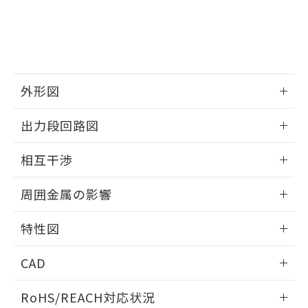
※3 非含有証明書ダウンロード
登録された部品リストについて、当社
および当社の共同利用者が、当社の製
下記の非含有証明書をダウンロードするこ
品・サービスに関するお客様との取
とができます。
合意する
キャンセル
引・商談に必要な範囲で利用すること
をご了承ください。
EU RoHS指令（10物質）の非含有証明書
※当社の共同利用者とは、
"個人情報
51物質の非含有証明書（当社基準）
外形図
の共同利用に関して"
の「1.共同利
※本証明書は発行日時点で非含有を証明す
用者の範囲」に記載されている法人を
情報更新：2026/05/21
るもので、過去に遡って非含有を証明する
指します。
出力段回路図
ものではありません。
また、RoHS指令のフタル酸エステル類４
外形図
情報更新：2026/05/21
相互干渉
物質の対応では、対応完了までの期間は出
荷製品に未対応品が混在することから備考
出力段回路図
情報更新：2026/05/21
欄に対応日を記載しておりました。
周囲金属の影響
既に当社にて対応品への在庫切替を完了
相互干渉
していることから、特段のことがない限
情報更新：2026/05/21
特性図
り、2022年1月12日より割愛しておりま
す。
周囲金属の影響
情報更新：2026/05/21
CAD
検出物体の大きさと材質による影響
ログイン/会員登録いただくと、CADデータをダウンロー
RoHS/REACH対応状況
ドすることができます。