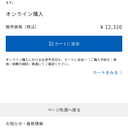
l: 12mm以上、φd: 70mm以上、D: 12mm以上、m: 28mm
ます。
"対応済み"や非含有の記載がされた商品であっても、流通
以上、n: 70mm以上
在庫等で未対応品が混在する可能性があります。
オンライン購入
非含有品が必要な際は、弊社営業部門もしくは販売店へお
問い合わせください。
¥ 12,320
販売価格（税込）
この製品のRoHS/REACH対応状況ページへ
カートに追加
オンライン購入における出荷予定日は、カートに追加～「ご購入手続き：価
格・納期の確認」画面にてご確認ください。
カートをみる
ページ先頭へ戻る
お知らせ・最新情報