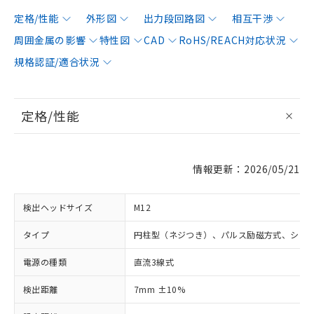
定格/性能
外形図
出力段回路図
相互干渉
周囲金属の影響
特性図
CAD
RoHS/REACH対応状況
規格認証/適合状況
定格/性能
情報更新：2026/05/21
検出ヘッドサイズ
M12
タイプ
円柱型（ネジつき）、パルス励磁方式、シー
電源の種類
直流3線式
検出距離
7mm ±10%