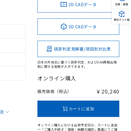
2D CADデータ
在庫・価格
無料テスト機
3D CADデータ
該非判定見解書/項目別対比表
日本の外為法に基づく該非判定、およびEAR再輸出規
制に関する見解が入手できます。
オンライン購入
¥ 20,240
販売価格（税込）
カートに追加
状況
オンライン購入における出荷予定日は、カートに追加
～「ご購入手続き：価格・納期の確認」画面にてご確