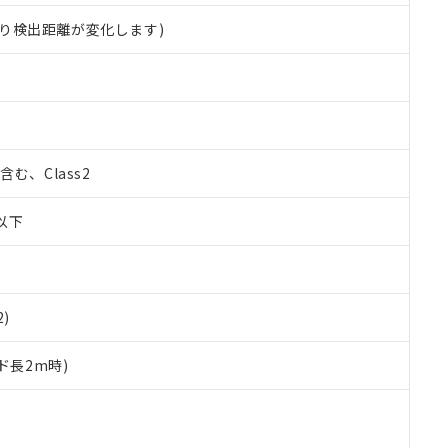
り検出距離が変化します)
%含む、Class2
W以下
2)
ド長2m時)