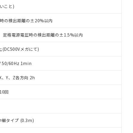
書ダウンロード
す。当社販売部門へお問い合わせください。
品・サービスに関するお客様との取引・商談に必要な範囲で利用す
ないこと)
合意する
キャンセル
書をダウンロードすることができます。
利用者とは、
"個人情報の共同利用に関して"
の「1.共同利用者の
℃時の検出距離の±20%以内
します。
10物質）の非含有証明書
明書（当社基準）
、定格電源電圧時の検出距離の±1.5%以内
日時点で非含有を証明するもので、過去に遡って非含有を証明するも
令のフタル酸エステル類４物質の対応では、対応完了までの期間は出
(DC500Vメガにて)
備考欄に対応日を記載しておりました。
品への在庫切替を完了していることから、特段のことがない限り、20
す。
0/60Hz 1min
 X、Y、Z各方向 2h
10回
タイプ (0.3m)