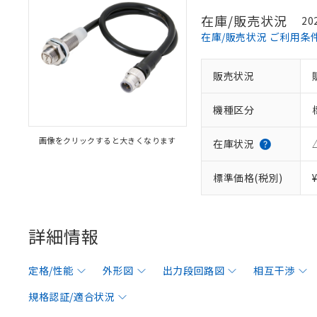
在庫/販売状況
20
在庫/販売状況 ご利用条
販売状況
機種区分
画像をクリックすると大きくなります
在庫状況
標準価格(税別)
詳細情報
定格/性能
外形図
出力段回路図
相互干渉
規格認証/適合状況