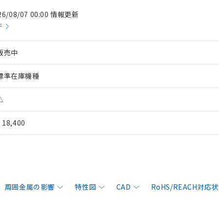
26/08/07 00:00 情報更新
件
販売中
標準在庫機種
△
¥ 18,400
周囲金属の影響
特性図
CAD
RoHS/REACH対応