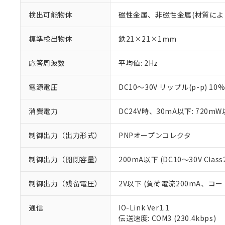
検出可能物体
磁性金属、非磁性金属(材質によ
標準検出物体
鉄21×21×1mm
応答周波数
平均値: 2Hz
電源電圧
DC10～30V リップル(p-p) 10
消費電力
DC24V時、30mA以下: 720m
制御出力（出力形式）
PNPオープンコレクタ
制御出力（開閉容量）
200mA以下 (DC10～30V Class
制御出力（残留電圧）
2V以下 (負荷電流200mA、コー
※1 対応状況
通信
IO-Link Ver1.1
伝送速度: COM3 (230.4kbps)