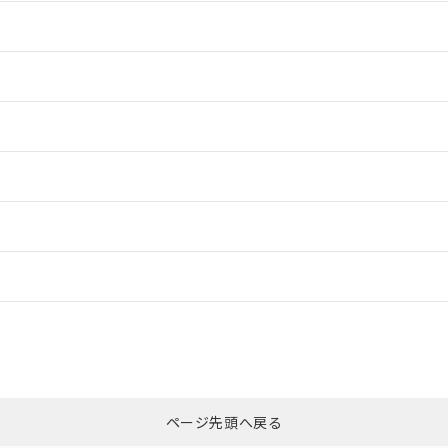
情報更新：2
情報更新：2
情報更新：2
情報更新：2
ードすることができます。
ログイン/会員登録
CCC認証
電波法
みください。
N/A
N/A
非含有証明書
※3
上、n: 36mm以上
ページ先頭へ戻る
ダウンロードはこちら