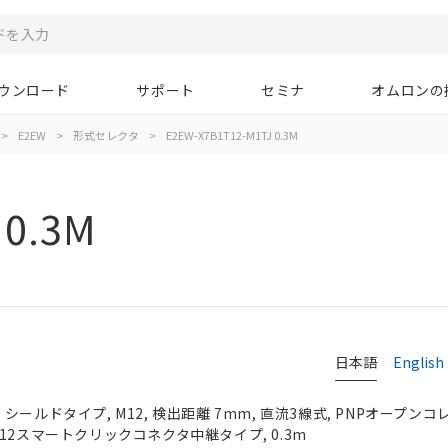
ウンロード
サポート
セミナ
オムロンの
>
E2EW
>
形式セレクタ
>
E2EW-X7B1T12-M1TJ 0.3M
 0.3M
日本語
English
ールドタイプ, M12, 検出距離 7mm, 直流3線式, PNPオープンコレク
）, M12スマートクリックコネクタ中継タイプ, 0.3m