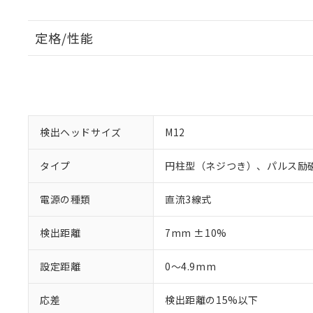
定格/性能
検出ヘッドサイズ
M12
タイプ
円柱型（ネジつき）、パルス励
電源の種類
直流3線式
検出距離
7mm ±10%
設定距離
0～4.9mm
応差
検出距離の15%以下