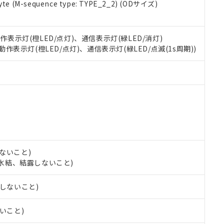
 RoHS指令（10物質）の非含有に対応した製品が提供可能な商品です
e (M-sequence type: TYPE_2_2) (ODサイズ)
oHS指令（10物質）の非含有に対応した製品に切り替える予定のある
 RoHS指令（10物質）の非含有に非対応の商品で、対応品を出す予
 RoHS指令（10物質）の非含有の対応状況を調査中または確認中の
動作表示灯(橙LED/点灯)、通信表示灯(緑LED/消灯)
ンス料など無形物で、有害物質有無と関係のない商品です。
 動作表示灯(橙LED/点灯)、通信表示灯(緑LED/点滅(1s周期))
○×表
より、非含有部品としていたものが、含有品と判明した場合などやむ
みいただき、同意のうえご利用ください。
材料含有率が中国RoHSの基準値以下であることを示します。
材料含有率が中国RoHSの基準値を超えていることを示します。
、当社制御機器事業取扱商品の当社在庫状況および標準価格(税抜)
ら貴社製品のうち、外国為替および外国貿易法に定める商品（以下｢
質）：
す。当社販売部門へお問い合わせください。
 水銀(Hg) 1000ppm以下、 カドミウム(Cd) 100ppm以下、
たは国外への提供する場合は、日本国政府の輸出許可(または役務取
000ppm以下、ポリ臭化ビフェニル類(PBB) 1000ppm以下、ポリ臭化ジフェニルエーテル類(P
事業取扱商品の中には、本サービスの対象外となる商品もあること
手続きをとります。
キシル) (DEHP)(別名：DOP) 1000ppm以下、フタル酸ブチルベンジル（BBP） 100
(GB/T26572)：
以下、フタル酸ジイソブチル (DIBP) 1000ppm以下
び標準価格照会結果は、記載している更新日時点での社内データに
物を破棄する場合は、完全に破砕するなど、違法に輸出されないよ
(水銀) : 1000ppm、 Cd(カドミウム) : 100ppm、
業用監視および制御機器に対する適用除外項目は除く。
覧された時点での実際の在庫および標準価格とは異なる場合がある
1000ppm、 PBBs(ポリ臭化ビフェニル類) : 1000ppm、 PBDEs(ポリ臭化ジフェニルエーテル類
物質については閾値を超える意図的な使用がないことを確認しています。
上の在庫あり
 1000ppm、 DIBP(フタル酸ジイソブチル) : 1000ppm、 BBP(フタル酸ブチルベンジル) :
品を、核兵器、ミサイル、化学兵器、生物兵器またはその他武器並
チルヘキシル)) : 1000ppm
況および標準価格はお客様のお取引先、またはお客様担当のオムロ
用いたしません。
ないこと)
ご相談ください。
は満たないが在庫あり
製品を第三者に販売する場合は、上記1、2および3の内容を当該第
し、氷結、結露しないこと)
機器販売店や当社販売拠点は「
販売ネットワーク
」をご確認くだ
販売先および販売に係わる関係者が違法に輸出するおそれがある場
用期限
び標準価格結果を当社の事前の承諾なく第三者に漏洩または開示し
え状況などにより、予定月が前後することがあります。
(最新の在庫状況については、お客様のお取引先、またはお客様担当
露しないこと)
（10物質）のすべてが基準値以下であることを示します。
店・当社販売員にご確認ください)
能（部品リスト作成サービス）をご利用いただくには、I-Webメン
使用状況下において有害物質が外部に漏えいし、環境に深刻な影響を
ないこと)
あります。
機種、また在庫状況の情報を公開していない機種
ェブサイト上で当社にご登録された部品リストについて、当社およ