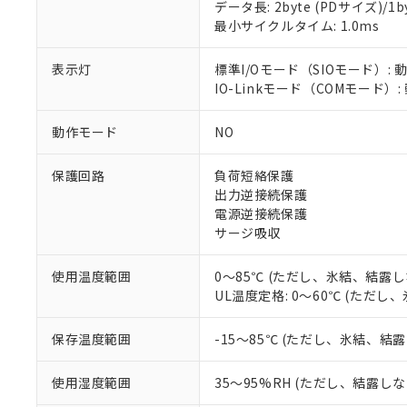
対応済み：EU
データ長: 2byte (PDサイズ)/1byt
対応予定：EU R
最小サイクルタイム: 1.0ms
対応予定なし：EU
調査・確認中：EU
ご利用条件
表示灯
標準I/Oモード（SIOモード）: 
非該当品：ライセ
IO-Linkモード（COMモード）:
※1 中国RoHS
仕入先様の事情に
があります。
以下の条件をお読
「○」：最大均質
動作モード
NO
「×」：最大均質
本サービスは
当社は、これ
*EU RoHS指令（10物
「－」：未確認で
鉛(Pb) 1000ppm以下、
保護回路
負荷短絡保護
くものです。
う）を輸出ま
記
説明
六価クロム(Cr(Ⅵ)) 1
出力逆接続保護
当社制御機器
などの必要な
フタル酸ビス(2-エチルヘ
号
*中国RoHS10物質の基準値 
ル（DBP） 1000ppm
電源逆接続保護
在庫状況およ
当社は規制貨
Pb(鉛) :1000ppm、 Hg
但し、RoHS指令で産
サージ吸収
のであり、閲
ます。
Cr(Ⅵ)(六価クロム) : 
フタル酸エステル類の４
○
一定数以
DBP(フタル酸ジブチル) :
い。
当社は貴社製
DEHP(フタル酸ビス(2-エ
正式な納期状
置等に一切使
使用温度範囲
0～85℃ (ただし、氷結、結露し
当社販売員に
※2 対応予定月
△
一定数に
当社は、貴社
UL温度定格: 0～60℃ (ただ
オムロン制御
また当社は、
※2 環境保護使
在庫状況およ
部品在庫の切り替
たしません。
－
在庫なし
保存温度範囲
-15～85℃ (ただし、氷結、結
す。
「ｅ」：有害物質
機器販売
マイパーツ機
「10」：通常の
使用湿度範囲
35～95%RH (ただし、結露し
ている必要が
味します。
空
受注生産
お客様が当ウ