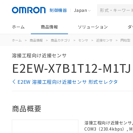
制御機器
Japan
ホーム
商品情報
ソリューション
ダ
ホーム
>
商品情報
>
商品カテゴリ
>
センサ
>
近接センサ
>
円柱型
溶接工程向け近接センサ
E2EW-X7B1T12-M1TJ
E2EW 溶接工程向け近接センサ 形式セレクタ
商品概要
溶接工程向け近接センサ, シ
COM3（230.4kbps