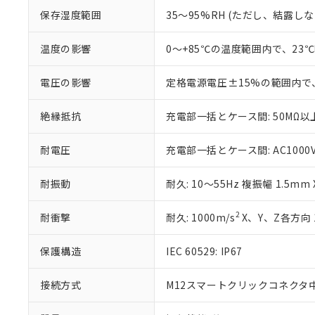
※3 非含有証明
「－」：未確認で
白
が、当社の製
保存湿度範囲
35～95%RH (ただし、結露し
さい。
下記の非含有証明
※当社の共同
温度の影響
0～+85℃の温度範囲内で、23
いる法人を指
EU RoHS指令（
51物質の非含有証
電圧の影響
定格電源電圧±15%の範囲内で
※本証明書は発行
また、RoHS指
絶縁抵抗
充電部一括とケース間: 50MΩ以上
混在することから
既に当社にて対応
り割愛しておりま
耐電圧
充電部一括とケース間: AC1000V 5
耐振動
耐久: 10～55Hz 複振幅 1.5mm
2
耐衝撃
耐久: 1000m/s
X、Y、Z各方向 
保護構造
IEC 60529: IP67
接続方式
M12スマートクリックコネクタ中継