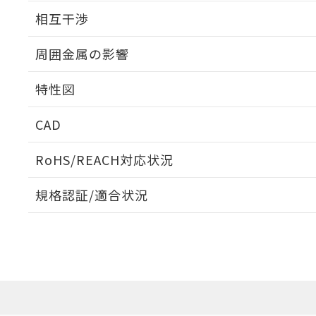
外形図
相互干渉
出力段回路図
周囲金属の影響
相互干渉
特性図
周囲金属の影響
CAD
検出物体の大きさと材質による影響
ログイン/会員登録いただくと、CADデータをダウンロ
RoHS/REACH対応状況
規格認証/適合状況
A: 45mm以上、B: 40mm以上
EU RoHS
注意事項・凡例
UL認証
CSA認証
CEマーキング
ダウンロードデータをご利用いただく前に、以下を必ずお読
Yes
Yes
Yes
対応状況
対応予定月
※1
※2
鉄材
ソフトウェアの使用条件
タイムチャート
L: 4mm以上、φd: 30mm以上、D: 4mm以上、m: 28mm以
対応済み
アルミ材