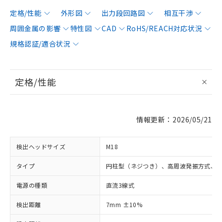
定格/性能
外形図
出力段回路図
相互干渉
周囲金属の影響
特性図
CAD
RoHS/REACH対応状況
規格認証/適合状況
定格/性能
情報更新：2026/05/21
検出ヘッドサイズ
M18
タイプ
円柱型（ネジつき）、高周波発振方式、
電源の種類
直流3線式
検出距離
7mm ±10%