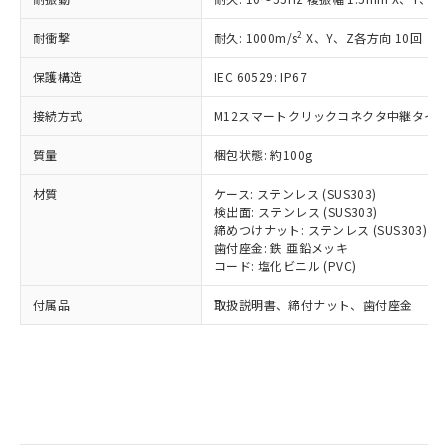
記
タに基づき作成されるものであり、閲
説明
鉛(Pb) 1000ppm以下、 水銀(Hg) 1000ppm以下、 カド
*中国RoHS10物質の基準値 (GB/T26572)：
国政府の輸出許可(または役務取引許
号
覧された時点での実際の在庫および標
ミウム(Cd) 100ppm以下、
Pb(鉛) :1000ppm、 Hg(水銀) : 1000ppm、 Cd(カドミウ
2
耐衝撃
可)を取得するなどの必要な手続きを
耐久: 1000m/s
X、Y、Z各方向 10回
六価クロム(Cr(Ⅵ)) 1000ppm以下、ポリ臭化ビフェニル
ム) : 100ppm、
準価格とは異なる場合があることをご
類(PBB) 1000ppm以下、ポリ臭化ジフェニルエーテル類
Cr(Ⅵ)(六価クロム) : 1000ppm、 PBBs(ポリ臭化ビフェ
とります。
了承ください。
(PBDE) 1000ppm以下、フタル酸ビス(2-エチルヘキシ
○
一定数以上の在庫あり
ニル類) : 1000ppm、 PBDEs(ポリ臭化ジフェニルエーテ
保護構造
IEC 60529: IP67
当社は規制貨物を破棄する場合は、完
ル) (DEHP)(別名：DOP) 1000ppm以下、フタル酸ブチ
正式な納期状況および標準価格はお客
ル類) : 1000ppm、
ルベンジル（BBP） 1000ppm以下、フタル酸ジブチル
全に破砕するなど、違法に輸出されな
DBP(フタル酸ジブチル) : 1000ppm、 DIBP(フタル酸ジ
様のお取引先、またはお客様担当のオ
（DBP） 1000ppm以下、フタル酸ジイソブチル
接続方式
M12スマートクリックコネクタ中継タイプ (
イソブチル) : 1000ppm、 BBP(フタル酸ブチルベンジ
△
一定数には満たないが在庫あり
いよう必要な手段を講じます。
ムロン制御機器販売店・当社販売員に
(DIBP) 1000ppm以下
ル) : 1000ppm、
当社は貴社製品を、核兵器、ミサイ
但し、RoHS指令で産業用監視および制御機器に対する
DEHP(フタル酸ビス(2-エチルヘキシル)) : 1000ppm
ご相談ください。
質量
梱包状態: 約100g
適用除外項目は除く。
ル、化学兵器、生物兵器またはその他
－
在庫なし(最新の在庫状況につ
オムロン制御機器販売店や当社販売拠
フタル酸エステル類の４物質については閾値を超える意
武器並びにこれらの製造装置等に一切
いては、お客様のお取引先、ま
図的な使用がないことを確認しています。
点は「
販売ネットワーク
」をご確認
材質
ケース: ステンレス (SUS303)
※2 環境保護使用期限
使用いたしません。
たはお客様担当のオムロン制御
ください。
検出面: ステンレス (SUS303)
当社は、貴社製品を第三者に販売する
機器販売店・当社販売員にご確
締めつけナット: ステンレス (SUS303)
在庫状況および標準価格結果を当社の
※2 対応予定月
「ｅ」：有害物質（10物質）のすべてが基
場合は、上記1、2および3の内容を当
歯付座金: 鉄 亜鉛メッキ
認ください)
事前の承諾なく第三者に漏洩または開
準値以下であることを示します。
コード: 塩化ビニル (PVC)
該第三者に通知します。また当社は、
示しないようお願いします。
部品在庫の切り替え状況などにより、予定
「10」：通常の使用状況下において有害物
販売先および販売に係わる関係者が違
マイパーツ機能（部品リスト作成サー
空
受注生産機種、また在庫状況の
付属品
取扱説明書、締付ナット、歯付座金
月が前後することがあります。
質が外部に漏えいし、環境に深刻な影響を
法に輸出するおそれがある場合は、取
ビス）をご利用いただくには、I-Web
白
情報を公開していない機種
及ぼさない年数を意味します。
り引きをいたしません。
メンバーズにご登録されている必要が
「－」：未確認です。当社販売部門へお問
あります。
い合わせください。
お客様が当ウェブサイト上で当社にご
※3 非含有証明書ダウンロード
登録された部品リストについて、当社
および当社の共同利用者が、当社の製
下記の非含有証明書をダウンロードするこ
品・サービスに関するお客様との取