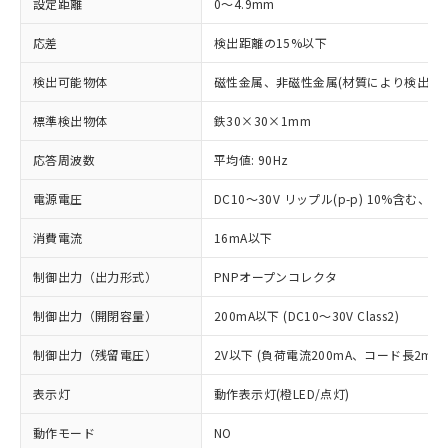
設定距離
0～4.9mm
応差
検出距離の15%以下
検出可能物体
磁性金属、非磁性金属(材質により検出距
標準検出物体
鉄30×30×1mm
応答周波数
平均値: 90Hz
電源電圧
DC10～30V リップル(p-p) 10%含む、Cla
消費電流
16mA以下
制御出力（出力形式）
PNPオープンコレクタ
制御出力（開閉容量）
200mA以下 (DC10～30V Class2)
制御出力（残留電圧）
2V以下 (負荷電流200mA、コード長2m時
表示灯
動作表示灯(橙LED/点灯)
動作モード
NO