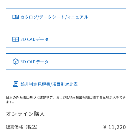
貴社担当オムロン営業員または販売店にお問い合わせくださ
L: 0mm以上、φd: 18mm以上、D: 0mm以上、m: 28mm以
対応状況
対応予定月
※1
※2
い。
上、n: 60mm以上
ダウンロードデータをご利用いただく前に、以下を必ずお読
アルミ材
みください。
カタログ/データシート/マニュアル
対応済み
L: 12mm以上、φd: 80mm以上、D: 12mm以上、m: 28mm
ソフトウェアの使用条件
お問い合わせ
以上、n: 80mm以上
金属埋め込み
中国 RoHS
注意事項・凡例
2D CADデータ
中国 RoHS表
※1 ※2
検出領域
3D CADデータ
Pb
Hg
Cd
Cr(VI)
鉄材
l: 0mm以上、φd: 18mm以上、D: 0mm以上、m: 28mm以
該非判定見解書/項目別対比表
X
O
O
O
上、n: 60mm以上
アルミ材
日本の外為法に基づく該非判定、およびEAR再輸出規制に関する見解が入手でき
l: 12mm以上、φd: 80mm以上、D: 12mm以上、m: 28mm
ます。
"対応済み"や非含有の記載がされた商品であっても、流通
以上、n: 80mm以上
在庫等で未対応品が混在する可能性があります。
オンライン購入
非含有品が必要な際は、弊社営業部門もしくは販売店へお
問い合わせください。
¥ 11,220
販売価格（税込）