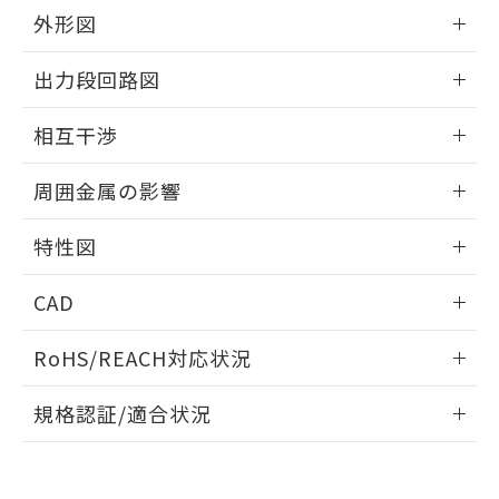
とができます。
合意する
キャンセル
引・商談に必要な範囲で利用すること
外形図
をご了承ください。
EU RoHS指令（10物質）の非含有証明書
情報更新：2026/05/21
※当社の共同利用者とは、
"個人情報
出力段回路図
51物質の非含有証明書（当社基準）
の共同利用に関して"
の「1.共同利
※本証明書は発行日時点で非含有を証明す
用者の範囲」に記載されている法人を
外形図
情報更新：2026/05/21
るもので、過去に遡って非含有を証明する
相互干渉
指します。
ものではありません。
出力段回路図
また、RoHS指令のフタル酸エステル類４
情報更新：2026/05/21
周囲金属の影響
物質の対応では、対応完了までの期間は出
荷製品に未対応品が混在することから備考
相互干渉
情報更新：2026/05/21
特性図
欄に対応日を記載しておりました。
既に当社にて対応品への在庫切替を完了
周囲金属の影響
情報更新：2026/05/21
していることから、特段のことがない限
CAD
り、2022年1月12日より割愛しておりま
検出物体の大きさと材質による影響
す。
ログイン/会員登録いただくと、CADデータをダウンロー
RoHS/REACH対応状況
ドすることができます。
情報更新：2026/7/29
A: 65mm以上、B: 60mm以上
規格認証/適合状況
タイムチャート
ログイン/会員登録
EU RoHS
注意事項・凡例
E2EW-X7B118-M1TJ 0.3Mについての規格認証/適合状況につ
いては、「カスタマーサポートセンタ お客様相談室」または
鉄材