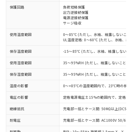
※1 対応状況
保護回路
負荷短絡保護
出力逆接続保護
電源逆接続保護
対応済み：EU RoHS指令（10物質）の
サージ吸収
非含有に対応した製品が提供可能な商品で
す。
使用温度範囲
0～85℃ (ただし、氷結、結露しないこと)
対応予定：EU RoHS指令（10物質）の非含
UL温度定格: 0～60℃ (ただし、氷結、結
ご利用条件
有に対応した製品に切り替える予定のある
商品です。
保存温度範囲
-15～85℃ (ただし、氷結、結露しないこ
対応予定なし：EU RoHS指令（10物質）の
以下の条件をお読みいただき、同意のうえ
非含有に非対応の商品で、対応品を出す予
使用湿度範囲
35～95%RH (ただし、結露しないこと)
ご利用ください。
定はありません。
調査・確認中：EU RoHS指令（10物質）の
保存湿度範囲
35～95%RH (ただし、結露しないこと)
本サービスは、当社制御機器事業取扱
※1 中国RoHS○×表
非含有の対応状況を調査中または確認中の
商品の当社在庫状況および標準価格
温度の影響
0～+85℃の温度範囲内で、23℃時の検出
商品です。
(税抜)を提供させていただくもので
「○」：最大均質材料含有率が中国RoHSの
非該当品：ライセンス料など無形物で、有
す。
電圧の影響
定格電源電圧±15%の範囲内で、定格電源
基準値以下であることを示します。
害物質有無と関係のない商品です。
当社制御機器事業取扱商品の中には、
「×」：最大均質材料含有率が中国RoHSの
仕入先様の事情により、非含有部品として
本サービスの対象外となる商品もある
絶縁抵抗
充電部一括とケース間: 50MΩ以上(DC500
基準値を超えていることを示します。
いたものが、含有品と判明した場合などや
当社は、これら貴社製品のうち、外国
ことをご了承ください。
「－」：未確認です。当社販売部門へお問
むを得ず変更することがあります。
為替および外国貿易法に定める商品
耐電圧
在庫状況および標準価格照会結果は、
充電部一括とケース間: AC1000V 50/60Hz
い合わせください。
（以下｢規制貨物等」という）を輸出
記載している更新日時点での社内デー
*EU RoHS指令（10物質）：
または国外への提供する場合は、日本
耐振動
耐久: 10～55Hz 複振幅 1.5mm X、Y、Z