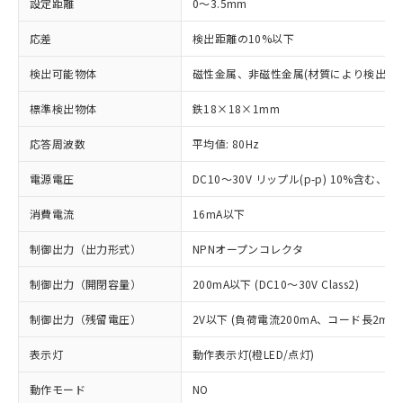
設定距離
0～3.5mm
応差
検出距離の10%以下
検出可能物体
磁性金属、非磁性金属(材質により検出距
標準検出物体
鉄18×18×1mm
応答周波数
平均値: 80Hz
電源電圧
DC10～30V リップル(p-p) 10%含む、Cla
消費電流
16mA以下
制御出力（出力形式）
NPNオープンコレクタ
制御出力（開閉容量）
200mA以下 (DC10～30V Class2)
制御出力（残留電圧）
2V以下 (負荷電流200mA、コード長2m時
表示灯
動作表示灯(橙LED/点灯)
動作モード
NO