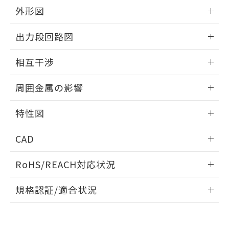
とができます。
合意する
キャンセル
引・商談に必要な範囲で利用すること
外形図
をご了承ください。
EU RoHS指令（10物質）の非含有証明書
情報更新：2026/05/21
※当社の共同利用者とは、
"個人情報
出力段回路図
51物質の非含有証明書（当社基準）
の共同利用に関して"
の「1.共同利
※本証明書は発行日時点で非含有を証明す
用者の範囲」に記載されている法人を
外形図
情報更新：2026/05/21
るもので、過去に遡って非含有を証明する
相互干渉
指します。
ものではありません。
出力段回路図
また、RoHS指令のフタル酸エステル類４
情報更新：2026/05/21
周囲金属の影響
物質の対応では、対応完了までの期間は出
荷製品に未対応品が混在することから備考
相互干渉
情報更新：2026/05/21
特性図
欄に対応日を記載しておりました。
既に当社にて対応品への在庫切替を完了
周囲金属の影響
情報更新：2026/05/21
していることから、特段のことがない限
CAD
り、2022年1月12日より割愛しておりま
検出物体の大きさと材質による影響
す。
ログイン/会員登録いただくと、CADデータをダウンロー
RoHS/REACH対応状況
ドすることができます。
情報更新：2026/7/29
A: 65mm以上、B: 60mm以上
規格認証/適合状況
ログイン/会員登録
タイムチャート
EU RoHS
注意事項・凡例
UL認証
CSA認証
CEマーキング
鉄材