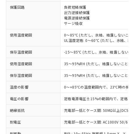
※1 対応状況
保護回路
負荷短絡保護
出力逆接続保護
電源逆接続保護
対応済み：EU RoHS指令（10物質）の
サージ吸収
非含有に対応した製品が提供可能な商品で
す。
使用温度範囲
0～85℃ (ただし、氷結、結露しないこと)
対応予定：EU RoHS指令（10物質）の非含
UL温度定格: 0～60℃ (ただし、氷結、結
ご利用条件
有に対応した製品に切り替える予定のある
商品です。
保存温度範囲
-15～85℃ (ただし、氷結、結露しないこ
対応予定なし：EU RoHS指令（10物質）の
以下の条件をお読みいただき、同意のうえ
非含有に非対応の商品で、対応品を出す予
使用湿度範囲
35～95%RH (ただし、結露しないこと)
ご利用ください。
定はありません。
調査・確認中：EU RoHS指令（10物質）の
保存湿度範囲
35～95%RH (ただし、結露しないこと)
本サービスは、当社制御機器事業取扱
※1 中国RoHS○×表
非含有の対応状況を調査中または確認中の
商品の当社在庫状況および標準価格
温度の影響
0～+85℃の温度範囲内で、23℃時の検出
商品です。
(税抜)を提供させていただくもので
「○」：最大均質材料含有率が中国RoHSの
非該当品：ライセンス料など無形物で、有
す。
電圧の影響
定格電源電圧±15%の範囲内で、定格電源
基準値以下であることを示します。
害物質有無と関係のない商品です。
当社制御機器事業取扱商品の中には、
「×」：最大均質材料含有率が中国RoHSの
仕入先様の事情により、非含有部品として
本サービスの対象外となる商品もある
絶縁抵抗
充電部一括とケース間: 50MΩ以上(DC500
基準値を超えていることを示します。
いたものが、含有品と判明した場合などや
当社は、これら貴社製品のうち、外国
ことをご了承ください。
「－」：未確認です。当社販売部門へお問
むを得ず変更することがあります。
為替および外国貿易法に定める商品
耐電圧
在庫状況および標準価格照会結果は、
充電部一括とケース間: AC1000V 50/60Hz
い合わせください。
（以下｢規制貨物等」という）を輸出
記載している更新日時点での社内デー
*EU RoHS指令（10物質）：
または国外への提供する場合は、日本
耐振動
耐久: 10～55Hz 複振幅 1.5mm X、Y、Z