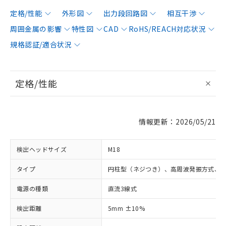
定格/性能
外形図
出力段回路図
相互干渉
周囲金属の影響
特性図
CAD
RoHS/REACH対応状況
規格認証/適合状況
定格/性能
情報更新：2026/05/21
検出ヘッドサイズ
M18
タイプ
円柱型（ネジつき）、高周波発振方式、
電源の種類
直流3線式
検出距離
5mm ±10%