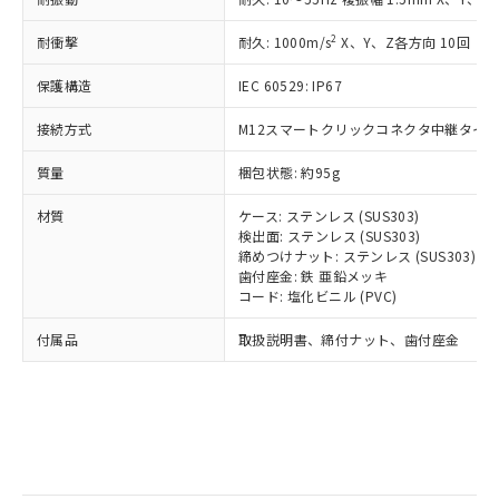
記
タに基づき作成されるものであり、閲
説明
鉛(Pb) 1000ppm以下、 水銀(Hg) 1000ppm以下、 カド
*中国RoHS10物質の基準値 (GB/T26572)：
国政府の輸出許可(または役務取引許
号
覧された時点での実際の在庫および標
ミウム(Cd) 100ppm以下、
Pb(鉛) :1000ppm、 Hg(水銀) : 1000ppm、 Cd(カドミウ
2
耐衝撃
可)を取得するなどの必要な手続きを
耐久: 1000m/s
X、Y、Z各方向 10回
六価クロム(Cr(Ⅵ)) 1000ppm以下、ポリ臭化ビフェニル
ム) : 100ppm、
準価格とは異なる場合があることをご
類(PBB) 1000ppm以下、ポリ臭化ジフェニルエーテル類
Cr(Ⅵ)(六価クロム) : 1000ppm、 PBBs(ポリ臭化ビフェ
とります。
了承ください。
(PBDE) 1000ppm以下、フタル酸ビス(2-エチルヘキシ
○
一定数以上の在庫あり
ニル類) : 1000ppm、 PBDEs(ポリ臭化ジフェニルエーテ
保護構造
IEC 60529: IP67
当社は規制貨物を破棄する場合は、完
ル) (DEHP)(別名：DOP) 1000ppm以下、フタル酸ブチ
正式な納期状況および標準価格はお客
ル類) : 1000ppm、
ルベンジル（BBP） 1000ppm以下、フタル酸ジブチル
全に破砕するなど、違法に輸出されな
DBP(フタル酸ジブチル) : 1000ppm、 DIBP(フタル酸ジ
様のお取引先、またはお客様担当のオ
（DBP） 1000ppm以下、フタル酸ジイソブチル
接続方式
M12スマートクリックコネクタ中継タイプ (
イソブチル) : 1000ppm、 BBP(フタル酸ブチルベンジ
△
一定数には満たないが在庫あり
いよう必要な手段を講じます。
ムロン制御機器販売店・当社販売員に
(DIBP) 1000ppm以下
ル) : 1000ppm、
当社は貴社製品を、核兵器、ミサイ
但し、RoHS指令で産業用監視および制御機器に対する
DEHP(フタル酸ビス(2-エチルヘキシル)) : 1000ppm
ご相談ください。
質量
梱包状態: 約95g
適用除外項目は除く。
ル、化学兵器、生物兵器またはその他
－
在庫なし(最新の在庫状況につ
オムロン制御機器販売店や当社販売拠
フタル酸エステル類の４物質については閾値を超える意
武器並びにこれらの製造装置等に一切
いては、お客様のお取引先、ま
図的な使用がないことを確認しています。
点は「
販売ネットワーク
」をご確認
材質
ケース: ステンレス (SUS303)
※2 環境保護使用期限
使用いたしません。
たはお客様担当のオムロン制御
ください。
検出面: ステンレス (SUS303)
当社は、貴社製品を第三者に販売する
機器販売店・当社販売員にご確
締めつけナット: ステンレス (SUS303)
在庫状況および標準価格結果を当社の
※2 対応予定月
「ｅ」：有害物質（10物質）のすべてが基
場合は、上記1、2および3の内容を当
歯付座金: 鉄 亜鉛メッキ
認ください)
事前の承諾なく第三者に漏洩または開
準値以下であることを示します。
コード: 塩化ビニル (PVC)
該第三者に通知します。また当社は、
示しないようお願いします。
部品在庫の切り替え状況などにより、予定
「10」：通常の使用状況下において有害物
販売先および販売に係わる関係者が違
マイパーツ機能（部品リスト作成サー
空
受注生産機種、また在庫状況の
付属品
取扱説明書、締付ナット、歯付座金
月が前後することがあります。
質が外部に漏えいし、環境に深刻な影響を
法に輸出するおそれがある場合は、取
ビス）をご利用いただくには、I-Web
白
情報を公開していない機種
及ぼさない年数を意味します。
り引きをいたしません。
メンバーズにご登録されている必要が
「－」：未確認です。当社販売部門へお問
あります。
い合わせください。
お客様が当ウェブサイト上で当社にご
※3 非含有証明書ダウンロード
登録された部品リストについて、当社
および当社の共同利用者が、当社の製
下記の非含有証明書をダウンロードするこ
品・サービスに関するお客様との取