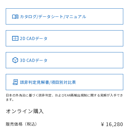
L: 0mm以上、φd: 18mm以上、D: 0mm以上、m: 20mm以
Yes
Yes
Yes
対応状況
対応予定月
※1
※2
上、n: 60mm以上
ダウンロードデータをご利用いただく前に、以下を必ずお読
アルミ材
みください。
カタログ/データシート/マニュアル
対応済み
L: 12mm以上、φd: 80mm以上、D: 12mm以上、m: 20mm
ソフトウェアの使用条件
以上、n: 80mm以上
LR型式承認
DNV型式承認
BV型式承認
KR型式承
（イギリス
（ノルウェー
（フランス
（韓国
金属埋め込み
船舶規格）
船舶規格）
船舶規格）
船舶規格
中国 RoHS
注意事項・凡例
2D CADデータ
No
No
No
No
検出領域
中国 RoHS表
※1 ※2
3D CADデータ
この製品の規格認証/適合状況ページへ
Pb
Hg
Cd
Cr(VI)
その他の認証はこちらのページからご検索ください
鉄材
l: 0mm以上、φd: 18mm以上、D: 0mm以上、m: 20mm以
該非判定見解書/項目別対比表
X
O
O
O
上、n: 60mm以上
アルミ材
日本の外為法に基づく該非判定、およびEAR再輸出規制に関する見解が入手でき
l: 12mm以上、φd: 80mm以上、D: 12mm以上、m: 20mm
ます。
"対応済み"や非含有の記載がされた商品であっても、流通
以上、n: 80mm以上
在庫等で未対応品が混在する可能性があります。
オンライン購入
非含有品が必要な際は、弊社営業部門もしくは販売店へお
問い合わせください。
¥ 16,280
販売価格（税込）