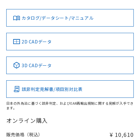
貴社担当オムロン営業員または販売店にお問い合わせくださ
L: 0mm以上、φd: 12mm以上、D: 0mm以上、m: 12mm以
対応状況
対応予定月
※1
※2
い。
上、n: 40mm以上
ダウンロードデータをご利用いただく前に、以下を必ずお読
アルミ材
みください。
カタログ/データシート/マニュアル
対応済み
L: 12mm以上、φd: 70mm以上、D: 12mm以上、m: 12mm
ソフトウェアの使用条件
お問い合わせ
以上、n: 70mm以上
金属埋め込み
中国 RoHS
注意事項・凡例
2D CADデータ
中国 RoHS表
※1 ※2
検出領域
3D CADデータ
Pb
Hg
Cd
Cr(VI)
鉄材
l: 0mm以上、φd: 12mm以上、D: 0mm以上、m: 12mm以
該非判定見解書/項目別対比表
X
O
O
O
上、n: 40mm以上
アルミ材
日本の外為法に基づく該非判定、およびEAR再輸出規制に関する見解が入手でき
l: 12mm以上、φd: 70mm以上、D: 12mm以上、m: 12mm
ます。
"対応済み"や非含有の記載がされた商品であっても、流通
以上、n: 70mm以上
在庫等で未対応品が混在する可能性があります。
オンライン購入
非含有品が必要な際は、弊社営業部門もしくは販売店へお
問い合わせください。
¥ 10,610
販売価格（税込）