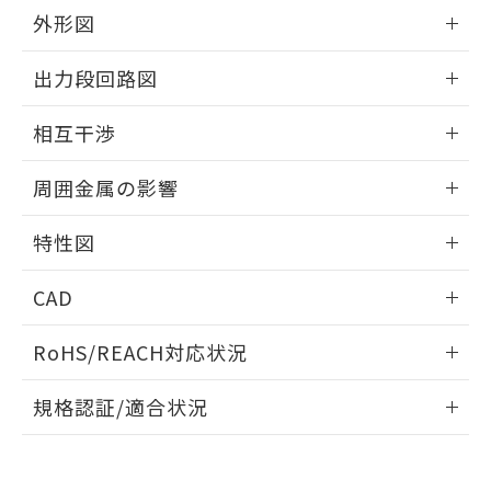
とができます。
合意する
キャンセル
引・商談に必要な範囲で利用すること
外形図
をご了承ください。
EU RoHS指令（10物質）の非含有証明書
情報更新：2026/05/21
※当社の共同利用者とは、
"個人情報
出力段回路図
51物質の非含有証明書（当社基準）
の共同利用に関して"
の「1.共同利
※本証明書は発行日時点で非含有を証明す
用者の範囲」に記載されている法人を
外形図
情報更新：2026/05/21
るもので、過去に遡って非含有を証明する
相互干渉
指します。
ものではありません。
出力段回路図
また、RoHS指令のフタル酸エステル類４
情報更新：2026/05/21
周囲金属の影響
物質の対応では、対応完了までの期間は出
荷製品に未対応品が混在することから備考
相互干渉
情報更新：2026/05/21
特性図
欄に対応日を記載しておりました。
既に当社にて対応品への在庫切替を完了
周囲金属の影響
情報更新：2026/05/21
していることから、特段のことがない限
CAD
り、2022年1月12日より割愛しておりま
検出物体の大きさと材質による影響
す。
ログイン/会員登録いただくと、CADデータをダウンロー
RoHS/REACH対応状況
ドすることができます。
情報更新：2026/7/29
A: 40mm以上、B: 35mm以上
規格認証/適合状況
ログイン/会員登録
タイムチャート
EU RoHS
注意事項・凡例
E2EW-X3C112-M1TJ 0.3Mについての規格認証/適合状況につ
いては、「カスタマーサポートセンタ お客様相談室」または
鉄材