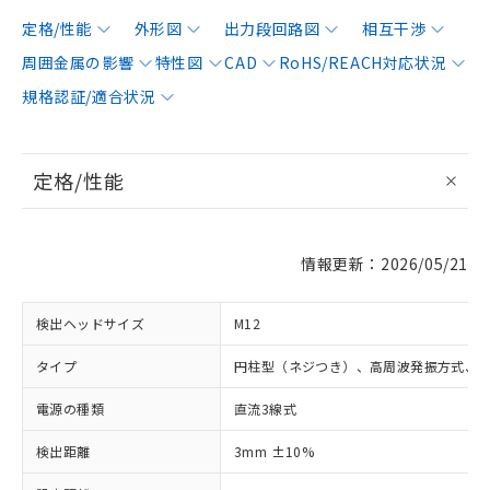
定格/性能
外形図
出力段回路図
相互干渉
周囲金属の影響
特性図
CAD
RoHS/REACH対応状況
規格認証/適合状況
定格/性能
情報更新：2026/05/21
検出ヘッドサイズ
M12
タイプ
円柱型（ネジつき）、高周波発振方式、
電源の種類
直流3線式
検出距離
3mm ±10%