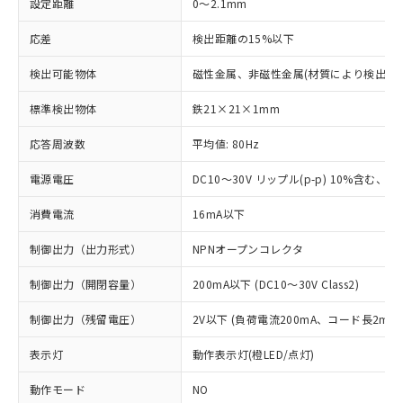
設定距離
0～2.1mm
応差
検出距離の15%以下
検出可能物体
磁性金属、非磁性金属(材質により検出距
標準検出物体
鉄21×21×1mm
応答周波数
平均値: 80Hz
電源電圧
DC10～30V リップル(p-p) 10%含む、Cla
消費電流
16mA以下
制御出力（出力形式）
NPNオープンコレクタ
制御出力（開閉容量）
200mA以下 (DC10～30V Class2)
制御出力（残留電圧）
2V以下 (負荷電流200mA、コード長2m時
表示灯
動作表示灯(橙LED/点灯)
動作モード
NO