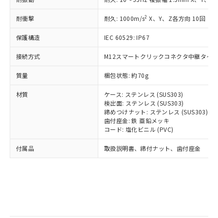
記
タに基づき作成されるものであり、閲
説明
鉛(Pb) 1000ppm以下、 水銀(Hg) 1000ppm以下、 カド
*中国RoHS10物質の基準値 (GB/T26572)：
国政府の輸出許可(または役務取引許
号
覧された時点での実際の在庫および標
ミウム(Cd) 100ppm以下、
Pb(鉛) :1000ppm、 Hg(水銀) : 1000ppm、 Cd(カドミウ
2
耐衝撃
可)を取得するなどの必要な手続きを
耐久: 1000m/s
X、Y、Z各方向 10回
六価クロム(Cr(Ⅵ)) 1000ppm以下、ポリ臭化ビフェニル
ム) : 100ppm、
準価格とは異なる場合があることをご
類(PBB) 1000ppm以下、ポリ臭化ジフェニルエーテル類
Cr(Ⅵ)(六価クロム) : 1000ppm、 PBBs(ポリ臭化ビフェ
とります。
了承ください。
(PBDE) 1000ppm以下、フタル酸ビス(2-エチルヘキシ
○
一定数以上の在庫あり
ニル類) : 1000ppm、 PBDEs(ポリ臭化ジフェニルエーテ
保護構造
IEC 60529: IP67
当社は規制貨物を破棄する場合は、完
ル) (DEHP)(別名：DOP) 1000ppm以下、フタル酸ブチ
正式な納期状況および標準価格はお客
ル類) : 1000ppm、
ルベンジル（BBP） 1000ppm以下、フタル酸ジブチル
全に破砕するなど、違法に輸出されな
DBP(フタル酸ジブチル) : 1000ppm、 DIBP(フタル酸ジ
様のお取引先、またはお客様担当のオ
（DBP） 1000ppm以下、フタル酸ジイソブチル
接続方式
M12スマートクリックコネクタ中継タイプ (
イソブチル) : 1000ppm、 BBP(フタル酸ブチルベンジ
△
一定数には満たないが在庫あり
いよう必要な手段を講じます。
ムロン制御機器販売店・当社販売員に
(DIBP) 1000ppm以下
ル) : 1000ppm、
当社は貴社製品を、核兵器、ミサイ
但し、RoHS指令で産業用監視および制御機器に対する
DEHP(フタル酸ビス(2-エチルヘキシル)) : 1000ppm
ご相談ください。
質量
梱包状態: 約70g
適用除外項目は除く。
ル、化学兵器、生物兵器またはその他
－
在庫なし(最新の在庫状況につ
オムロン制御機器販売店や当社販売拠
フタル酸エステル類の４物質については閾値を超える意
武器並びにこれらの製造装置等に一切
いては、お客様のお取引先、ま
図的な使用がないことを確認しています。
点は「
販売ネットワーク
」をご確認
材質
ケース: ステンレス (SUS303)
※2 環境保護使用期限
使用いたしません。
たはお客様担当のオムロン制御
ください。
検出面: ステンレス (SUS303)
当社は、貴社製品を第三者に販売する
機器販売店・当社販売員にご確
締めつけナット: ステンレス (SUS303)
在庫状況および標準価格結果を当社の
※2 対応予定月
「ｅ」：有害物質（10物質）のすべてが基
場合は、上記1、2および3の内容を当
歯付座金: 鉄 亜鉛メッキ
認ください)
事前の承諾なく第三者に漏洩または開
準値以下であることを示します。
コード: 塩化ビニル (PVC)
該第三者に通知します。また当社は、
示しないようお願いします。
部品在庫の切り替え状況などにより、予定
「10」：通常の使用状況下において有害物
販売先および販売に係わる関係者が違
マイパーツ機能（部品リスト作成サー
空
受注生産機種、また在庫状況の
付属品
取扱説明書、締付ナット、歯付座金
月が前後することがあります。
質が外部に漏えいし、環境に深刻な影響を
法に輸出するおそれがある場合は、取
ビス）をご利用いただくには、I-Web
白
情報を公開していない機種
及ぼさない年数を意味します。
り引きをいたしません。
メンバーズにご登録されている必要が
「－」：未確認です。当社販売部門へお問
あります。
い合わせください。
お客様が当ウェブサイト上で当社にご
※3 非含有証明書ダウンロード
登録された部品リストについて、当社
および当社の共同利用者が、当社の製
下記の非含有証明書をダウンロードするこ
品・サービスに関するお客様との取