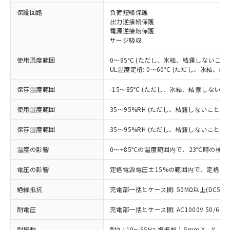
※1 対応状況
保護回路
負荷短絡保護
出力逆接続保護
電源逆接続保護
対応済み：EU RoHS指令（10物質）の
サージ吸収
非含有に対応した製品が提供可能な商品で
す。
使用温度範囲
0～85℃ (ただし、氷結、結露しないこと)
対応予定：EU RoHS指令（10物質）の非含
UL温度定格: 0～60℃ (ただし、氷結、結
ご利用条件
有に対応した製品に切り替える予定のある
商品です。
保存温度範囲
-15～85℃ (ただし、氷結、結露しないこ
対応予定なし：EU RoHS指令（10物質）の
以下の条件をお読みいただき、同意のうえ
非含有に非対応の商品で、対応品を出す予
使用湿度範囲
35～95%RH (ただし、結露しないこと)
ご利用ください。
定はありません。
調査・確認中：EU RoHS指令（10物質）の
保存湿度範囲
35～95%RH (ただし、結露しないこと)
本サービスは、当社制御機器事業取扱
※1 中国RoHS○×表
非含有の対応状況を調査中または確認中の
商品の当社在庫状況および標準価格
温度の影響
0～+85℃の温度範囲内で、23℃時の検出
商品です。
(税抜)を提供させていただくもので
「○」：最大均質材料含有率が中国RoHSの
非該当品：ライセンス料など無形物で、有
す。
電圧の影響
定格電源電圧±15%の範囲内で、定格電源
基準値以下であることを示します。
害物質有無と関係のない商品です。
当社制御機器事業取扱商品の中には、
「×」：最大均質材料含有率が中国RoHSの
仕入先様の事情により、非含有部品として
本サービスの対象外となる商品もある
絶縁抵抗
充電部一括とケース間: 50MΩ以上(DC500
基準値を超えていることを示します。
いたものが、含有品と判明した場合などや
当社は、これら貴社製品のうち、外国
ことをご了承ください。
「－」：未確認です。当社販売部門へお問
むを得ず変更することがあります。
為替および外国貿易法に定める商品
耐電圧
在庫状況および標準価格照会結果は、
充電部一括とケース間: AC1000V 50/60Hz
い合わせください。
（以下｢規制貨物等」という）を輸出
記載している更新日時点での社内デー
*EU RoHS指令（10物質）：
または国外への提供する場合は、日本
耐振動
耐久: 10～55Hz 複振幅 1.5mm X、Y、Z