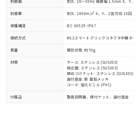
耐振動
耐久: 10～55Hz 複振幅 1.5mm X、Y、Z
記
タに基づき作成されるものであり、閲
説明
鉛(Pb) 1000ppm以下、 水銀(Hg) 1000ppm以下、 カド
*中国RoHS10物質の基準値 (GB/T26572)：
国政府の輸出許可(または役務取引許
号
覧された時点での実際の在庫および標
ミウム(Cd) 100ppm以下、
Pb(鉛) :1000ppm、 Hg(水銀) : 1000ppm、 Cd(カドミウ
可)を取得するなどの必要な手続きを
六価クロム(Cr(Ⅵ)) 1000ppm以下、ポリ臭化ビフェニル
2
耐衝撃
耐久: 1000m/s
X、Y、Z各方向 10回
ム) : 100ppm、
準価格とは異なる場合があることをご
類(PBB) 1000ppm以下、ポリ臭化ジフェニルエーテル類
Cr(Ⅵ)(六価クロム) : 1000ppm、 PBBs(ポリ臭化ビフェ
とります。
了承ください。
(PBDE) 1000ppm以下、フタル酸ビス(2-エチルヘキシ
○
一定数以上の在庫あり
ニル類) : 1000ppm、 PBDEs(ポリ臭化ジフェニルエーテ
保護構造
IEC 60529: IP67
当社は規制貨物を破棄する場合は、完
ル) (DEHP)(別名：DOP) 1000ppm以下、フタル酸ブチ
正式な納期状況および標準価格はお客
ル類) : 1000ppm、
ルベンジル（BBP） 1000ppm以下、フタル酸ジブチル
全に破砕するなど、違法に輸出されな
DBP(フタル酸ジブチル) : 1000ppm、 DIBP(フタル酸ジ
様のお取引先、またはお客様担当のオ
（DBP） 1000ppm以下、フタル酸ジイソブチル
イソブチル) : 1000ppm、 BBP(フタル酸ブチルベンジ
接続方式
M12スマートクリックコネクタ中継タイプ (
△
一定数には満たないが在庫あり
いよう必要な手段を講じます。
ムロン制御機器販売店・当社販売員に
(DIBP) 1000ppm以下
ル) : 1000ppm、
当社は貴社製品を、核兵器、ミサイ
但し、RoHS指令で産業用監視および制御機器に対する
DEHP(フタル酸ビス(2-エチルヘキシル)) : 1000ppm
ご相談ください。
質量
梱包状態: 約70g
適用除外項目は除く。
ル、化学兵器、生物兵器またはその他
－
在庫なし(最新の在庫状況につ
オムロン制御機器販売店や当社販売拠
フタル酸エステル類の４物質については閾値を超える意
武器並びにこれらの製造装置等に一切
いては、お客様のお取引先、ま
図的な使用がないことを確認しています。
点は「
販売ネットワーク
」をご確認
材質
ケース: ステンレス (SUS303)
※2 環境保護使用期限
使用いたしません。
たはお客様担当のオムロン制御
ください。
検出面: ステンレス (SUS303)
当社は、貴社製品を第三者に販売する
機器販売店・当社販売員にご確
締めつけナット: ステンレス (SUS303)
在庫状況および標準価格結果を当社の
※2 対応予定月
「ｅ」：有害物質（10物質）のすべてが基
場合は、上記1、2および3の内容を当
歯付座金: 鉄 亜鉛メッキ
認ください)
事前の承諾なく第三者に漏洩または開
準値以下であることを示します。
コード: 塩化ビニル (PVC)
該第三者に通知します。また当社は、
示しないようお願いします。
部品在庫の切り替え状況などにより、予定
「10」：通常の使用状況下において有害物
販売先および販売に係わる関係者が違
マイパーツ機能（部品リスト作成サー
空
受注生産機種、また在庫状況の
付属品
取扱説明書、締付ナット、歯付座金
月が前後することがあります。
質が外部に漏えいし、環境に深刻な影響を
法に輸出するおそれがある場合は、取
ビス）をご利用いただくには、I-Web
白
情報を公開していない機種
及ぼさない年数を意味します。
り引きをいたしません。
メンバーズにご登録されている必要が
「－」：未確認です。当社販売部門へお問
あります。
い合わせください。
お客様が当ウェブサイト上で当社にご
※3 非含有証明書ダウンロード
登録された部品リストについて、当社
および当社の共同利用者が、当社の製
下記の非含有証明書をダウンロードするこ
品・サービスに関するお客様との取