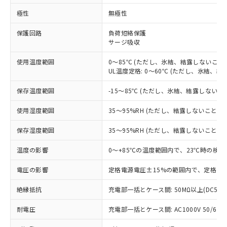
※1 対応状況
極性
無極性
対応済み：EU RoHS指令（10物質）の
保護回路
負荷短絡保護
サージ吸収
非含有に対応した製品が提供可能な商品で
す。
使用温度範囲
0～85℃ (ただし、氷結、結露しないこと)
対応予定：EU RoHS指令（10物質）の非含
UL温度定格: 0～60℃ (ただし、氷結、結
ご利用条件
有に対応した製品に切り替える予定のある
商品です。
保存温度範囲
-15～85℃ (ただし、氷結、結露しないこ
対応予定なし：EU RoHS指令（10物質）の
以下の条件をお読みいただき、同意のうえ
非含有に非対応の商品で、対応品を出す予
使用湿度範囲
35～95%RH (ただし、結露しないこと)
ご利用ください。
定はありません。
調査・確認中：EU RoHS指令（10物質）の
保存湿度範囲
35～95%RH (ただし、結露しないこと)
本サービスは、当社制御機器事業取扱
※1 中国RoHS○×表
非含有の対応状況を調査中または確認中の
商品の当社在庫状況および標準価格
商品です。
温度の影響
0～+85℃の温度範囲内で、23℃時の検出
(税抜)を提供させていただくもので
「○」：最大均質材料含有率が中国RoHSの
非該当品：ライセンス料など無形物で、有
す。
基準値以下であることを示します。
電圧の影響
定格電源電圧±15%の範囲内で、定格電源
害物質有無と関係のない商品です。
当社制御機器事業取扱商品の中には、
「×」：最大均質材料含有率が中国RoHSの
仕入先様の事情により、非含有部品として
本サービスの対象外となる商品もある
絶縁抵抗
充電部一括とケース間: 50MΩ以上(DC500
基準値を超えていることを示します。
いたものが、含有品と判明した場合などや
当社は、これら貴社製品のうち、外国
ことをご了承ください。
「－」：未確認です。当社販売部門へお問
むを得ず変更することがあります。
為替および外国貿易法に定める商品
在庫状況および標準価格照会結果は、
耐電圧
充電部一括とケース間: AC1000V 50/60Hz
い合わせください。
（以下｢規制貨物等」という）を輸出
記載している更新日時点での社内デー
*EU RoHS指令（10物質）：
または国外への提供する場合は、日本