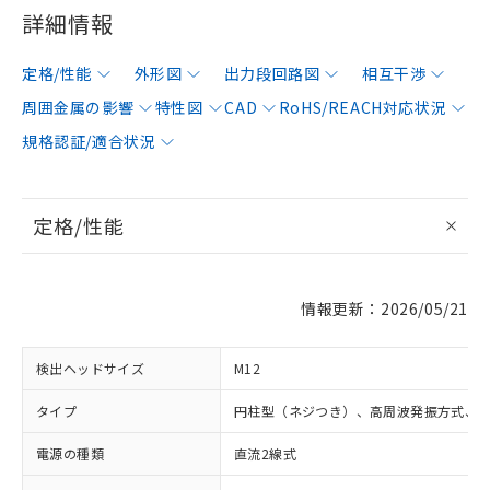
詳細情報
定格/性能
外形図
出力段回路図
相互干渉
周囲金属の影響
特性図
CAD
RoHS/REACH対応状況
規格認証/適合状況
定格/性能
情報更新：2026/05/21
検出ヘッドサイズ
M12
タイプ
円柱型（ネジつき）、高周波発振方式、
電源の種類
直流2線式