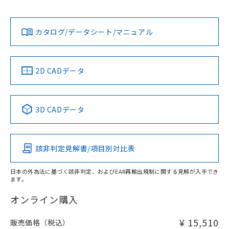
L: 0mm以上、φd: 12mm以上、D: 0mm以上、m: 8mm以
Yes
Yes
Yes
対応状況
対応予定月
※1
※2
上、n: 40mm以上
ダウンロードデータをご利用いただく前に、以下を必ずお読
アルミ材
みください。
カタログ/データシート/マニュアル
対応済み
L: 12mm以上、φd: 70mm以上、D: 12mm以上、m: 10mm
ソフトウェアの使用条件
以上、n: 70mm以上
LR型式承認
DNV型式承認
BV型式承認
KR型式承
（イギリス
（ノルウェー
（フランス
（韓国
金属埋め込み
船舶規格）
船舶規格）
船舶規格）
船舶規格
中国 RoHS
注意事項・凡例
2D CADデータ
No
No
No
No
検出領域
中国 RoHS表
※1 ※2
3D CADデータ
この製品の規格認証/適合状況ページへ
Pb
Hg
Cd
Cr(VI)
その他の認証はこちらのページからご検索ください
鉄材
l: 0mm以上、φd: 12mm以上、D: 0mm以上、m: 8mm以
該非判定見解書/項目別対比表
X
O
O
O
上、n: 40mm以上
アルミ材
日本の外為法に基づく該非判定、およびEAR再輸出規制に関する見解が入手でき
l: 12mm以上、φd: 70mm以上、D: 12mm以上、m: 8mm以
ます。
"対応済み"や非含有の記載がされた商品であっても、流通
上、n: 70mm以上
在庫等で未対応品が混在する可能性があります。
オンライン購入
非含有品が必要な際は、弊社営業部門もしくは販売店へお
問い合わせください。
¥ 15,510
販売価格（税込）