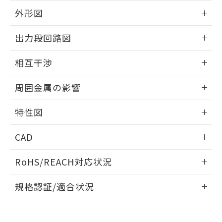
とができます。
合意する
キャンセル
引・商談に必要な範囲で利用すること
外形図
をご了承ください。
EU RoHS指令（10物質）の非含有証明書
※当社の共同利用者とは、
"個人情報
情報更新：2026/05/21
出力段回路図
51物質の非含有証明書（当社基準）
の共同利用に関して"
の「1.共同利
※本証明書は発行日時点で非含有を証明す
用者の範囲」に記載されている法人を
外形図
情報更新：2026/05/21
るもので、過去に遡って非含有を証明する
相互干渉
指します。
ものではありません。
出力段回路図
また、RoHS指令のフタル酸エステル類４
情報更新：2026/05/21
周囲金属の影響
物質の対応では、対応完了までの期間は出
荷製品に未対応品が混在することから備考
相互干渉
情報更新：2026/05/21
欄に対応日を記載しておりました。
特性図
既に当社にて対応品への在庫切替を完了
周囲金属の影響
情報更新：2026/05/21
していることから、特段のことがない限
CAD
り、2022年1月12日より割愛しておりま
す。
検出物体の大きさと材質による影響
ログイン/会員登録いただくと、CADデータをダウンロー
RoHS/REACH対応状況
ドすることができます。
情報更新：2026/7/29
A: 40mm以上、B: 35mm以上
規格認証/適合状況
ログイン/会員登録
EU RoHS
注意事項・凡例
UL認証
CSA認証
CEマーキング
タイムチャート
鉄材