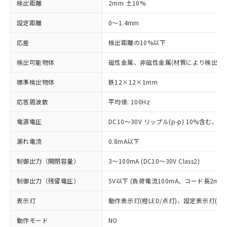
検出距離
2mm ±10%
設定距離
0～1.4mm
応差
検出距離の10%以下
検出可能物体
磁性金属、非磁性金属(材質により検出距
標準検出物体
鉄12×12×1mm
応答周波数
平均値: 100Hz
電源電圧
DC10～30V リップル(p-p) 10%含む、Cla
漏れ電流
0.8mA以下
制御出力（開閉容量）
3～100mA (DC10～30V Class2)
制御出力（残留電圧）
5V以下 (負荷電流100mA、コード長2m時
表示灯
動作表示灯(橙LED/点灯)、設定表示灯(緑L
動作モード
NO