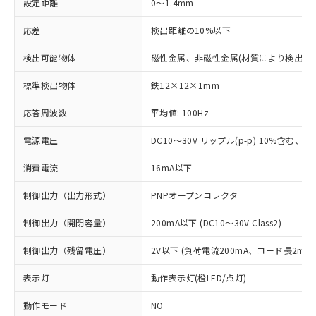
設定距離
0～1.4mm
応差
検出距離の10%以下
検出可能物体
磁性金属、非磁性金属(材質により検出距
標準検出物体
鉄12×12×1mm
応答周波数
平均値: 100Hz
電源電圧
DC10～30V リップル(p-p) 10%含む、Cla
消費電流
16mA以下
制御出力（出力形式）
PNPオープンコレクタ
制御出力（開閉容量）
200mA以下 (DC10～30V Class2)
制御出力（残留電圧）
2V以下 (負荷電流200mA、コード長2m時
表示灯
動作表示灯(橙LED/点灯)
動作モード
NO