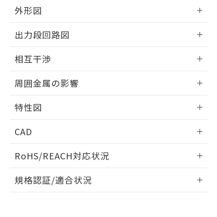
とができます。
合意する
キャンセル
引・商談に必要な範囲で利用すること
外形図
をご了承ください。
EU RoHS指令（10物質）の非含有証明書
情報更新：2026/05/21
※当社の共同利用者とは、
"個人情報
出力段回路図
51物質の非含有証明書（当社基準）
の共同利用に関して"
の「1.共同利
※本証明書は発行日時点で非含有を証明す
用者の範囲」に記載されている法人を
外形図
情報更新：2026/05/21
るもので、過去に遡って非含有を証明する
相互干渉
指します。
ものではありません。
出力段回路図
また、RoHS指令のフタル酸エステル類４
情報更新：2026/05/21
周囲金属の影響
物質の対応では、対応完了までの期間は出
荷製品に未対応品が混在することから備考
相互干渉
情報更新：2026/05/21
特性図
欄に対応日を記載しておりました。
既に当社にて対応品への在庫切替を完了
周囲金属の影響
情報更新：2026/05/21
していることから、特段のことがない限
CAD
り、2022年1月12日より割愛しておりま
検出物体の大きさと材質による影響
す。
ログイン/会員登録いただくと、CADデータをダウンロー
RoHS/REACH対応状況
ドすることができます。
情報更新：2026/7/29
A: 40mm以上、B: 35mm以上
規格認証/適合状況
タイムチャート
ログイン/会員登録
EU RoHS
注意事項・凡例
UL認証
CSA認証
CEマーキング
鉄材