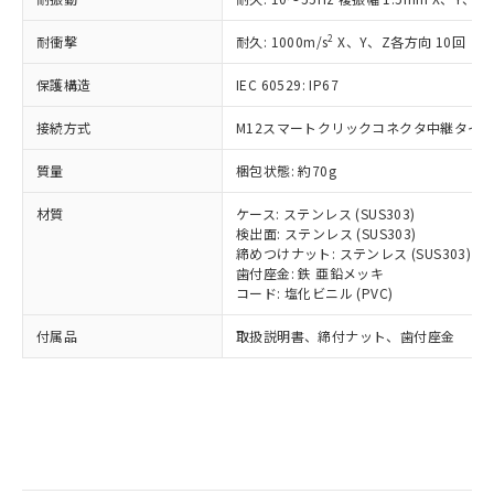
記
タに基づき作成されるものであり、閲
説明
鉛(Pb) 1000ppm以下、 水銀(Hg) 1000ppm以下、 カド
*中国RoHS10物質の基準値 (GB/T26572)：
国政府の輸出許可(または役務取引許
号
覧された時点での実際の在庫および標
ミウム(Cd) 100ppm以下、
Pb(鉛) :1000ppm、 Hg(水銀) : 1000ppm、 Cd(カドミウ
2
耐衝撃
可)を取得するなどの必要な手続きを
耐久: 1000m/s
X、Y、Z各方向 10回
六価クロム(Cr(Ⅵ)) 1000ppm以下、ポリ臭化ビフェニル
ム) : 100ppm、
準価格とは異なる場合があることをご
類(PBB) 1000ppm以下、ポリ臭化ジフェニルエーテル類
Cr(Ⅵ)(六価クロム) : 1000ppm、 PBBs(ポリ臭化ビフェ
とります。
了承ください。
(PBDE) 1000ppm以下、フタル酸ビス(2-エチルヘキシ
○
一定数以上の在庫あり
ニル類) : 1000ppm、 PBDEs(ポリ臭化ジフェニルエーテ
保護構造
IEC 60529: IP67
当社は規制貨物を破棄する場合は、完
ル) (DEHP)(別名：DOP) 1000ppm以下、フタル酸ブチ
正式な納期状況および標準価格はお客
ル類) : 1000ppm、
ルベンジル（BBP） 1000ppm以下、フタル酸ジブチル
全に破砕するなど、違法に輸出されな
DBP(フタル酸ジブチル) : 1000ppm、 DIBP(フタル酸ジ
様のお取引先、またはお客様担当のオ
（DBP） 1000ppm以下、フタル酸ジイソブチル
接続方式
M12スマートクリックコネクタ中継タイプ (
イソブチル) : 1000ppm、 BBP(フタル酸ブチルベンジ
△
一定数には満たないが在庫あり
いよう必要な手段を講じます。
ムロン制御機器販売店・当社販売員に
(DIBP) 1000ppm以下
ル) : 1000ppm、
当社は貴社製品を、核兵器、ミサイ
但し、RoHS指令で産業用監視および制御機器に対する
DEHP(フタル酸ビス(2-エチルヘキシル)) : 1000ppm
ご相談ください。
質量
梱包状態: 約70g
適用除外項目は除く。
ル、化学兵器、生物兵器またはその他
－
在庫なし(最新の在庫状況につ
オムロン制御機器販売店や当社販売拠
フタル酸エステル類の４物質については閾値を超える意
武器並びにこれらの製造装置等に一切
いては、お客様のお取引先、ま
図的な使用がないことを確認しています。
点は「
販売ネットワーク
」をご確認
材質
ケース: ステンレス (SUS303)
※2 環境保護使用期限
使用いたしません。
たはお客様担当のオムロン制御
ください。
検出面: ステンレス (SUS303)
当社は、貴社製品を第三者に販売する
機器販売店・当社販売員にご確
締めつけナット: ステンレス (SUS303)
在庫状況および標準価格結果を当社の
※2 対応予定月
「ｅ」：有害物質（10物質）のすべてが基
場合は、上記1、2および3の内容を当
歯付座金: 鉄 亜鉛メッキ
認ください)
事前の承諾なく第三者に漏洩または開
準値以下であることを示します。
コード: 塩化ビニル (PVC)
該第三者に通知します。また当社は、
示しないようお願いします。
部品在庫の切り替え状況などにより、予定
「10」：通常の使用状況下において有害物
販売先および販売に係わる関係者が違
マイパーツ機能（部品リスト作成サー
空
受注生産機種、また在庫状況の
付属品
取扱説明書、締付ナット、歯付座金
月が前後することがあります。
質が外部に漏えいし、環境に深刻な影響を
法に輸出するおそれがある場合は、取
ビス）をご利用いただくには、I-Web
白
情報を公開していない機種
及ぼさない年数を意味します。
り引きをいたしません。
メンバーズにご登録されている必要が
「－」：未確認です。当社販売部門へお問
あります。
い合わせください。
お客様が当ウェブサイト上で当社にご
※3 非含有証明書ダウンロード
登録された部品リストについて、当社
および当社の共同利用者が、当社の製
下記の非含有証明書をダウンロードするこ
品・サービスに関するお客様との取