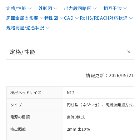
定格/性能
外形図
出力段回路図
相互干渉
周囲金属の影響
特性図
CAD
RoHS/REACH対応状況
規格認証/適合状況
定格/性能
情報更新：2026/05/21
検出ヘッドサイズ
M12
タイプ
円柱型（ネジつき）、高周波発振方式、
電源の種類
直流3線式
検出距離
2mm ±10%