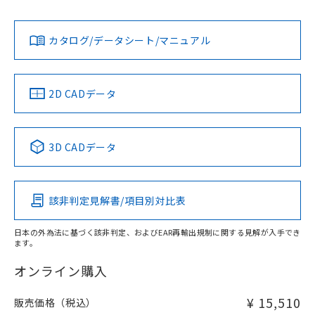
L: 0mm以上、φd: 12mm以上、D: 0mm以上、m: 8mm以
Yes
Yes
Yes
対応状況
対応予定月
※1
※2
上、n: 40mm以上
ダウンロードデータをご利用いただく前に、以下を必ずお読
アルミ材
みください。
カタログ/データシート/マニュアル
対応済み
L: 12mm以上、φd: 70mm以上、D: 12mm以上、m: 10mm
ソフトウェアの使用条件
以上、n: 70mm以上
LR型式承認
DNV型式承認
BV型式承認
KR型式承
（イギリス
（ノルウェー
（フランス
（韓国
金属埋め込み
船舶規格）
船舶規格）
船舶規格）
船舶規格
中国 RoHS
注意事項・凡例
2D CADデータ
No
No
No
No
検出領域
中国 RoHS表
※1 ※2
3D CADデータ
この製品の規格認証/適合状況ページへ
Pb
Hg
Cd
Cr(VI)
その他の認証はこちらのページからご検索ください
鉄材
l: 0mm以上、φd: 12mm以上、D: 0mm以上、m: 8mm以
該非判定見解書/項目別対比表
X
O
O
O
上、n: 40mm以上
アルミ材
日本の外為法に基づく該非判定、およびEAR再輸出規制に関する見解が入手でき
l: 12mm以上、φd: 70mm以上、D: 12mm以上、m: 8mm以
ます。
"対応済み"や非含有の記載がされた商品であっても、流通
上、n: 70mm以上
在庫等で未対応品が混在する可能性があります。
オンライン購入
非含有品が必要な際は、弊社営業部門もしくは販売店へお
問い合わせください。
¥ 15,510
販売価格（税込）