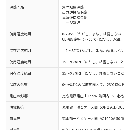
※1 対応状況
保護回路
負荷短絡保護
出力逆接続保護
電源逆接続保護
対応済み：EU RoHS指令（10物質）の
サージ吸収
非含有に対応した製品が提供可能な商品で
す。
使用温度範囲
0～85℃ (ただし、氷結、結露しないこと)
対応予定：EU RoHS指令（10物質）の非含
UL温度定格: 0～60℃ (ただし、氷結、結
ご利用条件
有に対応した製品に切り替える予定のある
商品です。
保存温度範囲
-15～85℃ (ただし、氷結、結露しないこ
対応予定なし：EU RoHS指令（10物質）の
以下の条件をお読みいただき、同意のうえ
非含有に非対応の商品で、対応品を出す予
使用湿度範囲
35～95%RH (ただし、結露しないこと)
ご利用ください。
定はありません。
調査・確認中：EU RoHS指令（10物質）の
保存湿度範囲
35～95%RH (ただし、結露しないこと)
本サービスは、当社制御機器事業取扱
※1 中国RoHS○×表
非含有の対応状況を調査中または確認中の
商品の当社在庫状況および標準価格
温度の影響
0～+85℃の温度範囲内で、23℃時の検出
商品です。
(税抜)を提供させていただくもので
「○」：最大均質材料含有率が中国RoHSの
非該当品：ライセンス料など無形物で、有
す。
電圧の影響
定格電源電圧±15%の範囲内で、定格電源
基準値以下であることを示します。
害物質有無と関係のない商品です。
当社制御機器事業取扱商品の中には、
「×」：最大均質材料含有率が中国RoHSの
仕入先様の事情により、非含有部品として
本サービスの対象外となる商品もある
絶縁抵抗
充電部一括とケース間: 50MΩ以上(DC500
基準値を超えていることを示します。
いたものが、含有品と判明した場合などや
当社は、これら貴社製品のうち、外国
ことをご了承ください。
「－」：未確認です。当社販売部門へお問
むを得ず変更することがあります。
為替および外国貿易法に定める商品
耐電圧
在庫状況および標準価格照会結果は、
充電部一括とケース間: AC1000V 50/60Hz
い合わせください。
（以下｢規制貨物等」という）を輸出
記載している更新日時点での社内デー
*EU RoHS指令（10物質）：
または国外への提供する場合は、日本
耐振動
耐久: 10～55Hz 複振幅 1.5mm X、Y、Z