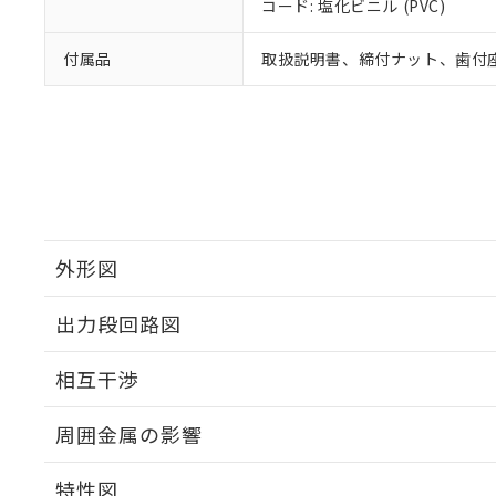
コード: 塩化ビニル (PVC)
付属品
取扱説明書、締付ナット、歯付
外形図
出力段回路図
外形図
相互干渉
出力段回路図
周囲金属の影響
相互干渉
特性図