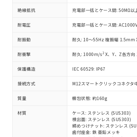
いる法人を指
EU RoHS指令（
絶縁抵抗
充電部一括とケース間: 50MΩ以上
51物質の非含有証
※本証明書は発行
また、RoHS指
耐電圧
充電部一括とケース間: AC1000V 5
混在することから
既に当社にて対応
耐振動
耐久: 10～55Hz 複振幅 1.5mm
り割愛しておりま
2
耐衝撃
耐久: 1000m/s
X、Y、Z各方向 
保護構造
IEC 60529: IP67
接続方式
M12スマートクリックコネクタ中継
質量
梱包状態: 約160g
材質
ケース: ステンレス (SUS303)
検出面: ステンレス (SUS303)
締めつけナット: ステンレス (SUS
歯付座金: 鉄 亜鉛メッキ