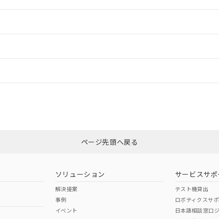
情報更新：2
ードすることができます。
情報更新：
ログイン/会員登録
CCC認証
電波法
みください。
N/A
N/A
非含有証明書
※3
上、n: 90mm以上
ページ先頭へ戻る
ダウンロードはこちら
m以上、n: 120mm以上
型式承認
NK型式承認
ABS型式承認
韓国
（日本
（アメリカ
ソリューション
サービスサポ
舶規格）
船舶規格）
船舶規格）
解決提案
テスト機貸出
事例
ロボティクスサ
No
No
イベント
日本語相談窓口