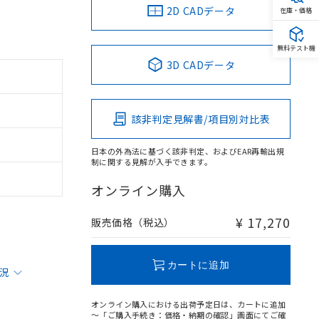
2D CADデータ
在庫・価格
無料テスト機
3D CADデータ
該非判定見解書/項目別対比表
日本の外為法に基づく該非判定、およびEAR再輸出規
制に関する見解が入手できます。
オンライン購入
¥ 17,270
販売価格（税込）
カートに追加
状況
オンライン購入における出荷予定日は、カートに追加
～「ご購入手続き：価格・納期の確認」画面にてご確