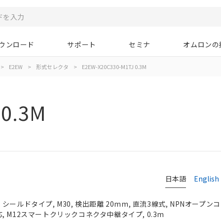
ウンロード
サポート
セミナ
オムロンの
>
E2EW
>
形式セレクタ
>
E2EW-X20C330-M1TJ 0.3M
 0.3M
日本語
English
ールドタイプ, M30, 検出距離 20mm, 直流3線式, NPNオープンコ
非対応, M12スマートクリックコネクタ中継タイプ, 0.3m