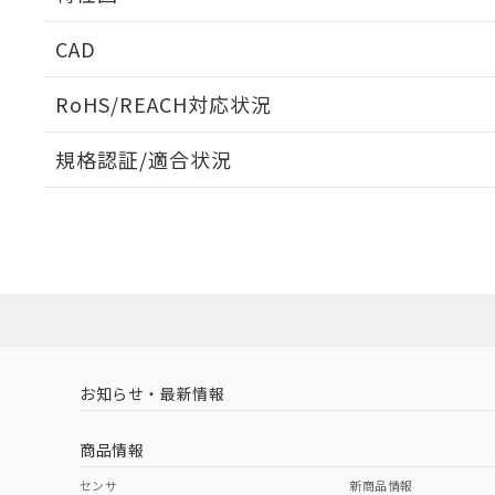
周囲金属の影響
CAD
検出物体の大きさと材質による影響
ログイン/会員登録いただくと、CADデータをダウンロ
RoHS/REACH対応状況
規格認証/適合状況
タイムチャート
A: 135mm以上、B: 110mm以上
EU RoHS
注意事項・凡例
UL認証
CSA認証
CEマーキング
ダウンロードデータをご利用いただく前に、以下を必ずお読
Yes
Yes
Yes
対応状況
対応予定月
※1
※2
鉄材
ソフトウェアの使用条件
L: 0mm以上、φd: 30mm以上、D: 0mm以上、m: 60mm以
対応済み
アルミ材
L: 16mm以上、φd: 120mm以上、D: 16mm以上、m: 60m
LR型式承認
DNV型式承認
BV型式承認
KR
（イギリス
（ノルウェー
（フランス
（
金属埋め込み
お知らせ・最新情報
中国 RoHS
注意事項・凡例
船舶規格）
船舶規格）
船舶規格）
船
商品情報
検出領域
No
No
No
No
中国 RoHS表
※1 ※2
センサ
新商品情報