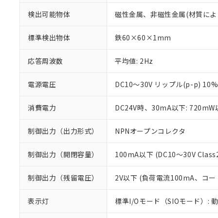
検出可能物体
磁性金属、非磁性金属(材質によ
標準検出物体
鉄60×60×1mm
応答周波数
平均値: 2Hz
電源電圧
DC10～30V リップル(p-p) 10
消費電力
DC24V時、30mA以下: 720m
制御出力（出力形式）
NPNオープンコレクタ
制御出力（開閉容量）
100mA以下 (DC10～30V Class
※1 対応状況
制御出力（残留電圧）
2V以下 (負荷電流100mA、コー
対応済み：EU
対応予定：EU R
表示灯
標準I/Oモード（SIOモード）: 
対応予定なし：EU