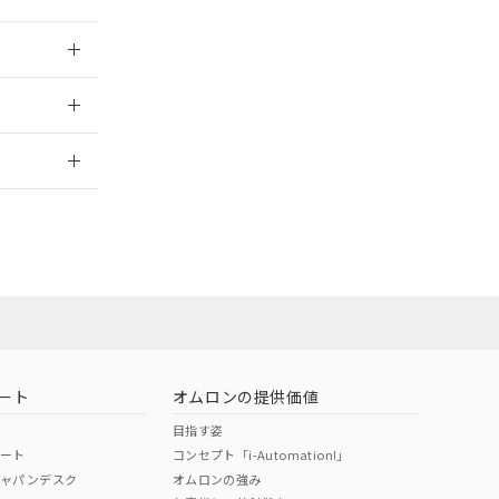
026/05/21
2026/7/29
ート
オムロンの提供価値
目指す姿
ポート
コンセプト「i-Automation!」
ジャパンデスク
オムロンの強み