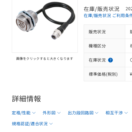
在庫/販売状況
20
在庫/販売状況 ご利用条
販売状況
機種区分
画像をクリックすると大きくなります
在庫状況
標準価格(税別)
詳細情報
定格/性能
外形図
出力段回路図
相互干渉
規格認証/適合状況