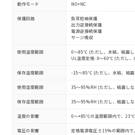
調査・確認中：EU
ご利用条件
動作モード
NO+NC
非該当品：ライセ
※1 中国RoHS
仕入先様の事情に
保護回路
負荷短絡保護
があります。
以下の条件をお読
「○」：最大均質
出力逆接続保護
「×」：最大均質
電源逆接続保護
本サービスは
当社は、これ
*EU RoHS指令（10物
「－」：未確認で
鉛(Pb) 1000ppm以下、
サージ吸収
くものです。
う）を輸出ま
記
説明
六価クロム(Cr(Ⅵ)) 1
当社制御機器
などの必要な
フタル酸ビス(2-エチルヘ
号
*中国RoHS10物質の基準値 
ル（DBP） 1000ppm
在庫状況およ
当社は規制貨
使用温度範囲
0～85℃ (ただし、氷結、結露し
Pb(鉛) :1000ppm、 Hg
但し、RoHS指令で産
のであり、閲
ます。
UL温度定格: 0～60℃ (ただ
Cr(Ⅵ)(六価クロム) : 
フタル酸エステル類の４
○
一定数以
DBP(フタル酸ジブチル) :
い。
当社は貴社製
DEHP(フタル酸ビス(2-エ
正式な納期状
置等に一切使
保存温度範囲
-15～85℃ (ただし、氷結、結
当社販売員に
※2 対応予定月
△
一定数に
当社は、貴社
オムロン制御
また当社は、
※2 環境保護使
使用湿度範囲
35～95%RH (ただし、結露し
在庫状況およ
部品在庫の切り替
たしません。
－
在庫なし
す。
「ｅ」：有害物質
機器販売
保存湿度範囲
35～95%RH (ただし、結露し
マイパーツ機
「10」：通常の
ている必要が
味します。
空
受注生産
お客様が当ウ
※3 非含有証明
温度の影響
0～+85℃の温度範囲内で、23
「－」：未確認で
白
が、当社の製
さい。
下記の非含有証明
電圧の影響
定格電源電圧±15%の範囲内で
※当社の共同