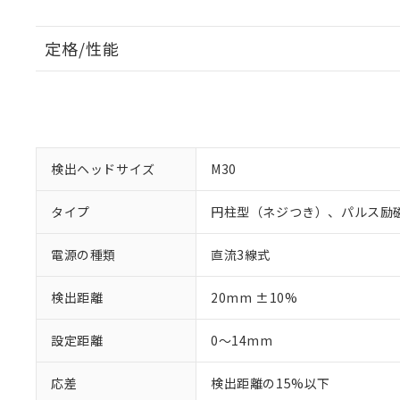
定格/性能
検出ヘッドサイズ
M30
タイプ
円柱型（ネジつき）、パルス励
電源の種類
直流3線式
検出距離
20mm ±10%
設定距離
0～14mm
応差
検出距離の15%以下