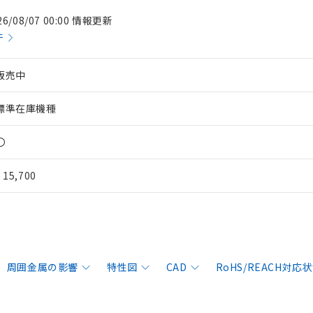
26/08/07 00:00 情報更新
件
販売中
標準在庫機種
〇
¥ 15,700
周囲金属の影響
特性図
CAD
RoHS/REACH対応