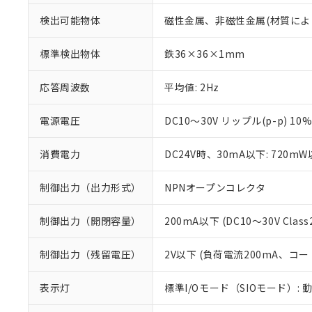
検出可能物体
磁性金属、非磁性金属(材質によ
標準検出物体
鉄36×36×1mm
応答周波数
平均値: 2Hz
電源電圧
DC10～30V リップル(p-p) 10
消費電力
DC24V時、30mA以下: 720m
制御出力（出力形式）
NPNオープンコレクタ
制御出力（開閉容量）
200mA以下 (DC10～30V Class
※1 対応状況
制御出力（残留電圧）
2V以下 (負荷電流200mA、コー
対応済み：EU
対応予定：EU R
表示灯
標準I/Oモード（SIOモード）: 
対応予定なし：EU