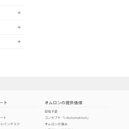
026/05/21
2026/7/29
ート
オムロンの提供価値
目指す姿
ポート
コンセプト「i-Automation!」
ジャパンデスク
オムロンの強み