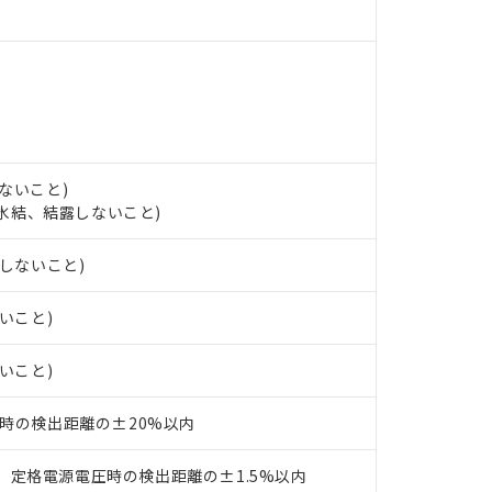
 RoHS指令（10物質）の非含有の対応状況を調査中または確認中の
ンス料など無形物で、有害物質有無と関係のない商品です。
○×表
より、非含有部品としていたものが、含有品と判明した場合などやむ
みいただき、同意のうえご利用ください。
材料含有率が中国RoHSの基準値以下であることを示します。
材料含有率が中国RoHSの基準値を超えていることを示します。
、当社制御機器事業取扱商品の当社在庫状況および標準価格(税抜)
ら貴社製品のうち、外国為替および外国貿易法に定める商品（以下｢
質）：
す。当社販売部門へお問い合わせください。
 水銀(Hg) 1000ppm以下、 カドミウム(Cd) 100ppm以下、
たは国外への提供する場合は、日本国政府の輸出許可(または役務取
000ppm以下、ポリ臭化ビフェニル類(PBB) 1000ppm以下、ポリ臭化ジフェニルエーテル類(P
事業取扱商品の中には、本サービスの対象外となる商品もあること
手続きをとります。
キシル) (DEHP)(別名：DOP) 1000ppm以下、フタル酸ブチルベンジル（BBP） 100
(GB/T26572)：
以下、フタル酸ジイソブチル (DIBP) 1000ppm以下
び標準価格照会結果は、記載している更新日時点での社内データに
物を破棄する場合は、完全に破砕するなど、違法に輸出されないよ
ないこと)
(水銀) : 1000ppm、 Cd(カドミウム) : 100ppm、
業用監視および制御機器に対する適用除外項目は除く。
覧された時点での実際の在庫および標準価格とは異なる場合がある
し、氷結、結露しないこと)
1000ppm、 PBBs(ポリ臭化ビフェニル類) : 1000ppm、 PBDEs(ポリ臭化ジフェニルエーテル類
物質については閾値を超える意図的な使用がないことを確認しています。
上の在庫あり
 1000ppm、 DIBP(フタル酸ジイソブチル) : 1000ppm、 BBP(フタル酸ブチルベンジル) :
品を、核兵器、ミサイル、化学兵器、生物兵器またはその他武器並
チルヘキシル)) : 1000ppm
況および標準価格はお客様のお取引先、またはお客様担当のオムロ
用いたしません。
露しないこと)
ご相談ください。
は満たないが在庫あり
製品を第三者に販売する場合は、上記1、2および3の内容を当該第
機器販売店や当社販売拠点は「
販売ネットワーク
」をご確認くだ
販売先および販売に係わる関係者が違法に輸出するおそれがある場
用期限
ないこと)
び標準価格結果を当社の事前の承諾なく第三者に漏洩または開示し
え状況などにより、予定月が前後することがあります。
(最新の在庫状況については、お客様のお取引先、またはお客様担当
（10物質）のすべてが基準値以下であることを示します。
店・当社販売員にご確認ください)
ないこと)
能（部品リスト作成サービス）をご利用いただくには、I-Webメン
使用状況下において有害物質が外部に漏えいし、環境に深刻な影響を
あります。
機種、また在庫状況の情報を公開していない機種
ェブサイト上で当社にご登録された部品リストについて、当社およ
書ダウンロード
℃時の検出距離の±20%以内
す。当社販売部門へお問い合わせください。
品・サービスに関するお客様との取引・商談に必要な範囲で利用す
合意する
キャンセル
書をダウンロードすることができます。
、定格電源電圧時の検出距離の±1.5%以内
利用者とは、
"個人情報の共同利用に関して"
の「1.共同利用者の