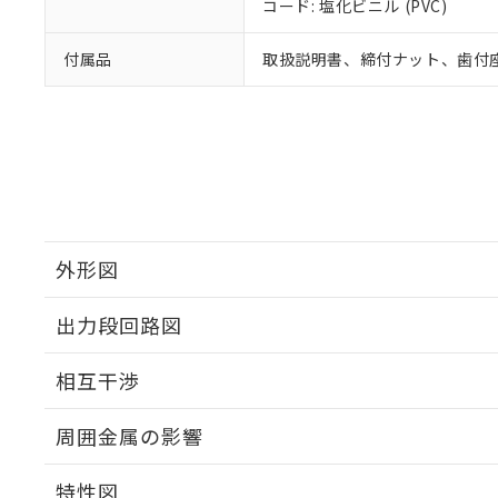
コード: 塩化ビニル (PVC)
付属品
取扱説明書、締付ナット、歯付
外形図
出力段回路図
外形図
相互干渉
出力段回路図
周囲金属の影響
相互干渉
特性図