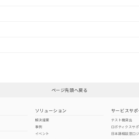
情報更新：2
ードすることができます。
情報更新：
ログイン/会員登録
CCC認証
電波法
みください。
N/A
N/A
非含有証明書
※3
上、n: 54mm以上
ページ先頭へ戻る
ダウンロードはこちら
以上、n: 80mm以上
型式承認
NK型式承認
ABS型式承認
韓国
（日本
（アメリカ
ソリューション
サービスサポ
舶規格）
船舶規格）
船舶規格）
解決提案
テスト機貸出
事例
ロボティクスサ
No
No
イベント
日本語相談窓口