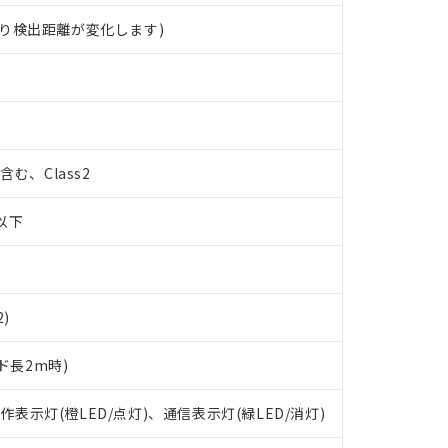
り検出距離が変化します)
%含む、Class2
W以下
2)
ド長2m時)
 RoHS指令（10物質）の非含有に対応した製品が提供可能な商品です
oHS指令（10物質）の非含有に対応した製品に切り替える予定のある
動作表示灯(橙LED/点灯)、通信表示灯(緑LED/消灯)
 RoHS指令（10物質）の非含有に非対応の商品で、対応品を出す予