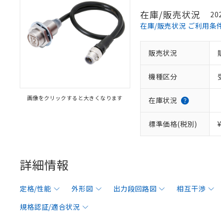
在庫/販売状況
20
在庫/販売状況 ご利用条
販売状況
機種区分
画像をクリックすると大きくなります
在庫状況
標準価格(税別)
詳細情報
定格/性能
外形図
出力段回路図
相互干渉
規格認証/適合状況