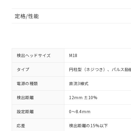
定格/性能
検出ヘッドサイズ
M18
タイプ
円柱型（ネジつき）、パルス励
電源の種類
直流3線式
検出距離
12mm ±10%
設定距離
0～8.4mm
応差
検出距離の15%以下