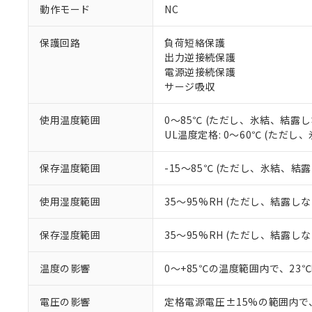
調査・確認中：EU
ご利用条件
動作モード
NC
非該当品：ライセ
※1 中国RoHS
仕入先様の事情に
保護回路
負荷短絡保護
があります。
以下の条件をお読
「○」：最大均質
出力逆接続保護
「×」：最大均質
電源逆接続保護
本サービスは
当社は、これ
*EU RoHS指令（10物
「－」：未確認で
鉛(Pb) 1000ppm以下、
サージ吸収
くものです。
う）を輸出ま
記
説明
六価クロム(Cr(Ⅵ)) 1
当社制御機器
などの必要な
フタル酸ビス(2-エチルヘ
号
*中国RoHS10物質の基準値 
ル（DBP） 1000ppm
在庫状況およ
当社は規制貨
使用温度範囲
0～85℃ (ただし、氷結、結露し
Pb(鉛) :1000ppm、 Hg
但し、RoHS指令で産
のであり、閲
ます。
UL温度定格: 0～60℃ (ただ
Cr(Ⅵ)(六価クロム) : 
フタル酸エステル類の４
○
一定数以
DBP(フタル酸ジブチル) :
い。
当社は貴社製
DEHP(フタル酸ビス(2-エ
正式な納期状
置等に一切使
保存温度範囲
-15～85℃ (ただし、氷結、結
当社販売員に
※2 対応予定月
△
一定数に
当社は、貴社
オムロン制御
また当社は、
※2 環境保護使
使用湿度範囲
35～95%RH (ただし、結露し
在庫状況およ
部品在庫の切り替
たしません。
－
在庫なし
す。
「ｅ」：有害物質
機器販売
保存湿度範囲
35～95%RH (ただし、結露し
マイパーツ機
「10」：通常の
ている必要が
味します。
空
受注生産
お客様が当ウ
※3 非含有証明
温度の影響
0～+85℃の温度範囲内で、23
「－」：未確認で
白
が、当社の製
さい。
下記の非含有証明
電圧の影響
定格電源電圧±15%の範囲内で
※当社の共同