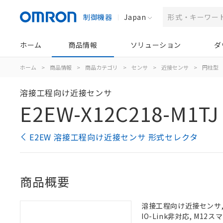
制御機器
Japan
ホーム
商品情報
ソリューション
ダ
ホーム
>
商品情報
>
商品カテゴリ
>
センサ
>
近接センサ
>
円柱型
溶接工程向け近接センサ
E2EW-X12C218-M1TJ
E2EW 溶接工程向け近接センサ 形式セレクタ
商品概要
溶接工程向け近接センサ, シ
IO-Link非対応, M1