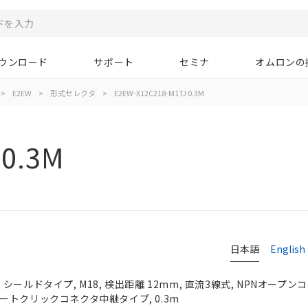
ウンロード
サポート
セミナ
オムロンの
>
E2EW
>
形式セレクタ
>
E2EW-X12C218-M1TJ 0.3M
 0.3M
日本語
English
ールドタイプ, M18, 検出距離 12mm, 直流3線式, NPNオープンコレ
2スマートクリックコネクタ中継タイプ, 0.3m