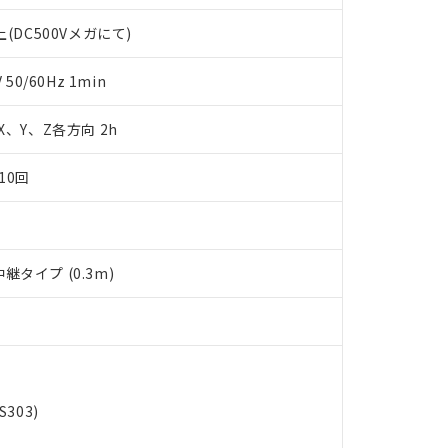
します。
10物質）の非含有証明書
(DC500Vメガにて)
明書（当社基準）
日時点で非含有を証明するもので、過去に遡って非含有を証明するも
令のフタル酸エステル類４物質の対応では、対応完了までの期間は出
0/60Hz 1min
備考欄に対応日を記載しておりました。
品への在庫切替を完了していることから、特段のことがない限り、20
 X、Y、Z各方向 2h
す。
10回
タイプ (0.3m)
303)