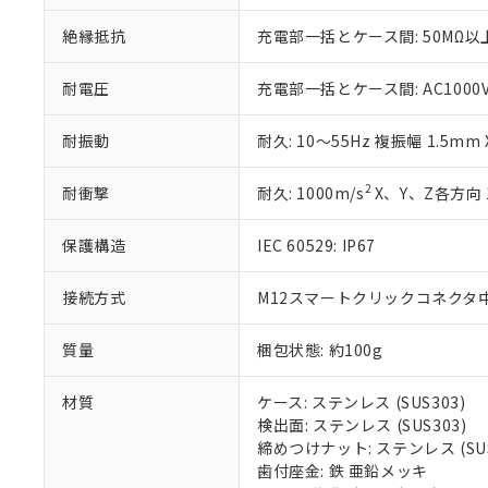
いる法人を指
EU RoHS指令（
絶縁抵抗
充電部一括とケース間: 50MΩ以上
51物質の非含有証
※本証明書は発行
また、RoHS指
耐電圧
充電部一括とケース間: AC1000V 5
混在することから
既に当社にて対応
耐振動
耐久: 10～55Hz 複振幅 1.5mm
り割愛しておりま
2
耐衝撃
耐久: 1000m/s
X、Y、Z各方向 
保護構造
IEC 60529: IP67
接続方式
M12スマートクリックコネクタ中継
質量
梱包状態: 約100g
材質
ケース: ステンレス (SUS303)
検出面: ステンレス (SUS303)
締めつけナット: ステンレス (SUS
歯付座金: 鉄 亜鉛メッキ