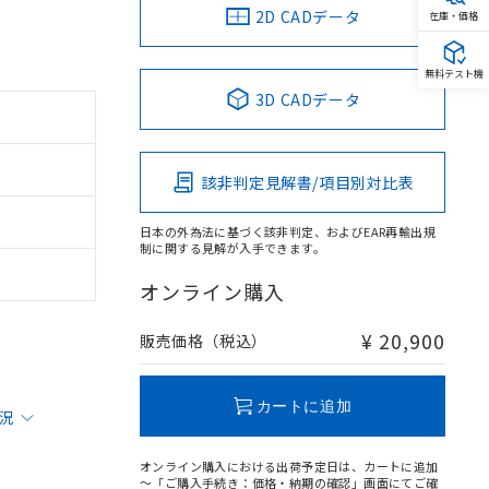
2D CADデータ
在庫・価格
無料テスト機
3D CADデータ
該非判定見解書/項目別対比表
日本の外為法に基づく該非判定、およびEAR再輸出規
制に関する見解が入手できます。
オンライン購入
¥ 20,900
販売価格（税込）
カートに追加
状況
オンライン購入における出荷予定日は、カートに追加
～「ご購入手続き：価格・納期の確認」画面にてご確