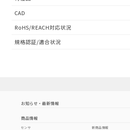
周囲金属の影響
CAD
検出物体の大きさと材質による影響
ログイン/会員登録いただくと、CADデータをダウンロ
RoHS/REACH対応状況
規格認証/適合状況
タイムチャート
A: 80mm以上、B: 60mm以上
EU RoHS
注意事項・凡例
UL認証
CSA認証
CEマーキング
ダウンロードデータをご利用いただく前に、以下を必ずお読
Yes
Yes
Yes
対応状況
対応予定月
※1
※2
鉄材
ソフトウェアの使用条件
L: 6mm以上、φd: 54mm以上、D: 6mm以上、m: 36mm以
対応済み
アルミ材
L: 12mm以上、φd: 80mm以上、D: 12mm以上、m: 36mm
LR型式承認
DNV型式承認
BV型式承認
KR
（イギリス
（ノルウェー
（フランス
（
金属埋め込み
お知らせ・最新情報
中国 RoHS
注意事項・凡例
船舶規格）
船舶規格）
船舶規格）
船
商品情報
検出領域
No
No
No
No
中国 RoHS表
※1 ※2
センサ
新商品情報