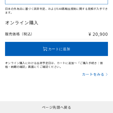
上、n: 54mm以上
アルミ材
日本の外為法に基づく該非判定、およびEAR再輸出規制に関する見解が入手でき
l: 12mm以上、φd: 80mm以上、D: 12mm以上、m: 30mm
ます。
"対応済み"や非含有の記載がされた商品であっても、流通
以上、n: 80mm以上
在庫等で未対応品が混在する可能性があります。
オンライン購入
非含有品が必要な際は、弊社営業部門もしくは販売店へお
問い合わせください。
¥ 20,900
販売価格（税込）
この製品のRoHS/REACH対応状況ページへ
カートに追加
オンライン購入における出荷予定日は、カートに追加～「ご購入手続き：価
格・納期の確認」画面にてご確認ください。
カートをみる
ページ先頭へ戻る