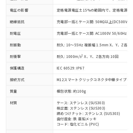
基準値を超えていることを示します。
いたものが、含有品と判明した場合などや
当社は、これら貴社製品のうち、外国
ことをご了承ください。
「－」：未確認です。当社販売部門へお問
むを得ず変更することがあります。
為替および外国貿易法に定める商品
電圧の影響
定格電源電圧±15%の範囲内で、定格電源電圧
在庫状況および標準価格照会結果は、
い合わせください。
（以下｢規制貨物等」という）を輸出
記載している更新日時点での社内デー
*EU RoHS指令（10物質）：
または国外への提供する場合は、日本
絶縁抵抗
充電部一括とケース間: 50MΩ以上(DC500Vメ
記
タに基づき作成されるものであり、閲
説明
鉛(Pb) 1000ppm以下、 水銀(Hg) 1000ppm以下、 カド
*中国RoHS10物質の基準値 (GB/T26572)：
国政府の輸出許可(または役務取引許
号
覧された時点での実際の在庫および標
ミウム(Cd) 100ppm以下、
Pb(鉛) :1000ppm、 Hg(水銀) : 1000ppm、 Cd(カドミウ
耐電圧
充電部一括とケース間: AC1000V 50/60Hz 1m
可)を取得するなどの必要な手続きを
六価クロム(Cr(Ⅵ)) 1000ppm以下、ポリ臭化ビフェニル
ム) : 100ppm、
準価格とは異なる場合があることをご
類(PBB) 1000ppm以下、ポリ臭化ジフェニルエーテル類
Cr(Ⅵ)(六価クロム) : 1000ppm、 PBBs(ポリ臭化ビフェ
とります。
了承ください。
(PBDE) 1000ppm以下、フタル酸ビス(2-エチルヘキシ
○
一定数以上の在庫あり
ニル類) : 1000ppm、 PBDEs(ポリ臭化ジフェニルエーテ
耐振動
耐久: 10～55Hz 複振幅 1.5mm X、Y、Z各方向
当社は規制貨物を破棄する場合は、完
ル) (DEHP)(別名：DOP) 1000ppm以下、フタル酸ブチ
正式な納期状況および標準価格はお客
ル類) : 1000ppm、
ルベンジル（BBP） 1000ppm以下、フタル酸ジブチル
全に破砕するなど、違法に輸出されな
DBP(フタル酸ジブチル) : 1000ppm、 DIBP(フタル酸ジ
様のお取引先、またはお客様担当のオ
2
耐衝撃
（DBP） 1000ppm以下、フタル酸ジイソブチル
耐久: 1000m/s
X、Y、Z各方向 10回
イソブチル) : 1000ppm、 BBP(フタル酸ブチルベンジ
△
一定数には満たないが在庫あり
いよう必要な手段を講じます。
ムロン制御機器販売店・当社販売員に
(DIBP) 1000ppm以下
ル) : 1000ppm、
当社は貴社製品を、核兵器、ミサイ
但し、RoHS指令で産業用監視および制御機器に対する
DEHP(フタル酸ビス(2-エチルヘキシル)) : 1000ppm
ご相談ください。
保護構造
IEC 60529: IP67
適用除外項目は除く。
ル、化学兵器、生物兵器またはその他
－
在庫なし(最新の在庫状況につ
オムロン制御機器販売店や当社販売拠
フタル酸エステル類の４物質については閾値を超える意
武器並びにこれらの製造装置等に一切
いては、お客様のお取引先、ま
図的な使用がないことを確認しています。
点は「
販売ネットワーク
」をご確認
接続方式
M12スマートクリックコネクタ中継タイプ (0.3
※2 環境保護使用期限
使用いたしません。
たはお客様担当のオムロン制御
ください。
当社は、貴社製品を第三者に販売する
機器販売店・当社販売員にご確
質量
梱包状態: 約100g
在庫状況および標準価格結果を当社の
※2 対応予定月
「ｅ」：有害物質（10物質）のすべてが基
場合は、上記1、2および3の内容を当
認ください)
事前の承諾なく第三者に漏洩または開
準値以下であることを示します。
該第三者に通知します。また当社は、
材質
ケース: ステンレス (SUS303)
示しないようお願いします。
部品在庫の切り替え状況などにより、予定
「10」：通常の使用状況下において有害物
検出面: ステンレス (SUS303)
販売先および販売に係わる関係者が違
マイパーツ機能（部品リスト作成サー
空
受注生産機種、また在庫状況の
締めつけナット: ステンレス (SUS303)
月が前後することがあります。
質が外部に漏えいし、環境に深刻な影響を
法に輸出するおそれがある場合は、取
ビス）をご利用いただくには、I-Web
白
情報を公開していない機種
歯付座金: 鉄 亜鉛メッキ
及ぼさない年数を意味します。
り引きをいたしません。
メンバーズにご登録されている必要が
コード: 塩化ビニル (PVC)
「－」：未確認です。当社販売部門へお問
あります。