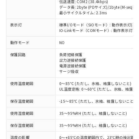
伝送速度: COM2 (38.4kbps)
データ長: 2byte (PDサイズ)/1byte (M-sequen
最小サイクルタイム: 2.3ms
表示灯
標準I/Oモード（SIOモード）: 動作表示灯(橙L
※1 対応状況
IO-Linkモード（COMモード）: 動作表示灯(橙L
動作モード
NO
対応済み：EU RoHS指令（10物質）の
非含有に対応した製品が提供可能な商品で
保護回路
負荷短絡保護
す。
出力逆接続保護
対応予定：EU RoHS指令（10物質）の非含
電源逆接続保護
ご利用条件
有に対応した製品に切り替える予定のある
サージ吸収
商品です。
対応予定なし：EU RoHS指令（10物質）の
使用温度範囲
0～85℃ (ただし、氷結、結露しないこと)
以下の条件をお読みいただき、同意のうえ
非含有に非対応の商品で、対応品を出す予
UL温度定格: 0～60℃ (ただし、氷結、結露し
ご利用ください。
定はありません。
保存温度範囲
-15～85℃ (ただし、氷結、結露しないこと)
調査・確認中：EU RoHS指令（10物質）の
本サービスは、当社制御機器事業取扱
※1 中国RoHS○×表
非含有の対応状況を調査中または確認中の
商品の当社在庫状況および標準価格
使用湿度範囲
35～95%RH (ただし、結露しないこと)
商品です。
(税抜)を提供させていただくもので
「○」：最大均質材料含有率が中国RoHSの
非該当品：ライセンス料など無形物で、有
す。
保存湿度範囲
35～95%RH (ただし、結露しないこと)
基準値以下であることを示します。
害物質有無と関係のない商品です。
当社制御機器事業取扱商品の中には、
「×」：最大均質材料含有率が中国RoHSの
仕入先様の事情により、非含有部品として
本サービスの対象外となる商品もある
温度の影響
0～+85℃の温度範囲内で、23℃時の検出距離