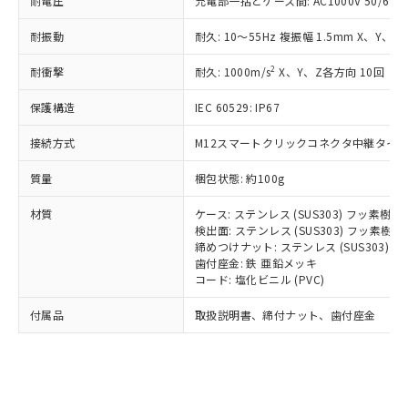
耐電圧
充電部一括とケース間: AC1000V 50/60Hz
記載している更新日時点での社内デー
*EU RoHS指令（10物質）：
または国外への提供する場合は、日本
記
タに基づき作成されるものであり、閲
説明
鉛(Pb) 1000ppm以下、 水銀(Hg) 1000ppm以下、 カド
*中国RoHS10物質の基準値 (GB/T26572)：
国政府の輸出許可(または役務取引許
耐振動
耐久: 10～55Hz 複振幅 1.5mm X、Y、Z
号
覧された時点での実際の在庫および標
ミウム(Cd) 100ppm以下、
Pb(鉛) :1000ppm、 Hg(水銀) : 1000ppm、 Cd(カドミウ
可)を取得するなどの必要な手続きを
六価クロム(Cr(Ⅵ)) 1000ppm以下、ポリ臭化ビフェニル
ム) : 100ppm、
準価格とは異なる場合があることをご
類(PBB) 1000ppm以下、ポリ臭化ジフェニルエーテル類
Cr(Ⅵ)(六価クロム) : 1000ppm、 PBBs(ポリ臭化ビフェ
2
耐衝撃
耐久: 1000m/s
X、Y、Z各方向 10回
とります。
了承ください。
(PBDE) 1000ppm以下、フタル酸ビス(2-エチルヘキシ
○
一定数以上の在庫あり
ニル類) : 1000ppm、 PBDEs(ポリ臭化ジフェニルエーテ
当社は規制貨物を破棄する場合は、完
ル) (DEHP)(別名：DOP) 1000ppm以下、フタル酸ブチ
正式な納期状況および標準価格はお客
ル類) : 1000ppm、
保護構造
IEC 60529: IP67
ルベンジル（BBP） 1000ppm以下、フタル酸ジブチル
全に破砕するなど、違法に輸出されな
DBP(フタル酸ジブチル) : 1000ppm、 DIBP(フタル酸ジ
様のお取引先、またはお客様担当のオ
（DBP） 1000ppm以下、フタル酸ジイソブチル
イソブチル) : 1000ppm、 BBP(フタル酸ブチルベンジ
△
一定数には満たないが在庫あり
いよう必要な手段を講じます。
ムロン制御機器販売店・当社販売員に
(DIBP) 1000ppm以下
ル) : 1000ppm、
接続方式
M12スマートクリックコネクタ中継タイプ (
当社は貴社製品を、核兵器、ミサイ
但し、RoHS指令で産業用監視および制御機器に対する
DEHP(フタル酸ビス(2-エチルヘキシル)) : 1000ppm
ご相談ください。
適用除外項目は除く。
ル、化学兵器、生物兵器またはその他
－
在庫なし(最新の在庫状況につ
オムロン制御機器販売店や当社販売拠
フタル酸エステル類の４物質については閾値を超える意
質量
梱包状態: 約100g
武器並びにこれらの製造装置等に一切
いては、お客様のお取引先、ま
図的な使用がないことを確認しています。
点は「
販売ネットワーク
」をご確認
※2 環境保護使用期限
使用いたしません。
たはお客様担当のオムロン制御
ください。
材質
ケース: ステンレス (SUS303) フッ素樹
当社は、貴社製品を第三者に販売する
機器販売店・当社販売員にご確
検出面: ステンレス (SUS303) フッ素
在庫状況および標準価格結果を当社の
※2 対応予定月
「ｅ」：有害物質（10物質）のすべてが基
場合は、上記1、2および3の内容を当
締めつけナット: ステンレス (SUS303)
認ください)
事前の承諾なく第三者に漏洩または開
準値以下であることを示します。
歯付座金: 鉄 亜鉛メッキ
該第三者に通知します。また当社は、
示しないようお願いします。
コード: 塩化ビニル (PVC)
部品在庫の切り替え状況などにより、予定
「10」：通常の使用状況下において有害物
販売先および販売に係わる関係者が違
マイパーツ機能（部品リスト作成サー
空
受注生産機種、また在庫状況の
月が前後することがあります。
質が外部に漏えいし、環境に深刻な影響を
法に輸出するおそれがある場合は、取
ビス）をご利用いただくには、I-Web
白
情報を公開していない機種
付属品
取扱説明書、締付ナット、歯付座金
及ぼさない年数を意味します。
り引きをいたしません。
メンバーズにご登録されている必要が
「－」：未確認です。当社販売部門へお問
あります。
い合わせください。
お客様が当ウェブサイト上で当社にご
※3 非含有証明書ダウンロード
登録された部品リストについて、当社
および当社の共同利用者が、当社の製