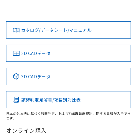
E2EW-QX7B318-M1TJ 0.3Mについての規格認証/適合状況に
ついては、「カスタマーサポートセンタ お客様相談室」また
鉄材
は貴社担当オムロン営業員または販売店にお問い合わせくだ
L: 0mm以上、φd: 18mm以上、D: 0mm以上、m: 28mm以
対応状況
対応予定月
※1
※2
さい。
上、n: 60mm以上
ダウンロードデータをご利用いただく前に、以下を必ずお読
アルミ材
みください。
カタログ/データシート/マニュアル
対応済み
L: 12mm以上、φd: 80mm以上、D: 12mm以上、m: 28mm
ソフトウェアの使用条件
お問い合わせ
以上、n: 80mm以上
金属埋め込み
中国 RoHS
注意事項・凡例
2D CADデータ
中国 RoHS表
※1 ※2
検出領域
3D CADデータ
Pb
Hg
Cd
Cr(VI)
鉄材
l: 0mm以上、φd: 18mm以上、D: 0mm以上、m: 28mm以
該非判定見解書/項目別対比表
X
O
O
O
上、n: 60mm以上
アルミ材
日本の外為法に基づく該非判定、およびEAR再輸出規制に関する見解が入手でき
l: 12mm以上、φd: 80mm以上、D: 12mm以上、m: 28mm
ます。
"対応済み"や非含有の記載がされた商品であっても、流通
以上、n: 80mm以上
在庫等で未対応品が混在する可能性があります。
オンライン購入
非含有品が必要な際は、弊社営業部門もしくは販売店へお