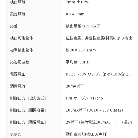
検出距離
7mm ±10%
設定距離
0～4.9mm
応差
検出距離の15%以下
検出可能物体
磁性金属、非磁性金属(材質により検出距
標準検出物体
鉄30×30×1mm
応答周波数
平均値: 90Hz
電源電圧
DC10～30V リップル(p-p) 10%含む、Cla
消費電流
20mA以下
制御出力（出力形式）
PNPオープンコレクタ
制御出力（開閉容量）
100mA以下 (DC10～30V Class2)
制御出力（残留電圧）
2V以下 (負荷電流100mA、コード長2m時
表示灯
動作表示灯(橙LED/点灯)