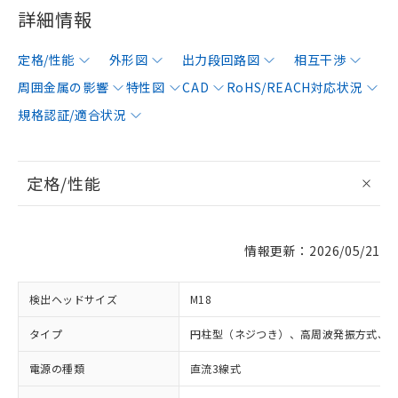
詳細情報
定格/性能
外形図
出力段回路図
相互干渉
周囲金属の影響
特性図
CAD
RoHS/REACH対応状況
規格認証/適合状況
定格/性能
情報更新：2026/05/21
検出ヘッドサイズ
M18
タイプ
円柱型（ネジつき）、高周波発振方式、
電源の種類
直流3線式