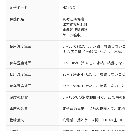
動作モード
NO+NC
※1 対応状況
保護回路
負荷短絡保護
対応済み：EU RoHS指令（10物質）の
出力逆接続保護
電源逆接続保護
非含有に対応した製品が提供可能な商品で
サージ吸収
す。
対応予定：EU RoHS指令（10物質）の非含
使用温度範囲
0～85℃ (ただし、氷結、結露しないこと)
ご利用条件
有に対応した製品に切り替える予定のある
UL温度定格: 0～60℃ (ただし、氷結、結
商品です。
対応予定なし：EU RoHS指令（10物質）の
保存温度範囲
-15～85℃ (ただし、氷結、結露しないこ
以下の条件をお読みいただき、同意のうえ
非含有に非対応の商品で、対応品を出す予
ご利用ください。
定はありません。
使用湿度範囲
35～95%RH (ただし、結露しないこと)
調査・確認中：EU RoHS指令（10物質）の
本サービスは、当社制御機器事業取扱
※1 中国RoHS○×表
非含有の対応状況を調査中または確認中の
保存湿度範囲
35～95%RH (ただし、結露しないこと)
商品の当社在庫状況および標準価格
商品です。
(税抜)を提供させていただくもので
「○」：最大均質材料含有率が中国RoHSの
温度の影響
0～+85℃の温度範囲内で、23℃時の検出
非該当品：ライセンス料など無形物で、有
す。
基準値以下であることを示します。
害物質有無と関係のない商品です。
当社制御機器事業取扱商品の中には、
電圧の影響
定格電源電圧±15%の範囲内で、定格電源
「×」：最大均質材料含有率が中国RoHSの
仕入先様の事情により、非含有部品として
本サービスの対象外となる商品もある
基準値を超えていることを示します。
いたものが、含有品と判明した場合などや
当社は、これら貴社製品のうち、外国
ことをご了承ください。
絶縁抵抗
充電部一括とケース間: 50MΩ以上(DC500
「－」：未確認です。当社販売部門へお問
むを得ず変更することがあります。
為替および外国貿易法に定める商品
在庫状況および標準価格照会結果は、
い合わせください。
（以下｢規制貨物等」という）を輸出