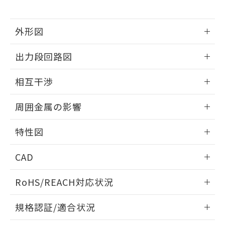
下記の非含有証明書をダウンロードするこ
品・サービスに関するお客様との取
とができます。
合意する
キャンセル
引・商談に必要な範囲で利用すること
をご了承ください。
外形図
EU RoHS指令（10物質）の非含有証明書
※当社の共同利用者とは、
"個人情報
51物質の非含有証明書（当社基準）
情報更新：2026/05/21
の共同利用に関して"
の「1.共同利
出力段回路図
※本証明書は発行日時点で非含有を証明す
用者の範囲」に記載されている法人を
るもので、過去に遡って非含有を証明する
指します。
外形図
情報更新：2026/05/21
ものではありません。
相互干渉
また、RoHS指令のフタル酸エステル類４
出力段回路図
物質の対応では、対応完了までの期間は出
情報更新：2026/05/21
周囲金属の影響
荷製品に未対応品が混在することから備考
欄に対応日を記載しておりました。
相互干渉
情報更新：2026/05/21
特性図
既に当社にて対応品への在庫切替を完了
していることから、特段のことがない限
周囲金属の影響
情報更新：2026/05/21
り、2022年1月12日より割愛しておりま
CAD
す。
検出物体の大きさと材質による影響
ログイン/会員登録いただくと、CADデータをダウンロー
RoHS/REACH対応状況
ドすることができます。
情報更新：2026/7/29
A: 65mm以上、B: 60mm以上
規格認証/適合状況
タイムチャート
ログイン/会員登録
EU RoHS
注意事項・凡例