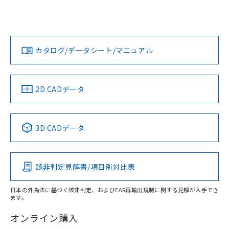
UL認証
CSA認証
CEマーキング
鉄材
L: 0mm以上、φd: 18mm以上、D: 0mm以上、m: 20mm以
Yes
Yes
Yes
対応状況
対応予定月
※1
※2
上、n: 60mm以上
ダウンロードデータをご利用いただく前に、以下を必ずお読
アルミ材
みください。
カタログ/データシート/マニュアル
対応済み
L: 12mm以上、φd: 80mm以上、D: 12mm以上、m: 20mm
ソフトウェアの使用条件
以上、n: 80mm以上
LR型式承認
DNV型式承認
BV型式承認
KR型式承
（イギリス
（ノルウェー
（フランス
（韓国
金属埋め込み
船舶規格）
船舶規格）
船舶規格）
船舶規格
中国 RoHS
注意事項・凡例
2D CADデータ
No
No
No
No
検出領域
中国 RoHS表
※1 ※2
3D CADデータ
この製品の規格認証/適合状況ページへ
Pb
Hg
Cd
Cr(VI)
その他の認証はこちらのページからご検索ください
鉄材
l: 0mm以上、φd: 18mm以上、D: 0mm以上、m: 20mm以
該非判定見解書/項目別対比表
X
O
O
O
上、n: 60mm以上
アルミ材
日本の外為法に基づく該非判定、およびEAR再輸出規制に関する見解が入手でき
l: 12mm以上、φd: 80mm以上、D: 12mm以上、m: 20mm
ます。
"対応済み"や非含有の記載がされた商品であっても、流通
以上、n: 80mm以上
在庫等で未対応品が混在する可能性があります。
オンライン購入
非含有品が必要な際は、弊社営業部門もしくは販売店へお