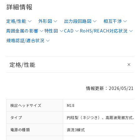
詳細情報
定格/性能
外形図
出力段回路図
相互干渉
周囲金属の影響
特性図
CAD
RoHS/REACH対応状況
規格認証/適合状況
定格/性能
情報更新：2026/05/21
検出ヘッドサイズ
M18
タイプ
円柱型（ネジつき）、高周波発振方式、
電源の種類
直流3線式