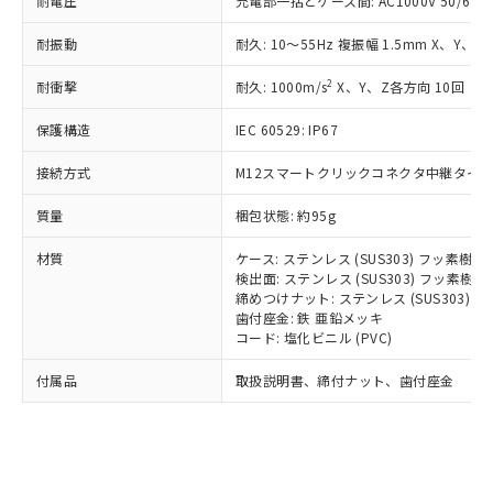
耐電圧
充電部一括とケース間: AC1000V 50/60Hz
記載している更新日時点での社内デー
*EU RoHS指令（10物質）：
または国外への提供する場合は、日本
記
タに基づき作成されるものであり、閲
説明
鉛(Pb) 1000ppm以下、 水銀(Hg) 1000ppm以下、 カド
*中国RoHS10物質の基準値 (GB/T26572)：
国政府の輸出許可(または役務取引許
耐振動
耐久: 10～55Hz 複振幅 1.5mm X、Y、Z
号
覧された時点での実際の在庫および標
ミウム(Cd) 100ppm以下、
Pb(鉛) :1000ppm、 Hg(水銀) : 1000ppm、 Cd(カドミウ
可)を取得するなどの必要な手続きを
六価クロム(Cr(Ⅵ)) 1000ppm以下、ポリ臭化ビフェニル
ム) : 100ppm、
準価格とは異なる場合があることをご
類(PBB) 1000ppm以下、ポリ臭化ジフェニルエーテル類
Cr(Ⅵ)(六価クロム) : 1000ppm、 PBBs(ポリ臭化ビフェ
2
耐衝撃
耐久: 1000m/s
X、Y、Z各方向 10回
とります。
了承ください。
(PBDE) 1000ppm以下、フタル酸ビス(2-エチルヘキシ
○
一定数以上の在庫あり
ニル類) : 1000ppm、 PBDEs(ポリ臭化ジフェニルエーテ
当社は規制貨物を破棄する場合は、完
ル) (DEHP)(別名：DOP) 1000ppm以下、フタル酸ブチ
正式な納期状況および標準価格はお客
ル類) : 1000ppm、
保護構造
IEC 60529: IP67
ルベンジル（BBP） 1000ppm以下、フタル酸ジブチル
全に破砕するなど、違法に輸出されな
DBP(フタル酸ジブチル) : 1000ppm、 DIBP(フタル酸ジ
様のお取引先、またはお客様担当のオ
（DBP） 1000ppm以下、フタル酸ジイソブチル
イソブチル) : 1000ppm、 BBP(フタル酸ブチルベンジ
△
一定数には満たないが在庫あり
いよう必要な手段を講じます。
ムロン制御機器販売店・当社販売員に
(DIBP) 1000ppm以下
ル) : 1000ppm、
接続方式
M12スマートクリックコネクタ中継タイプ (
当社は貴社製品を、核兵器、ミサイ
但し、RoHS指令で産業用監視および制御機器に対する
DEHP(フタル酸ビス(2-エチルヘキシル)) : 1000ppm
ご相談ください。
適用除外項目は除く。
ル、化学兵器、生物兵器またはその他
－
在庫なし(最新の在庫状況につ
オムロン制御機器販売店や当社販売拠
フタル酸エステル類の４物質については閾値を超える意
質量
梱包状態: 約95g
武器並びにこれらの製造装置等に一切
いては、お客様のお取引先、ま
図的な使用がないことを確認しています。
点は「
販売ネットワーク
」をご確認
※2 環境保護使用期限
使用いたしません。
たはお客様担当のオムロン制御
ください。
材質
ケース: ステンレス (SUS303) フッ素樹
当社は、貴社製品を第三者に販売する
機器販売店・当社販売員にご確
検出面: ステンレス (SUS303) フッ素
在庫状況および標準価格結果を当社の
※2 対応予定月
「ｅ」：有害物質（10物質）のすべてが基
場合は、上記1、2および3の内容を当
締めつけナット: ステンレス (SUS303)
認ください)
事前の承諾なく第三者に漏洩または開
準値以下であることを示します。
歯付座金: 鉄 亜鉛メッキ
該第三者に通知します。また当社は、
示しないようお願いします。
コード: 塩化ビニル (PVC)
部品在庫の切り替え状況などにより、予定
「10」：通常の使用状況下において有害物
販売先および販売に係わる関係者が違
マイパーツ機能（部品リスト作成サー
空
受注生産機種、また在庫状況の
月が前後することがあります。
質が外部に漏えいし、環境に深刻な影響を
法に輸出するおそれがある場合は、取
ビス）をご利用いただくには、I-Web
白
情報を公開していない機種
付属品
取扱説明書、締付ナット、歯付座金
及ぼさない年数を意味します。
り引きをいたしません。
メンバーズにご登録されている必要が
「－」：未確認です。当社販売部門へお問
あります。
い合わせください。
お客様が当ウェブサイト上で当社にご
※3 非含有証明書ダウンロード
登録された部品リストについて、当社
および当社の共同利用者が、当社の製