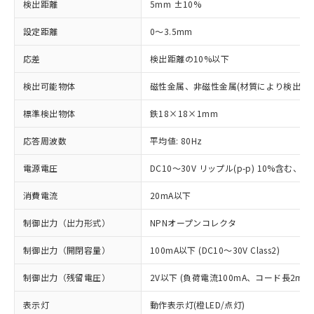
検出距離
5mm ±10%
設定距離
0～3.5mm
応差
検出距離の10%以下
検出可能物体
磁性金属、非磁性金属(材質により検出距
標準検出物体
鉄18×18×1mm
応答周波数
平均値: 80Hz
電源電圧
DC10～30V リップル(p-p) 10%含む、Cla
消費電流
20mA以下
制御出力（出力形式）
NPNオープンコレクタ
制御出力（開閉容量）
100mA以下 (DC10～30V Class2)
制御出力（残留電圧）
2V以下 (負荷電流100mA、コード長2m時
表示灯
動作表示灯(橙LED/点灯)