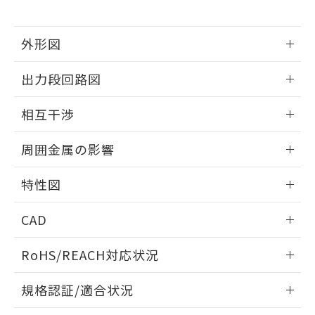
下記の非含有証明書をダウンロードするこ
品・サービスに関するお客様との取
とができます。
合意する
キャンセル
引・商談に必要な範囲で利用すること
をご了承ください。
外形図
EU RoHS指令（10物質）の非含有証明書
※当社の共同利用者とは、
"個人情報
51物質の非含有証明書（当社基準）
情報更新：2026/05/21
の共同利用に関して"
の「1.共同利
出力段回路図
※本証明書は発行日時点で非含有を証明す
用者の範囲」に記載されている法人を
るもので、過去に遡って非含有を証明する
指します。
外形図
情報更新：2026/05/21
ものではありません。
相互干渉
また、RoHS指令のフタル酸エステル類４
出力段回路図
物質の対応では、対応完了までの期間は出
情報更新：2026/05/21
周囲金属の影響
荷製品に未対応品が混在することから備考
欄に対応日を記載しておりました。
相互干渉
情報更新：2026/05/21
特性図
既に当社にて対応品への在庫切替を完了
していることから、特段のことがない限
周囲金属の影響
情報更新：2026/05/21
り、2022年1月12日より割愛しておりま
CAD
す。
検出物体の大きさと材質による影響
ログイン/会員登録いただくと、CADデータをダウンロー
RoHS/REACH対応状況
ドすることができます。
情報更新：2026/7/29
A: 65mm以上、B: 60mm以上
規格認証/適合状況
タイムチャート
ログイン/会員登録
EU RoHS
注意事項・凡例