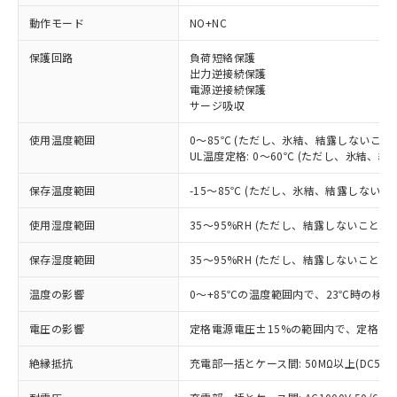
動作モード
NO+NC
※1 対応状況
保護回路
負荷短絡保護
対応済み：EU RoHS指令（10物質）の
出力逆接続保護
電源逆接続保護
非含有に対応した製品が提供可能な商品で
サージ吸収
す。
対応予定：EU RoHS指令（10物質）の非含
使用温度範囲
0～85℃ (ただし、氷結、結露しないこと)
ご利用条件
有に対応した製品に切り替える予定のある
UL温度定格: 0～60℃ (ただし、氷結、結
商品です。
対応予定なし：EU RoHS指令（10物質）の
保存温度範囲
-15～85℃ (ただし、氷結、結露しないこ
以下の条件をお読みいただき、同意のうえ
非含有に非対応の商品で、対応品を出す予
ご利用ください。
定はありません。
使用湿度範囲
35～95%RH (ただし、結露しないこと)
調査・確認中：EU RoHS指令（10物質）の
本サービスは、当社制御機器事業取扱
※1 中国RoHS○×表
非含有の対応状況を調査中または確認中の
保存湿度範囲
35～95%RH (ただし、結露しないこと)
商品の当社在庫状況および標準価格
商品です。
(税抜)を提供させていただくもので
「○」：最大均質材料含有率が中国RoHSの
温度の影響
0～+85℃の温度範囲内で、23℃時の検出
非該当品：ライセンス料など無形物で、有
す。
基準値以下であることを示します。
害物質有無と関係のない商品です。
当社制御機器事業取扱商品の中には、
電圧の影響
定格電源電圧±15%の範囲内で、定格電源
「×」：最大均質材料含有率が中国RoHSの
仕入先様の事情により、非含有部品として
本サービスの対象外となる商品もある
基準値を超えていることを示します。
いたものが、含有品と判明した場合などや
当社は、これら貴社製品のうち、外国
ことをご了承ください。
絶縁抵抗
充電部一括とケース間: 50MΩ以上(DC500
「－」：未確認です。当社販売部門へお問
むを得ず変更することがあります。
為替および外国貿易法に定める商品
在庫状況および標準価格照会結果は、
い合わせください。
（以下｢規制貨物等」という）を輸出