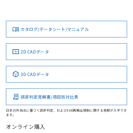
UL認証
CSA認証
CEマーキング
鉄材
L: 0mm以上、φd: 18mm以上、D: 0mm以上、m: 20mm以
Yes
Yes
Yes
対応状況
対応予定月
※1
※2
上、n: 60mm以上
ダウンロードデータをご利用いただく前に、以下を必ずお読
アルミ材
みください。
カタログ/データシート/マニュアル
対応済み
L: 12mm以上、φd: 80mm以上、D: 12mm以上、m: 20mm
ソフトウェアの使用条件
以上、n: 80mm以上
LR型式承認
DNV型式承認
BV型式承認
KR型式承
（イギリス
（ノルウェー
（フランス
（韓国
金属埋め込み
船舶規格）
船舶規格）
船舶規格）
船舶規格
中国 RoHS
注意事項・凡例
2D CADデータ
No
No
No
No
検出領域
中国 RoHS表
※1 ※2
3D CADデータ
この製品の規格認証/適合状況ページへ
Pb
Hg
Cd
Cr(VI)
その他の認証はこちらのページからご検索ください
鉄材
l: 0mm以上、φd: 18mm以上、D: 0mm以上、m: 20mm以
該非判定見解書/項目別対比表
X
O
O
O
上、n: 60mm以上
アルミ材
日本の外為法に基づく該非判定、およびEAR再輸出規制に関する見解が入手でき
l: 12mm以上、φd: 80mm以上、D: 12mm以上、m: 20mm
ます。
"対応済み"や非含有の記載がされた商品であっても、流通
以上、n: 80mm以上
在庫等で未対応品が混在する可能性があります。
オンライン購入
非含有品が必要な際は、弊社営業部門もしくは販売店へお