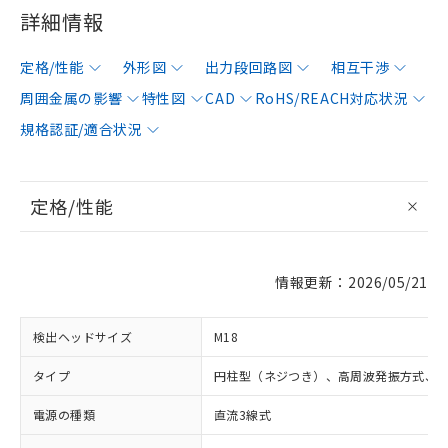
詳細情報
定格/性能
外形図
出力段回路図
相互干渉
周囲金属の影響
特性図
CAD
RoHS/REACH対応状況
規格認証/適合状況
定格/性能
情報更新：2026/05/21
検出ヘッドサイズ
M18
タイプ
円柱型（ネジつき）、高周波発振方式、
電源の種類
直流3線式