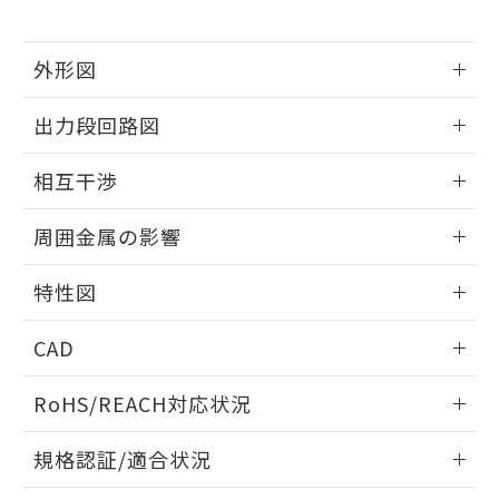
下記の非含有証明書をダウンロードするこ
品・サービスに関するお客様との取
とができます。
合意する
キャンセル
引・商談に必要な範囲で利用すること
をご了承ください。
外形図
EU RoHS指令（10物質）の非含有証明書
※当社の共同利用者とは、
"個人情報
51物質の非含有証明書（当社基準）
情報更新：2026/05/21
の共同利用に関して"
の「1.共同利
出力段回路図
※本証明書は発行日時点で非含有を証明す
用者の範囲」に記載されている法人を
るもので、過去に遡って非含有を証明する
指します。
外形図
情報更新：2026/05/21
ものではありません。
相互干渉
また、RoHS指令のフタル酸エステル類４
出力段回路図
物質の対応では、対応完了までの期間は出
情報更新：2026/05/21
周囲金属の影響
荷製品に未対応品が混在することから備考
欄に対応日を記載しておりました。
相互干渉
情報更新：2026/05/21
特性図
既に当社にて対応品への在庫切替を完了
していることから、特段のことがない限
周囲金属の影響
情報更新：2026/05/21
り、2022年1月12日より割愛しておりま
CAD
す。
検出物体の大きさと材質による影響
ログイン/会員登録いただくと、CADデータをダウンロー
RoHS/REACH対応状況
ドすることができます。
情報更新：2026/7/29
A: 65mm以上、B: 60mm以上
規格認証/適合状況
タイムチャート
ログイン/会員登録
EU RoHS
注意事項・凡例