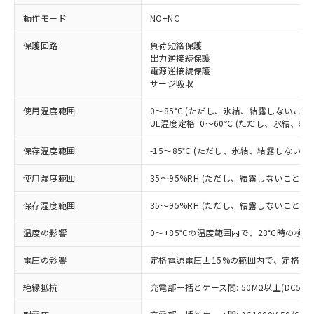
動作モード
NO+NC
※1 対応状況
保護回路
負荷短絡保護
対応済み：EU RoHS指令（10物質）の
出力逆接続保護
電源逆接続保護
非含有に対応した製品が提供可能な商品で
サージ吸収
す。
対応予定：EU RoHS指令（10物質）の非含
使用温度範囲
0～85℃ (ただし、氷結、結露しないこと)
ご利用条件
有に対応した製品に切り替える予定のある
UL温度定格: 0～60℃ (ただし、氷結、結
商品です。
対応予定なし：EU RoHS指令（10物質）の
保存温度範囲
-15～85℃ (ただし、氷結、結露しないこ
以下の条件をお読みいただき、同意のうえ
非含有に非対応の商品で、対応品を出す予
ご利用ください。
定はありません。
使用湿度範囲
35～95%RH (ただし、結露しないこと)
調査・確認中：EU RoHS指令（10物質）の
本サービスは、当社制御機器事業取扱
※1 中国RoHS○×表
非含有の対応状況を調査中または確認中の
保存湿度範囲
35～95%RH (ただし、結露しないこと)
商品の当社在庫状況および標準価格
商品です。
(税抜)を提供させていただくもので
「○」：最大均質材料含有率が中国RoHSの
温度の影響
0～+85℃の温度範囲内で、23℃時の検出
非該当品：ライセンス料など無形物で、有
す。
基準値以下であることを示します。
害物質有無と関係のない商品です。
当社制御機器事業取扱商品の中には、
電圧の影響
定格電源電圧±15%の範囲内で、定格電源
「×」：最大均質材料含有率が中国RoHSの
仕入先様の事情により、非含有部品として
本サービスの対象外となる商品もある
基準値を超えていることを示します。
いたものが、含有品と判明した場合などや
当社は、これら貴社製品のうち、外国
ことをご了承ください。
絶縁抵抗
充電部一括とケース間: 50MΩ以上(DC500
「－」：未確認です。当社販売部門へお問
むを得ず変更することがあります。
為替および外国貿易法に定める商品
在庫状況および標準価格照会結果は、
い合わせください。
（以下｢規制貨物等」という）を輸出