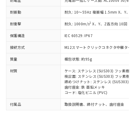
耐電圧
充電部一括とケース間: AC1000V 50/60Hz
記載している更新日時点での社内デー
*EU RoHS指令（10物質）：
または国外への提供する場合は、日本
記
タに基づき作成されるものであり、閲
説明
鉛(Pb) 1000ppm以下、 水銀(Hg) 1000ppm以下、 カド
*中国RoHS10物質の基準値 (GB/T26572)：
国政府の輸出許可(または役務取引許
耐振動
耐久: 10～55Hz 複振幅 1.5mm X、Y、Z
号
覧された時点での実際の在庫および標
ミウム(Cd) 100ppm以下、
Pb(鉛) :1000ppm、 Hg(水銀) : 1000ppm、 Cd(カドミウ
可)を取得するなどの必要な手続きを
六価クロム(Cr(Ⅵ)) 1000ppm以下、ポリ臭化ビフェニル
ム) : 100ppm、
準価格とは異なる場合があることをご
類(PBB) 1000ppm以下、ポリ臭化ジフェニルエーテル類
Cr(Ⅵ)(六価クロム) : 1000ppm、 PBBs(ポリ臭化ビフェ
2
耐衝撃
耐久: 1000m/s
X、Y、Z各方向 10回
とります。
了承ください。
(PBDE) 1000ppm以下、フタル酸ビス(2-エチルヘキシ
○
一定数以上の在庫あり
ニル類) : 1000ppm、 PBDEs(ポリ臭化ジフェニルエーテ
当社は規制貨物を破棄する場合は、完
ル) (DEHP)(別名：DOP) 1000ppm以下、フタル酸ブチ
正式な納期状況および標準価格はお客
ル類) : 1000ppm、
保護構造
IEC 60529: IP67
ルベンジル（BBP） 1000ppm以下、フタル酸ジブチル
全に破砕するなど、違法に輸出されな
DBP(フタル酸ジブチル) : 1000ppm、 DIBP(フタル酸ジ
様のお取引先、またはお客様担当のオ
（DBP） 1000ppm以下、フタル酸ジイソブチル
イソブチル) : 1000ppm、 BBP(フタル酸ブチルベンジ
△
一定数には満たないが在庫あり
いよう必要な手段を講じます。
ムロン制御機器販売店・当社販売員に
(DIBP) 1000ppm以下
ル) : 1000ppm、
接続方式
M12スマートクリックコネクタ中継タイプ (
当社は貴社製品を、核兵器、ミサイ
但し、RoHS指令で産業用監視および制御機器に対する
DEHP(フタル酸ビス(2-エチルヘキシル)) : 1000ppm
ご相談ください。
適用除外項目は除く。
ル、化学兵器、生物兵器またはその他
－
在庫なし(最新の在庫状況につ
オムロン制御機器販売店や当社販売拠
フタル酸エステル類の４物質については閾値を超える意
質量
梱包状態: 約95g
武器並びにこれらの製造装置等に一切
いては、お客様のお取引先、ま
図的な使用がないことを確認しています。
点は「
販売ネットワーク
」をご確認
※2 環境保護使用期限
使用いたしません。
たはお客様担当のオムロン制御
ください。
材質
ケース: ステンレス (SUS303) フッ素樹
当社は、貴社製品を第三者に販売する
機器販売店・当社販売員にご確
検出面: ステンレス (SUS303) フッ素
在庫状況および標準価格結果を当社の
※2 対応予定月
「ｅ」：有害物質（10物質）のすべてが基
場合は、上記1、2および3の内容を当
締めつけナット: ステンレス (SUS303)
認ください)
事前の承諾なく第三者に漏洩または開
準値以下であることを示します。
歯付座金: 鉄 亜鉛メッキ
該第三者に通知します。また当社は、
示しないようお願いします。
コード: 塩化ビニル (PVC)
部品在庫の切り替え状況などにより、予定
「10」：通常の使用状況下において有害物
販売先および販売に係わる関係者が違
マイパーツ機能（部品リスト作成サー
空
受注生産機種、また在庫状況の
月が前後することがあります。
質が外部に漏えいし、環境に深刻な影響を
法に輸出するおそれがある場合は、取
ビス）をご利用いただくには、I-Web
白
情報を公開していない機種
付属品
取扱説明書、締付ナット、歯付座金
及ぼさない年数を意味します。
り引きをいたしません。
メンバーズにご登録されている必要が
「－」：未確認です。当社販売部門へお問
あります。
い合わせください。
お客様が当ウェブサイト上で当社にご
※3 非含有証明書ダウンロード
登録された部品リストについて、当社
および当社の共同利用者が、当社の製