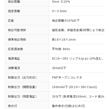
検出距離
5mm ±10%
設定距離
0～3.5mm
応差
検出距離の10%以下
検出可能物体
磁性金属、非磁性金属(材質により検出距
標準検出物体
鉄18×18×1mm
応答周波数
平均値: 80Hz
電源電圧
DC10～30V リップル(p-p) 10%含む、Cla
消費電流
20mA以下
制御出力（出力形式）
PNPオープンコレクタ
制御出力（開閉容量）
100mA以下 (DC10～30V Class2)
制御出力（残留電圧）
2V以下 (負荷電流100mA、コード長2m時
表示灯
動作表示灯(橙LED/点灯)