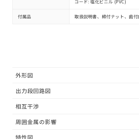
コード: 塩化ビニル (PVC)
付属品
取扱説明書、締付ナット、歯付
外形図
出力段回路図
外形図
相互干渉
出力段回路図
周囲金属の影響
相互干渉
特性図