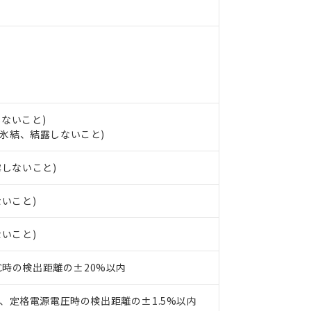
 RoHS指令（10物質）の非含有の対応状況を調査中または確認中の
ンス料など無形物で、有害物質有無と関係のない商品です。
○×表
より、非含有部品としていたものが、含有品と判明した場合などやむ
みいただき、同意のうえご利用ください。
材料含有率が中国RoHSの基準値以下であることを示します。
材料含有率が中国RoHSの基準値を超えていることを示します。
、当社制御機器事業取扱商品の当社在庫状況および標準価格(税抜)
ら貴社製品のうち、外国為替および外国貿易法に定める商品（以下｢
質）：
す。当社販売部門へお問い合わせください。
 水銀(Hg) 1000ppm以下、 カドミウム(Cd) 100ppm以下、
たは国外への提供する場合は、日本国政府の輸出許可(または役務取
000ppm以下、ポリ臭化ビフェニル類(PBB) 1000ppm以下、ポリ臭化ジフェニルエーテル類(P
事業取扱商品の中には、本サービスの対象外となる商品もあること
手続きをとります。
キシル) (DEHP)(別名：DOP) 1000ppm以下、フタル酸ブチルベンジル（BBP） 100
(GB/T26572)：
以下、フタル酸ジイソブチル (DIBP) 1000ppm以下
び標準価格照会結果は、記載している更新日時点での社内データに
物を破棄する場合は、完全に破砕するなど、違法に輸出されないよ
しないこと)
(水銀) : 1000ppm、 Cd(カドミウム) : 100ppm、
業用監視および制御機器に対する適用除外項目は除く。
覧された時点での実際の在庫および標準価格とは異なる場合がある
し、氷結、結露しないこと)
1000ppm、 PBBs(ポリ臭化ビフェニル類) : 1000ppm、 PBDEs(ポリ臭化ジフェニルエーテル類
物質については閾値を超える意図的な使用がないことを確認しています。
上の在庫あり
 1000ppm、 DIBP(フタル酸ジイソブチル) : 1000ppm、 BBP(フタル酸ブチルベンジル) :
品を、核兵器、ミサイル、化学兵器、生物兵器またはその他武器並
チルヘキシル)) : 1000ppm
況および標準価格はお客様のお取引先、またはお客様担当のオムロ
用いたしません。
露しないこと)
ご相談ください。
は満たないが在庫あり
製品を第三者に販売する場合は、上記1、2および3の内容を当該第
機器販売店や当社販売拠点は「
販売ネットワーク
」をご確認くだ
販売先および販売に係わる関係者が違法に輸出するおそれがある場
用期限
ないこと)
び標準価格結果を当社の事前の承諾なく第三者に漏洩または開示し
え状況などにより、予定月が前後することがあります。
(最新の在庫状況については、お客様のお取引先、またはお客様担当
（10物質）のすべてが基準値以下であることを示します。
店・当社販売員にご確認ください)
ないこと)
能（部品リスト作成サービス）をご利用いただくには、I-Webメン
使用状況下において有害物質が外部に漏えいし、環境に深刻な影響を
あります。
機種、また在庫状況の情報を公開していない機種
ェブサイト上で当社にご登録された部品リストについて、当社およ
書ダウンロード
3℃時の検出距離の±20%以内
す。当社販売部門へお問い合わせください。
品・サービスに関するお客様との取引・商談に必要な範囲で利用す
合意する
キャンセル
書をダウンロードすることができます。
、定格電源電圧時の検出距離の±1.5%以内
利用者とは、
"個人情報の共同利用に関して"
の「1.共同利用者の