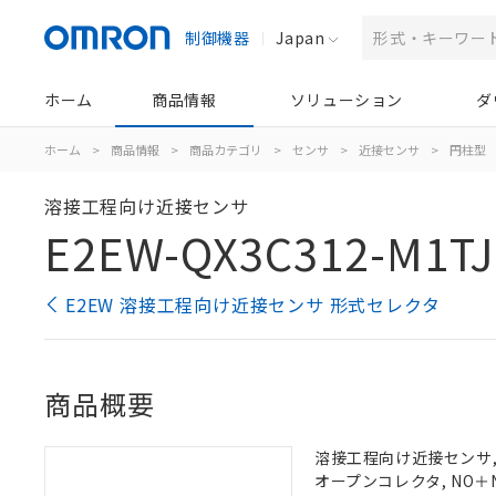
制御機器
Japan
ホーム
商品情報
ソリューション
ダ
ホーム
>
商品情報
>
商品カテゴリ
>
センサ
>
近接センサ
>
円柱型
溶接工程向け近接センサ
E2EW-QX3C312-M1TJ
E2EW 溶接工程向け近接センサ 形式セレクタ
商品概要
溶接工程向け近接センサ, 耐
オープンコレクタ, NO＋N