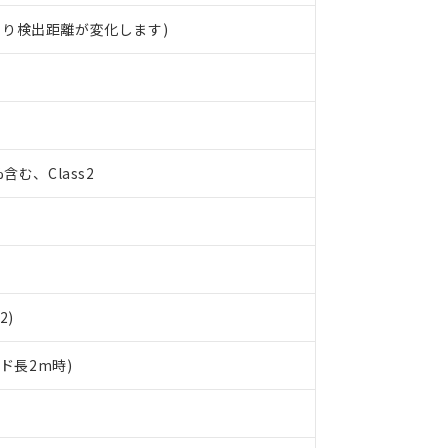
より検出距離が変化します)
%含む、Class2
2)
ード長2m時)
 RoHS指令（10物質）の非含有に対応した製品が提供可能な商品です
oHS指令（10物質）の非含有に対応した製品に切り替える予定のある
 RoHS指令（10物質）の非含有に非対応の商品で、対応品を出す予