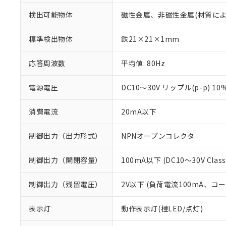
検出可能物体
磁性金属、非磁性金属(材質に
標準検出物体
鉄21×21×1mm
応答周波数
平均値: 80Hz
電源電圧
DC10～30V リップル(p-p) 10
消費電流
20mA以下
制御出力（出力形式）
NPNオープンコレクタ
制御出力（開閉容量）
100mA以下 (DC10～30V Class
※1 対応状況
制御出力（残留電圧）
2V以下 (負荷電流100mA、コ
対応済み：EU
対応予定：EU R
表示灯
動作表示灯(橙LED/点灯)
対応予定なし：EU