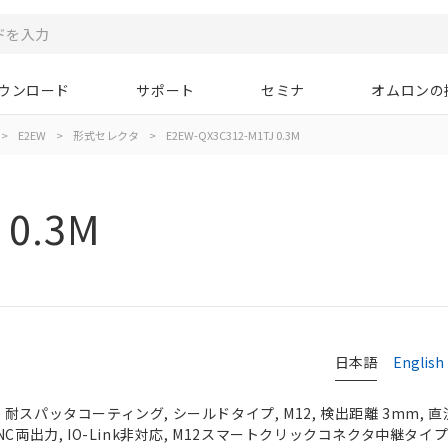
ウンロード
サポート
セミナ
オムロンの
>
E2EW
>
形式セレクタ
>
E2EW-QX3C312-M1TJ 0.3M
 0.3M
日本語
English
スパッタコーティング, シールドタイプ, M12, 検出距離 3mm, 直流
C両出力, IO-Link非対応, M12スマートクリックコネクタ中継タイプ, 