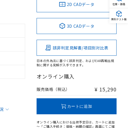
2D CADデータ
在庫・価格
無料テスト機
3D CADデータ
該非判定見解書/項目別対比表
日本の外為法に基づく該非判定、およびEAR再輸出規
制に関する見解が入手できます。
オンライン購入
¥ 15,290
販売価格（税込）
カートに追加
状況
オンライン購入における出荷予定日は、カートに追加
～「ご購入手続き：価格・納期の確認」画面にてご確