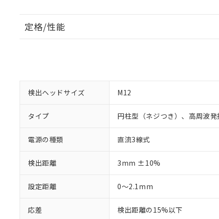
定格/性能
検出ヘッドサイズ
M12
タイプ
円柱型（ネジつき）、高周波発
電源の種類
直流3線式
検出距離
3mm ±10%
設定距離
0～2.1mm
応差
検出距離の15%以下