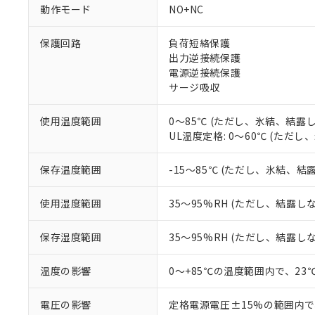
調査・確認中：EU
ご利用条件
動作モード
NO+NC
非該当品：ライセ
※1 中国RoHS
仕入先様の事情に
保護回路
負荷短絡保護
があります。
以下の条件をお読
「○」：最大均質
出力逆接続保護
「×」：最大均質
電源逆接続保護
本サービスは
当社は、これ
*EU RoHS指令（10物
「－」：未確認で
鉛(Pb) 1000ppm以下、
サージ吸収
くものです。
う）を輸出ま
記
説明
六価クロム(Cr(Ⅵ)) 1
当社制御機器
などの必要な
フタル酸ビス(2-エチルヘ
号
*中国RoHS10物質の基準値 
ル（DBP） 1000ppm
在庫状況およ
当社は規制貨
使用温度範囲
0～85℃ (ただし、氷結、結露
Pb(鉛) :1000ppm、 Hg
但し、RoHS指令で産
のであり、閲
ます。
UL温度定格: 0～60℃ (ただ
Cr(Ⅵ)(六価クロム) : 
フタル酸エステル類の４
○
一定数以
DBP(フタル酸ジブチル) :
い。
当社は貴社製
DEHP(フタル酸ビス(2-エ
正式な納期状
置等に一切使
保存温度範囲
-15～85℃ (ただし、氷結、結
当社販売員に
※2 対応予定月
△
一定数に
当社は、貴社
オムロン制御
また当社は、
※2 環境保護使
使用湿度範囲
35～95%RH (ただし、結露し
在庫状況およ
部品在庫の切り替
たしません。
－
在庫なし
す。
「ｅ」：有害物質
機器販売
保存湿度範囲
35～95%RH (ただし、結露し
マイパーツ機
「10」：通常の
ている必要が
味します。
空
受注生産
お客様が当ウ
※3 非含有証明
温度の影響
0～+85℃の温度範囲内で、2
「－」：未確認で
白
が、当社の製
さい。
下記の非含有証明
電圧の影響
定格電源電圧±15%の範囲内で
※当社の共同