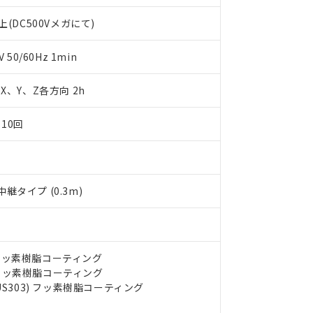
します。
10物質）の非含有証明書
(DC500Vメガにて)
明書（当社基準）
日時点で非含有を証明するもので、過去に遡って非含有を証明するも
令のフタル酸エステル類４物質の対応では、対応完了までの期間は出
50/60Hz 1min
備考欄に対応日を記載しておりました。
品への在庫切替を完了していることから、特段のことがない限り、20
m X、Y、Z各方向 2h
す。
10回
タイプ (0.3m)
) フッ素樹脂コーティング
) フッ素樹脂コーティング
US303) フッ素樹脂コーティング