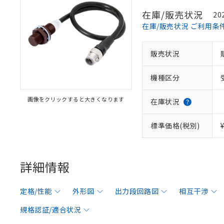
在庫/販売状況
20
在庫/販売状況 ご利用条
販売状況
機種区分
画像をクリックすると大きくなります
在庫状況
標準価格(税別)
詳細情報
定格/性能
外形図
出力段回路図
相互干渉
規格認証/適合状況