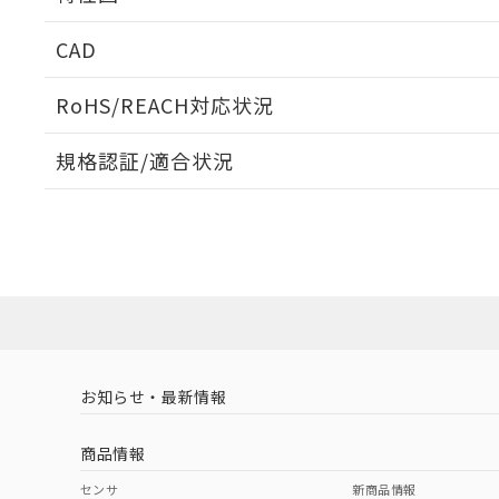
周囲金属の影響
CAD
検出物体の大きさと材質による影響
ログイン/会員登録いただくと、CADデータをダウンロ
RoHS/REACH対応状況
規格認証/適合状況
タイムチャート
A: 40mm以上、B: 35mm以上
EU RoHS
注意事項・凡例
E2EW-QX3C312-M1TJ 0.3Mについての規格認証/
業員または販売店にお問い合わせください。
ダウンロードデータをご利用いただく前に、以下を必ずお読
対応状況
対応予定月
※1
※2
鉄材
ソフトウェアの使用条件
L: 0mm以上、φd: 12mm以上、D: 0mm以上、m: 12mm以
対応済み
アルミ材
L: 12mm以上、φd: 70mm以上、D: 12mm以上、m: 12mm
金属埋め込み
お知らせ・最新情報
中国 RoHS
注意事項・凡例
商品情報
検出領域
中国 RoHS表
※1 ※2
センサ
新商品情報