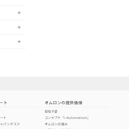
026/05/21
2026/7/29
担当オムロン営
お問い合わせ
ート
オムロンの提供価値
目指す姿
ポート
コンセプト「i-Automation!」
ジャパンデスク
オムロンの強み