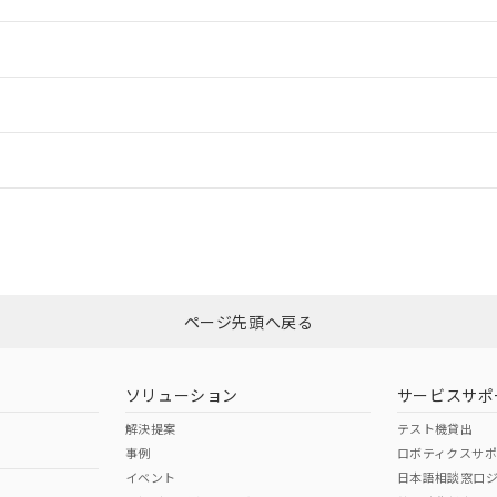
情報更新：2
ードすることができます。
情報更新：
ログイン/会員登録
適合状況については、「カスタマーサポートセンタ お客様相談室」または貴社
みください。
非含有証明書
※3
上、n: 40mm以上
ページ先頭へ戻る
ダウンロードはこちら
以上、n: 70mm以上
ソリューション
サービスサポ
解決提案
テスト機貸出
事例
ロボティクスサ
イベント
日本語相談窓口