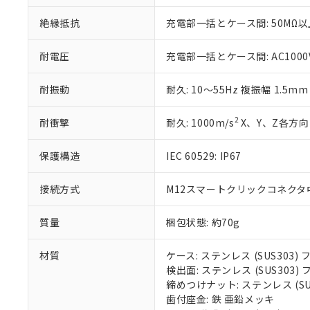
いる法人を指
EU RoHS指令（
絶縁抵抗
充電部一括とケース間: 50MΩ以上
51物質の非含有証
※本証明書は発行
また、RoHS指
耐電圧
充電部一括とケース間: AC1000V 
混在することから
既に当社にて対応
耐振動
耐久: 10～55Hz 複振幅 1.5m
り割愛しておりま
2
耐衝撃
耐久: 1000m/s
X、Y、Z各方向 
保護構造
IEC 60529: IP67
接続方式
M12スマートクリックコネクタ中継
質量
梱包状態: 約70g
材質
ケース: ステンレス (SUS303
検出面: ステンレス (SUS303
締めつけナット: ステンレス (S
歯付座金: 鉄 亜鉛メッキ