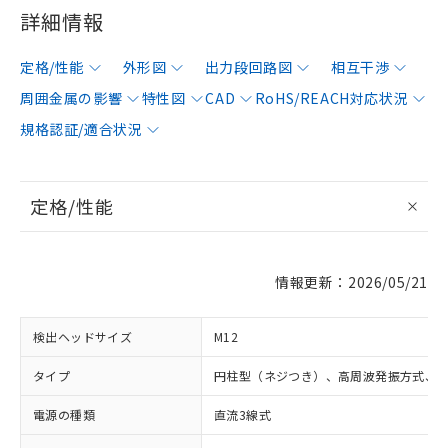
詳細情報
定格/性能
外形図
出力段回路図
相互干渉
周囲金属の影響
特性図
CAD
RoHS/REACH対応状況
規格認証/適合状況
定格/性能
情報更新：2026/05/21
検出ヘッドサイズ
M12
タイプ
円柱型（ネジつき）、高周波発振方式、
電源の種類
直流3線式