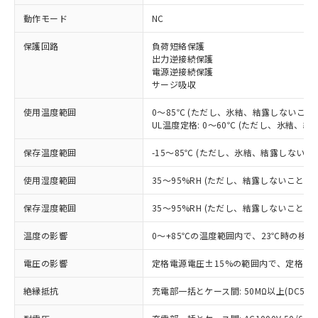
動作モード
NC
※1 対応状況
保護回路
負荷短絡保護
対応済み：EU RoHS指令（10物質）の
出力逆接続保護
電源逆接続保護
非含有に対応した製品が提供可能な商品で
サージ吸収
す。
対応予定：EU RoHS指令（10物質）の非含
使用温度範囲
0～85℃ (ただし、氷結、結露しないこと)
ご利用条件
有に対応した製品に切り替える予定のある
UL温度定格: 0～60℃ (ただし、氷結、結
商品です。
対応予定なし：EU RoHS指令（10物質）の
保存温度範囲
-15～85℃ (ただし、氷結、結露しないこ
以下の条件をお読みいただき、同意のうえ
非含有に非対応の商品で、対応品を出す予
ご利用ください。
定はありません。
使用湿度範囲
35～95%RH (ただし、結露しないこと)
調査・確認中：EU RoHS指令（10物質）の
本サービスは、当社制御機器事業取扱
※1 中国RoHS○×表
非含有の対応状況を調査中または確認中の
保存湿度範囲
35～95%RH (ただし、結露しないこと)
商品の当社在庫状況および標準価格
商品です。
(税抜)を提供させていただくもので
「○」：最大均質材料含有率が中国RoHSの
温度の影響
0～+85℃の温度範囲内で、23℃時の検出
非該当品：ライセンス料など無形物で、有
す。
基準値以下であることを示します。
害物質有無と関係のない商品です。
当社制御機器事業取扱商品の中には、
電圧の影響
定格電源電圧±15%の範囲内で、定格電源
「×」：最大均質材料含有率が中国RoHSの
仕入先様の事情により、非含有部品として
本サービスの対象外となる商品もある
基準値を超えていることを示します。
いたものが、含有品と判明した場合などや
当社は、これら貴社製品のうち、外国
ことをご了承ください。
絶縁抵抗
充電部一括とケース間: 50MΩ以上(DC500
「－」：未確認です。当社販売部門へお問
むを得ず変更することがあります。
為替および外国貿易法に定める商品
在庫状況および標準価格照会結果は、
い合わせください。
（以下｢規制貨物等」という）を輸出