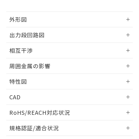
下記の非含有証明書をダウンロードするこ
品・サービスに関するお客様との取
とができます。
合意する
キャンセル
引・商談に必要な範囲で利用すること
をご了承ください。
外形図
EU RoHS指令（10物質）の非含有証明書
※当社の共同利用者とは、
"個人情報
51物質の非含有証明書（当社基準）
情報更新：2026/05/21
の共同利用に関して"
の「1.共同利
出力段回路図
※本証明書は発行日時点で非含有を証明す
用者の範囲」に記載されている法人を
るもので、過去に遡って非含有を証明する
指します。
外形図
情報更新：2026/05/21
ものではありません。
相互干渉
また、RoHS指令のフタル酸エステル類４
出力段回路図
物質の対応では、対応完了までの期間は出
情報更新：2026/05/21
周囲金属の影響
荷製品に未対応品が混在することから備考
欄に対応日を記載しておりました。
相互干渉
情報更新：2026/05/21
特性図
既に当社にて対応品への在庫切替を完了
していることから、特段のことがない限
周囲金属の影響
情報更新：2026/05/21
り、2022年1月12日より割愛しておりま
CAD
す。
検出物体の大きさと材質による影響
ログイン/会員登録いただくと、CADデータをダウンロー
RoHS/REACH対応状況
ドすることができます。
情報更新：2026/7/29
A: 40mm以上、B: 35mm以上
規格認証/適合状況
タイムチャート
ログイン/会員登録
EU RoHS
注意事項・凡例