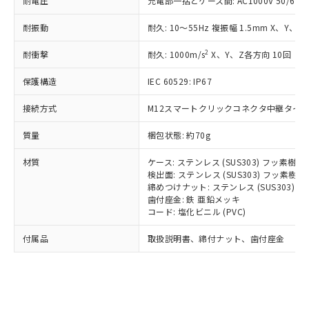
耐電圧
充電部一括とケース間: AC1000V 50/60Hz
記載している更新日時点での社内デー
*EU RoHS指令（10物質）：
または国外への提供する場合は、日本
記
タに基づき作成されるものであり、閲
説明
鉛(Pb) 1000ppm以下、 水銀(Hg) 1000ppm以下、 カド
*中国RoHS10物質の基準値 (GB/T26572)：
国政府の輸出許可(または役務取引許
耐振動
耐久: 10～55Hz 複振幅 1.5mm X、Y、Z
号
覧された時点での実際の在庫および標
ミウム(Cd) 100ppm以下、
Pb(鉛) :1000ppm、 Hg(水銀) : 1000ppm、 Cd(カドミウ
可)を取得するなどの必要な手続きを
六価クロム(Cr(Ⅵ)) 1000ppm以下、ポリ臭化ビフェニル
ム) : 100ppm、
準価格とは異なる場合があることをご
類(PBB) 1000ppm以下、ポリ臭化ジフェニルエーテル類
Cr(Ⅵ)(六価クロム) : 1000ppm、 PBBs(ポリ臭化ビフェ
2
耐衝撃
耐久: 1000m/s
X、Y、Z各方向 10回
とります。
了承ください。
(PBDE) 1000ppm以下、フタル酸ビス(2-エチルヘキシ
○
一定数以上の在庫あり
ニル類) : 1000ppm、 PBDEs(ポリ臭化ジフェニルエーテ
当社は規制貨物を破棄する場合は、完
ル) (DEHP)(別名：DOP) 1000ppm以下、フタル酸ブチ
正式な納期状況および標準価格はお客
ル類) : 1000ppm、
保護構造
IEC 60529: IP67
ルベンジル（BBP） 1000ppm以下、フタル酸ジブチル
全に破砕するなど、違法に輸出されな
DBP(フタル酸ジブチル) : 1000ppm、 DIBP(フタル酸ジ
様のお取引先、またはお客様担当のオ
（DBP） 1000ppm以下、フタル酸ジイソブチル
イソブチル) : 1000ppm、 BBP(フタル酸ブチルベンジ
△
一定数には満たないが在庫あり
いよう必要な手段を講じます。
ムロン制御機器販売店・当社販売員に
(DIBP) 1000ppm以下
ル) : 1000ppm、
接続方式
M12スマートクリックコネクタ中継タイプ (
当社は貴社製品を、核兵器、ミサイ
但し、RoHS指令で産業用監視および制御機器に対する
DEHP(フタル酸ビス(2-エチルヘキシル)) : 1000ppm
ご相談ください。
適用除外項目は除く。
ル、化学兵器、生物兵器またはその他
－
在庫なし(最新の在庫状況につ
オムロン制御機器販売店や当社販売拠
フタル酸エステル類の４物質については閾値を超える意
質量
梱包状態: 約70g
武器並びにこれらの製造装置等に一切
いては、お客様のお取引先、ま
図的な使用がないことを確認しています。
点は「
販売ネットワーク
」をご確認
※2 環境保護使用期限
使用いたしません。
たはお客様担当のオムロン制御
ください。
材質
ケース: ステンレス (SUS303) フッ素樹
当社は、貴社製品を第三者に販売する
機器販売店・当社販売員にご確
検出面: ステンレス (SUS303) フッ素
在庫状況および標準価格結果を当社の
※2 対応予定月
「ｅ」：有害物質（10物質）のすべてが基
場合は、上記1、2および3の内容を当
締めつけナット: ステンレス (SUS303)
認ください)
事前の承諾なく第三者に漏洩または開
準値以下であることを示します。
歯付座金: 鉄 亜鉛メッキ
該第三者に通知します。また当社は、
示しないようお願いします。
コード: 塩化ビニル (PVC)
部品在庫の切り替え状況などにより、予定
「10」：通常の使用状況下において有害物
販売先および販売に係わる関係者が違
マイパーツ機能（部品リスト作成サー
空
受注生産機種、また在庫状況の
月が前後することがあります。
質が外部に漏えいし、環境に深刻な影響を
法に輸出するおそれがある場合は、取
ビス）をご利用いただくには、I-Web
白
情報を公開していない機種
付属品
取扱説明書、締付ナット、歯付座金
及ぼさない年数を意味します。
り引きをいたしません。
メンバーズにご登録されている必要が
「－」：未確認です。当社販売部門へお問
あります。
い合わせください。
お客様が当ウェブサイト上で当社にご
※3 非含有証明書ダウンロード
登録された部品リストについて、当社
および当社の共同利用者が、当社の製