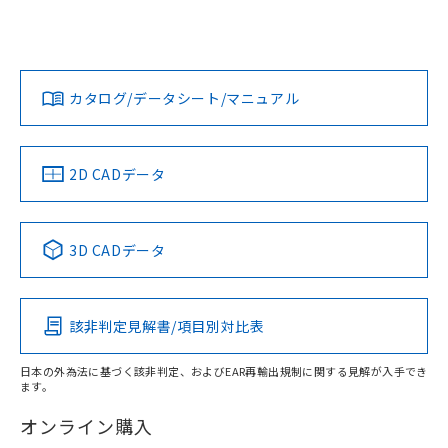
E2EW-QX3C212-M1TJ 0.3Mについての規格認証/適合状況に
ついては、「カスタマーサポートセンタ お客様相談室」また
鉄材
は貴社担当オムロン営業員または販売店にお問い合わせくだ
L: 0mm以上、φd: 12mm以上、D: 0mm以上、m: 12mm以
対応状況
対応予定月
※1
※2
さい。
上、n: 40mm以上
ダウンロードデータをご利用いただく前に、以下を必ずお読
アルミ材
みください。
カタログ/データシート/マニュアル
対応済み
L: 12mm以上、φd: 70mm以上、D: 12mm以上、m: 12mm
ソフトウェアの使用条件
お問い合わせ
以上、n: 70mm以上
金属埋め込み
中国 RoHS
注意事項・凡例
2D CADデータ
中国 RoHS表
※1 ※2
検出領域
3D CADデータ
Pb
Hg
Cd
Cr(VI)
鉄材
l: 0mm以上、φd: 12mm以上、D: 0mm以上、m: 12mm以
該非判定見解書/項目別対比表
X
O
O
O
上、n: 40mm以上
アルミ材
日本の外為法に基づく該非判定、およびEAR再輸出規制に関する見解が入手でき
l: 12mm以上、φd: 70mm以上、D: 12mm以上、m: 12mm
ます。
"対応済み"や非含有の記載がされた商品であっても、流通
以上、n: 70mm以上
在庫等で未対応品が混在する可能性があります。
オンライン購入
非含有品が必要な際は、弊社営業部門もしくは販売店へお