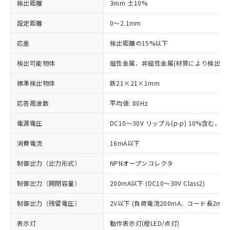
検出距離
3mm ±10%
設定距離
0～2.1mm
応差
検出距離の15%以下
検出可能物体
磁性金属、非磁性金属(材質により検出距
標準検出物体
鉄21×21×1mm
応答周波数
平均値: 80Hz
電源電圧
DC10～30V リップル(p-p) 10%含む、Cla
消費電流
16mA以下
制御出力（出力形式）
NPNオープンコレクタ
制御出力（開閉容量）
200mA以下 (DC10～30V Class2)
制御出力（残留電圧）
2V以下 (負荷電流200mA、コード長2m時
表示灯
動作表示灯(橙LED/点灯)