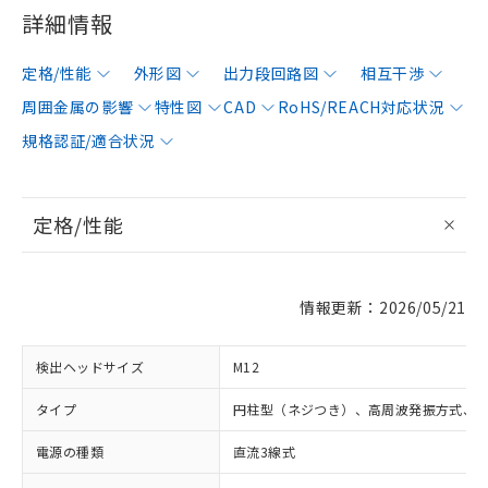
詳細情報
定格/性能
外形図
出力段回路図
相互干渉
周囲金属の影響
特性図
CAD
RoHS/REACH対応状況
規格認証/適合状況
定格/性能
情報更新：2026/05/21
検出ヘッドサイズ
M12
タイプ
円柱型（ネジつき）、高周波発振方式、
電源の種類
直流3線式