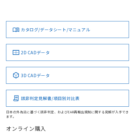
UL認証
CSA認証
CEマーキング
鉄材
L: 0mm以上、φd: 12mm以上、D: 0mm以上、m: 8mm以
Yes
Yes
Yes
対応状況
対応予定月
※1
※2
上、n: 40mm以上
ダウンロードデータをご利用いただく前に、以下を必ずお読
アルミ材
みください。
カタログ/データシート/マニュアル
対応済み
L: 12mm以上、φd: 70mm以上、D: 12mm以上、m: 10mm
ソフトウェアの使用条件
以上、n: 70mm以上
LR型式承認
DNV型式承認
BV型式承認
KR型式承
（イギリス
（ノルウェー
（フランス
（韓国
金属埋め込み
船舶規格）
船舶規格）
船舶規格）
船舶規格
中国 RoHS
注意事項・凡例
2D CADデータ
No
No
No
No
検出領域
中国 RoHS表
※1 ※2
3D CADデータ
この製品の規格認証/適合状況ページへ
Pb
Hg
Cd
Cr(VI)
その他の認証はこちらのページからご検索ください
鉄材
l: 0mm以上、φd: 12mm以上、D: 0mm以上、m: 8mm以
該非判定見解書/項目別対比表
X
O
O
O
上、n: 40mm以上
アルミ材
日本の外為法に基づく該非判定、およびEAR再輸出規制に関する見解が入手でき
l: 12mm以上、φd: 70mm以上、D: 12mm以上、m: 8mm以
ます。
"対応済み"や非含有の記載がされた商品であっても、流通
上、n: 70mm以上
在庫等で未対応品が混在する可能性があります。
オンライン購入
非含有品が必要な際は、弊社営業部門もしくは販売店へお