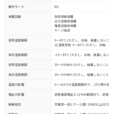
動作モード
NO
※1 対応状況
保護回路
負荷短絡保護
対応済み：EU RoHS指令（10物質）の
出力逆接続保護
電源逆接続保護
非含有に対応した製品が提供可能な商品で
サージ吸収
す。
対応予定：EU RoHS指令（10物質）の非含
使用温度範囲
0～85℃ (ただし、氷結、結露しないこと)
ご利用条件
有に対応した製品に切り替える予定のある
UL温度定格: 0～60℃ (ただし、氷結、結
商品です。
対応予定なし：EU RoHS指令（10物質）の
保存温度範囲
-15～85℃ (ただし、氷結、結露しないこ
以下の条件をお読みいただき、同意のうえ
非含有に非対応の商品で、対応品を出す予
ご利用ください。
定はありません。
使用湿度範囲
35～95%RH (ただし、結露しないこと)
調査・確認中：EU RoHS指令（10物質）の
本サービスは、当社制御機器事業取扱
※1 中国RoHS○×表
非含有の対応状況を調査中または確認中の
保存湿度範囲
35～95%RH (ただし、結露しないこと)
商品の当社在庫状況および標準価格
商品です。
(税抜)を提供させていただくもので
「○」：最大均質材料含有率が中国RoHSの
温度の影響
0～+85℃の温度範囲内で、23℃時の検出
非該当品：ライセンス料など無形物で、有
す。
基準値以下であることを示します。
害物質有無と関係のない商品です。
当社制御機器事業取扱商品の中には、
電圧の影響
定格電源電圧±15%の範囲内で、定格電源
「×」：最大均質材料含有率が中国RoHSの
仕入先様の事情により、非含有部品として
本サービスの対象外となる商品もある
基準値を超えていることを示します。
いたものが、含有品と判明した場合などや
当社は、これら貴社製品のうち、外国
ことをご了承ください。
絶縁抵抗
充電部一括とケース間: 50MΩ以上(DC500
「－」：未確認です。当社販売部門へお問
むを得ず変更することがあります。
為替および外国貿易法に定める商品
在庫状況および標準価格照会結果は、
い合わせください。
（以下｢規制貨物等」という）を輸出