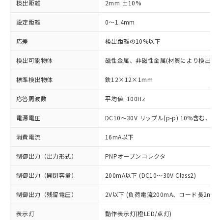
検出距離
2mm ±10%
設定距離
0～1.4mm
応差
検出距離の10%以下
検出可能物体
磁性金属、非磁性金属(材質により検出距
標準検出物体
鉄12×12×1mm
応答周波数
平均値: 100Hz
電源電圧
DC10～30V リップル(p-p) 10%含む、Cla
消費電流
16mA以下
制御出力（出力形式）
PNPオープンコレクタ
制御出力（開閉容量）
200mA以下 (DC10～30V Class2)
制御出力（残留電圧）
2V以下 (負荷電流200mA、コード長2m時
表示灯
動作表示灯(橙LED/点灯)