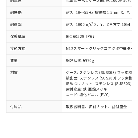
耐電圧
充電部一括とケース間: AC1000V 50/60Hz
記載している更新日時点での社内デー
*EU RoHS指令（10物質）：
または国外への提供する場合は、日本
記
タに基づき作成されるものであり、閲
説明
鉛(Pb) 1000ppm以下、 水銀(Hg) 1000ppm以下、 カド
*中国RoHS10物質の基準値 (GB/T26572)：
国政府の輸出許可(または役務取引許
耐振動
耐久: 10～55Hz 複振幅 1.5mm X、Y、Z
号
覧された時点での実際の在庫および標
ミウム(Cd) 100ppm以下、
Pb(鉛) :1000ppm、 Hg(水銀) : 1000ppm、 Cd(カドミウ
可)を取得するなどの必要な手続きを
六価クロム(Cr(Ⅵ)) 1000ppm以下、ポリ臭化ビフェニル
ム) : 100ppm、
準価格とは異なる場合があることをご
類(PBB) 1000ppm以下、ポリ臭化ジフェニルエーテル類
Cr(Ⅵ)(六価クロム) : 1000ppm、 PBBs(ポリ臭化ビフェ
2
耐衝撃
耐久: 1000m/s
X、Y、Z各方向 10回
とります。
了承ください。
(PBDE) 1000ppm以下、フタル酸ビス(2-エチルヘキシ
○
一定数以上の在庫あり
ニル類) : 1000ppm、 PBDEs(ポリ臭化ジフェニルエーテ
当社は規制貨物を破棄する場合は、完
ル) (DEHP)(別名：DOP) 1000ppm以下、フタル酸ブチ
正式な納期状況および標準価格はお客
ル類) : 1000ppm、
保護構造
IEC 60529: IP67
ルベンジル（BBP） 1000ppm以下、フタル酸ジブチル
全に破砕するなど、違法に輸出されな
DBP(フタル酸ジブチル) : 1000ppm、 DIBP(フタル酸ジ
様のお取引先、またはお客様担当のオ
（DBP） 1000ppm以下、フタル酸ジイソブチル
イソブチル) : 1000ppm、 BBP(フタル酸ブチルベンジ
△
一定数には満たないが在庫あり
いよう必要な手段を講じます。
ムロン制御機器販売店・当社販売員に
(DIBP) 1000ppm以下
ル) : 1000ppm、
接続方式
M12スマートクリックコネクタ中継タイプ (
当社は貴社製品を、核兵器、ミサイ
但し、RoHS指令で産業用監視および制御機器に対する
DEHP(フタル酸ビス(2-エチルヘキシル)) : 1000ppm
ご相談ください。
適用除外項目は除く。
ル、化学兵器、生物兵器またはその他
－
在庫なし(最新の在庫状況につ
オムロン制御機器販売店や当社販売拠
フタル酸エステル類の４物質については閾値を超える意
質量
梱包状態: 約70g
武器並びにこれらの製造装置等に一切
いては、お客様のお取引先、ま
図的な使用がないことを確認しています。
点は「
販売ネットワーク
」をご確認
※2 環境保護使用期限
使用いたしません。
たはお客様担当のオムロン制御
ください。
材質
ケース: ステンレス (SUS303) フッ素樹
当社は、貴社製品を第三者に販売する
機器販売店・当社販売員にご確
検出面: ステンレス (SUS303) フッ素
在庫状況および標準価格結果を当社の
※2 対応予定月
「ｅ」：有害物質（10物質）のすべてが基
場合は、上記1、2および3の内容を当
締めつけナット: ステンレス (SUS303)
認ください)
事前の承諾なく第三者に漏洩または開
準値以下であることを示します。
歯付座金: 鉄 亜鉛メッキ
該第三者に通知します。また当社は、
示しないようお願いします。
コード: 塩化ビニル (PVC)
部品在庫の切り替え状況などにより、予定
「10」：通常の使用状況下において有害物
販売先および販売に係わる関係者が違
マイパーツ機能（部品リスト作成サー
空
受注生産機種、また在庫状況の
月が前後することがあります。
質が外部に漏えいし、環境に深刻な影響を
法に輸出するおそれがある場合は、取
ビス）をご利用いただくには、I-Web
白
情報を公開していない機種
付属品
取扱説明書、締付ナット、歯付座金
及ぼさない年数を意味します。
り引きをいたしません。
メンバーズにご登録されている必要が
「－」：未確認です。当社販売部門へお問
あります。
い合わせください。
お客様が当ウェブサイト上で当社にご
※3 非含有証明書ダウンロード
登録された部品リストについて、当社
および当社の共同利用者が、当社の製