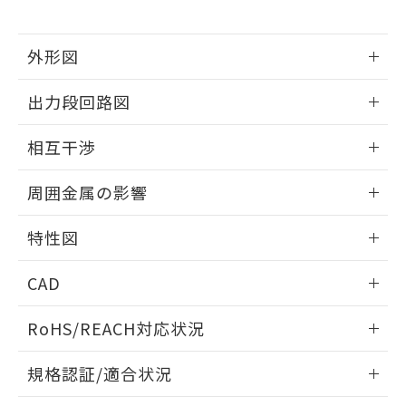
下記の非含有証明書をダウンロードするこ
品・サービスに関するお客様との取
とができます。
合意する
キャンセル
引・商談に必要な範囲で利用すること
をご了承ください。
外形図
EU RoHS指令（10物質）の非含有証明書
※当社の共同利用者とは、
"個人情報
51物質の非含有証明書（当社基準）
情報更新：2026/05/21
の共同利用に関して"
の「1.共同利
出力段回路図
※本証明書は発行日時点で非含有を証明す
用者の範囲」に記載されている法人を
るもので、過去に遡って非含有を証明する
指します。
外形図
情報更新：2026/05/21
ものではありません。
相互干渉
また、RoHS指令のフタル酸エステル類４
出力段回路図
物質の対応では、対応完了までの期間は出
情報更新：2026/05/21
周囲金属の影響
荷製品に未対応品が混在することから備考
欄に対応日を記載しておりました。
相互干渉
情報更新：2026/05/21
特性図
既に当社にて対応品への在庫切替を完了
していることから、特段のことがない限
周囲金属の影響
情報更新：2026/05/21
り、2022年1月12日より割愛しておりま
CAD
す。
検出物体の大きさと材質による影響
ログイン/会員登録いただくと、CADデータをダウンロー
RoHS/REACH対応状況
ドすることができます。
情報更新：2026/7/29
A: 40mm以上、B: 35mm以上
規格認証/適合状況
タイムチャート
ログイン/会員登録
EU RoHS
注意事項・凡例