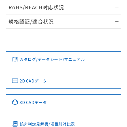
検出物体の大きさと材質による影響
ログイン/会員登録いただくと、CADデータをダウンロー
RoHS/REACH対応状況
ドすることができます。
情報更新：2026/7/29
A: 135mm以上、B: 110mm以上
規格認証/適合状況
タイムチャート
ログイン/会員登録
EU RoHS
注意事項・凡例
UL認証
CSA認証
CEマーキング
鉄材
L: 8mm以上、φd: 90mm以上、D: 8mm以上、m: 66mm以
Yes
Yes
Yes
対応状況
対応予定月
※1
※2
上、n: 90mm以上
ダウンロードデータをご利用いただく前に、以下を必ずお読
アルミ材
みください。
カタログ/データシート/マニュアル
対応済み
L: 16mm以上、φd: 120mm以上、D: 16mm以上、m:
ソフトウェアの使用条件
66mm以上、n: 120mm以上
LR型式承認
DNV型式承認
BV型式承認
KR型式承
（イギリス
（ノルウェー
（フランス
（韓国
金属埋め込み
船舶規格）
船舶規格）
船舶規格）
船舶規格
中国 RoHS
注意事項・凡例
2D CADデータ
No
No
No
No
検出領域
中国 RoHS表
※1 ※2
3D CADデータ
この製品の規格認証/適合状況ページへ
Pb
Hg
Cd
Cr(VI)
その他の認証はこちらのページからご検索ください
鉄材
l: 8mm以上、φd: 90mm以上、D: 8mm以上、m: 66mm以
該非判定見解書/項目別対比表
X
O
O
O