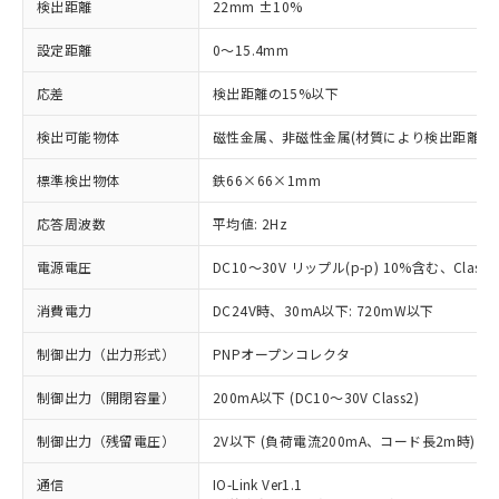
検出距離
22mm ±10%
設定距離
0～15.4mm
応差
検出距離の15%以下
検出可能物体
磁性金属、非磁性金属(材質により検出距離が
標準検出物体
鉄66×66×1mm
応答周波数
平均値: 2Hz
電源電圧
DC10～30V リップル(p-p) 10%含む、Class2
消費電力
DC24V時、30mA以下: 720mW以下
制御出力（出力形式）
PNPオープンコレクタ
制御出力（開閉容量）
200mA以下 (DC10～30V Class2)
制御出力（残留電圧）
2V以下 (負荷電流200mA、コード長2m時)
通信
IO-Link Ver1.1