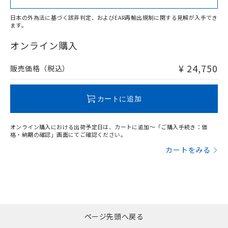
上、n: 90mm以上
アルミ材
日本の外為法に基づく該非判定、およびEAR再輸出規制に関する見解が入手でき
l: 16mm以上、φd: 120mm以上、D: 16mm以上、m: 66mm
ます。
"対応済み"や非含有の記載がされた商品であっても、流通
以上、n: 120mm以上
在庫等で未対応品が混在する可能性があります。
オンライン購入
非含有品が必要な際は、弊社営業部門もしくは販売店へお
問い合わせください。
¥ 24,750
販売価格（税込）
この製品のRoHS/REACH対応状況ページへ
カートに追加
オンライン購入における出荷予定日は、カートに追加～「ご購入手続き：価
格・納期の確認」画面にてご確認ください。
カートをみる
ページ先頭へ戻る