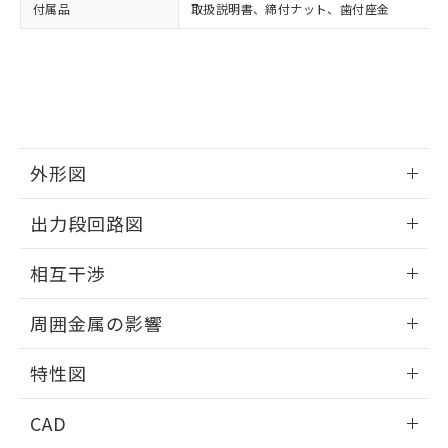
い合わせください。
お客様が当ウェブサイト上で当社にご
付属品
取扱説明書、締付ナット、歯付座金
※3 非含有証明書ダウンロード
登録された部品リストについて、当社
および当社の共同利用者が、当社の製
下記の非含有証明書をダウンロードするこ
品・サービスに関するお客様との取
とができます。
合意する
キャンセル
引・商談に必要な範囲で利用すること
をご了承ください。
EU RoHS指令（10物質）の非含有証明書
※当社の共同利用者とは、
"個人情報
51物質の非含有証明書（当社基準）
の共同利用に関して"
の「1.共同利
※本証明書は発行日時点で非含有を証明す
外形図
用者の範囲」に記載されている法人を
るもので、過去に遡って非含有を証明する
指します。
情報更新：2026/05/21
ものではありません。
出力段回路図
また、RoHS指令のフタル酸エステル類４
物質の対応では、対応完了までの期間は出
外形図
情報更新：2026/05/21
相互干渉
荷製品に未対応品が混在することから備考
欄に対応日を記載しておりました。
出力段回路図
情報更新：2026/05/21
既に当社にて対応品への在庫切替を完了
周囲金属の影響
していることから、特段のことがない限
相互干渉
り、2022年1月12日より割愛しておりま
情報更新：2026/05/21
特性図
す。
周囲金属の影響
情報更新：2026/05/21
CAD