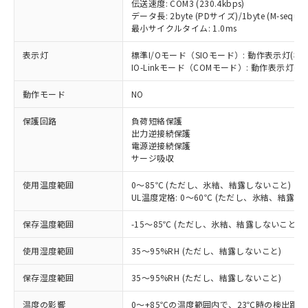
伝送速度: COM3 (230.4kbps)
データ長: 2byte (PDサイズ)/1byte (M-sequen
最小サイクルタイム: 1.0ms
表示灯
標準I/Oモード（SIOモード）: 動作表示灯(橙L
※1 対応状況
IO-Linkモード（COMモード）: 動作表示灯(橙L
動作モード
NO
対応済み：EU RoHS指令（10物質）の
非含有に対応した製品が提供可能な商品で
保護回路
負荷短絡保護
す。
出力逆接続保護
対応予定：EU RoHS指令（10物質）の非含
電源逆接続保護
ご利用条件
有に対応した製品に切り替える予定のある
サージ吸収
商品です。
対応予定なし：EU RoHS指令（10物質）の
使用温度範囲
0～85℃ (ただし、氷結、結露しないこと)
以下の条件をお読みいただき、同意のうえ
非含有に非対応の商品で、対応品を出す予
UL温度定格: 0～60℃ (ただし、氷結、結露し
ご利用ください。
定はありません。
保存温度範囲
-15～85℃ (ただし、氷結、結露しないこと)
調査・確認中：EU RoHS指令（10物質）の
本サービスは、当社制御機器事業取扱
※1 中国RoHS○×表
非含有の対応状況を調査中または確認中の
商品の当社在庫状況および標準価格
使用湿度範囲
35～95%RH (ただし、結露しないこと)
商品です。
(税抜)を提供させていただくもので
「○」：最大均質材料含有率が中国RoHSの
非該当品：ライセンス料など無形物で、有
す。
保存湿度範囲
35～95%RH (ただし、結露しないこと)
基準値以下であることを示します。
害物質有無と関係のない商品です。
当社制御機器事業取扱商品の中には、
「×」：最大均質材料含有率が中国RoHSの
仕入先様の事情により、非含有部品として
本サービスの対象外となる商品もある
温度の影響
0～+85℃の温度範囲内で、23℃時の検出距離