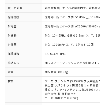
基準値を超えていることを示します。
いたものが、含有品と判明した場合などや
当社は、これら貴社製品のうち、外国
ことをご了承ください。
「－」：未確認です。当社販売部門へお問
むを得ず変更することがあります。
為替および外国貿易法に定める商品
電圧の影響
定格電源電圧±15%の範囲内で、定格電源電圧
在庫状況および標準価格照会結果は、
い合わせください。
（以下｢規制貨物等」という）を輸出
記載している更新日時点での社内デー
*EU RoHS指令（10物質）：
または国外への提供する場合は、日本
絶縁抵抗
充電部一括とケース間: 50MΩ以上(DC500Vメ
記
タに基づき作成されるものであり、閲
説明
鉛(Pb) 1000ppm以下、 水銀(Hg) 1000ppm以下、 カド
*中国RoHS10物質の基準値 (GB/T26572)：
国政府の輸出許可(または役務取引許
号
覧された時点での実際の在庫および標
ミウム(Cd) 100ppm以下、
Pb(鉛) :1000ppm、 Hg(水銀) : 1000ppm、 Cd(カドミウ
耐電圧
充電部一括とケース間: AC1000V 50/60Hz 1m
可)を取得するなどの必要な手続きを
六価クロム(Cr(Ⅵ)) 1000ppm以下、ポリ臭化ビフェニル
ム) : 100ppm、
準価格とは異なる場合があることをご
類(PBB) 1000ppm以下、ポリ臭化ジフェニルエーテル類
Cr(Ⅵ)(六価クロム) : 1000ppm、 PBBs(ポリ臭化ビフェ
とります。
了承ください。
(PBDE) 1000ppm以下、フタル酸ビス(2-エチルヘキシ
○
一定数以上の在庫あり
ニル類) : 1000ppm、 PBDEs(ポリ臭化ジフェニルエーテ
耐振動
耐久: 10～55Hz 複振幅 1.5mm X、Y、Z各方向
当社は規制貨物を破棄する場合は、完
ル) (DEHP)(別名：DOP) 1000ppm以下、フタル酸ブチ
正式な納期状況および標準価格はお客
ル類) : 1000ppm、
ルベンジル（BBP） 1000ppm以下、フタル酸ジブチル
全に破砕するなど、違法に輸出されな
DBP(フタル酸ジブチル) : 1000ppm、 DIBP(フタル酸ジ
様のお取引先、またはお客様担当のオ
2
耐衝撃
（DBP） 1000ppm以下、フタル酸ジイソブチル
耐久: 1000m/s
X、Y、Z各方向 10回
イソブチル) : 1000ppm、 BBP(フタル酸ブチルベンジ
△
一定数には満たないが在庫あり
いよう必要な手段を講じます。
ムロン制御機器販売店・当社販売員に
(DIBP) 1000ppm以下
ル) : 1000ppm、
当社は貴社製品を、核兵器、ミサイ
但し、RoHS指令で産業用監視および制御機器に対する
DEHP(フタル酸ビス(2-エチルヘキシル)) : 1000ppm
ご相談ください。
保護構造
IEC 60529: IP67
適用除外項目は除く。
ル、化学兵器、生物兵器またはその他
－
在庫なし(最新の在庫状況につ
オムロン制御機器販売店や当社販売拠
フタル酸エステル類の４物質については閾値を超える意
武器並びにこれらの製造装置等に一切
いては、お客様のお取引先、ま
図的な使用がないことを確認しています。
点は「
販売ネットワーク
」をご確認
接続方式
M12スマートクリックコネクタ中継タイプ (0.3
※2 環境保護使用期限
使用いたしません。
たはお客様担当のオムロン制御
ください。
当社は、貴社製品を第三者に販売する
機器販売店・当社販売員にご確
質量
梱包状態: 約160g
在庫状況および標準価格結果を当社の
※2 対応予定月
「ｅ」：有害物質（10物質）のすべてが基
場合は、上記1、2および3の内容を当
認ください)
事前の承諾なく第三者に漏洩または開
準値以下であることを示します。
該第三者に通知します。また当社は、
材質
ケース: ステンレス (SUS303) フッ素樹脂コ
示しないようお願いします。
部品在庫の切り替え状況などにより、予定
「10」：通常の使用状況下において有害物
検出面: ステンレス (SUS303) フッ素樹脂コ
販売先および販売に係わる関係者が違
マイパーツ機能（部品リスト作成サー
空
受注生産機種、また在庫状況の
締めつけナット: ステンレス (SUS303) フ
月が前後することがあります。
質が外部に漏えいし、環境に深刻な影響を
法に輸出するおそれがある場合は、取
ビス）をご利用いただくには、I-Web
白
情報を公開していない機種
歯付座金: 鉄 亜鉛メッキ
及ぼさない年数を意味します。
り引きをいたしません。
メンバーズにご登録されている必要が
コード: 塩化ビニル (PVC)
「－」：未確認です。当社販売部門へお問
あります。