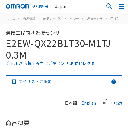
制御機器
Japan
ホーム
>
商品情報
>
商品カテゴリ
>
センサ
>
近接センサ
>
円柱型
>
溶接工程向け近接センサ
E2EW-QX22B1T30-M1TJ
0.3M
E2EW 溶接工程向け近接センサ 形式セレクタ
マイリストに追加
日本語
English
PDF出力
商品概要