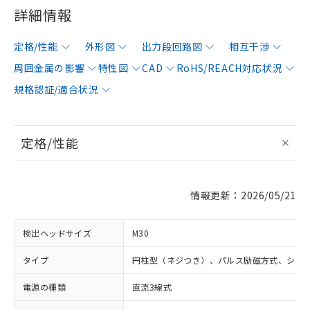
詳細情報
定格/性能
外形図
出力段回路図
相互干渉
周囲金属の影響
特性図
CAD
RoHS/REACH対応状況
規格認証/適合状況
定格/性能
情報更新：2026/05/21
検出ヘッドサイズ
M30
タイプ
円柱型（ネジつき）、パルス励磁方式、シー
電源の種類
直流3線式