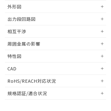
とができます。
合意する
キャンセル
引・商談に必要な範囲で利用すること
外形図
をご了承ください。
EU RoHS指令（10物質）の非含有証明書
※当社の共同利用者とは、
"個人情報
情報更新：2026/05/21
出力段回路図
51物質の非含有証明書（当社基準）
の共同利用に関して"
の「1.共同利
※本証明書は発行日時点で非含有を証明す
用者の範囲」に記載されている法人を
外形図
情報更新：2026/05/21
るもので、過去に遡って非含有を証明する
相互干渉
指します。
ものではありません。
出力段回路図
また、RoHS指令のフタル酸エステル類４
情報更新：2026/05/21
周囲金属の影響
物質の対応では、対応完了までの期間は出
荷製品に未対応品が混在することから備考
相互干渉
情報更新：2026/05/21
欄に対応日を記載しておりました。
特性図
既に当社にて対応品への在庫切替を完了
周囲金属の影響
情報更新：2026/05/21
していることから、特段のことがない限
CAD
り、2022年1月12日より割愛しておりま
す。
検出物体の大きさと材質による影響
ログイン/会員登録いただくと、CADデータをダウンロー
RoHS/REACH対応状況
ドすることができます。
情報更新：2026/7/29
A: 110mm以上、B: 100mm以上
規格認証/適合状況
ログイン/会員登録
EU RoHS
注意事項・凡例
UL認証
CSA認証
CEマーキング
タイムチャート
鉄材