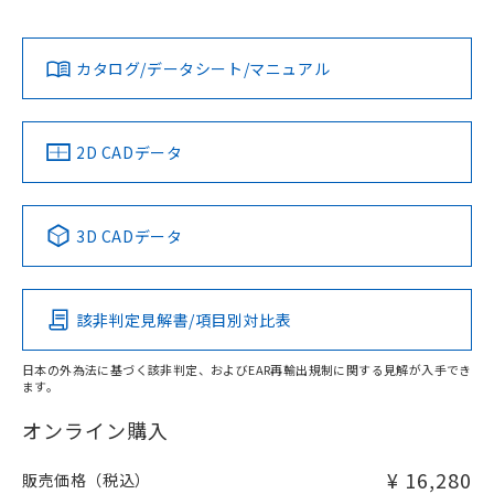
L: 0mm以上、φd: 30mm以上、D: 0mm以上、m: 48mm以
Yes
Yes
Yes
対応状況
対応予定月
※1
※2
上、n: 100mm以上
ダウンロードデータをご利用いただく前に、以下を必ずお読
アルミ材
みください。
カタログ/データシート/マニュアル
対応済み
L: 16mm以上、φd: 120mm以上、D: 16mm以上、m:
ソフトウェアの使用条件
48mm以上、n: 120mm以上
LR型式承認
DNV型式承認
BV型式承認
KR型式承
（イギリス
（ノルウェー
（フランス
（韓国
金属埋め込み
船舶規格）
船舶規格）
船舶規格）
船舶規格
中国 RoHS
注意事項・凡例
2D CADデータ
No
No
No
No
中国 RoHS表
※1 ※2
検出領域
3D CADデータ
この製品の規格認証/適合状況ページへ
Pb
Hg
Cd
Cr(VI)
その他の認証はこちらのページからご検索ください
鉄材
l: 0mm以上、φd: 30mm以上、D: 0mm以上、m: 48mm以
該非判定見解書/項目別対比表
X
O
O
O
上、n: 100mm以上
アルミ材
日本の外為法に基づく該非判定、およびEAR再輸出規制に関する見解が入手でき
l: 16mm以上、φd: 120mm以上、D: 16mm以上、m: 48mm
ます。
"対応済み"や非含有の記載がされた商品であっても、流通
以上、n: 120mm以上
在庫等で未対応品が混在する可能性があります。
オンライン購入
非含有品が必要な際は、弊社営業部門もしくは販売店へお
問い合わせください。
¥ 16,280
販売価格（税込）