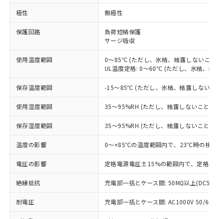
※1 対応状況
極性
無極性
対応済み：EU RoHS指令（10物質）の
保護回路
負荷短絡保護
サージ吸収
非含有に対応した製品が提供可能な商品で
す。
使用温度範囲
0～85℃ (ただし、氷結、結露しないこと)
対応予定：EU RoHS指令（10物質）の非含
UL温度定格: 0～60℃ (ただし、氷結、結
ご利用条件
有に対応した製品に切り替える予定のある
商品です。
保存温度範囲
-15～85℃ (ただし、氷結、結露しないこ
対応予定なし：EU RoHS指令（10物質）の
以下の条件をお読みいただき、同意のうえ
非含有に非対応の商品で、対応品を出す予
使用湿度範囲
35～95%RH (ただし、結露しないこと)
ご利用ください。
定はありません。
調査・確認中：EU RoHS指令（10物質）の
保存湿度範囲
35～95%RH (ただし、結露しないこと)
本サービスは、当社制御機器事業取扱
※1 中国RoHS○×表
非含有の対応状況を調査中または確認中の
商品の当社在庫状況および標準価格
商品です。
温度の影響
0～+85℃の温度範囲内で、23℃時の検出
(税抜)を提供させていただくもので
「○」：最大均質材料含有率が中国RoHSの
非該当品：ライセンス料など無形物で、有
す。
基準値以下であることを示します。
電圧の影響
定格電源電圧±15%の範囲内で、定格電源
害物質有無と関係のない商品です。
当社制御機器事業取扱商品の中には、
「×」：最大均質材料含有率が中国RoHSの
仕入先様の事情により、非含有部品として
本サービスの対象外となる商品もある
絶縁抵抗
充電部一括とケース間: 50MΩ以上(DC500
基準値を超えていることを示します。
いたものが、含有品と判明した場合などや
当社は、これら貴社製品のうち、外国
ことをご了承ください。
「－」：未確認です。当社販売部門へお問
むを得ず変更することがあります。
為替および外国貿易法に定める商品
在庫状況および標準価格照会結果は、
耐電圧
充電部一括とケース間: AC1000V 50/60Hz
い合わせください。
（以下｢規制貨物等」という）を輸出
記載している更新日時点での社内デー
*EU RoHS指令（10物質）：
または国外への提供する場合は、日本