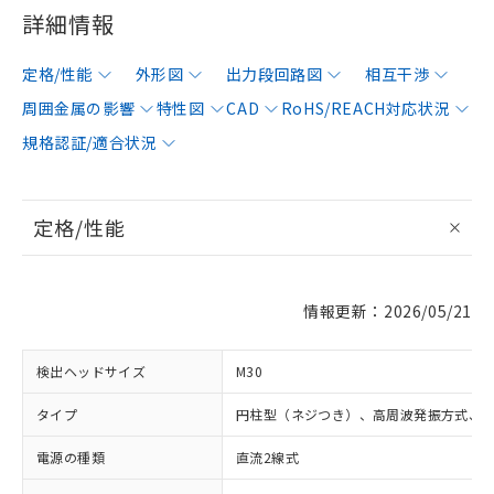
詳細情報
定格/性能
外形図
出力段回路図
相互干渉
周囲金属の影響
特性図
CAD
RoHS/REACH対応状況
規格認証/適合状況
定格/性能
情報更新：2026/05/21
検出ヘッドサイズ
M30
タイプ
円柱型（ネジつき）、高周波発振方式、
電源の種類
直流2線式