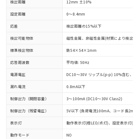
検出距離
12mm ±10%
設定距離
0～8.4mm
応差
検出距離の15%以下
検出可能物体
磁性金属、非磁性金属(材質により検出距
標準検出物体
鉄54×54×1mm
応答周波数
平均値: 50Hz
電源電圧
DC10～30V リップル(p-p) 10%含む、Cla
漏れ電流
0.8mA以下
制御出力（開閉容量）
3～100mA (DC10～30V Class2)
制御出力（残留電圧）
5V以下 (負荷電流100mA、コード長2m時
表示灯
動作表示灯(橙LED/点灯)、設定表示灯(緑L
動作モード
NO