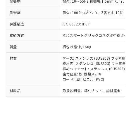
耐振動
耐久: 10～55Hz 複振幅 1.5mm X、Y、Z
記
タに基づき作成されるものであり、閲
説明
鉛(Pb) 1000ppm以下、 水銀(Hg) 1000ppm以下、 カド
*中国RoHS10物質の基準値 (GB/T26572)：
国政府の輸出許可(または役務取引許
号
覧された時点での実際の在庫および標
ミウム(Cd) 100ppm以下、
Pb(鉛) :1000ppm、 Hg(水銀) : 1000ppm、 Cd(カドミウ
可)を取得するなどの必要な手続きを
六価クロム(Cr(Ⅵ)) 1000ppm以下、ポリ臭化ビフェニル
2
耐衝撃
耐久: 1000m/s
X、Y、Z各方向 10回
ム) : 100ppm、
準価格とは異なる場合があることをご
類(PBB) 1000ppm以下、ポリ臭化ジフェニルエーテル類
Cr(Ⅵ)(六価クロム) : 1000ppm、 PBBs(ポリ臭化ビフェ
とります。
了承ください。
(PBDE) 1000ppm以下、フタル酸ビス(2-エチルヘキシ
○
一定数以上の在庫あり
ニル類) : 1000ppm、 PBDEs(ポリ臭化ジフェニルエーテ
保護構造
IEC 60529: IP67
当社は規制貨物を破棄する場合は、完
ル) (DEHP)(別名：DOP) 1000ppm以下、フタル酸ブチ
正式な納期状況および標準価格はお客
ル類) : 1000ppm、
ルベンジル（BBP） 1000ppm以下、フタル酸ジブチル
全に破砕するなど、違法に輸出されな
DBP(フタル酸ジブチル) : 1000ppm、 DIBP(フタル酸ジ
様のお取引先、またはお客様担当のオ
（DBP） 1000ppm以下、フタル酸ジイソブチル
イソブチル) : 1000ppm、 BBP(フタル酸ブチルベンジ
接続方式
M12スマートクリックコネクタ中継タイプ (
△
一定数には満たないが在庫あり
いよう必要な手段を講じます。
ムロン制御機器販売店・当社販売員に
(DIBP) 1000ppm以下
ル) : 1000ppm、
当社は貴社製品を、核兵器、ミサイ
但し、RoHS指令で産業用監視および制御機器に対する
DEHP(フタル酸ビス(2-エチルヘキシル)) : 1000ppm
ご相談ください。
質量
梱包状態: 約160g
適用除外項目は除く。
ル、化学兵器、生物兵器またはその他
－
在庫なし(最新の在庫状況につ
オムロン制御機器販売店や当社販売拠
フタル酸エステル類の４物質については閾値を超える意
武器並びにこれらの製造装置等に一切
いては、お客様のお取引先、ま
図的な使用がないことを確認しています。
点は「
販売ネットワーク
」をご確認
材質
ケース: ステンレス (SUS303) フッ素樹
※2 環境保護使用期限
使用いたしません。
たはお客様担当のオムロン制御
ください。
検出面: ステンレス (SUS303) フッ素
当社は、貴社製品を第三者に販売する
機器販売店・当社販売員にご確
締めつけナット: ステンレス (SUS303)
在庫状況および標準価格結果を当社の
※2 対応予定月
「ｅ」：有害物質（10物質）のすべてが基
場合は、上記1、2および3の内容を当
歯付座金: 鉄 亜鉛メッキ
認ください)
事前の承諾なく第三者に漏洩または開
準値以下であることを示します。
コード: 塩化ビニル (PVC)
該第三者に通知します。また当社は、
示しないようお願いします。
部品在庫の切り替え状況などにより、予定
「10」：通常の使用状況下において有害物
販売先および販売に係わる関係者が違
マイパーツ機能（部品リスト作成サー
空
受注生産機種、また在庫状況の
付属品
取扱説明書、締付ナット、歯付座金
月が前後することがあります。
質が外部に漏えいし、環境に深刻な影響を
法に輸出するおそれがある場合は、取
ビス）をご利用いただくには、I-Web
白
情報を公開していない機種
及ぼさない年数を意味します。
り引きをいたしません。
メンバーズにご登録されている必要が
「－」：未確認です。当社販売部門へお問
あります。
い合わせください。
お客様が当ウェブサイト上で当社にご
※3 非含有証明書ダウンロード
登録された部品リストについて、当社
および当社の共同利用者が、当社の製
下記の非含有証明書をダウンロードするこ
品・サービスに関するお客様との取