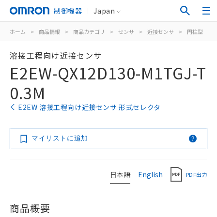
制御機器
Japan
ホーム
>
商品情報
>
商品カテゴリ
>
センサ
>
近接センサ
>
円柱型
>
溶接工程向け近接センサ
E2EW-QX12D130-M1TGJ-T
0.3M
E2EW 溶接工程向け近接センサ 形式セレクタ
マイリストに追加
日本語
English
PDF出力
商品概要