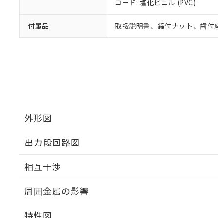
コード: 塩化ビニル (PVC)
付属品
取扱説明書、締付ナット、歯付
外形図
出力段回路図
外形図
相互干渉
出力段回路図
周囲金属の影響
相互干渉
特性図