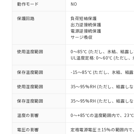
調査・確認中：EU
ご利用条件
動作モード
NO
非該当品：ライセ
※1 中国RoHS
仕入先様の事情に
保護回路
負荷短絡保護
があります。
以下の条件をお読
「○」：最大均質
出力逆接続保護
「×」：最大均質
電源逆接続保護
本サービスは
当社は、これ
*EU RoHS指令（10物
「－」：未確認で
鉛(Pb) 1000ppm以下、
サージ吸収
くものです。
う）を輸出ま
記
説明
六価クロム(Cr(Ⅵ)) 1
当社制御機器
などの必要な
フタル酸ビス(2-エチルヘ
号
*中国RoHS10物質の基準値 
ル（DBP） 1000ppm
在庫状況およ
当社は規制貨
使用温度範囲
0～85℃ (ただし、氷結、結露し
Pb(鉛) :1000ppm、 Hg
但し、RoHS指令で産
のであり、閲
ます。
UL温度定格: 0～60℃ (ただ
Cr(Ⅵ)(六価クロム) : 
フタル酸エステル類の４
○
一定数以
DBP(フタル酸ジブチル) :
い。
当社は貴社製
DEHP(フタル酸ビス(2-エ
正式な納期状
置等に一切使
保存温度範囲
-15～85℃ (ただし、氷結、結
当社販売員に
※2 対応予定月
△
一定数に
当社は、貴社
オムロン制御
また当社は、
※2 環境保護使
使用湿度範囲
35～95%RH (ただし、結露し
在庫状況およ
部品在庫の切り替
たしません。
－
在庫なし
す。
「ｅ」：有害物質
機器販売
保存湿度範囲
35～95%RH (ただし、結露し
マイパーツ機
「10」：通常の
ている必要が
味します。
空
受注生産
お客様が当ウ
※3 非含有証明
温度の影響
0～+85℃の温度範囲内で、23
「－」：未確認で
白
が、当社の製
さい。
下記の非含有証明
電圧の影響
定格電源電圧±15%の範囲内で
※当社の共同