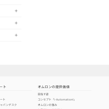
026/05/21
2026/7/29
ート
オムロンの提供価値
目指す姿
ポート
コンセプト「i-Automation!」
ジャパンデスク
オムロンの強み