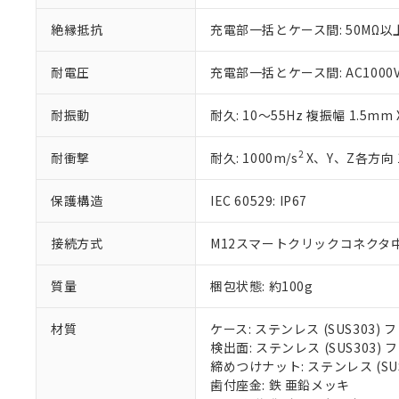
いる法人を指
EU RoHS指令（
絶縁抵抗
充電部一括とケース間: 50MΩ以上
51物質の非含有証
※本証明書は発行
また、RoHS指
耐電圧
充電部一括とケース間: AC1000V 5
混在することから
既に当社にて対応
耐振動
耐久: 10～55Hz 複振幅 1.5mm
り割愛しておりま
2
耐衝撃
耐久: 1000m/s
X、Y、Z各方向 
保護構造
IEC 60529: IP67
接続方式
M12スマートクリックコネクタ中継
質量
梱包状態: 約100g
材質
ケース: ステンレス (SUS303
検出面: ステンレス (SUS303
締めつけナット: ステンレス (S
歯付座金: 鉄 亜鉛メッキ