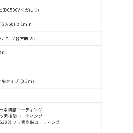
します。
10物質）の非含有証明書
(DC500Vメガにて)
明書（当社基準）
日時点で非含有を証明するもので、過去に遡って非含有を証明するも
令のフタル酸エステル類４物質の対応では、対応完了までの期間は出
0/60Hz 1min
備考欄に対応日を記載しておりました。
品への在庫切替を完了していることから、特段のことがない限り、20
 X、Y、Z各方向 2h
す。
10回
タイプ (0.3m)
) フッ素樹脂コーティング
) フッ素樹脂コーティング
US303) フッ素樹脂コーティング