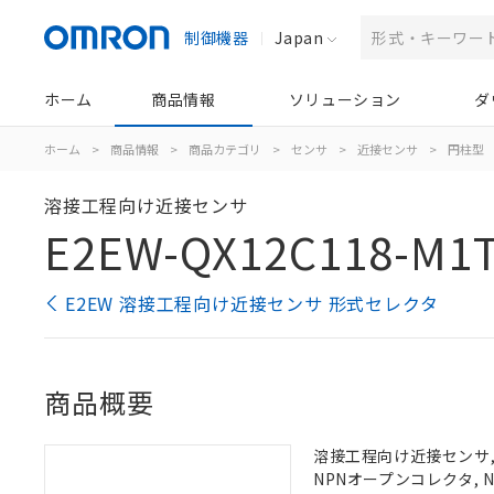
制御機器
Japan
ホーム
商品情報
ソリューション
ダ
ホーム
>
商品情報
>
商品カテゴリ
>
センサ
>
近接センサ
>
円柱型
溶接工程向け近接センサ
E2EW-QX12C118-M1T
E2EW 溶接工程向け近接センサ 形式セレクタ
商品概要
溶接工程向け近接センサ, 
NPNオープンコレクタ, N