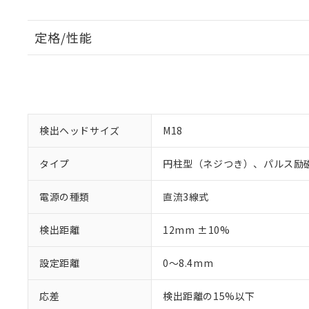
定格/性能
検出ヘッドサイズ
M18
タイプ
円柱型（ネジつき）、パルス励
電源の種類
直流3線式
検出距離
12mm ±10%
設定距離
0～8.4mm
応差
検出距離の15%以下