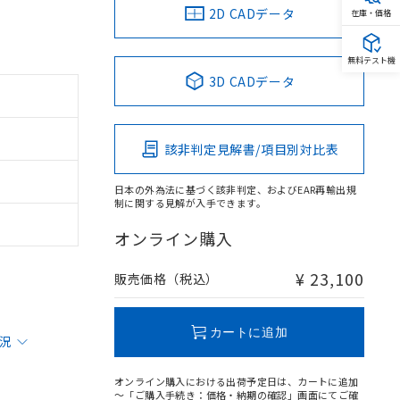
2D CADデータ
在庫・価格
無料テスト機
3D CADデータ
該非判定見解書/項目別対比表
日本の外為法に基づく該非判定、およびEAR再輸出規
制に関する見解が入手できます。
オンライン購入
¥ 23,100
販売価格（税込）
カートに追加
状況
オンライン購入における出荷予定日は、カートに追加
～「ご購入手続き：価格・納期の確認」画面にてご確