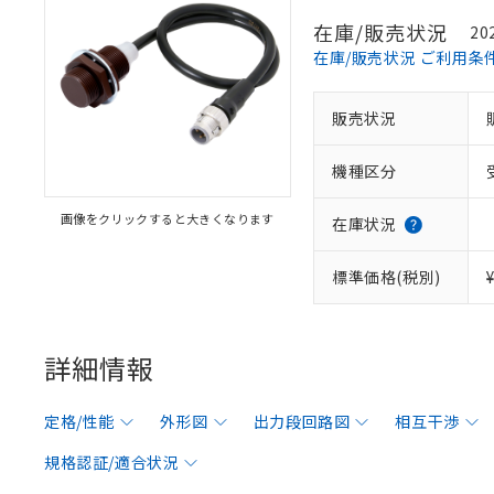
在庫/販売状況
20
在庫/販売状況 ご利用条
販売状況
機種区分
画像をクリックすると大きくなります
在庫状況
標準価格(税別)
詳細情報
定格/性能
外形図
出力段回路図
相互干渉
規格認証/適合状況