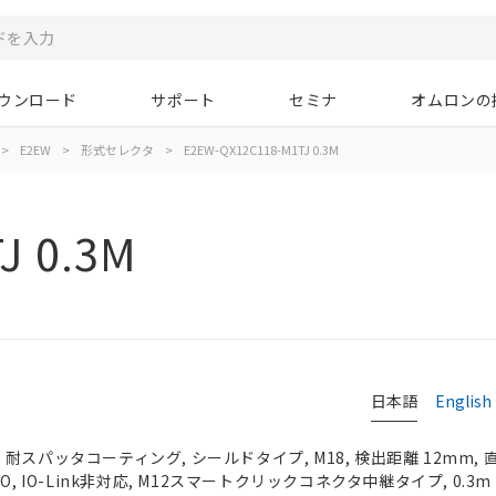
ウンロード
サポート
セミナ
オムロンの
>
E2EW
>
形式セレクタ
>
E2EW-QX12C118-M1TJ 0.3M
J 0.3M
日本語
English
耐スパッタコーティング, シールドタイプ, M18, 検出距離 12mm, 
O, IO-Link非対応, M12スマートクリックコネクタ中継タイプ, 0.3m