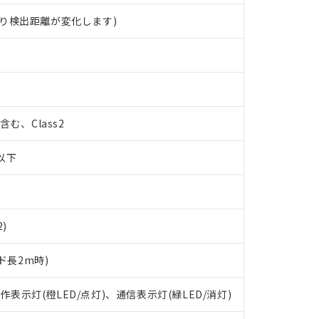
り検出距離が変化します)
%含む、Class2
W以下
2)
ド長2m時)
 RoHS指令（10物質）の非含有に対応した製品が提供可能な商品です
oHS指令（10物質）の非含有に対応した製品に切り替える予定のある
動作表示灯(橙LED/点灯)、通信表示灯(緑LED/消灯)
 RoHS指令（10物質）の非含有に非対応の商品で、対応品を出す予