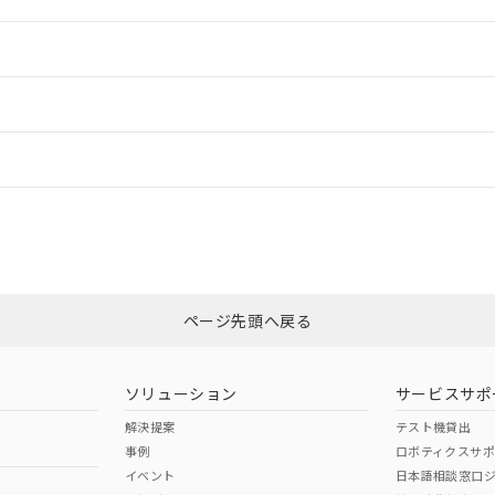
情報更新：2
ードすることができます。
情報更新：
ログイン/会員登録
CCC認証
電波法
みください。
N/A
N/A
非含有証明書
※3
上、n: 54mm以上
ページ先頭へ戻る
ダウンロードはこちら
以上、n: 80mm以上
型式承認
NK型式承認
ABS型式承認
韓国
（日本
（アメリカ
ソリューション
サービスサポ
舶規格）
船舶規格）
船舶規格）
解決提案
テスト機貸出
事例
ロボティクスサ
No
No
イベント
日本語相談窓口