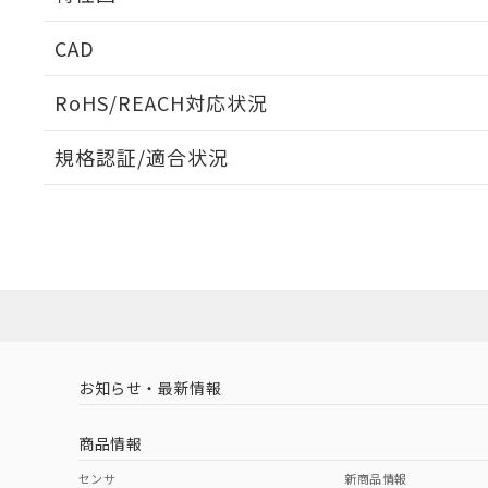
周囲金属の影響
CAD
検出物体の大きさと材質による影響
ログイン/会員登録いただくと、CADデータをダウンロ
RoHS/REACH対応状況
規格認証/適合状況
A: 80mm以上、B: 60mm以上
EU RoHS
注意事項・凡例
タイムチャート
UL認証
CSA認証
CEマーキング
ダウンロードデータをご利用いただく前に、以下を必ずお読
Yes
Yes
Yes
対応状況
対応予定月
※1
※2
鉄材
ソフトウェアの使用条件
L: 6mm以上、φd: 54mm以上、D: 6mm以上、m: 36mm以
対応済み
アルミ材
L: 12mm以上、φd: 80mm以上、D: 12mm以上、m: 36mm
LR型式承認
DNV型式承認
BV型式承認
KR
（イギリス
（ノルウェー
（フランス
（
金属埋め込み
お知らせ・最新情報
中国 RoHS
注意事項・凡例
船舶規格）
船舶規格）
船舶規格）
船
商品情報
検出領域
No
No
No
No
中国 RoHS表
※1 ※2
センサ
新商品情報