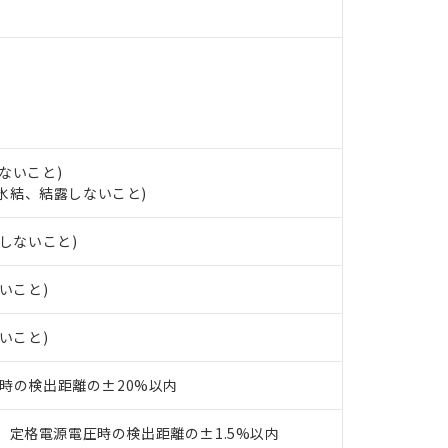
 RoHS指令（10物質）の非含有の対応状況を調査中または確認中の
ンス料など無形物で、有害物質有無と関係のない商品です。
○×表
より、非含有部品としていたものが、含有品と判明した場合などやむ
みいただき、同意のうえご利用ください。
材料含有率が中国RoHSの基準値以下であることを示します。
材料含有率が中国RoHSの基準値を超えていることを示します。
、当社制御機器事業取扱商品の当社在庫状況および標準価格(税抜)
ら貴社製品のうち、外国為替および外国貿易法に定める商品（以下｢
質）：
す。当社販売部門へお問い合わせください。
 水銀(Hg) 1000ppm以下、 カドミウム(Cd) 100ppm以下、
たは国外への提供する場合は、日本国政府の輸出許可(または役務取
000ppm以下、ポリ臭化ビフェニル類(PBB) 1000ppm以下、ポリ臭化ジフェニルエーテル類(P
事業取扱商品の中には、本サービスの対象外となる商品もあること
手続きをとります。
キシル) (DEHP)(別名：DOP) 1000ppm以下、フタル酸ブチルベンジル（BBP） 100
(GB/T26572)：
以下、フタル酸ジイソブチル (DIBP) 1000ppm以下
び標準価格照会結果は、記載している更新日時点での社内データに
物を破棄する場合は、完全に破砕するなど、違法に輸出されないよ
ないこと)
(水銀) : 1000ppm、 Cd(カドミウム) : 100ppm、
業用監視および制御機器に対する適用除外項目は除く。
覧された時点での実際の在庫および標準価格とは異なる場合がある
し、氷結、結露しないこと)
1000ppm、 PBBs(ポリ臭化ビフェニル類) : 1000ppm、 PBDEs(ポリ臭化ジフェニルエーテル類
物質については閾値を超える意図的な使用がないことを確認しています。
上の在庫あり
 1000ppm、 DIBP(フタル酸ジイソブチル) : 1000ppm、 BBP(フタル酸ブチルベンジル) :
品を、核兵器、ミサイル、化学兵器、生物兵器またはその他武器並
チルヘキシル)) : 1000ppm
況および標準価格はお客様のお取引先、またはお客様担当のオムロ
用いたしません。
露しないこと)
ご相談ください。
は満たないが在庫あり
製品を第三者に販売する場合は、上記1、2および3の内容を当該第
機器販売店や当社販売拠点は「
販売ネットワーク
」をご確認くだ
販売先および販売に係わる関係者が違法に輸出するおそれがある場
用期限
ないこと)
び標準価格結果を当社の事前の承諾なく第三者に漏洩または開示し
え状況などにより、予定月が前後することがあります。
(最新の在庫状況については、お客様のお取引先、またはお客様担当
（10物質）のすべてが基準値以下であることを示します。
店・当社販売員にご確認ください)
ないこと)
能（部品リスト作成サービス）をご利用いただくには、I-Webメン
使用状況下において有害物質が外部に漏えいし、環境に深刻な影響を
あります。
機種、また在庫状況の情報を公開していない機種
ェブサイト上で当社にご登録された部品リストについて、当社およ
書ダウンロード
℃時の検出距離の±20%以内
す。当社販売部門へお問い合わせください。
品・サービスに関するお客様との取引・商談に必要な範囲で利用す
合意する
キャンセル
書をダウンロードすることができます。
、定格電源電圧時の検出距離の±1.5%以内
利用者とは、
"個人情報の共同利用に関して"
の「1.共同利用者の