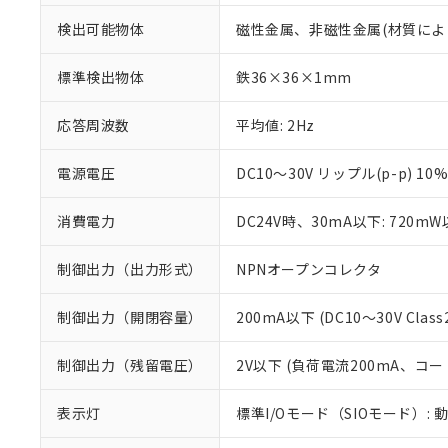
検出可能物体
磁性金属、非磁性金属(材質によ
標準検出物体
鉄36×36×1mm
応答周波数
平均値: 2Hz
電源電圧
DC10～30V リップル(p-p) 10
消費電力
DC24V時、30mA以下: 720m
制御出力（出力形式）
NPNオープンコレクタ
制御出力（開閉容量）
200mA以下 (DC10～30V Class
※1 対応状況
制御出力（残留電圧）
2V以下 (負荷電流200mA、コー
対応済み：EU
対応予定：EU R
表示灯
標準I/Oモード（SIOモード）: 
対応予定なし：EU