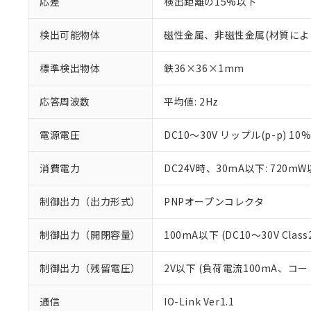
応差
検出距離の15%以下
検出可能物体
磁性金属、非磁性金属(材質によ
標準検出物体
鉄36×36×1mm
応答周波数
平均値: 2Hz
電源電圧
DC10～30V リップル(p-p) 10
消費電力
DC24V時、30mA以下: 720m
制御出力（出力形式）
PNPオープンコレクタ
制御出力（開閉容量）
100mA以下 (DC10～30V Class
制御出力（残留電圧）
2V以下 (負荷電流100mA、コー
※1 対応状況
通信
IO-Link Ver1.1