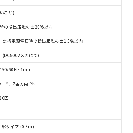
機種、また在庫状況の情報を公開していない機種
ェブサイト上で当社にご登録された部品リストについて、当社およ
書ダウンロード
す。当社販売部門へお問い合わせください。
品・サービスに関するお客様との取引・商談に必要な範囲で利用す
合意する
キャンセル
ないこと)
書をダウンロードすることができます。
利用者とは、
"個人情報の共同利用に関して"
の「1.共同利用者の
℃時の検出距離の±20%以内
します。
10物質）の非含有証明書
明書（当社基準）
日時点で非含有を証明するもので、過去に遡って非含有を証明するも
、定格電源電圧時の検出距離の±1.5%以内
令のフタル酸エステル類４物質の対応では、対応完了までの期間は出
備考欄に対応日を記載しておりました。
(DC500Vメガにて)
品への在庫切替を完了していることから、特段のことがない限り、20
す。
0/60Hz 1min
 X、Y、Z各方向 2h
10回
タイプ (0.3m)