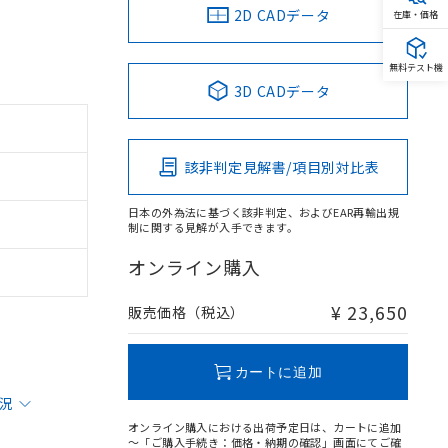
2D CADデータ
在庫・価格
無料テスト機
3D CADデータ
該非判定見解書/項目別対比表
日本の外為法に基づく該非判定、およびEAR再輸出規
制に関する見解が入手できます。
オンライン購入
¥ 23,650
販売価格（税込）
カートに追加
状況
オンライン購入における出荷予定日は、カートに追加
～「ご購入手続き：価格・納期の確認」画面にてご確