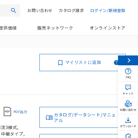
お問い合わせ
カタログ請求
ログイン/新規登録
検索
提供価値
販売ネットワーク
オンラインストア
マイリストに追加
FAQ
チャット
お問い合わせ
PDF出力
カタログ/データシート/マニュ
アル
直流3線式,
ダウンロード
クタ中継タイプ,