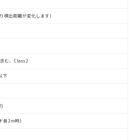
り検出距離が変化します)
%含む、Class2
W以下
2)
ド長2m時)