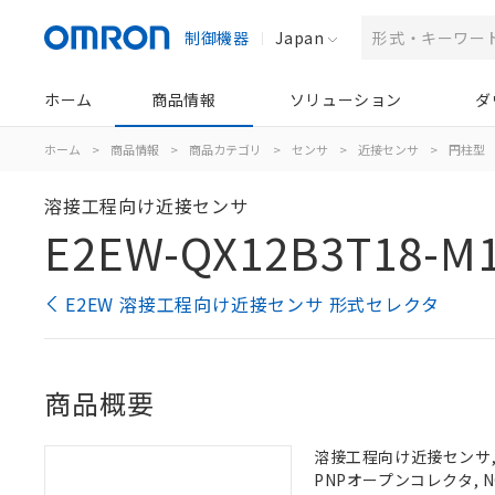
制御機器
Japan
ホーム
商品情報
ソリューション
ダ
ホーム
>
商品情報
>
商品カテゴリ
>
センサ
>
近接センサ
>
円柱型
溶接工程向け近接センサ
E2EW-QX12B3T18-M1
E2EW 溶接工程向け近接センサ 形式セレクタ
商品概要
溶接工程向け近接センサ, 
PNPオープンコレクタ, N