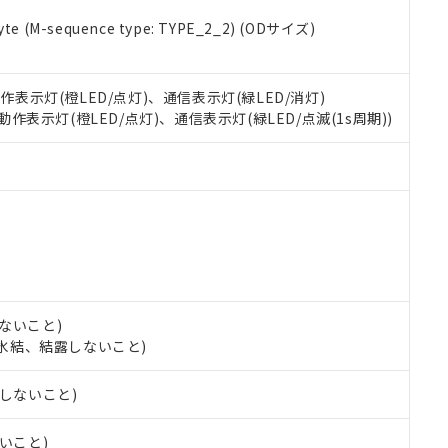
 RoHS指令（10物質）の非含有に対応した製品が提供可能な商品です
e (M-sequence type: TYPE_2_2) (ODサイズ)
oHS指令（10物質）の非含有に対応した製品に切り替える予定のある
 RoHS指令（10物質）の非含有に非対応の商品で、対応品を出す予
 RoHS指令（10物質）の非含有の対応状況を調査中または確認中の
動作表示灯(橙LED/点灯)、通信表示灯(緑LED/消灯)
ンス料など無形物で、有害物質有無と関係のない商品です。
○×表
 動作表示灯(橙LED/点灯)、通信表示灯(緑LED/点滅(1s周期))
より、非含有部品としていたものが、含有品と判明した場合などやむ
みいただき、同意のうえご利用ください。
材料含有率が中国RoHSの基準値以下であることを示します。
材料含有率が中国RoHSの基準値を超えていることを示します。
、当社制御機器事業取扱商品の当社在庫状況および標準価格(税抜)
ら貴社製品のうち、外国為替および外国貿易法に定める商品（以下｢
質）：
す。当社販売部門へお問い合わせください。
 水銀(Hg) 1000ppm以下、 カドミウム(Cd) 100ppm以下、
たは国外への提供する場合は、日本国政府の輸出許可(または役務取
000ppm以下、ポリ臭化ビフェニル類(PBB) 1000ppm以下、ポリ臭化ジフェニルエーテル類(P
事業取扱商品の中には、本サービスの対象外となる商品もあること
手続きをとります。
キシル) (DEHP)(別名：DOP) 1000ppm以下、フタル酸ブチルベンジル（BBP） 100
(GB/T26572)：
以下、フタル酸ジイソブチル (DIBP) 1000ppm以下
び標準価格照会結果は、記載している更新日時点での社内データに
物を破棄する場合は、完全に破砕するなど、違法に輸出されないよ
(水銀) : 1000ppm、 Cd(カドミウム) : 100ppm、
業用監視および制御機器に対する適用除外項目は除く。
覧された時点での実際の在庫および標準価格とは異なる場合がある
1000ppm、 PBBs(ポリ臭化ビフェニル類) : 1000ppm、 PBDEs(ポリ臭化ジフェニルエーテル類
物質については閾値を超える意図的な使用がないことを確認しています。
上の在庫あり
 1000ppm、 DIBP(フタル酸ジイソブチル) : 1000ppm、 BBP(フタル酸ブチルベンジル) :
品を、核兵器、ミサイル、化学兵器、生物兵器またはその他武器並
チルヘキシル)) : 1000ppm
況および標準価格はお客様のお取引先、またはお客様担当のオムロ
用いたしません。
ないこと)
ご相談ください。
は満たないが在庫あり
製品を第三者に販売する場合は、上記1、2および3の内容を当該第
し、氷結、結露しないこと)
機器販売店や当社販売拠点は「
販売ネットワーク
」をご確認くだ
販売先および販売に係わる関係者が違法に輸出するおそれがある場
用期限
び標準価格結果を当社の事前の承諾なく第三者に漏洩または開示し
え状況などにより、予定月が前後することがあります。
(最新の在庫状況については、お客様のお取引先、またはお客様担当
露しないこと)
（10物質）のすべてが基準値以下であることを示します。
店・当社販売員にご確認ください)
能（部品リスト作成サービス）をご利用いただくには、I-Webメン
使用状況下において有害物質が外部に漏えいし、環境に深刻な影響を
あります。
ないこと)