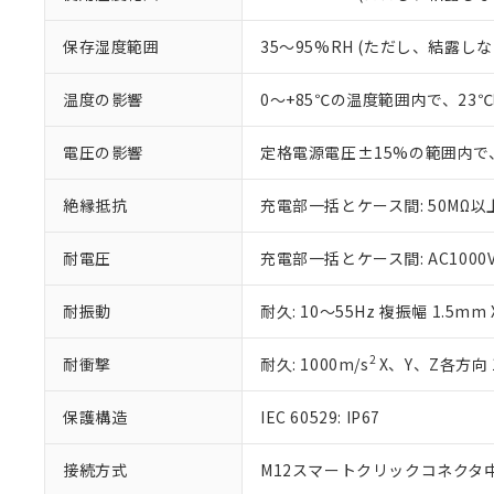
空
受注生産
お客様が当ウ
※3 非含有証明
「－」：未確認で
白
が、当社の製
保存湿度範囲
35～95%RH (ただし、結露し
さい。
下記の非含有証明
※当社の共同
温度の影響
0～+85℃の温度範囲内で、23
いる法人を指
EU RoHS指令（
51物質の非含有証
※本証明書は発行
電圧の影響
定格電源電圧±15%の範囲内で
また、RoHS指
混在することから
絶縁抵抗
充電部一括とケース間: 50MΩ以上
既に当社にて対応
り割愛しておりま
耐電圧
充電部一括とケース間: AC1000V 5
耐振動
耐久: 10～55Hz 複振幅 1.5mm
2
耐衝撃
耐久: 1000m/s
X、Y、Z各方向 
保護構造
IEC 60529: IP67
接続方式
M12スマートクリックコネクタ中継