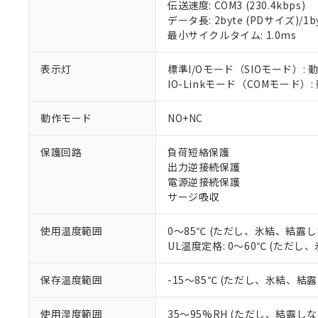
伝送速度: COM3 (230.4kbps)
対応済み：EU
データ長: 2byte (PDサイズ)/1byt
対応予定：EU R
最小サイクルタイム: 1.0ms
対応予定なし：EU
調査・確認中：EU
ご利用条件
表示灯
標準I/Oモード（SIOモード）: 
非該当品：ライセ
※1 中国RoHS
IO-Linkモード（COMモード）:
仕入先様の事情に
があります。
以下の条件をお読
「○」：最大均質
動作モード
NO+NC
「×」：最大均質
本サービスは
当社は、これ
*EU RoHS指令（10物
「－」：未確認で
鉛(Pb) 1000ppm以下、
くものです。
う）を輸出ま
保護回路
負荷短絡保護
記
説明
六価クロム(Cr(Ⅵ)) 1
当社制御機器
などの必要な
フタル酸ビス(2-エチルヘ
出力逆接続保護
号
*中国RoHS10物質の基準値 
ル（DBP） 1000ppm
在庫状況およ
当社は規制貨
Pb(鉛) :1000ppm、 Hg
電源逆接続保護
但し、RoHS指令で産
のであり、閲
ます。
Cr(Ⅵ)(六価クロム) : 
フタル酸エステル類の４
サージ吸収
○
一定数以
DBP(フタル酸ジブチル) :
い。
当社は貴社製
DEHP(フタル酸ビス(2-エ
正式な納期状
置等に一切使
使用温度範囲
0～85℃ (ただし、氷結、結露し
当社販売員に
※2 対応予定月
△
一定数に
当社は、貴社
UL温度定格: 0～60℃ (ただ
オムロン制御
また当社は、
※2 環境保護使
在庫状況およ
部品在庫の切り替
たしません。
－
在庫なし
す。
保存温度範囲
-15～85℃ (ただし、氷結、結
「ｅ」：有害物質
機器販売
マイパーツ機
「10」：通常の
ている必要が
味します。
使用湿度範囲
35～95%RH (ただし、結露し