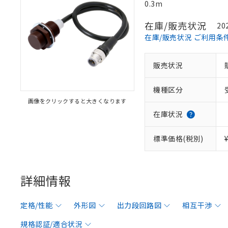
0.3m
在庫/販売状況
20
在庫/販売状況 ご利用条
販売状況
機種区分
画像をクリックすると大きくなります
在庫状況
標準価格(税別)
詳細情報
定格/性能
外形図
出力段回路図
相互干渉
規格認証/適合状況