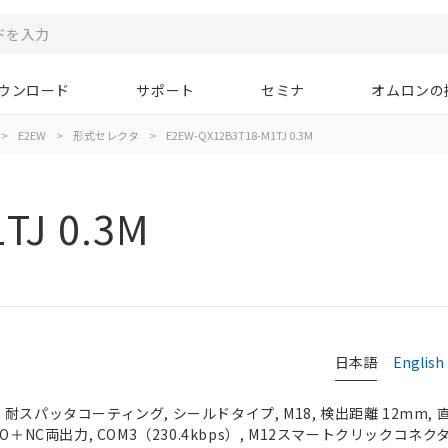
ウンロード
サポート
セミナ
オムロンの
>
E2EW
>
形式セレクタ
>
E2EW-QX12B3T18-M1TJ 0.3M
TJ 0.3M
日本語
English
耐スパッタコーティング, シールドタイプ, M18, 検出距離 12mm, 
O＋NC両出力, COM3（230.4kbps）, M12スマートクリックコネ