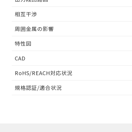
外形図
相互干渉
出力段回路図
周囲金属の影響
相互干渉
特性図
周囲金属の影響
CAD
検出物体の大きさと材質による影響
ログイン/会員登録いただくと、CADデータをダウンロ
RoHS/REACH対応状況
規格認証/適合状況
A: 80mm以上、B: 60mm以上
EU RoHS
注意事項・凡例
UL認証
CSA認証
CEマーキング
ダウンロードデータをご利用いただく前に、以下を必ずお読
Yes
Yes
Yes
対応状況
対応予定月
※1
※2
鉄材
ソフトウェアの使用条件
タイムチャート
L: 6mm以上、φd: 54mm以上、D: 6mm以上、m: 36mm以
対応済み